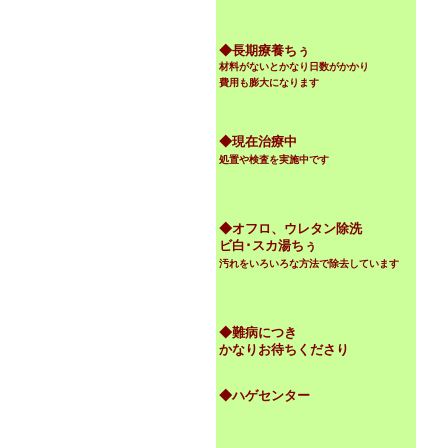
◆
長期療養ちぅ
材料がないとかなり日数がかかり
費用も膨大になります
◆現在治療中
処置や検査を実施中です
◆オフロ、ウレタン除洗
ビ白･スカ湯ちぅ
汚れをいろいろな方法で除去しています
◆難病につき
かなりお待ちくださり
◆ハゲセンター