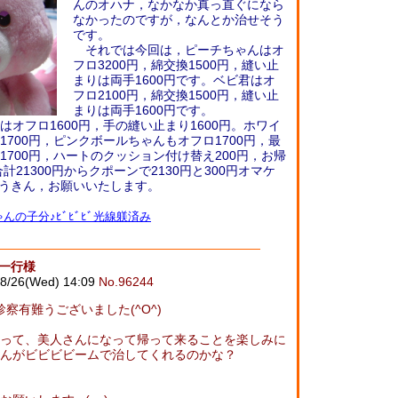
んのオハナ，なかなか真っ直ぐになら
なかったのですが，なんとか治せそう
です。
それでは今回は，ピーチちゃんはオ
フロ3200円，綿交換1500円，縫い止
まりは両手1600円です。ベビ君はオ
フロ2100円，綿交換1500円，縫い止
まりは両手1600円です。
オフロ1600円，手の縫い止まり1600円。ホワイ
700円，ピンクボールちゃんもオフロ1700円，最
1700円，ハートのクッション付け替え200円，お帰
計21300円からクポーンで2130円と300円オマケ
ごにうきん，お願いいたします。
んの子分♪ﾋﾞﾋﾞﾋﾞ光線躾済み
御一行様
08/26(Wed) 14:09
No.96244
察有難うございました(^O^)
って、美人さんになって帰って来ることを楽しみに
ちゃんがビビビビームで治してくれるのかな？
☆