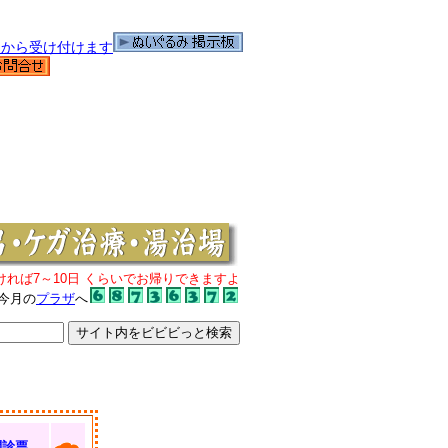
ければ7～10日 くらいでお帰りできますよ
今月の
プラザ
へ
問診票