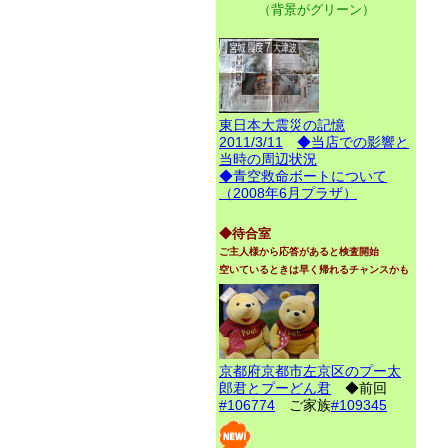
（背景がグリーン）
東日本大震災の記憶
2011/3/11
◆当店での影響と
当時の周辺状況
◆青空救命ボートについて
（2008年6月プラザ）
◆待合室
ご主人様から応答があると検査開始
空いているときは早く帰れるチャンスかも
京都府京都市左京区のプー太
郎君とプーどん君
◆前回
#106774
ご家族
#109345