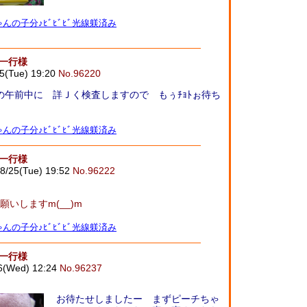
んの子分♪ﾋﾞﾋﾞﾋﾞ光線躾済み
御一行様
5(Tue) 19:20
No.96220
日の午前中に 詳Ｊく検査しますので もぅﾁｮﾄぉ待ち
んの子分♪ﾋﾞﾋﾞﾋﾞ光線躾済み
御一行様
8/25(Tue) 19:52
No.96222
いしますm(__)m
んの子分♪ﾋﾞﾋﾞﾋﾞ光線躾済み
御一行様
6(Wed) 12:24
No.96237
お待たせしましたー まずピーチちゃ