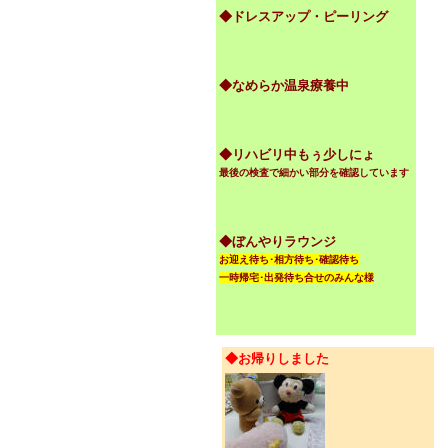
◆ドレスアップ・ピーリング
◆なめらか温泉療養中
◆リハビリ中もぅ少しにょ
最後の検査で細かい部分を確認しています
◆ぼんやりラウンジ
お迎え待ち･相方待ち･確認待ち
一時帰宅･出発待ち合せのみんな様
◆お帰りしました