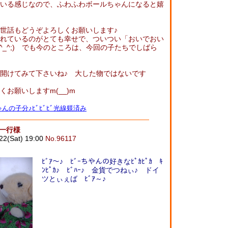
いる感じなので、ふわふわボールちゃんになると嬉
世話もどうぞよろしくお願いします♪
れているのがとても幸せで、ついつい「おいでおい
^_^;) でも今のところは、今回の子たちでしばら
開けてみて下さいね♪ 大した物ではないです
お願いしますm(__)m
んの子分♪ﾋﾞﾋﾞﾋﾞ光線躾済み
御一行様
22(Sat) 19:00
No.96117
ﾋﾞｱ～♪ ﾋﾞｰちやんの好きなﾋﾟｶﾋﾟｶ ｷ
ﾝﾋﾟｶ♪ ﾋﾞﾊｰ♪ 金貨でつねぃ♪ ドイ
ツとぃぇば ﾋﾞｱ～♪