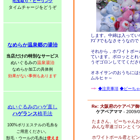
毛玉取り・ピーリング
タイムチャージをどうぞ
します。中綿は入ってい
ｱｺﾞｱでもなさそうなの
なめらか温泉郷の湯治
それから，ホワイトボー
当店だけの特別なサービス
ています。ポロッととれ
うぞゴロンしててくださ
ぬいぐるみの
温泉湯治
なめらか加工の具体例
オネイサンのおうちには
効果がない事例もあります
ムルヒャ～
◆注意事項
◆ビーちゃ
Re: 大阪府のケアベア
ぬいぐるみのハゲ直し
ケアベアママ
- 2009/0
ハゲランス
植毛法
たまさん、ビーちゃんお出
100%ポリエステルの毛糸を
みんな早速ゴロンとくつ
ご用意ください。
ホワイトボール君とピン
獣毛・ウールの毛糸は
使えま