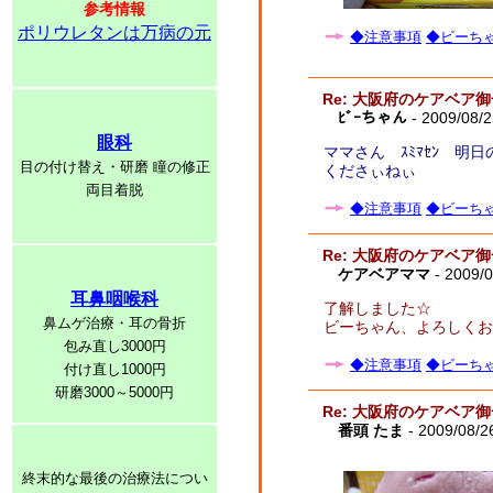
参考情報
ポリウレタンは万病の元
◆注意事項
◆ビーちゃ
Re: 大阪府のケアベア
ﾋﾞｰちゃん
- 2009/08/2
眼科
ママさん ｽﾐﾏｾﾝ 明
目の付け替え・研磨 瞳の修正
くださぃねぃ
両目着脱
◆注意事項
◆ビーちゃ
Re: 大阪府のケアベア
ケアベアママ
- 2009/0
耳鼻咽喉科
了解しました☆
鼻ムゲ治療・耳の骨折
ビーちゃん、よろしくお願
包み直し3000円
◆注意事項
◆ビーちゃ
付け直し1000円
研磨3000～5000円
Re: 大阪府のケアベア
番頭 たま
- 2009/08/2
終末的な最後の治療法につい