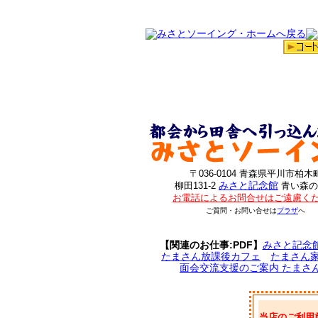
〒036-0104 青森県平川市柏木
みさと記念館
柳田131-2
青い森の
お電話によるお問合せはご遠慮く
ご質問・お問い合せは
プラザ
へ
【関連のお仕事:PDF】
みさと記念
たまさん放課後カフェ
たまさん
面会交流支援のご案内 たまさ
当店のご利用