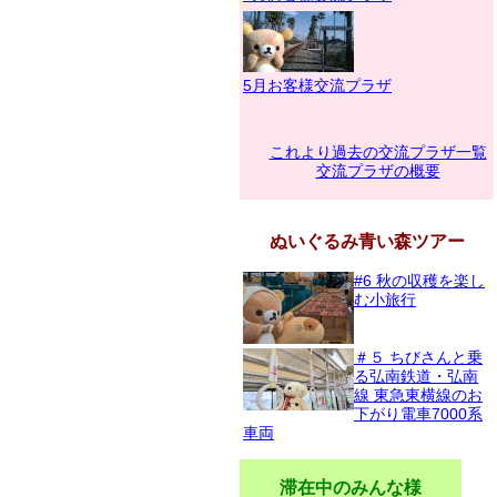
5月お客様交流プラザ
これより過去の交流プラザ一覧
交流プラザの概要
ぬいぐるみ青い森ツアー
#6 秋の収穫を楽し
む小旅行
＃５ ちびさんと乗
る弘南鉄道・弘南
線 東急東横線のお
下がり電車7000系
車両
滞在中のみんな様