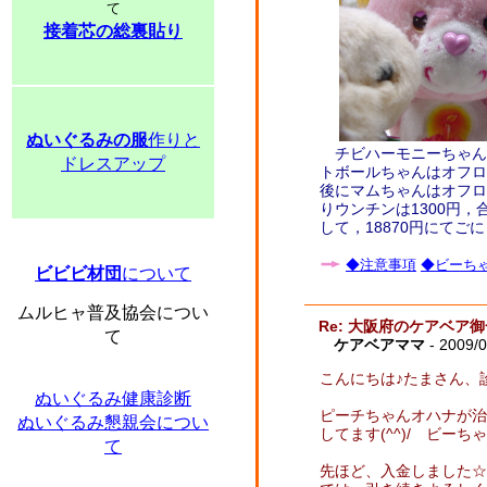
て
接着芯の総裏貼り
ぬいぐるみの服
作りと
チビハーモニーちゃんは
ドレスアップ
トボールちゃんはオフロ1
後にマムちゃんはオフロ
りウンチンは1300円，合
して，18870円にて
◆注意事項
◆ビーちゃ
ビビビ材団
について
ムルヒャ普及協会につい
Re: 大阪府のケアベア
て
ケアベアママ
- 2009/
こんにちは♪たまさん、診
ぬいぐるみ健康診断
ピーチちゃんオハナが治
ぬいぐるみ懇親会につい
してます(^^)/ ビー
て
先ほど、入金しました