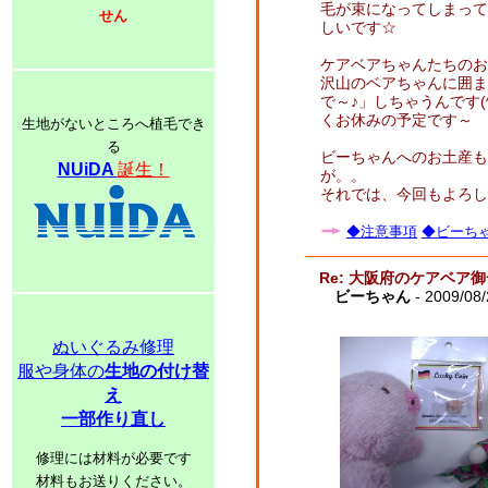
毛が束になってしまって
せん
しいです☆
ケアベアちゃんたちのお
沢山のベアちゃんに囲ま
で～♪」しちゃうんです(
くお休みの予定です～
生地がないところへ植毛でき
る
ビーちゃんへのお土産も
NUiDA
誕生！
が。。
それでは、今回もよろしく
◆注意事項
◆ビーちゃ
Re: 大阪府のケアベア
ビーちゃん
- 2009/08/
ぬいぐるみ修理
服や身体の
生地の付け替
え
一部作り直し
修理には材料が必要です
材料もお送りください。