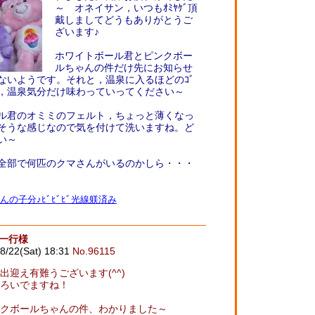
～ オネイサン，いつもｵﾐﾔｹﾞ頂
戴しましてどうもありがとうご
ざいます♪
ホワイトボール君とピンクボー
ルちゃんの件だけ先にお知らせ
ないようです。それと，温泉に入るほどのｺﾞ
で，温泉気分だけ味わっていってください～
ル君のオミミのフェルト，ちょっと薄くなっ
そうな感じなので気を付けて洗いますね。ど
い～
全部で何匹のクマさんがいるのかしら・・・
んの子分♪ﾋﾞﾋﾞﾋﾞ光線躾済み
御一行様
8/22(Sat) 18:31
No.96115
迎え有難うございます(^^)
ろいでますね！
クボールちゃんの件、わかりました～