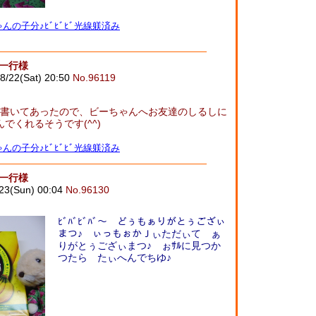
んの子分♪ﾋﾞﾋﾞﾋﾞ光線躾済み
御一行様
8/22(Sat) 20:50
No.96119
書いてあったので、ビーちゃんへお友達のしるしに
でくれるそうです(^^)
んの子分♪ﾋﾞﾋﾞﾋﾞ光線躾済み
御一行様
/23(Sun) 00:04
No.96130
ﾋﾞﾊﾞﾋﾞﾊﾞ～ どぅもぁりがとぅござぃ
まつ♪ ぃっもぉかＪぃただぃて ぁ
りがとぅござぃまつ♪ ぉｻﾙに見つか
つたら たぃへんでちゆ♪