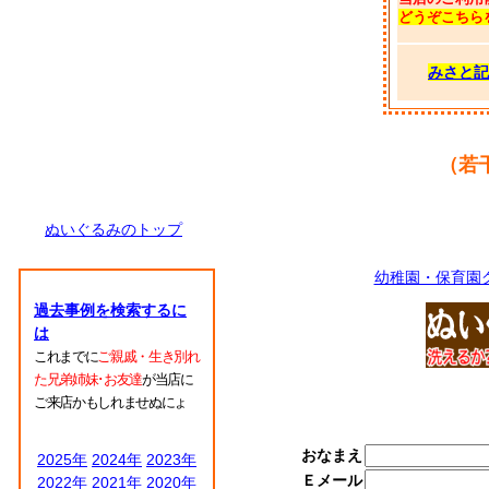
どうぞこちら
みさと記
（若
ぬいぐるみのトップ
幼稚園・保育園
過去事例を検索するに
は
これまでに
ご親戚・生き別れ
た兄弟姉妹･お友達
が当店に
ご来店かもしれませぬにょ
おなまえ
2025年
2024年
2023年
Ｅメール
2022年
2021年
2020年