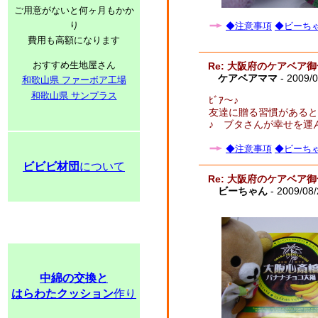
ご用意がないと何ヶ月もかか
り
◆注意事項
◆ビーちゃ
費用も高額になります
おすすめ生地屋さん
Re: 大阪府のケアベア
ケアベアママ
- 2009/0
和歌山県 ファーボア工場
和歌山県 サンプラス
ﾋﾞｱ～♪
友達に贈る習慣があると
♪ ブタさんが幸せを運ん
◆注意事項
◆ビーちゃ
ビビビ材団
について
Re: 大阪府のケアベア
ビーちゃん
- 2009/08
中綿の交換と
はらわたクッション
作り