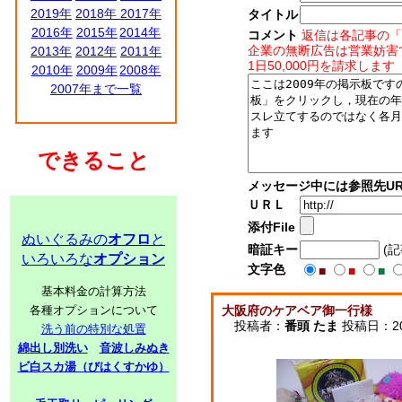
2019年
2018年
2017年
タイトル
2016年
2015年
2014年
コメント
返信は各記事の「
企業の無断広告は営業妨害
2013年
2012年
2011年
1日50,000円を請求します
2010年
2009年
2008年
2007年まで一覧
できること
メッセージ中には参照先UR
ＵＲＬ
添付File
ぬいぐるみの
オフロ
と
暗証キー
(
いろいろな
オプション
文字色
■
■
■
基本料金の計算方法
各種オプションについて
大阪府のケアベア御一行様
投稿者：
番頭 たま
投稿日：2009
洗う前の特別な処置
綿出し別洗い
音波しみぬき
ビ白スカ湯（びはくすかゆ）