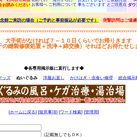
お客様へ
ご利用について
事もございます
とご注意点
をお読みください
ダウ
念館ご来訪の場合（ご予約と事前振込が必要です）
突撃訪問はご遠慮
大手術がなければ７～１０日くらいでお帰りきます
干の縫製修復処置＋洗浄＋綿交換）それほどお待たせし
◆各専用掲示板に直行します◆
グッズ
ぬいぐるみ
洋服お直し
かけはぎ・虫食い修理
総合掲示
[
ホームに戻る
] [
留意事項
] [
ワード検索
] [
管理用
]
（記載無しでもＯＫ）