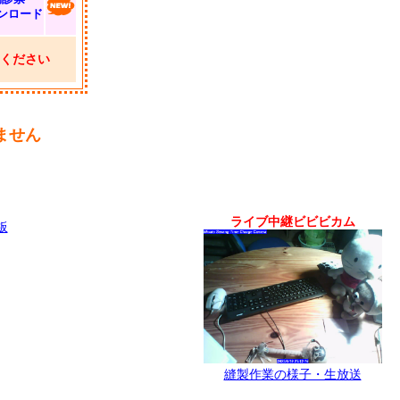
ンロード
ください
ません
ライブ中継ビビビカム
板
縫製作業の様子・生放送