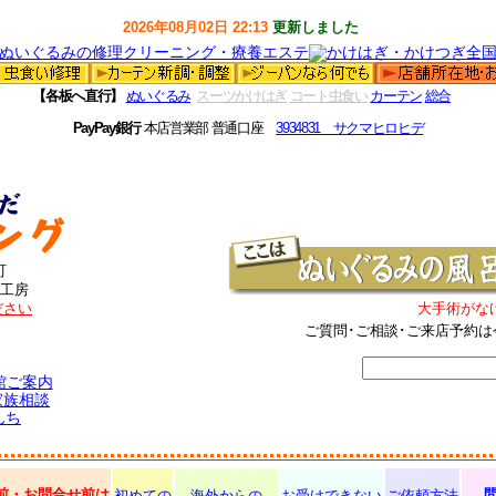
2026年08月02日 22:13
更新しました
【各板へ直行】
ぬいぐるみ
スーツかけはぎ
コート虫食い
カーテン
総合
PayPay銀行
本店営業部 普通口座
3934831 サクマヒロヒデ
町
工房
ださい
大手術がな
ご質問･ご相談･ご来店予約は
館ご案内
家族相談
んち
前・お問合せ前は
初めての
海外からの
お受けできない
ご依頼方法