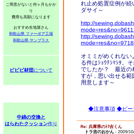
れ止め処置症例が続
ご用意がないと何ヶ月もかか
ダサイ～
り
費用も高額になります
http://sewing.dobash
おすすめ生地屋さん
mode=res&no=9611
和歌山県 ファーボア工場
http://sewing.dobash
和歌山県 サンプラス
mode=res&no=9718
オミミがめくれない
る件はｼｮｳﾁｼﾏｼ
でしたか？ 最近のｵ
ビビビ材団
について
すが，思い出せる範
用意します～
◆注意事項
◆ビー
中綿の交換と
はらわたクッション
作り
Re: 兵庫県のﾄﾗ吉くん
トラ吉のおかん
- 2009/10