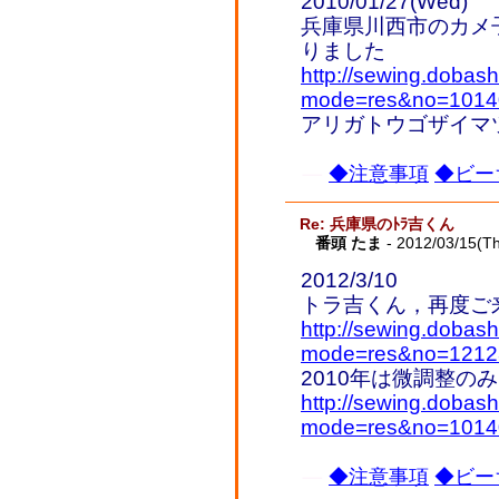
2010/01/27(Wed)
兵庫県川西市のカメ
りました
http://sewing.dobash
mode=res&no=1014
アリガトウゴザイマ
◆注意事項
◆ビー
Re: 兵庫県のﾄﾗ吉くん
番頭 たま
- 2012/03/15(T
2012/3/10
トラ吉くん，再度ご
http://sewing.dobash
mode=res&no=1212
2010年は微調整のみ
http://sewing.dobash
mode=res&no=1014
◆注意事項
◆ビー