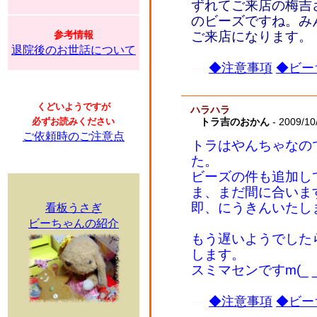
ずれてご来店の梅吉
のビーズですね。み
参考情報
ご来店になります
退院後のお世話について
◆注意事項
◆ビー
くどいようですが
ハラハラ
必ずお読みください
トラ吉のおかん
- 2009/10
ご依頼時のご注意点
トラはやんちゃなの
た。
ビーズの件も追加し
ま、まだ間に合いま
即、にうきんいたし
看板うさぎ
ビーちゃんの紹介
もう遅いようでした
します。
スミマセンですm(_ _
◆注意事項
◆ビー