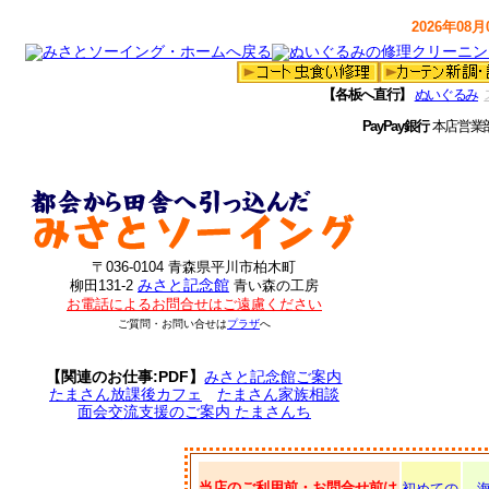
2026年08月0
【各板へ直行】
ぬいぐるみ
PayPay銀行
本店営業
〒036-0104 青森県平川市柏木町
みさと記念館
柳田131-2
青い森の工房
お電話によるお問合せはご遠慮ください
ご質問・お問い合せは
プラザ
へ
【関連のお仕事:PDF】
みさと記念館ご案内
たまさん放課後カフェ
たまさん家族相談
面会交流支援のご案内 たまさんち
当店のご利用前・お問合せ前は
初めての