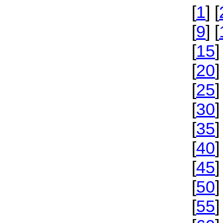
[
1
] [
[
9
] [
[
15
]
[
20
]
[
25
]
[
30
]
[
35
]
[
40
]
[
45
]
[
50
]
[
55
]