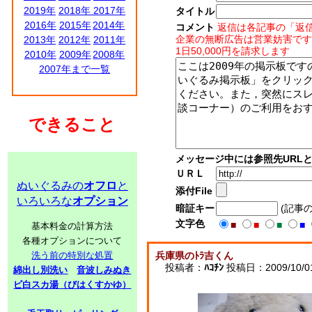
2019年
2018年
2017年
タイトル
2016年
2015年
2014年
コメント
返信は各記事の「返
企業の無断広告は営業妨害です
2013年
2012年
2011年
1日50,000円を請求します
2010年
2009年
2008年
2007年まで一覧
できること
メッセージ中には参照先URL
ＵＲＬ
ぬいぐるみの
オフロ
と
添付File
いろいろな
オプション
暗証キー
(記事
文字色
■
■
■
■
基本料金の計算方法
各種オプションについて
洗う前の特別な処置
兵庫県のﾄﾗ吉くん
投稿者：
ﾊｺﾁﾝ
投稿日：2009/10/01(
綿出し別洗い
音波しみぬき
ビ白スカ湯（びはくすかゆ）