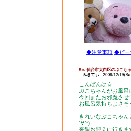
◆注意事項
◆ビー
Re: 仙台市太白区のぷこち
みきてぃ
- 2009/12/19(Sa
こんばんは☆
ぷこちゃんがお風呂
今回またお邪魔させ
お風呂気持ちよさそ
きれいなぷこちゃん
´∀`*)
来週お迎えに行きま