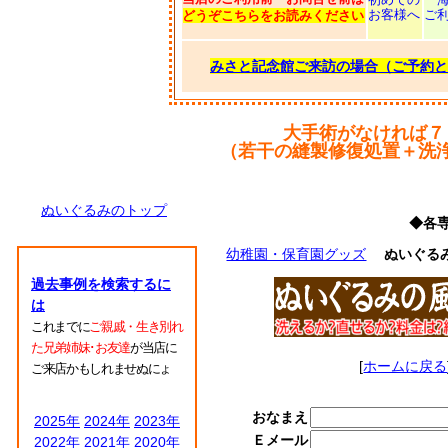
お客様へ
ご
どうぞこちらをお読みください
みさと記念館ご来訪の場合（ご予約と
大手術がなければ７
（若干の縫製修復処置＋洗
ぬいぐるみのトップ
◆各
幼稚園・保育園グッズ
ぬいぐる
過去事例を検索するに
は
これまでに
ご親戚・生き別れ
た兄弟姉妹･お友達
が当店に
[
ホームに戻る
ご来店かもしれませぬにょ
おなまえ
2025年
2024年
2023年
Ｅメール
2022年
2021年
2020年