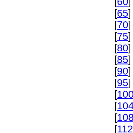
[
60
]
[
65
]
[
70
]
[
75
]
[
80
]
[
85
]
[
90
]
[
95
]
[
10
[
10
[
10
[
112