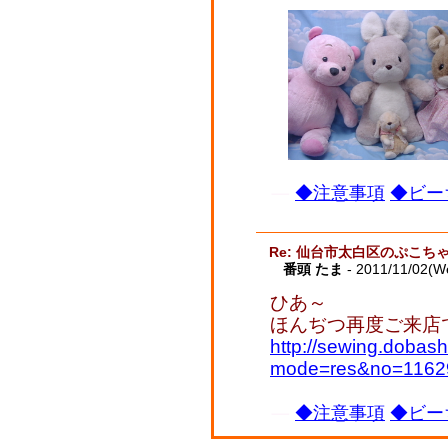
◆注意事項
◆ビー
Re: 仙台市太白区のぷこち
番頭 たま
- 2011/11/02(W
ひあ～
ほんぢつ再度ご来店です 
http://sewing.dobash
mode=res&no=1162
◆注意事項
◆ビー