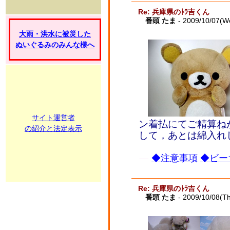
Re: 兵庫県のﾄﾗ吉くん
番頭 たま
- 2009/10/07(W
大雨・洪水に被災した
ぬいぐるみのみんな様へ
サイト運営者
ン着払にてご精算ね
の紹介と法定表示
して，あとは綿入れ
◆注意事項
◆ビー
Re: 兵庫県のﾄﾗ吉くん
番頭 たま
- 2009/10/08(T