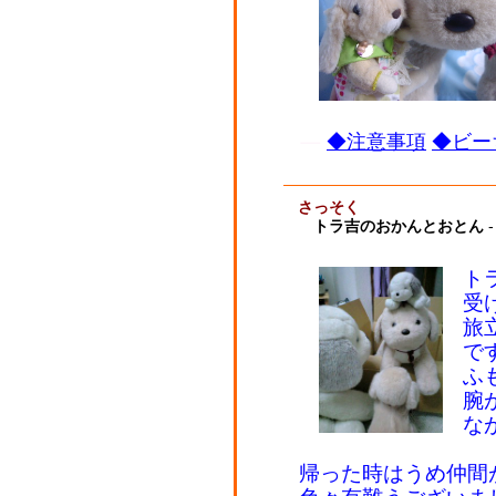
◆注意事項
◆ビー
さっそく
トラ吉のおかんとおとん
-
ト
受
旅
で
ふ
腕
な
帰った時はうめ仲間