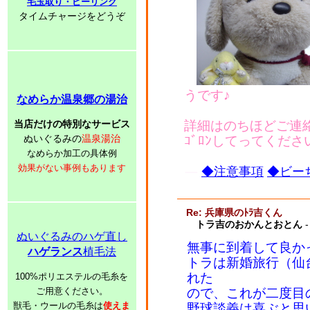
毛玉取り・ピーリング
タイムチャージをどうぞ
うです♪
なめらか温泉郷の湯治
当店だけの特別なサービス
詳細はのちほどご連
ぬいぐるみの
温泉湯治
ｺﾞﾛﾝしてってくださ
なめらか加工の具体例
効果がない事例もあります
◆注意事項
◆ビーち
Re: 兵庫県のﾄﾗ吉くん
トラ吉のおかんとおとん
-
ぬいぐるみのハゲ直し
無事に到着して良か
ハゲランス
植毛法
トラは新婚旅行（仙
れた
100%ポリエステルの毛糸を
ご用意ください。
ので、これが二度目
獣毛・ウールの毛糸は
使えま
野球談義は喜ぶと思