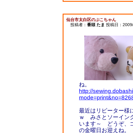
仙台市太白区のぷこちゃん
投稿者：
番頭 たま
投稿日：2009/12
ね。
http://sewing.dobash
mode=print&no=826
最近はリピーター様
ｗ みさとソーイン
います～ どうぞ、
の金曜日お迎えね。