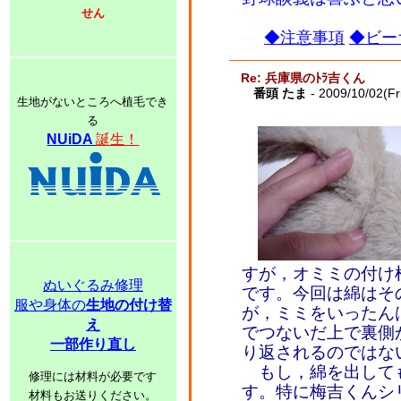
せん
◆注意事項
◆ビー
Re: 兵庫県のﾄﾗ吉くん
番頭 たま
- 2009/10/02(Fr
生地がないところへ植毛でき
る
NUiDA
誕生！
すが，オミミの付け
ぬいぐるみ修理
です。今回は綿はそ
服や身体の
生地の付け替
が，ミミをいったん
え
でつないだ上で裏側
一部作り直し
り返されるのではな
もし，綿を出して
修理には材料が必要です
す。特に梅吉くんシ
材料もお送りください。