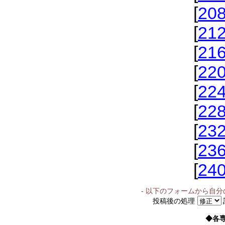
[
20
[
21
[
21
[
22
[
22
[
22
[
23
[
23
[
24
- 以下のフォームから自
投稿後の処理
◆各