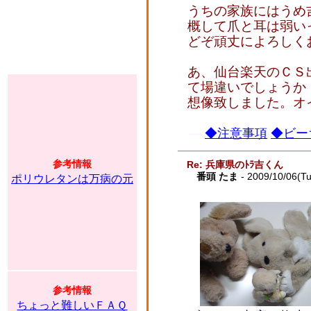
うちの家族にはうめ
概して爪と耳は弱い
どぞ頑丈によろしく
あ、仙台楽天のＣＳ
て場違いでしょうか
想像致しました。オ
◆注意事項
◆ビー
参考情報
Re: 兵庫県のﾄﾗ吉くん
番頭 たま
- 2009/10/06(T
ポリウレタンは万病の元
参考情報
ちょっと難しいＦＡＱ