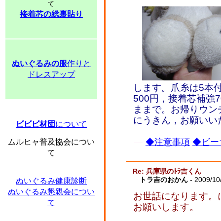
て
接着芯の総裏貼り
ぬいぐるみの服
作りと
ドレスアップ
します。爪糸は5本付
500円，接着芯補強
ままで。お帰りウンチ
にうきん，お願いい
ビビビ材団
について
◆注意事項
◆ビー
ムルヒャ普及協会につい
て
Re: 兵庫県のﾄﾗ吉くん
トラ吉のおかん
- 2009/10
ぬいぐるみ健康診断
ぬいぐるみ懇親会につい
お世話になります。
て
お願いします。