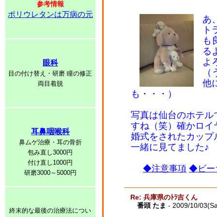
参考情報
ポリウレタンは万病の元
あ
ト
も
る
よ
眼科
（
目の付け替え・研磨 瞳の修正
他
両目着脱
も・・・）
写真は仙台のホテル
すね（笑）確かロイ
耳鼻咽喉科
婚式をされたカップ
鼻ムゲ治療・耳の骨折
一緒に見てました♪
包み直し3000円
付け直し1000円
◆注意事項
◆ビー
研磨3000～5000円
Re: 兵庫県のﾄﾗ吉くん
番頭 たま
- 2009/10/03(Sa
終末的な最後の治療法につい