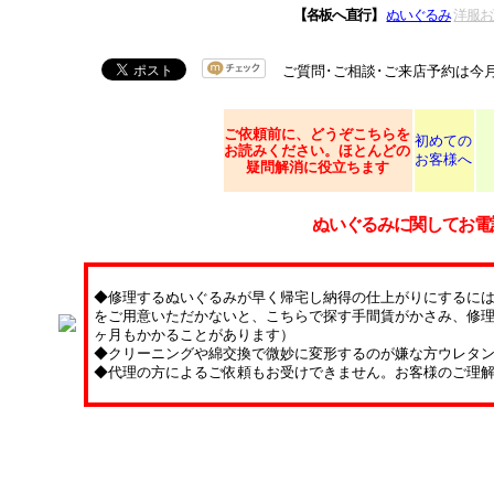
【各板へ直行】
ぬいぐるみ
洋服お
ご質問･ご相談･ご来店予約は今
ご依頼
前に、どうぞこちらを
初めての
お読みください。ほとんどの
お客様へ
疑問解消に役立ちます
ぬいぐるみに関してお電
◆修理するぬいぐるみが早く帰宅し納得の仕上がりにするに
をご用意いただかないと、こちらで探す手間賃がかさみ、修理
ヶ月もかかることがあります）
◆クリーニングや綿交換で微妙に変形するのが嫌な方ウレタ
◆代理の方によるご依頼もお受けできません。お客様のご理