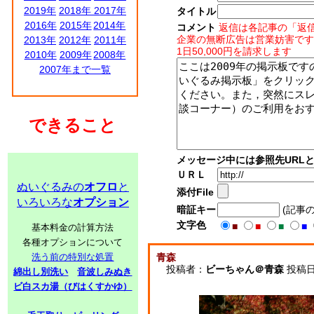
2019年
2018年
2017年
タイトル
2016年
2015年
2014年
コメント
返信は各記事の「返
企業の無断広告は営業妨害です
2013年
2012年
2011年
1日50,000円を請求します
2010年
2009年
2008年
2007年まで一覧
できること
メッセージ中には参照先URL
ＵＲＬ
ぬいぐるみの
オフロ
と
添付File
いろいろな
オプション
暗証キー
(記事
文字色
■
■
■
■
基本料金の計算方法
各種オプションについて
洗う前の特別な処置
青森
投稿者：
ビーちゃん＠青森
投稿日：2
綿出し別洗い
音波しみぬき
ビ白スカ湯（びはくすかゆ）