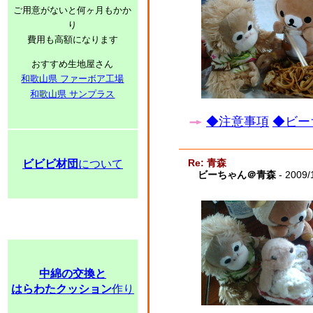
ご用意がないと何ヶ月もかか
り
費用も高額になります
おすすめ生地屋さん
和歌山県 ファーボア工場
和歌山県 サンプラス
◆注意事項
◆ビー
Re: 青森
ビビビ材団
について
ビーちゃん＠青森
- 2009/
中綿の交換と
はらわたクッション
作り