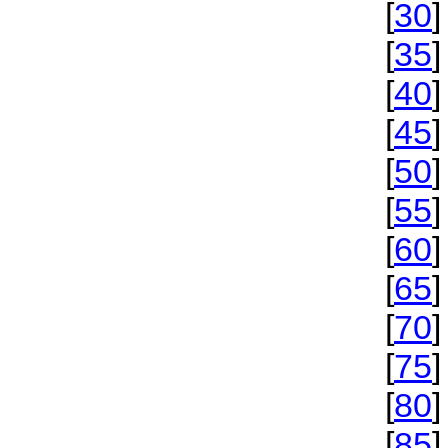
[
30
]
[
35
]
[
40
]
[
45
]
[
50
]
[
55
]
[
60
]
[
65
]
[
70
]
[
75
]
[
80
]
[
85
]