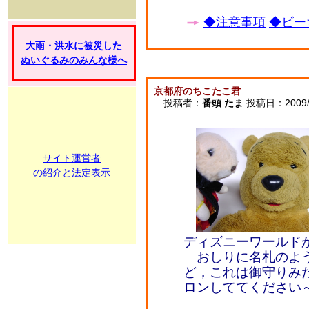
◆注意事項
◆ビー
大雨・洪水に被災した
ぬいぐるみのみんな様へ
京都府のちこたこ君
投稿者：
番頭 たま
投稿日：2009/10
サイト運営者
の紹介と法定表示
ディズニーワールド
おしりに名札のよう
ど，これは御守りみ
ロンしててください