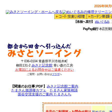
2026年08月0
【各板へ直行】
ぬいぐるみ
PayPay銀行
本店営業
〒036-0104 青森県平川市柏木町
みさと記念館
柳田131-2
青い森の工房
お電話によるお問合せはご遠慮ください
ご質問・お問い合せは
プラザ
へ
【関連のお仕事:PDF】
みさと記念館ご案内
たまさん放課後カフェ
たまさん家族相談
面会交流支援のご案内 たまさんち
当店のご利用前・お問合せ前は
初めての