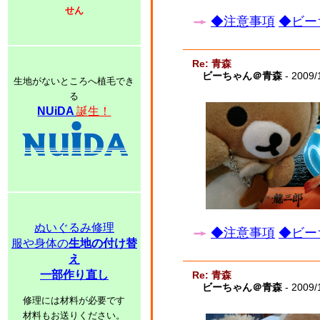
せん
◆注意事項
◆ビー
Re: 青森
ビーちゃん＠青森
- 2009/
生地がないところへ植毛でき
る
NUiDA
誕生！
ぬいぐるみ修理
◆注意事項
◆ビー
服や身体の
生地の付け替
え
一部作り直し
Re: 青森
ビーちゃん＠青森
- 2009/
修理には材料が必要です
材料もお送りください。