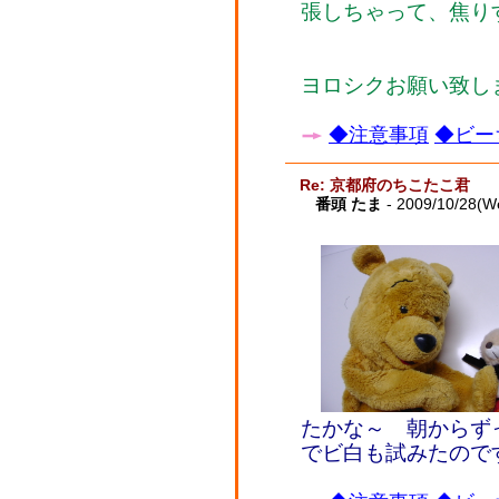
張しちゃって、焦り
ヨロシクお願い致し
◆注意事項
◆ビー
Re: 京都府のちこたこ君
番頭 たま
- 2009/10/28(W
たかな～ 朝からず
でビ白も試みたので