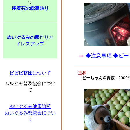
て
接着芯の総裏貼り
ぬいぐるみの服
作りと
ドレスアップ
◆注意事項
◆ビー
ビビビ材団
について
王林
ビーちゃん＠青森
- 2009/
ムルヒャ普及協会につい
て
ぬいぐるみ健康診断
ぬいぐるみ懇親会につい
て