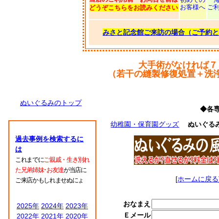
お客様へ
ご
どうぞこちらをお読みください
みさと記念館ご来訪の場合（ご予約と
大手術がなければ７
（若干の縫製修復処置＋洗
ぬいぐるみのトップ
◆各
幼稚園・保育園グッズ
ぬいぐる
過去事例を検索するに
は
これまでに
ご親戚・生き別れ
た兄弟姉妹･お友達
が当店に
[
ホームに戻る
ご来店かもしれませぬにょ
おなまえ
2025年
2024年
2023年
Ｅメール
2022年
2021年
2020年