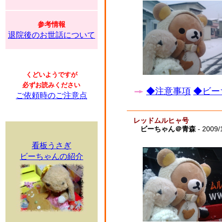
参考情報
退院後のお世話について
くどいようですが
必ずお読みください
◆注意事項
◆ビー
ご依頼時のご注意点
レッドムルヒャ号
ビーちゃん＠青森
- 2009/
看板うさぎ
ビーちゃんの紹介