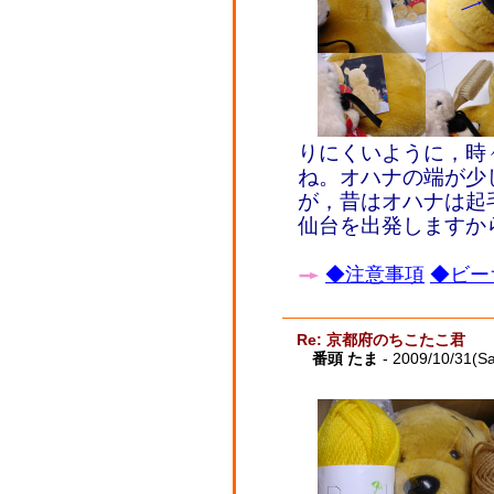
りにくいように，時
ね。オハナの端が少
が，昔はオハナは起
仙台を出発しますか
◆注意事項
◆ビー
Re: 京都府のちこたこ君
番頭 たま
- 2009/10/31(Sa