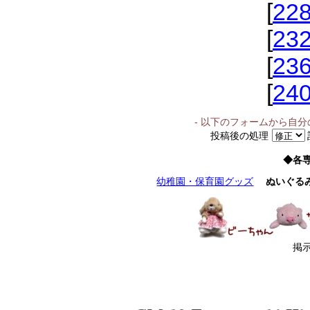
[
22
[
23
[
23
[
24
- 以下のフォームから自
投稿後の処理
◆各
幼稚園・保育園グッズ
ぬいぐる
掲