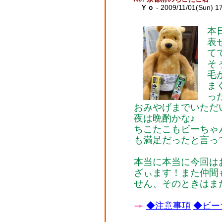
Ｙｏ
- 2009/11/01(Sun) 1
本
表
て
そ
毛
ま
っ
おみやげまでいただ
夜は晩酌かな♪
ちこたこもビーちゃ
も満足だったと言っ
本当に本当に今回は
ざぃます！また仲間
せん、そのときはま
◆注意事項
◆ビー