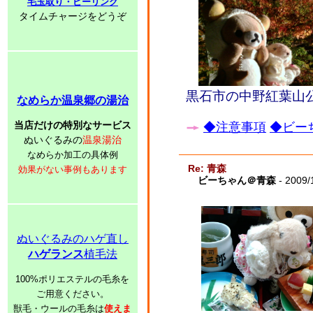
毛玉取り・ピーリング
タイムチャージをどうぞ
黒石市の中野紅葉山
なめらか温泉郷の湯治
当店だけの特別なサービス
◆注意事項
◆ビーち
ぬいぐるみの
温泉湯治
なめらか加工の具体例
Re: 青森
効果がない事例もあります
ビーちゃん＠青森
- 2009/
ぬいぐるみのハゲ直し
ハゲランス
植毛法
100%ポリエステルの毛糸を
ご用意ください。
獣毛・ウールの毛糸は
使えま