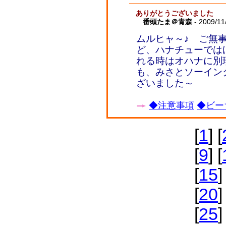
ありがとうございました
番頭たま＠青森
- 2009/11
ムルヒャ～♪ ご無
ど、ハナチューでは
れる時はオハナに別
も、みさとソーイン
ざいました～
◆注意事項
◆ビー
[
1
] [
[
9
] [
[
15
]
[
20
]
[
25
]