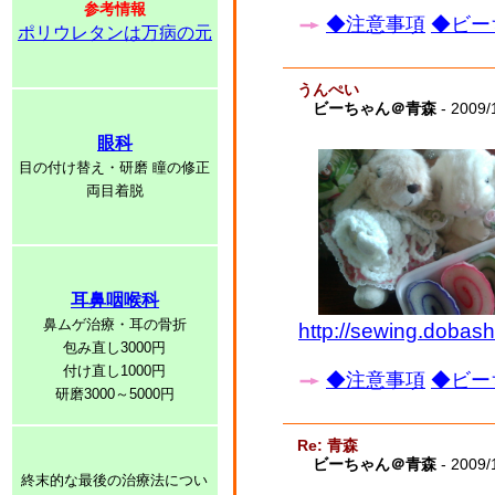
参考情報
◆注意事項
◆ビー
ポリウレタンは万病の元
うんぺい
ビーちゃん＠青森
- 2009/
眼科
目の付け替え・研磨 瞳の修正
両目着脱
耳鼻咽喉科
鼻ムゲ治療・耳の骨折
http://sewing.dobas
包み直し3000円
付け直し1000円
◆注意事項
◆ビー
研磨3000～5000円
Re: 青森
ビーちゃん＠青森
- 2009/
終末的な最後の治療法につい