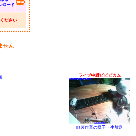
ンロード
ください
ません
ライブ中継ビビビカム
板
縫製作業の様子・生放送