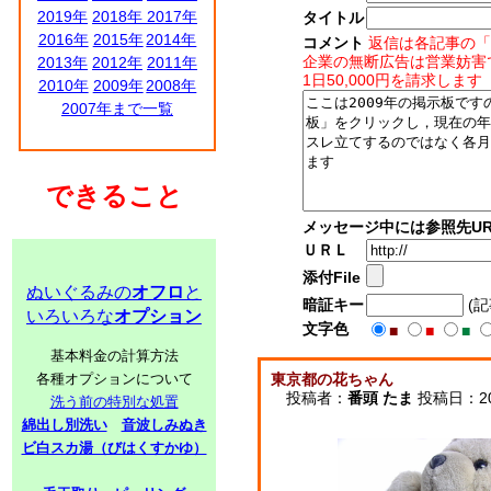
2019年
2018年
2017年
タイトル
2016年
2015年
2014年
コメント
返信は各記事の「
企業の無断広告は営業妨害
2013年
2012年
2011年
1日50,000円を請求します
2010年
2009年
2008年
2007年まで一覧
できること
メッセージ中には参照先UR
ＵＲＬ
添付File
ぬいぐるみの
オフロ
と
暗証キー
(
いろいろな
オプション
文字色
■
■
■
基本料金の計算方法
各種オプションについて
東京都の花ちゃん
投稿者：
番頭 たま
投稿日：2009
洗う前の特別な処置
綿出し別洗い
音波しみぬき
ビ白スカ湯（びはくすかゆ）