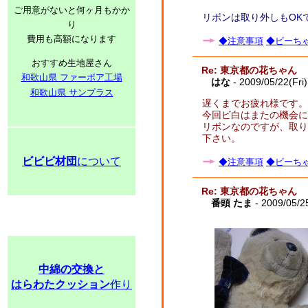
ご用意がないと何ヶ月もかか
リボンは取り外しもOK
り
費用も高額になります
◆注意事項
◆ビーちゃ
おすすめ生地屋さん
Re: 東京都の花ちゃん
和歌山県 ファーボア工場
はな
- 2009/05/22(Fri
和歌山県 サンプラス
遅くまでお疲れ様です。
今回ビ白はまたの機会に
リボンなのですが、取り
下さい。
ビビビ材団
について
◆注意事項
◆ビーちゃ
Re: 東京都の花ちゃん
番頭 たま
- 2009/05/2
中綿の交換と
はらわたクッション
作り