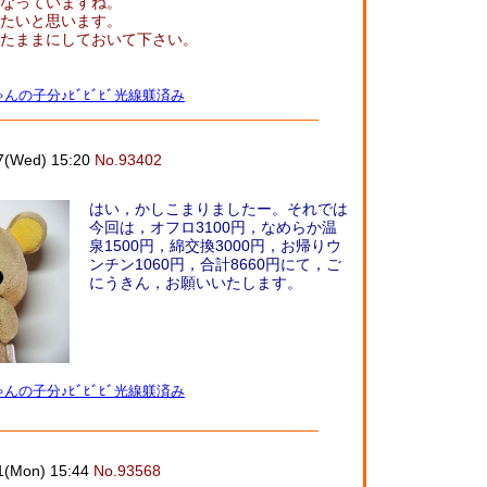
なっていますね。
たいと思います。
たままにしておいて下さい。
んの子分♪ﾋﾞﾋﾞﾋﾞ光線躾済み
7(Wed) 15:20
No.93402
はい，かしこまりましたー。それでは
今回は，オフロ3100円，なめらか温
泉1500円，綿交換3000円，お帰りウ
ンチン1060円，合計8660円にて，ご
にうきん，お願いいたします。
んの子分♪ﾋﾞﾋﾞﾋﾞ光線躾済み
1(Mon) 15:44
No.93568