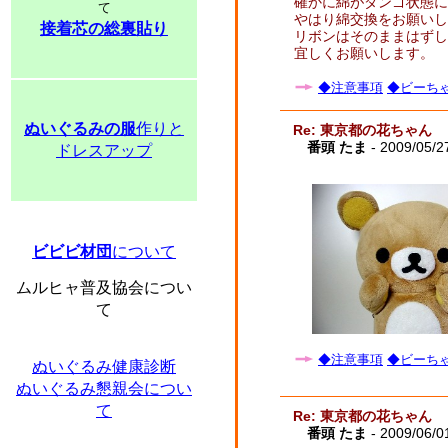
確かに綿がダンゴ状態に
て
やはり綿交換をお願いし
接着芯の総裏貼り
リボンはそのままはずし
宜しくお願いします。
◆注意事項
◆ビーちゃ
ぬいぐるみの服
作りと
Re: 東京都の花ちゃん
番頭 たま
- 2009/05/2
ドレスアップ
ビビビ材団
について
ムルヒャ普及協会につい
て
◆注意事項
◆ビーちゃ
ぬいぐるみ健康診断
ぬいぐるみ懇親会につい
て
Re: 東京都の花ちゃん
番頭 たま
- 2009/06/0