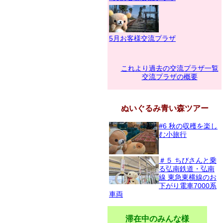
5月お客様交流プラザ
これより過去の交流プラザ一覧
交流プラザの概要
ぬいぐるみ青い森ツアー
#6 秋の収穫を楽し
む小旅行
＃５ ちびさんと乗
る弘南鉄道・弘南
線 東急東横線のお
下がり電車7000系
車両
滞在中のみんな様