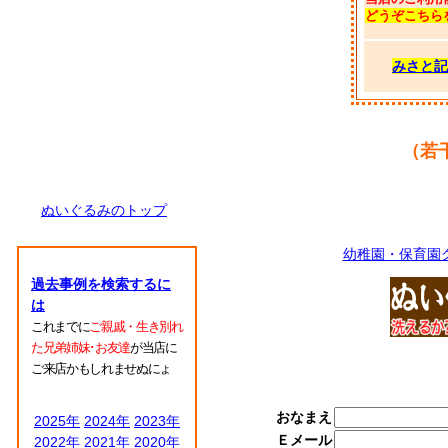
どうぞこちら
みさと記
（若
ぬいぐるみのトップ
幼稚園・保育園
過去事例を検索するに
は
これまでに
ご親戚・生き別れ
た兄弟姉妹･お友達
が当店に
ご来店かもしれませぬにょ
おなまえ
2025年
2024年
2023年
Ｅメール
2022年
2021年
2020年