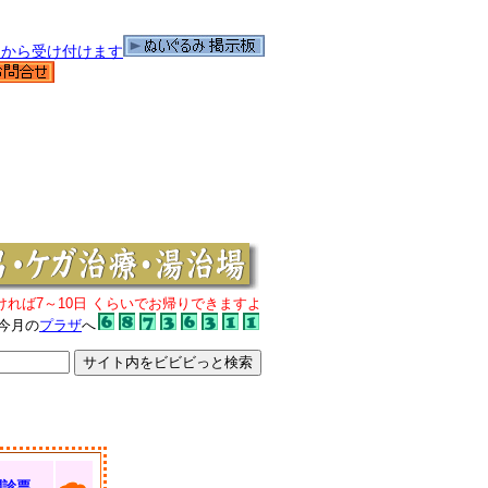
ければ7～10日 くらいでお帰りできますよ
今月の
プラザ
へ
問診票