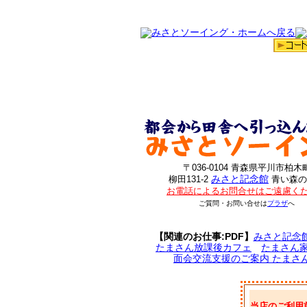
〒036-0104 青森県平川市柏木
みさと記念館
柳田131-2
青い森の
お電話によるお問合せはご遠慮く
ご質問・お問い合せは
プラザ
へ
【関連のお仕事:PDF】
みさと記念
たまさん放課後カフェ
たまさん
面会交流支援のご案内 たまさ
当店のご利用