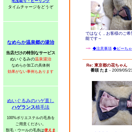
毛玉取り・ピーリング
タイムチャージをどうぞ
ではなく，お客様のご希
能です～
なめらか温泉郷の湯治
◆注意事項
◆ビーちゃ
当店だけの特別なサービス
ぬいぐるみの
温泉湯治
Re: 東京都の花ちゃん
なめらか加工の具体例
番頭 たま
- 2009/05/2
効果がない事例もあります
ぬいぐるみのハゲ直し
ハゲランス
植毛法
100%ポリエステルの毛糸を
ご用意ください。
獣毛・ウールの毛糸は
使えま