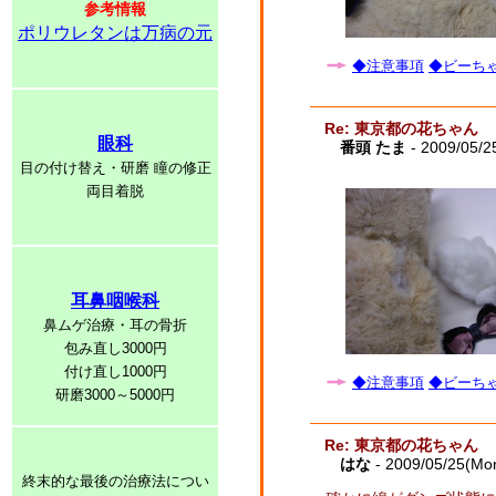
参考情報
ポリウレタンは万病の元
◆注意事項
◆ビーちゃ
Re: 東京都の花ちゃん
眼科
番頭 たま
- 2009/05/2
目の付け替え・研磨 瞳の修正
両目着脱
耳鼻咽喉科
鼻ムゲ治療・耳の骨折
包み直し3000円
付け直し1000円
◆注意事項
◆ビーちゃ
研磨3000～5000円
Re: 東京都の花ちゃん
はな
- 2009/05/25(Mo
終末的な最後の治療法につい