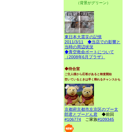
（背景がグリーン）
東日本大震災の記憶
2011/3/11
◆当店での影響と
当時の周辺状況
◆青空救命ボートについて
（2008年6月プラザ）
◆待合室
ご主人様から応答があると検査開始
空いているときは早く帰れるチャンスかも
京都府京都市左京区のプー太
郎君とプーどん君
◆前回
#106774
ご家族
#109345