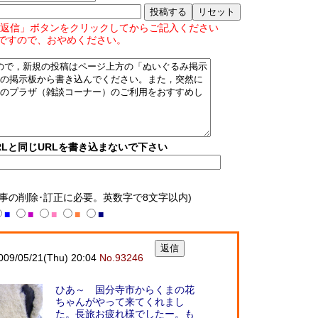
返信」ボタンをクリックしてからご記入ください
ですので、おやめください。
Lと同じURLを書き込まないで下さい
記事の削除･訂正に必要。英数字で8文字以内)
■
■
■
■
■
/05/21(Thu) 20:04
No.93246
ひあ～ 国分寺市からくまの花
ちゃんがやって来てくれまし
た。長旅お疲れ様でしたー。も