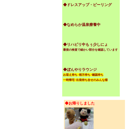
◆ドレスアップ・ピーリング
◆なめらか温泉療養中
◆リハビリ中もぅ少しにょ
最後の検査で細かい部分を確認しています
◆ぼんやりラウンジ
お迎え待ち･相方待ち･確認待ち
一時帰宅･出発待ち合せのみんな様
◆お帰りしました