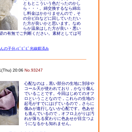
ともとこういう色だったのかし
ら・・・。綿交換するなら綿出
し料金はかかりませんので，そ
の分ビ白などに回していただい
た方が良いかと思います。なめ
らか温泉はした方が良い・悪い
望の有無でご判断ください。素材としては可
んの子分♪ﾋﾞﾋﾞﾋﾞ光線躾済み
1(Thu) 20:06
No.93247
心配なのは，黒い部分の生地に別珍や
コール天が使われており，かなり傷ん
でいることです。今回はじめてのオフ
ロということなので，これらの生地の
起毛がすでにはげているので，さらに
傷みが進行しないか心配です。色あせ
も進んでいるので，オフロ上がりは汚
れが落ちる変わりに色あせが目立つよ
うになるかも知れません。