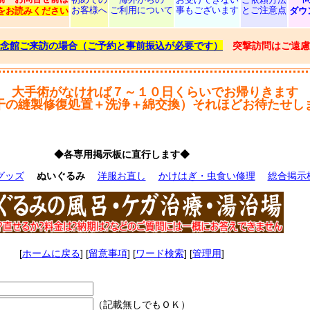
お客様へ
ご利用について
事もございます
とご注意点
をお読みください
ダウ
念館ご来訪の場合（ご予約と事前振込が必要です）
突撃訪問はご遠慮
大手術がなければ７～１０日くらいでお帰りきます
干の縫製修復処置＋洗浄＋綿交換）それほどお待たせし
◆各専用掲示板に直行します◆
グッズ
ぬいぐるみ
洋服お直し
かけはぎ・虫食い修理
総合掲示
[
ホームに戻る
] [
留意事項
] [
ワード検索
] [
管理用
]
（記載無しでもＯＫ）