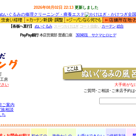
2026年08月02日 22:13
更新しました
【各板へ直行】
ぬいぐるみ
スーツかけはぎ
コート虫食い
カーテン
総合
PayPay銀行
本店営業部 普通口座
3934831 サクマヒロヒデ
町
工房
ださい
大手術がな
ご質問･ご相談･ご来店予約は
館ご案内
家族相談
んち
前・お問合せ前は
初めての
海外からの
お受けできない
ご依頼方法