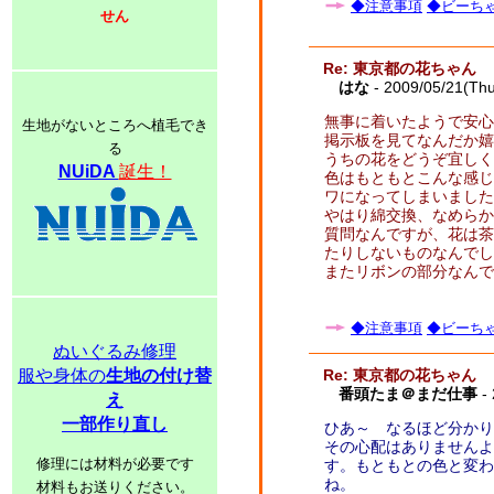
◆注意事項
◆ビーちゃ
せん
Re: 東京都の花ちゃん
はな
- 2009/05/21(Th
無事に着いたようで安心
生地がないところへ植毛でき
掲示板を見てなんだか嬉
る
うちの花をどうぞ宜しく
NUiDA
誕生！
色はもともとこんな感じ
ワになってしまいました
やはり綿交換、なめらか
質問なんですが、花は茶
たりしないものなんでし
またリボンの部分なんで
◆注意事項
◆ビーちゃ
ぬいぐるみ修理
服や身体の
生地の付け替
Re: 東京都の花ちゃん
番頭たま＠まだ仕事
- 
え
一部作り直し
ひあ～ なるほど分かり
その心配はありませんよ
修理には材料が必要です
す。もともとの色と変わ
ね。
材料もお送りください。