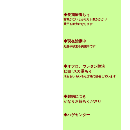
◆
長期療養ちぅ
材料がないとかなり日数がかかり
費用も膨大になります
◆現在治療中
処置や検査を実施中です
◆オフロ、ウレタン除洗
ビ白･スカ湯ちぅ
汚れをいろいろな方法で除去しています
◆難病につき
かなりお待ちくださり
◆ハゲセンター