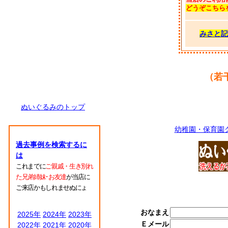
どうぞこちら
みさと記
（若
ぬいぐるみのトップ
幼稚園・保育園
過去事例を検索するに
は
これまでに
ご親戚・生き別れ
た兄弟姉妹･お友達
が当店に
ご来店かもしれませぬにょ
おなまえ
2025年
2024年
2023年
Ｅメール
2022年
2021年
2020年