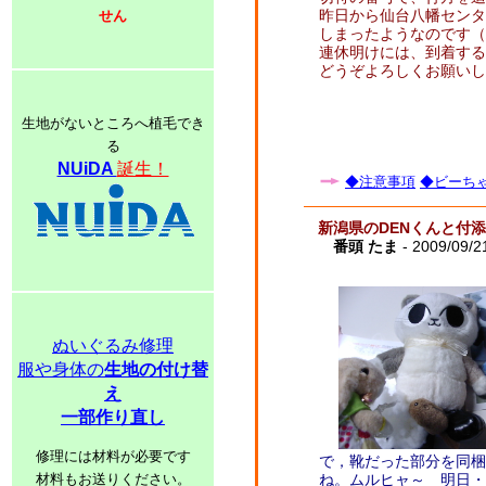
昨日から仙台八幡センタ
せん
しまったようなのです（
連休明けには、到着する
どうぞよろしくお願いし
生地がないところへ植毛でき
る
NUiDA
誕生！
◆注意事項
◆ビーちゃ
新潟県のDENくんと付
番頭 たま
- 2009/09/2
ぬいぐるみ修理
服や身体の
生地の付け替
え
一部作り直し
修理には材料が必要です
で，靴だった部分を同梱
材料もお送りください。
ね。ムルヒャ～ 明日・