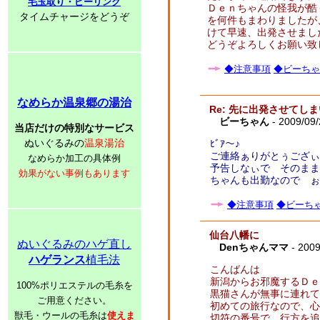
毛玉取り・ピーリング
Ｄｅｎちゃんの怪我が酷
タイムチャージをどうぞ
を何件もまわりましたが
けて早速、出発させまし
どうぞよろしくお願い致
◆注意事項
◆ビーちゃ
なめらか温泉郷の湯治
Re: 先に出発させてし
ビーちゃん
- 2009/09
当店だけの特別なサービス
ぬいぐるみの
温泉湯治
ﾋﾞｱ～♪
ご連絡ぁりがとぅござぃ
なめらか加工の具体例
予告しなぃで そのままぉ
効果がない事例もあります
ちゃんも出勤なので ぉま
◆注意事項
◆ビーちゃ
仙台八幡に
ぬいぐるみのハゲ直し
Denちゃんママ
- 2009
ハゲランス
植毛法
こんばんは
新潟からお邪魔するＤｅ
100%ポリエステルの毛糸を
黒猫さんが無事に連れて
ご用意ください。
初めての旅行なので、心
獣毛・ウールの毛糸は
使えま
切符の番号で、行方を追