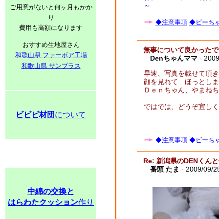
～
ご用意がないと何ヶ月もかか
り
◆注意事項
◆ビーちゃ
費用も高額になります
おすすめ生地屋さん
無事について良かったで
和歌山県 ファーボア工場
Denちゃんママ
- 2009
和歌山県 サンプラス
早速、写真を載せて頂き
顔を見れて ほっとしま
Ｄｅｎちゃん、やまねち
ではでは、どうぞ宜しく
ビビビ材団
について
◆注意事項
◆ビーちゃ
Re: 新潟県のDENく
番頭 たま
- 2009/09/2
中綿の交換と
はらわたクッション
作り