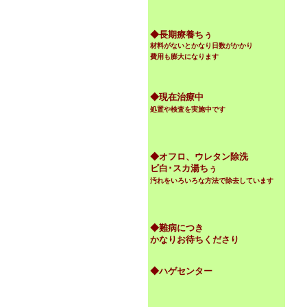
◆
長期療養ちぅ
材料がないとかなり日数がかかり
費用も膨大になります
◆現在治療中
処置や検査を実施中です
◆オフロ、ウレタン除洗
ビ白･スカ湯ちぅ
汚れをいろいろな方法で除去しています
◆難病につき
かなりお待ちくださり
◆ハゲセンター