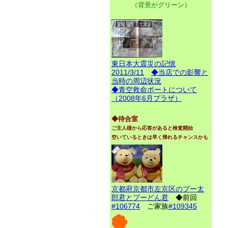
（背景がグリーン）
東日本大震災の記憶
2011/3/11
◆当店での影響と
当時の周辺状況
◆青空救命ボートについて
（2008年6月プラザ）
◆待合室
ご主人様から応答があると検査開始
空いているときは早く帰れるチャンスかも
京都府京都市左京区のプー太
郎君とプーどん君
◆前回
#106774
ご家族
#109345