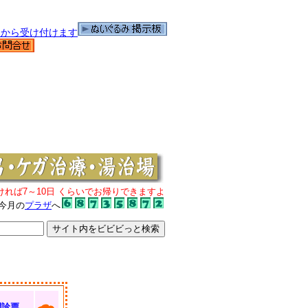
ければ7～10日 くらいでお帰りできますよ
今月の
プラザ
へ
問診票