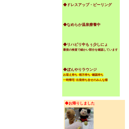
◆ドレスアップ・ピーリング
◆なめらか温泉療養中
◆リハビリ中もぅ少しにょ
最後の検査で細かい部分を確認しています
◆ぼんやりラウンジ
お迎え待ち･相方待ち･確認待ち
一時帰宅･出発待ち合せのみんな様
◆お帰りしました