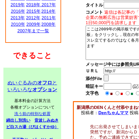
2019年
2018年
2017年
タイトル
2016年
2015年
2014年
コメント
返信は各記事の「
企業の無断広告は営業妨害
2013年
2012年
2011年
1日50,000円を請求します
2010年
2009年
2008年
2007年まで一覧
できること
メッセージ中には参照先UR
ＵＲＬ
添付File
ぬいぐるみの
オフロ
と
暗証キー
(
いろいろな
オプション
文字色
■
■
■
基本料金の計算方法
各種オプションについて
新潟県のDENくんと付添やまね
投稿者：
Denちゃんママ
投稿日
洗う前の特別な処置
綿出し別洗い
音波しみぬき
先に出発させてしまいま
ビ白スカ湯（びはくすかゆ）
突然ですが、新潟からＤ
た。予めご連絡できずに