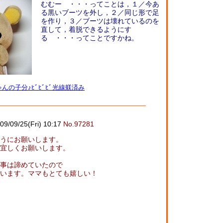
むむー ・・・ってことは，１／今あ
る黒いブーツを外し，２／同じ形で足
を作り，３／ブーツは壊れているのを
直して，着脱できるようにす
る ・・・ってことですかね。
んの子分♪ﾋﾞﾋﾞﾋﾞ光線躾済み
09/09/25(Fri) 10:17
No.97281
うにお願いします。
宜しくお願いします。
事は諦めていたので
います。ママもとても嬉しい！