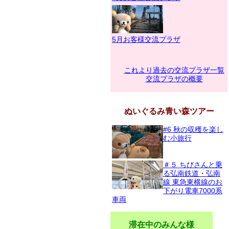
5月お客様交流プラザ
これより過去の交流プラザ一覧
交流プラザの概要
ぬいぐるみ青い森ツアー
#6 秋の収穫を楽し
む小旅行
＃５ ちびさんと乗
る弘南鉄道・弘南
線 東急東横線のお
下がり電車7000系
車両
滞在中のみんな様