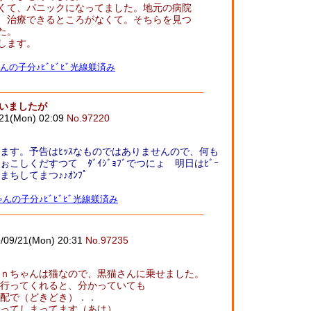
くて、パニックになってました。地元の病院
、治療できるところがなくて。そちらを見つ
た。
します。
んの子分♪ﾋﾞﾋﾞﾋﾞ光線躾済み
まいましたが
/21(Mon) 02:09
No.97220
ます。予告はﾋｯｽなものではありませんので、何も
こしくだすつて ﾀﾞｲｼﾞｮﾌﾞでつにょ 明日はﾋﾞｰ
ちしてまつ♪♪ｵﾝﾌﾟ
んの子分♪ﾋﾞﾋﾞﾋﾞ光線躾済み
/09/21(Mon) 20:31
No.97235
ｎちゃんは猫なので、黒猫さんに乗せました。
行ってくれると、分かっていても
配で（どきどき）．．
ってしまってます（あは）。