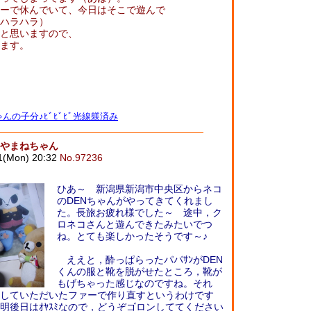
ーで休んでいて、今日はそこで遊んで
ハラハラ）
と思いますので、
ます。
んの子分♪ﾋﾞﾋﾞﾋﾞ光線躾済み
添やまねちゃん
1(Mon) 20:32
No.97236
ひあ～ 新潟県新潟市中央区からネコ
のDENちゃんがやってきてくれまし
た。長旅お疲れ様でした～ 途中，ク
ロネコさんと遊んできたみたいでつ
ね。とても楽しかったそうです～♪
ええと，酔っぱらったパパｻﾝがDEN
くんの服と靴を脱がせたところ，靴が
もげちゃった感じなのですね。それ
していただいたファーで作り直すというわけです
明後日はｵﾔｽﾐなので，どうぞゴロンしててください