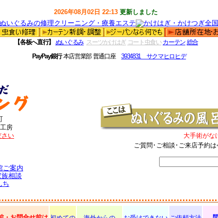
2026年08月02日 22:13
更新しました
【各板へ直行】
ぬいぐるみ
スーツかけはぎ
コート虫食い
カーテン
総合
PayPay銀行
本店営業部 普通口座
3934831 サクマヒロヒデ
町
工房
ださい
大手術がな
ご質問･ご相談･ご来店予約は
館ご案内
家族相談
んち
前・お問合せ前は
初めての
海外からの
お受けできない
ご依頼方法