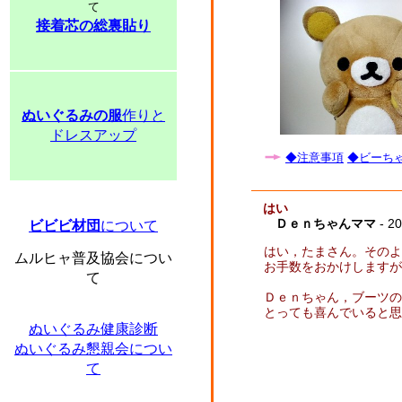
て
接着芯の総裏貼り
ぬいぐるみの服
作りと
ドレスアップ
◆注意事項
◆ビーちゃ
はい
Ｄｅｎちゃんママ
- 20
ビビビ材団
について
はい，たまさん。そのよ
ムルヒャ普及協会につい
お手数をおかけしますが
て
Ｄｅｎちゃん，ブーツの
とっても喜んでいると思
ぬいぐるみ健康診断
ぬいぐるみ懇親会につい
て