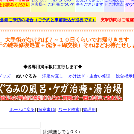
お客様へ
ご利用について
事もございます
とご注意点
をお読みください
ダウ
念館ご来訪の場合（ご予約と事前振込が必要です）
突撃訪問はご遠慮
大手術がなければ７～１０日くらいでお帰りきます
干の縫製修復処置＋洗浄＋綿交換）それほどお待たせし
◆各専用掲示板に直行します◆
グッズ
ぬいぐるみ
洋服お直し
かけはぎ・虫食い修理
総合掲示
[
ホームに戻る
] [
留意事項
] [
ワード検索
] [
管理用
]
（記載無しでもＯＫ）