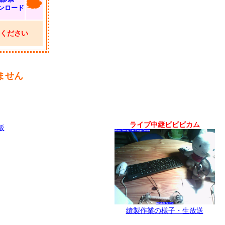
ンロード
ください
ません
ライブ中継ビビビカム
板
縫製作業の様子・生放送