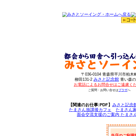
〒036-0104 青森県平川市柏木
みさと記念館
柳田131-2
青い森の
お電話によるお問合せはご遠慮く
ご質問・お問い合せは
プラザ
へ
【関連のお仕事:PDF】
みさと記念
たまさん放課後カフェ
たまさん
面会交流支援のご案内 たまさ
当店のご利用