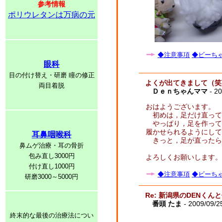
参考情報
ポリウレタンは万病の元
◆注意事項
◆ビーちゃ
眼科
目の付け替え・研磨 瞳の修正
よくが出てきまして（笑
両目着脱
Ｄｅｎちゃんママ
- 20
おはようございます。
初めは，足だけ直って
やっぱり，足を作って
履かせられるようにして
耳鼻咽喉科
きっと，足が直ったら
鼻ムゲ治療・耳の骨折
包み直し3000円
よろしくお願いします。
付け直し1000円
◆注意事項
◆ビーちゃ
研磨3000～5000円
Re: 新潟県のDENく
番頭 たま
- 2009/09/2
終末的な最後の治療法につい