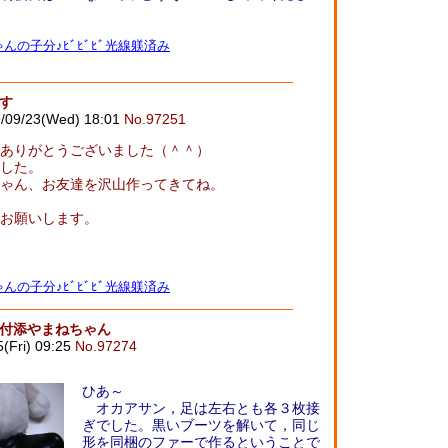
んの子分♪ﾋﾞﾋﾞﾋﾞ光線躾済み
す
/09/23(Wed) 18:01
No.97251
ありがとうございました（＾＾）
した。
ゃん、お友達を沢山作ってきてね。
お願いします。
んの子分♪ﾋﾞﾋﾞﾋﾞ光線躾済み
んと付添やまねちゃん
5(Fri) 09:25
No.97274
ひあ～
オカアサン，足は左右とも各３枚接
ぎでした。黒いブーツを解いて，同じ
形を同梱のファーで作るということで