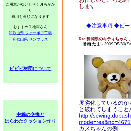
ご用意がないと何ヶ月もかか
します
り
費用も高額になります
◆注意事項
◆ビー
おすすめ生地屋さん
和歌山県 ファーボア工場
Re: 静岡県のキティちゃ
和歌山県 サンプラス
番頭 たま
- 2009/05/30(Sa
ビビビ材団
について
度劣化しているのか
と破れてしまうこと
中綿の交換と
http://sewing.dobash
はらわたクッション
作り
mode=res&no=4671
カメちゃんの例