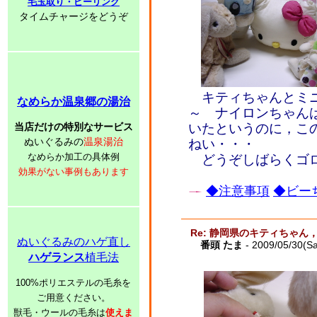
毛玉取り・ピーリング
タイムチャージをどうぞ
キティちゃんとミニ
なめらか温泉郷の湯治
～ ナイロンちゃん
当店だけの特別なサービス
いたというのに，こ
ぬいぐるみの
温泉湯治
ねい・・・
なめらか加工の具体例
どうぞしばらくゴロ
効果がない事例もあります
◆注意事項
◆ビーち
Re: 静岡県のキティちゃ
ぬいぐるみのハゲ直し
番頭 たま
- 2009/05/30(Sa
ハゲランス
植毛法
100%ポリエステルの毛糸を
ご用意ください。
獣毛・ウールの毛糸は
使えま