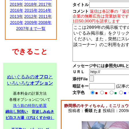
2019年
2018年
2017年
タイトル
2016年
2015年
2014年
コメント
返信は各記事の「返
企業の無断広告は営業妨害です
2013年
2012年
2011年
1日50,000円を請求します
2010年
2009年
2008年
2007年まで一覧
できること
メッセージ中には参照先URL
ＵＲＬ
ぬいぐるみの
オフロ
と
添付File
いろいろな
オプション
暗証キー
(記事
文字色
■
■
■
■
基本料金の計算方法
各種オプションについて
洗う前の特別な処置
静岡県のキティちゃん，ミニリュウ
投稿者：
番頭 たま
投稿日：2009/05
綿出し別洗い
音波しみぬき
ビ白スカ湯（びはくすかゆ）