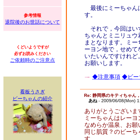
最後にミーちゃんはオ
す。
参考情報
退院後のお世話について
それで，今回はい
ちゃんとミニリュウ
まとなります。ミー
くどいようですが
ーヨン地で，せめて
必ずお読みください
いたいんですけれど。
ご依頼時のご注意点
お願いします。
◆注意事項
◆ビー
看板うさぎ
Re: 静岡県のキティちゃ
ビーちゃんの紹介
あね
- 2009/06/08(Mon) 
ありがとうございま
ミーちゃんはレーヨ
なめらか温泉、お願
同じ肌質？のビーち
す