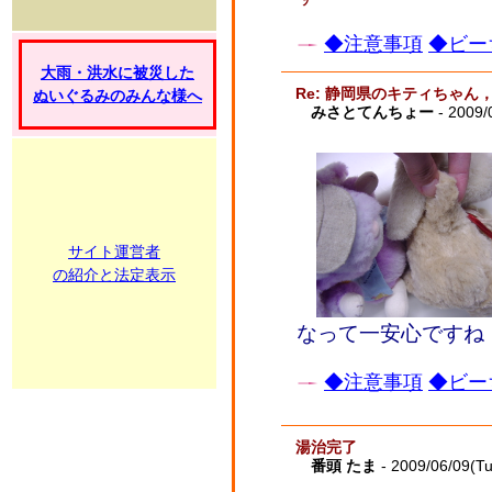
◆注意事項
◆ビー
大雨・洪水に被災した
Re: 静岡県のキティちゃ
ぬいぐるみのみんな様へ
みさとてんちょー
- 2009/
サイト運営者
の紹介と法定表示
なって一安心ですね
◆注意事項
◆ビー
湯治完了
番頭 たま
- 2009/06/09(T