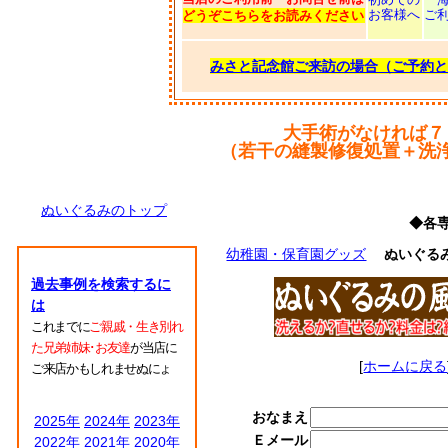
お客様へ
ご
どうぞこちらをお読みください
みさと記念館ご来訪の場合（ご予約と
大手術がなければ７
（若干の縫製修復処置＋洗
ぬいぐるみのトップ
◆各
幼稚園・保育園グッズ
ぬいぐる
過去事例を検索するに
は
これまでに
ご親戚・生き別れ
た兄弟姉妹･お友達
が当店に
[
ホームに戻る
ご来店かもしれませぬにょ
おなまえ
2025年
2024年
2023年
Ｅメール
2022年
2021年
2020年