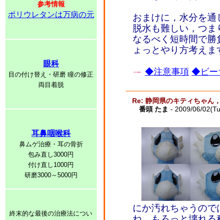
参考情報
ポリウレタンは万病の元
おまけに，水分を通
脱水も難しい，つま
なるべく短時間で勝
ょっとやり方考えま
眼科
◆注意事項
◆ビー
目の付け替え・研磨 瞳の修正
両目着脱
Re: 静岡県のキティちゃ
番頭 たま
- 2009/06/02(T
耳鼻咽喉科
鼻ムゲ治療・耳の骨折
包み直し3000円
付け直し1000円
研磨3000～5000円
にか汚れちゃうので
終末的な最後の治療法につい
ね。もろっと壊れる