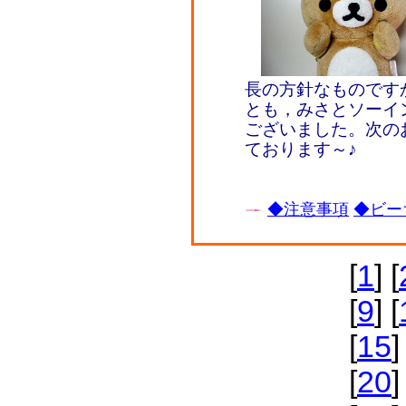
長の方針なものですか
とも，みさとソーイ
ございました。次の
ております～♪
◆注意事項
◆ビー
[
1
] [
[
9
] [
[
15
]
[
20
]