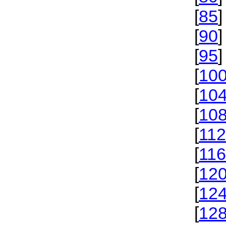
[
85
]
[
90
]
[
95
]
[
10
[
10
[
10
[
112
[
116
[
12
[
12
[
12