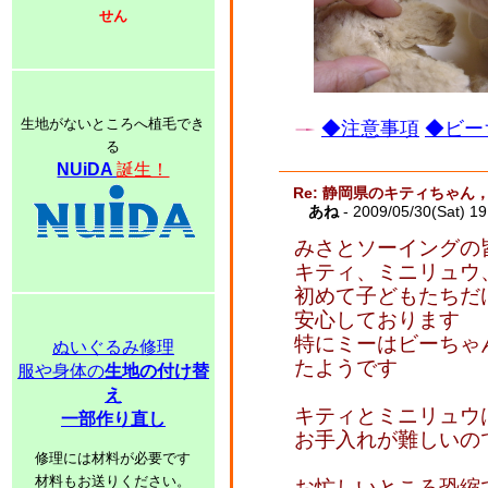
せん
生地がないところへ植毛でき
◆注意事項
◆ビー
る
NUiDA
誕生！
Re: 静岡県のキティちゃ
あね
- 2009/05/30(Sat) 1
みさとソーイングの
キティ、ミニリュウ
初めて子どもたちだ
安心しております
特にミーはビーちゃ
ぬいぐるみ修理
たようです
服や身体の
生地の付け替
え
キティとミニリュウ
一部作り直し
お手入れが難しいの
修理には材料が必要です
材料もお送りください。
お忙しいところ恐縮