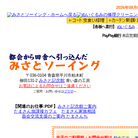
2026年08月0
【各板へ直行】
ぬいぐるみ
PayPay銀行
本店営業
〒036-0104 青森県平川市柏木町
みさと記念館
柳田131-2
青い森の工房
お電話によるお問合せはご遠慮ください
ご質問・お問い合せは
プラザ
へ
【関連のお仕事:PDF】
みさと記念館ご案内
たまさん放課後カフェ
たまさん家族相談
面会交流支援のご案内 たまさんち
当店のご利用前・お問合せ前は
初めての