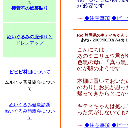
て
が必要です。
接着芯の総裏貼り
◆注意事項
◆ビー
Re: 静岡県のキティちゃ
ぬいぐるみの服
作りと
あね
- 2009/06/03(Wed) 
ドレスアップ
こんにちは
あのミニリュウ君が
色黒の母に「真っ黒
のが嘘のようです
ビビビ材団
について
本棚に置いておいた
ムルヒャ普及協会につい
のわりにお尻が思っ
て
帰ってきたらとにか
ぬいぐるみ健康診断
キティちゃんは抱っ
ぬいぐるみ懇親会につい
った気がしないでも
て
◆注意事項
◆ビー