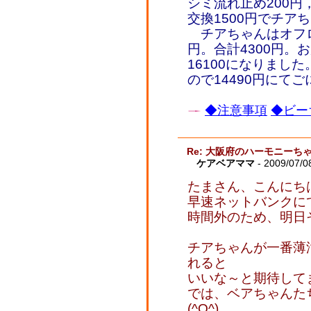
シミ流れ止め200円
交換1500円でチア
チアちゃんはオフロ2
円。合計4300円。
16100になりまし
ので14490円にて
◆注意事項
◆ビー
Re: 大阪府のハーモニーち
ケアベアママ
- 2009/07/0
たまさん、こんにちは
早速ネットバンクに
時間外のため、明日
チアちゃんが一番薄
れると
いいな～と期待して
では、ベアちゃんた
(^O^)