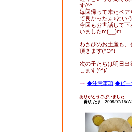
す(^^ゞ
毎回帰って来たベア
て良かったぁ♪とい
今回もお世話して下
いましたm(__)m
わさびのお土産も、
頂きます(^O^)
次の子たちは明日出
します(^^)/
◆注意事項
◆ビー
ありがとうございました
番頭 たま
- 2009/07/15(W