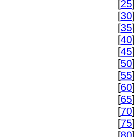
[
25
]
[
30
]
[
35
]
[
40
]
[
45
]
[
50
]
[
55
]
[
60
]
[
65
]
[
70
]
[
75
]
[
80
]