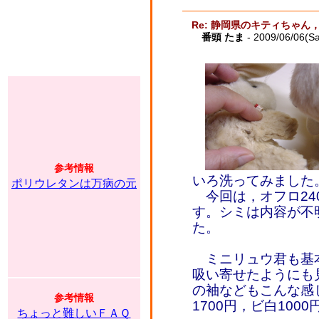
Re: 静岡県のキティちゃ
番頭 たま
- 2009/06/06(Sa
参考情報
いろ洗ってみました
ポリウレタンは万病の元
今回は，オフロ240
す。シミは内容が不
た。
ミニリュウ君も基
吸い寄せたようにも
の袖などもこんな感
参考情報
1700円，ビ白100
ちょっと難しいＦＡＱ