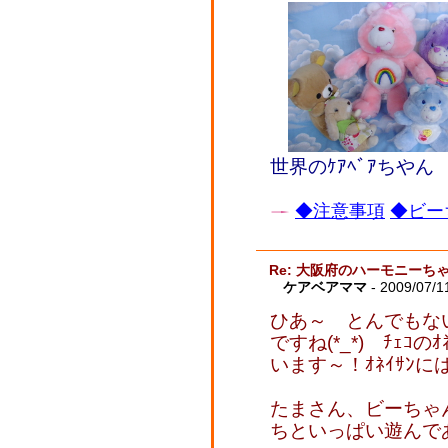
世界のｹｱﾍﾞｱちやん ﾜｰ
◆注意事項
◆ビー
Re: 大阪府のハーモニーち
ケアベアママ
- 2009/07/1
ひあ～ とんでもな
ですね(*_*) ﾁｪｺ
います～！ｵﾈｲｻﾝに
たまさん、ビーちゃ
ちといっぱい遊んで