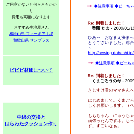
ご用意がないと何ヶ月もかか
◆注意事項
◆ビーちゃ
り
費用も高額になります
Re: 到着しました！
おすすめ生地屋さん
番頭 たま
- 2009/01/1
和歌山県 ファーボア工場
ひあ～ おなまえ決まっ
和歌山県 サンプラス
とうございました。総合
～
http://sewing.dobashi.
◆注意事項
◆ビーちゃ
ビビビ材団
について
Re: 到着しました！
くまごろうの母
- 2009
きじすけ君のママさんへ
はじめまして。くまごろ
しくお願いします。（ペ
ももちゃん、にゅうちゃ
中綿の交換と
頑張ったんですネ。ちっ
はらわたクッション
作り
す。すごいなぁ。