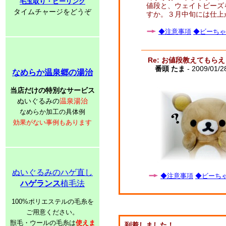
毛玉取り・ピーリング
値段と、ウェイトビーズ
タイムチャージをどうぞ
すか。３月中旬には仕上
◆注意事項
◆ビーちゃ
Re: お値段教えてもら
番頭 たま
- 2009/01/2
なめらか温泉郷の湯治
当店だけの特別なサービス
ぬいぐるみの
温泉湯治
なめらか加工の具体例
効果がない事例もあります
ぬいぐるみのハゲ直し
◆注意事項
◆ビーちゃ
ハゲランス
植毛法
100%ポリエステルの毛糸を
ご用意ください。
獣毛・ウールの毛糸は
使えま
到着しました！