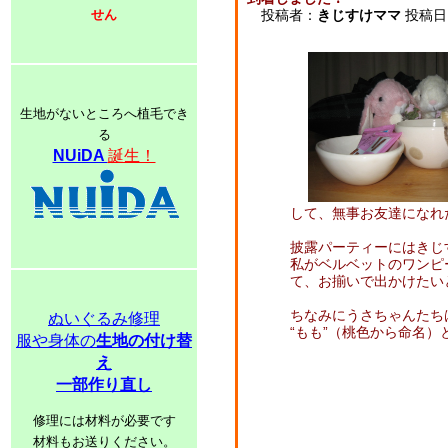
せん
投稿者：
きじすけママ
投稿日：2
生地がないところへ植毛でき
る
NUiDA
誕生！
して、無事お友達になれ
披露パーティーにはきじ
私がベルベットのワンピ
て、お揃いで出かけたい
ちなみにうさちゃんたち
ぬいぐるみ修理
“もも”（桃色から命名）
服や身体の
生地の付け替
え
一部作り直し
修理には材料が必要です
材料もお送りください。