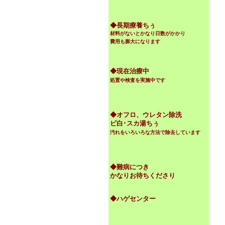
◆
長期療養ちぅ
材料がないとかなり日数がかかり
費用も膨大になります
◆現在治療中
処置や検査を実施中です
◆オフロ、ウレタン除洗
ビ白･スカ湯ちぅ
汚れをいろいろな方法で除去しています
◆難病につき
かなりお待ちくださり
◆ハゲセンター