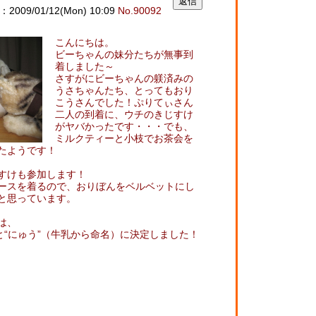
009/01/12(Mon) 10:09
No.90092
こんにちは。
ビーちゃんの妹分たちが無事到
着しました～
さすがにビーちゃんの躾済みの
うさちゃんたち、とってもおり
こうさんでした！ぷりてぃさん
二人の到着に、ウチのきじすけ
がヤバかったです・・・でも、
ミルクティーと小枝でお茶会を
たようです！
すけも参加します！
ースを着るので、おりぼんをベルベットにし
と思っています。
は、
と“にゅう”（牛乳から命名）に決定しました！