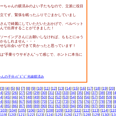
ーちゃんの躾済みのよい子たちなので、立派に役目
立てず、緊張を眠ったふりでごまかしていまし
さんで綺麗にしていただいたおかげで、ベルベット
んで出席することができました！
ソーイングさんにお願いしなければ、ももとにゅう
かもしれません・・・
せな出会いができて良かったと思っています！
は“手乗りウサギさん”って感じで、ホントに本当に
んの子分♪ﾋﾞﾋﾞﾋﾞ光線躾済み
 [
3
] [
4
] [
5
] [
6
] [
7
] [
8
] [
9
] [
10
] [
11
] [
12
] [
13
] [
14
] [
15
] [
16
] [
17
] [
18
] [
19
] [
20
] 
24
] [
25
] [
26
] [
27
] [
28
] [
29
] [
30
] [
31
] [
32
] [
33
] [
34
] [
35
] [
36
] [
37
] [
38
] [
39
] [
44
] [
45
] [
46
] [
47
] [
48
] [
49
] [
50
] [
51
] [
52
] [
53
] [
54
] [
55
] [
56
] [
57
] [
58
] [
59
] [
64
] [
65
] [
66
] [
67
] [
68
] [
69
] [
70
] [
71
] [
72
] [
73
] [
74
] [
75
] [
76
] [
77
] [
78
] [
79
] [
84
] [
85
] [
86
] [
87
] [
88
] [
89
] [
90
] [
91
] [
92
] [
93
] [
94
] [
95
] [
96
] [
97
] [
98
] [
99
] [
[
103
] [
104
] [
105
] [
106
] [
107
] [
108
] [
109
] [
110
] [
111
] [
112
] [
113
] [
114
] [
11
119
] [
120
] [
121
] [
122
] [
123
] [
124
] [
125
] [
126
] [
127
] [
128
] [
129
] [
130
] [
13