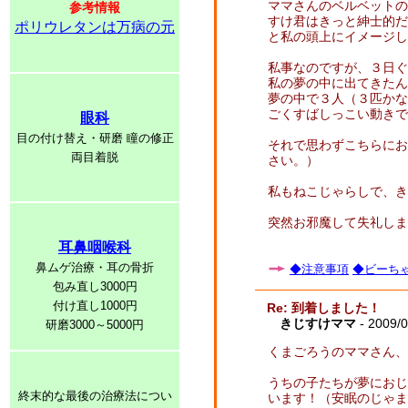
ママさんのベルベットの
参考情報
すけ君はきっと紳士的だ
ポリウレタンは万病の元
と私の頭上にイメージ
私事なのですが、３日ぐ
私の夢の中に出てきたん
夢の中で３人（３匹かな
ごくすばしっこい動きで
眼科
目の付け替え・研磨 瞳の修正
それで思わずこちらにお
両目着脱
さい。）
私もねこじゃらしで、き
突然お邪魔して失礼しま
耳鼻咽喉科
鼻ムゲ治療・耳の骨折
◆注意事項
◆ビーちゃ
包み直し3000円
付け直し1000円
Re: 到着しました！
きじすけママ
- 2009/0
研磨3000～5000円
くまごろうのママさん、
うちの子たちが夢におじ
終末的な最後の治療法につい
います！（安眠のじゃま