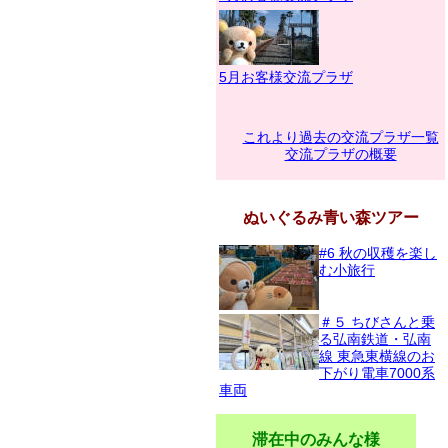
5月お客様交流プラザ
これより過去の交流プラザ一覧
交流プラザの概要
ぬいぐるみ青い森ツアー
#6 秋の収穫を楽し
む小旅行
＃５ ちびさんと乗
る弘南鉄道・弘南
線 東急東横線のお
下がり電車7000系
車両
滞在中のみんな様