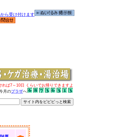
ければ7～10日 くらいでお帰りできますよ
今月の
プラザ
へ
問診票