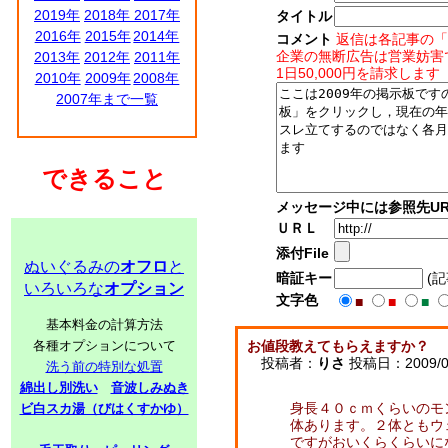
2019年
2018年
2017年
タイトル
2016年
2015年
2014年
コメント
返信は各記事の「
企業の無断広告は営業妨害
2013年
2012年
2011年
1日50,000円を請求します
2010年
2009年
2008年
2007年まで一覧
できること
メッセージ中には参照先UR
ＵＲＬ
添付File
ぬいぐるみの
オフロ
と
暗証キー
(
いろいろな
オプション
文字色
■
■
■
基本料金の計算方法
各種オプションについて
お値段教えてもらえますか？
投稿者：
りさ
投稿日：2009/01
洗う前の特別な処置
綿出し別洗い
音波しみぬき
身長４０ｃｍくらいのモ
ビ白スカ湯（びはくすかゆ）
体あります。２体ともウ
ですがおいくらくらいに