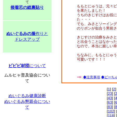
て
ももとにゅうは、元々ビ
接着芯の総裏貼り
を果たしました！
うちのきじすけはお役に
た・・・
でも、みさとソーイング
のリボンが似合う男前さ
ぬいぐるみの服
作りと
きじすけの治療をみさと
ドレスアップ
と出会うことはなかった
なので、本当に嬉しい幸
ちなみに、ももとにゅう
可愛いです！！！
ビビビ材団
について
ムルヒャ普及協会につい
◆注意事項
◆ビーちゃ
て
[
1
] [
2
]
[
23
] [
ぬいぐるみ健康診断
[
43
] [
ぬいぐるみ懇親会につい
[
63
] [
[
83
] [
て
[
102
] 
[
118
] [