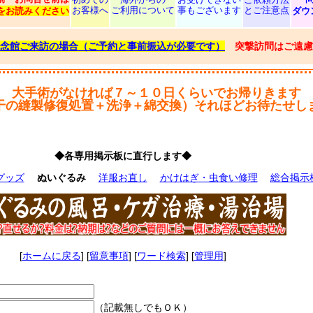
お客様へ
ご利用について
事もございます
とご注意点
をお読みください
ダウ
念館ご来訪の場合（ご予約と事前振込が必要です）
突撃訪問はご遠慮
大手術がなければ７～１０日くらいでお帰りきます
干の縫製修復処置＋洗浄＋綿交換）それほどお待たせし
◆各専用掲示板に直行します◆
グッズ
ぬいぐるみ
洋服お直し
かけはぎ・虫食い修理
総合掲示
[
ホームに戻る
] [
留意事項
] [
ワード検索
] [
管理用
]
（記載無しでもＯＫ）