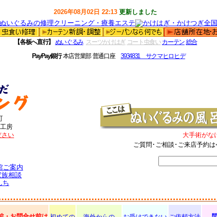
2026年08月02日 22:13
更新しました
【各板へ直行】
ぬいぐるみ
スーツかけはぎ
コート虫食い
カーテン
総合
PayPay銀行
本店営業部 普通口座
3934831 サクマヒロヒデ
町
工房
ださい
大手術がな
ご質問･ご相談･ご来店予約は
館ご案内
家族相談
んち
前・お問合せ前は
初めての
海外からの
お受けできない
ご依頼方法