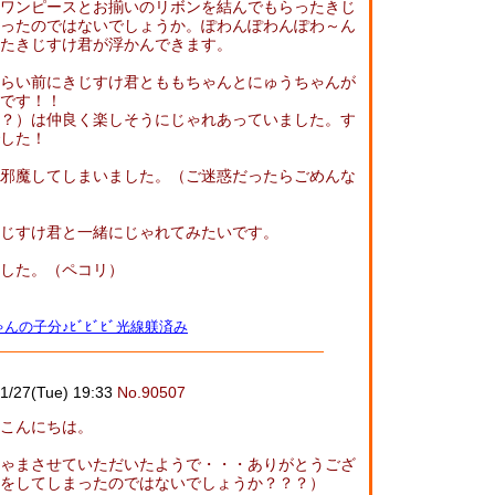
ワンピースとお揃いのリボンを結んでもらったきじ
ったのではないでしょうか。ぽわんぽわんぽわ～ん
したきじすけ君が浮かんできます。
らい前にきじすけ君とももちゃんとにゅうちゃんが
です！！
？）は仲良く楽しそうにじゃれあっていました。す
した！
邪魔してしまいました。（ご迷惑だったらごめんな
じすけ君と一緒にじゃれてみたいです。
した。（ペコリ）
んの子分♪ﾋﾞﾋﾞﾋﾞ光線躾済み
1/27(Tue) 19:33
No.90507
こんにちは。
ゃまさせていただいたようで・・・ありがとうござ
をしてしまったのではないでしょうか？？？）