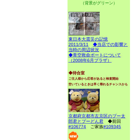
（背景がグリーン）
東日本大震災の記憶
2011/3/11
◆当店での影響と
当時の周辺状況
◆青空救命ボートについて
（2008年6月プラザ）
◆待合室
ご主人様から応答があると検査開始
空いているときは早く帰れるチャンスかも
京都府京都市左京区のプー太
郎君とプーどん君
◆前回
#106774
ご家族
#109345