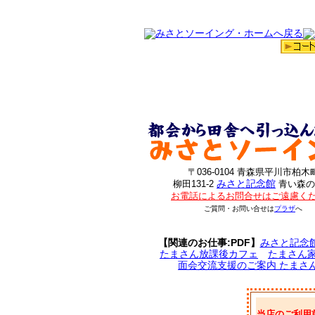
〒036-0104 青森県平川市柏木
みさと記念館
柳田131-2
青い森の
お電話によるお問合せはご遠慮く
ご質問・お問い合せは
プラザ
へ
【関連のお仕事:PDF】
みさと記念
たまさん放課後カフェ
たまさん
面会交流支援のご案内 たまさ
当店のご利用