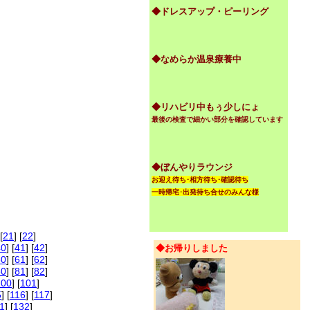
◆ドレスアップ・ピーリング
◆なめらか温泉療養中
◆リハビリ中もぅ少しにょ
最後の検査で細かい部分を確認しています
◆ぼんやりラウンジ
お迎え待ち･相方待ち･確認待ち
一時帰宅･出発待ち合せのみんな様
[
21
] [
22
]
40
] [
41
] [
42
]
◆お帰りしました
60
] [
61
] [
62
]
80
] [
81
] [
82
]
100
] [
101
]
5
] [
116
] [
117
]
1
] [
132
]