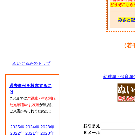
どうぞこちら
みさと記
（若
ぬいぐるみのトップ
幼稚園・保育園
過去事例を検索するに
は
これまでに
ご親戚・生き別れ
た兄弟姉妹･お友達
が当店に
ご来店かもしれませぬにょ
おなまえ
2025年
2024年
2023年
Ｅメール
2022年
2021年
2020年