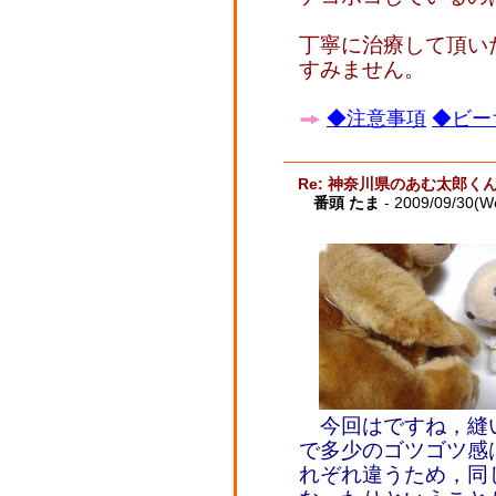
丁寧に治療して頂い
すみません。
◆注意事項
◆ビー
Re: 神奈川県のあむ太郎く
番頭 たま
- 2009/09/30(W
今回はですね，縫
で多少のゴツゴツ感
れぞれ違うため，同