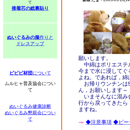
て
接着芯の総裏貼り
ぬいぐるみの服
作りと
ドレスアップ
願いします。
中綿はポリエステ
今まで水に浸してぐ
ビビビ材団
について
よね。であれば，綿
お帰りウンチンは50
ムルヒャ普及協会につい
ん，お願いします～
て
いまそんなに混み
行から戻ってきたら
ぬいぐるみ健康診断
ますね。
ぬいぐるみ懇親会につい
て
◆注意事項
◆ビー