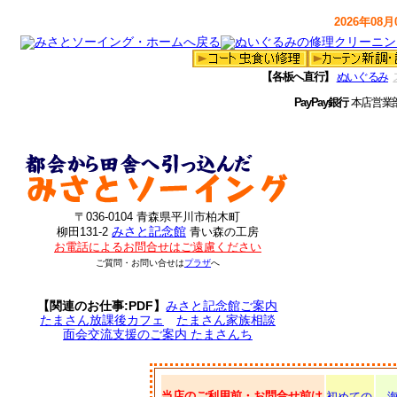
2026年08月0
【各板へ直行】
ぬいぐるみ
PayPay銀行
本店営業
〒036-0104 青森県平川市柏木町
みさと記念館
柳田131-2
青い森の工房
お電話によるお問合せはご遠慮ください
ご質問・お問い合せは
プラザ
へ
【関連のお仕事:PDF】
みさと記念館ご案内
たまさん放課後カフェ
たまさん家族相談
面会交流支援のご案内 たまさんち
当店のご利用前・お問合せ前は
初めての