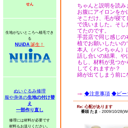
せん
ちゃんと説明を読み
お腹にアイロンをか
そこだけ、毛が寝て
で洗いました。そし
てたのです。
生地がないところへ植毛でき
手芸店で同じ感じの
る
植でお願いしたいの
NUiDA
誕生！
本人（パンちゃん）
話し合いの結果、や
もし、材料が見つか
してくれますか？
綿が出てしまう前に
ぬいぐるみ修理
◆注意事項
◆ビー
服や身体の
生地の付け替
え
Re: 心配があります
一部作り直し
番頭 たま
- 2009/10/28(W
修理には材料が必要です
材料もお送りください。