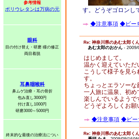
参考情報
ポリウレタンは万病の元
す。どうぞゴロンし
◆注意事項
◆ビーち
眼科
Re: 神奈川県のあむ太郎く
目の付け替え・研磨 瞳の修正
あむ太郎のおかん
- 2009/
両目着脱
はじめまして。
温かく迎えていただ
こうして様子を見ら
す。
耳鼻咽喉科
ちょっとエラソーな
鼻ムゲ治療・耳の骨折
一人旅に温泉、初め
包み直し3000円
楽しんでいるようで
付け直し1000円
どうぞよろしくお願
研磨3000～5000円
◆注意事項
◆ビー
Re: 神奈川県のあむ太郎く
終末的な最後の治療法につい
番頭 たま
- 2009/09/16(W