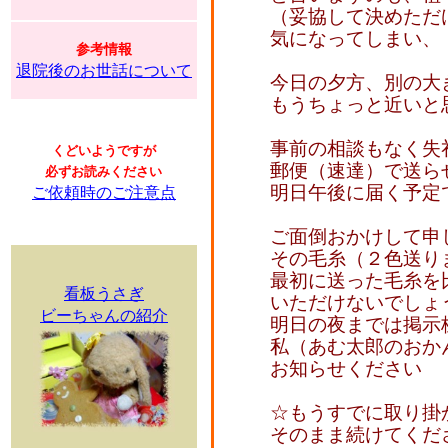
（妥協して決めただ
気になってしまい、
参考情報
退院後のお世話について
今日の夕方、別の大
もうちょっと近いと
事前の相談もなく失
くどいようですが
郵便（速達）で送ら
必ずお読みください
明日午後に届く予定
ご依頼時のご注意点
ご面倒おかけして申
その毛糸（２色送り
最初に送った毛糸を
看板うさぎ
いただけないでしょ
ビーちゃんの紹介
明日の夜までは掲示
私（あむ太郎のおか
お知らせください
☆もうすでに取り掛
そのまま続けてくだ