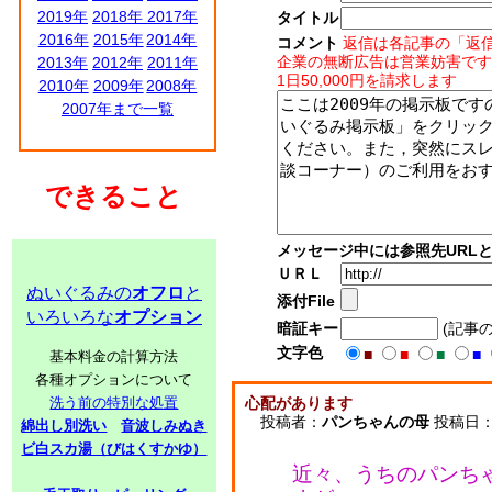
2019年
2018年
2017年
タイトル
2016年
2015年
2014年
コメント
返信は各記事の「返
企業の無断広告は営業妨害です
2013年
2012年
2011年
1日50,000円を請求します
2010年
2009年
2008年
2007年まで一覧
できること
メッセージ中には参照先URL
ＵＲＬ
ぬいぐるみの
オフロ
と
添付File
いろいろな
オプション
暗証キー
(記事
文字色
■
■
■
■
基本料金の計算方法
各種オプションについて
洗う前の特別な処置
心配があります
投稿者：
パンちゃんの母
投稿日：20
綿出し別洗い
音波しみぬき
ビ白スカ湯（びはくすかゆ）
近々、うちのパンち