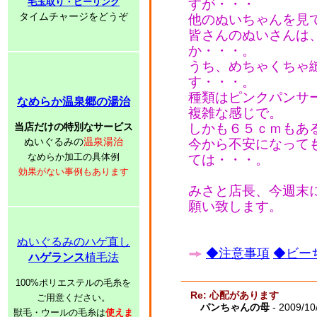
毛玉取り・ピーリング
すが・・・
タイムチャージをどうぞ
他のぬいちゃんを見
皆さんのぬいさんは
か・・・。
うち、めちゃくちゃ
す・・・。
種類はピンクパンサ
なめらか温泉郷の湯治
複雑な感じで。
当店だけの特別なサービス
しかも６５ｃｍもあ
ぬいぐるみの
温泉湯治
今から不安になって
なめらか加工の具体例
ては・・・。
効果がない事例もあります
みさと店長、今週末
願い致します。
ぬいぐるみのハゲ直し
◆注意事項
◆ビーち
ハゲランス
植毛法
100%ポリエステルの毛糸を
Re: 心配があります
ご用意ください。
パンちゃんの母
- 2009/10
獣毛・ウールの毛糸は
使えま