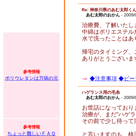
Re: 神奈川県のあむ太郎く
あむ太郎のおかん
- 2009/
治療費、了解いたし
中綿はポリエステル
水で洗ったことはあ
帰宅のタイミング、
ありがとうございま
参考情報
ポリウレタンは万病の元
◆注意事項
◆ビー
ハゲランス用の毛糸
あむ太郎のおかん
- 2009/
お世話になっており
治療が、まだ”ハゲ
その前で少し待って
参考情報
ちょっと難しいＦＡＱ
と言いますのも、植