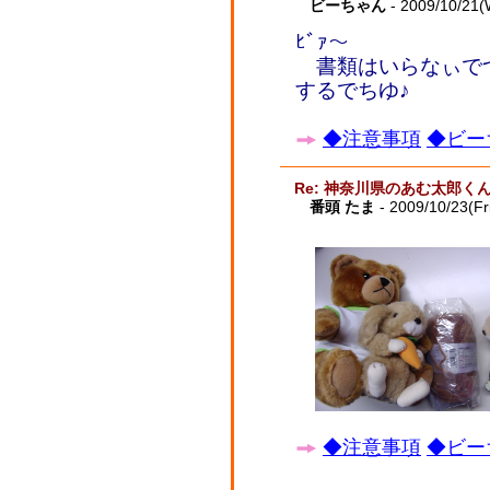
ビーちゃん
- 2009/10/21(
ﾋﾞｧ～
書類はいらなぃで
するでちゆ♪
◆注意事項
◆ビー
Re: 神奈川県のあむ太郎く
番頭 たま
- 2009/10/23(Fr
◆注意事項
◆ビー