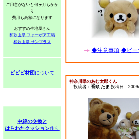
ご用意がないと何ヶ月もかか
り
費用も高額になります
おすすめ生地屋さん
和歌山県 ファーボア工場
和歌山県 サンプラス
◆注意事項
◆ビー
ビビビ材団
について
神奈川県のあむ太郎くん
投稿者：
番頭 たま
投稿日：2009/09
中綿の交換と
はらわたクッション
作り