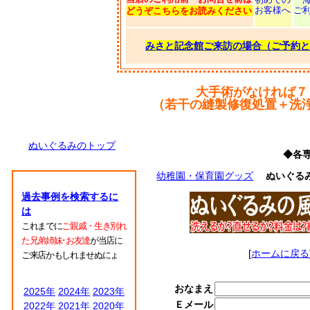
お客様へ
ご
どうぞこちらをお読みください
みさと記念館ご来訪の場合（ご予約と
大手術がなければ７
（若干の縫製修復処置＋洗
ぬいぐるみのトップ
◆各
幼稚園・保育園グッズ
ぬいぐる
過去事例を検索するに
は
これまでに
ご親戚・生き別れ
た兄弟姉妹･お友達
が当店に
[
ホームに戻る
ご来店かもしれませぬにょ
おなまえ
2025年
2024年
2023年
Ｅメール
2022年
2021年
2020年