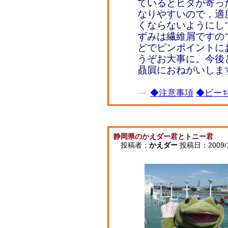
ているとヒダが寄っ
なりやすいので，適
くならないようにし
ずみは繊維屑ですの
どでピンポイントに
うぞお大事に。今後
贔屓におねがいしま
◆注意事項
◆ビーち
静岡県のかえダー君とトニー君
投稿者：
かえダー
投稿日：2009/10