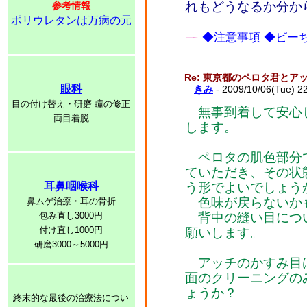
れもどうなるか分か
参考情報
ポリウレタンは万病の元
◆注意事項
◆ビーち
Re: 東京都のペロタ君とア
眼科
きみ
- 2009/10/06(Tue) 2
目の付け替え・研磨 瞳の修正
無事到着して安心
両目着脱
します。
ペロタの肌色部分
ていただき、その状
耳鼻咽喉科
う形でよいでしょう
色味が戻らないか
鼻ムゲ治療・耳の骨折
包み直し3000円
背中の縫い目につ
付け直し1000円
願いします。
研磨3000～5000円
アッチのかすみ目
面のクリーニングの
ょうか？
終末的な最後の治療法につい