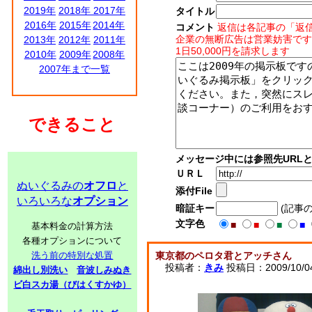
2019年
2018年
2017年
タイトル
2016年
2015年
2014年
コメント
返信は各記事の「返
企業の無断広告は営業妨害です
2013年
2012年
2011年
1日50,000円を請求します
2010年
2009年
2008年
2007年まで一覧
できること
メッセージ中には参照先URL
ＵＲＬ
ぬいぐるみの
オフロ
と
添付File
いろいろな
オプション
暗証キー
(記事
文字色
■
■
■
■
基本料金の計算方法
各種オプションについて
洗う前の特別な処置
東京都のペロタ君とアッチさん
投稿者：
きみ
投稿日：2009/10/04
綿出し別洗い
音波しみぬき
ビ白スカ湯（びはくすかゆ）