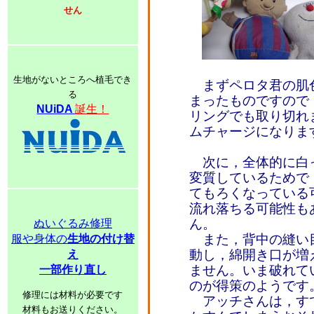
せん
生地がないところへ植毛でき
まずペロタ君の肌
る
まったものですので
NUiDA
誕生！
リングでも取り切れ
ムチャージになりま
次に，全体的に白
変質しているためで
てもろくなっている
流れ落ちる可能性も
ん。
ぬいぐるみ修理
また，背中の縫い
服や身体の
生地の付け替
動し，綿開き口が増
え
ません。いま破れて
一部作り直し
のが得策のようです
修理には材料が必要です
アッチさんは，す
材料もお送りください。