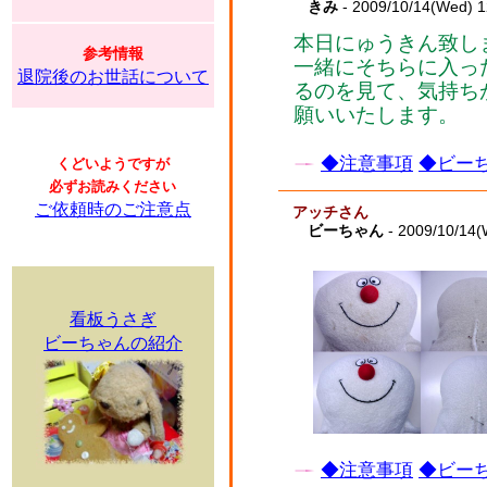
きみ
- 2009/10/14(Wed) 
本日にゅうきん致し
参考情報
一緒にそちらに入っ
退院後のお世話について
るのを見て、気持ち
願いいたします。
◆注意事項
◆ビーち
くどいようですが
必ずお読みください
ご依頼時のご注意点
アッチさん
ビーちゃん
- 2009/10/14(
看板うさぎ
ビーちゃんの紹介
◆注意事項
◆ビーち