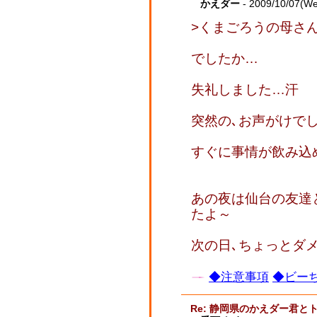
かえダー
- 2009/10/07(W
>くまごろうの母さ
でしたか…
失礼しました…汗
突然の､お声がけで
すぐに事情が飲み込
あの夜は仙台の友達
たよ～
次の日､ちょっとダ
◆注意事項
◆ビーち
Re: 静岡県のかえダー君と