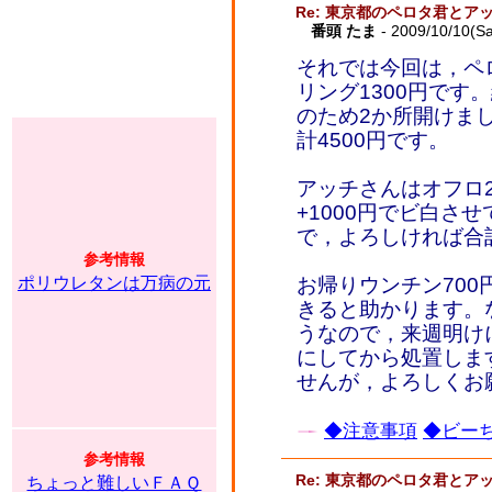
Re: 東京都のペロタ君とア
番頭 たま
- 2009/10/10(Sa
それでは今回は，ペロ
リング1300円です
のため2か所開けまし
計4500円です。
アッチさんはオフロ2
+1000円でビ白さ
で，よろしければ合計
参考情報
ポリウレタンは万病の元
お帰りウンチン700
きると助かります。
うなので，来週明け
にしてから処置しま
せんが，よろしくお
◆注意事項
◆ビーち
参考情報
Re: 東京都のペロタ君とア
ちょっと難しいＦＡＱ