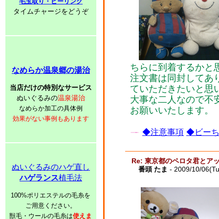
毛玉取り・ピーリング
タイムチャージをどうぞ
ちらに到着するかと
なめらか温泉郷の湯治
注文書は同封してあ
当店だけの特別なサービス
ていただきたいと思
ぬいぐるみの
温泉湯治
大事な二人なので不
なめらか加工の具体例
お願いいたします。
効果がない事例もあります
◆注意事項
◆ビーち
Re: 東京都のペロタ君とア
ぬいぐるみのハゲ直し
番頭 たま
- 2009/10/06(T
ハゲランス
植毛法
100%ポリエステルの毛糸を
ご用意ください。
獣毛・ウールの毛糸は
使えま