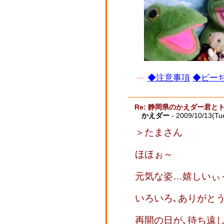
◆注意事項
◆ビーち
Re: 静岡県のかえダー君と
かえダー
- 2009/10/13(Tu
＞たまさん
ほほぉ～
元気な姿…嬉しいぃ
いろいろ､ありがと
再開の日が､待ち遠し