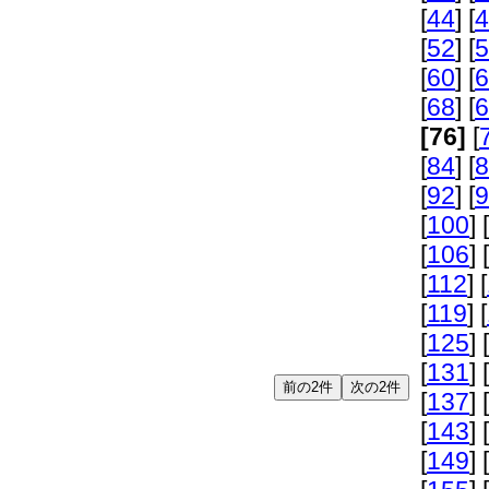
[
44
] [
4
[
52
] [
5
[
60
] [
6
[
68
] [
6
[76]
[
[
84
] [
8
[
92
] [
9
[
100
] [
[
106
] [
[
112
] [
[
119
] [
[
125
] [
[
131
] [
[
137
] [
[
143
] [
[
149
] [