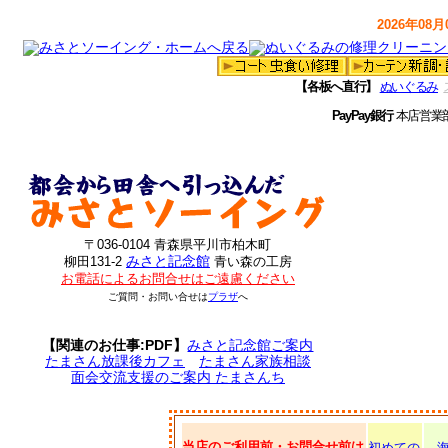
2026年08月0
【各板へ直行】
ぬいぐるみ
PayPay銀行
本店営業
〒036-0104 青森県平川市柏木町
みさと記念館
柳田131-2
青い森の工房
お電話によるお問合せはご遠慮ください
ご質問・お問い合せは
プラザ
へ
【関連のお仕事:PDF】
みさと記念館ご案内
たまさん放課後カフェ
たまさん家族相談
面会交流支援のご案内 たまさんち
当店のご利用前・お問合せ前は
初めての