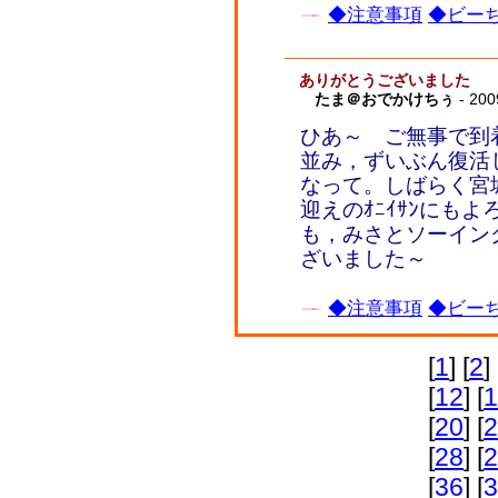
◆注意事項
◆ビーち
ありがとうございました
たま＠おでかけちぅ
- 200
ひあ～ ご無事で到
並み，ずいぶん復活
なって。しばらく宮
迎えのｵﾆｲｻﾝにも
も，みさとソーイン
ざいました～
◆注意事項
◆ビーち
[
1
] [
2
] 
[
12
] [
1
[
20
] [
2
[
28
] [
2
[
36
] [
3