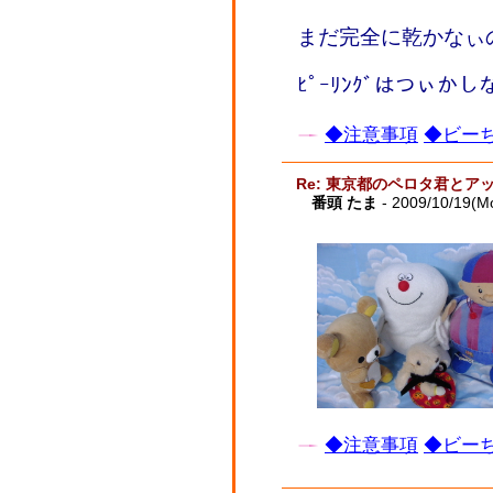
まだ完全に乾かなぃ
ﾋﾟｰﾘﾝｸﾞはつぃ
◆注意事項
◆ビーち
Re: 東京都のペロタ君とア
番頭 たま
- 2009/10/19(M
◆注意事項
◆ビーち