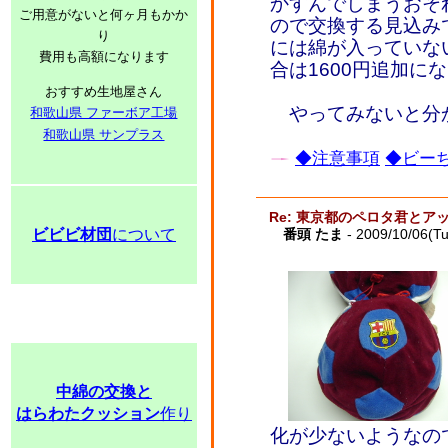
かすんでしまうおそ
ご用意がないと何ヶ月もかか
ので交換する見込み
り
には綿が入っていな
費用も高額になります
合は1600円追加に
おすすめ生地屋さん
やってみないと分
和歌山県 ファーボア工場
和歌山県 サンプラス
◆注意事項
◆ビーち
Re: 東京都のペロタ君とア
ビビビ材団
について
番頭 たま
- 2009/10/06(T
中綿の交換と
はらわたクッション
作り
化が少ないようなの