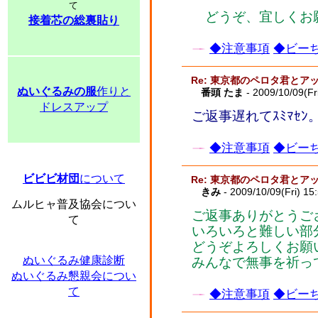
て
どうぞ、宜しくお
接着芯の総裏貼り
◆注意事項
◆ビーち
Re: 東京都のペロタ君とア
ぬいぐるみの服
作りと
番頭 たま
- 2009/10/09(Fr
ドレスアップ
ご返事遅れてｽﾐﾏ
◆注意事項
◆ビーち
ビビビ材団
について
Re: 東京都のペロタ君とア
きみ
- 2009/10/09(Fri) 15
ムルヒャ普及協会につい
ご返事ありがとうご
て
いろいろと難しい部
どうぞよろしくお願
ぬいぐるみ健康診断
みんなで無事を祈っ
ぬいぐるみ懇親会につい
て
◆注意事項
◆ビーち