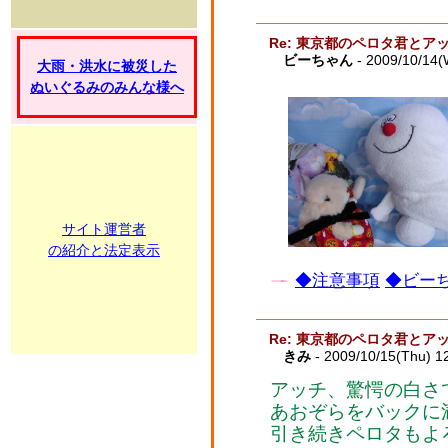
Re: 東京都のペロタ君とア
ビーちゃん
- 2009/10/14(
大雨・洪水に被災した
ぬいぐるみのみんな様へ
サイト運営者
の紹介と法定表示
◆注意事項
◆ビーち
Re: 東京都のペロタ君とア
きみ
- 2009/10/15(Thu) 1
アッチ、驚愕の白さ
あおぞらをバックに
引き続きペロタもよ