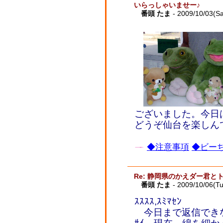
いらっしゃいませー♪
番頭 たま
- 2009/10/03(Sa
ございました。今日
どうぞ仙台を楽しん
◆注意事項
◆ビーち
Re: 静岡県のかえダー君と
番頭 たま
- 2009/10/06(T
ｽｽｽｽ,ｽﾐﾏｾﾝ
今日まで返信できな