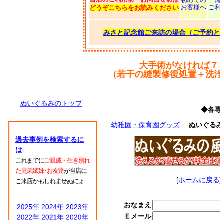
お客様へ
ご
どうぞこちらをお読みください
みさと記念館ご来訪の場合（ご予約と
大手術がなければ７
（若干の縫製修復処置＋洗
ぬいぐるみのトップ
◆各
幼稚園・保育園グッズ
ぬいぐる
過去事例を検索するに
は
これまでに
ご親戚・生き別れ
た兄弟姉妹･お友達
が当店に
[
ホームに戻る
ご来店かもしれませぬにょ
おなまえ
2025年
2024年
2023年
Ｅメール
2022年
2021年
2020年