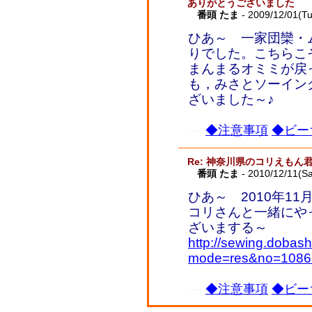
ありがとうございました
番頭 たま
- 2009/12/01(T
ひあ～ 一家団欒・
りでした。こちらこ
まんまるオミミが戻
も，みさとソーイン
ざいました～♪
◆注意事項
◆ビー
Re: 神奈川県のコリえもん
番頭 たま
- 2010/12/11(Sa
ひあ～ 2010年1
コリさんと一緒にや
ざいまする～
http://sewing.dobash
mode=res&no=1086
◆注意事項
◆ビー