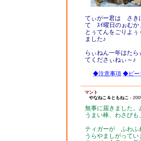
てぃがー君は さき
て ｽｲ曜日のぉむ
とぅてんをごりよぅ
ました♪
らぃねん一年はたら
てくださぃねぃ～♪
◆注意事項
◆ビー
マント
やなねこ＆ともねこ
- 200
無事に届きました。
うまい棒、わさびも
ティガーが ふわふ
うらやましがってい