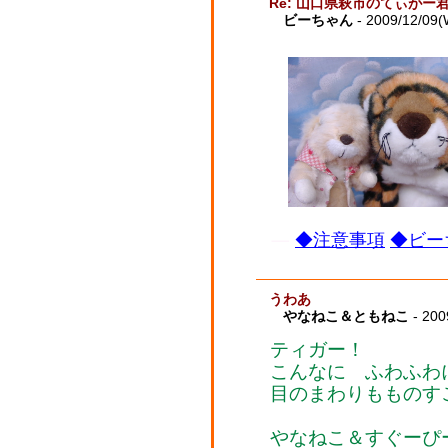
Re: 山口県萩市のてぃがー
ビーちゃん
- 2009/12/09(
◆注意事項
◆ビー
うわあ
やなねこ＆ともねこ
- 200
ティガー！
こんなに ふわふわ
目のまわりもものす
やなねこ＆すぐーぴ