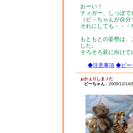
おーい！
ティガー、しっぽで
（ビ－ちゃんが自分
それにしても・・・
もともとの姿勢は、
した。
そろそろ萩に向けて
◆注意事項
◆ビー
ぉかぇりしまＪた
ビーちゃん
- 2009/12/14(