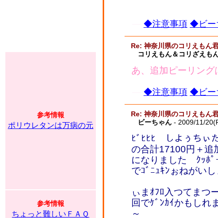
◆注意事項
◆ビー
Re: 神奈川県のコリえもん
コリえもん＆コリざえもん
あ、追加ピーリング
◆注意事項
◆ビー
Re: 神奈川県のコリえもん
参考情報
ビーちゃん
- 2009/11/20(F
ポリウレタンは万病の元
ﾋﾞﾋﾋﾋ しよぅちぃ
の合計17100円＋追
になりました ｸｯﾎﾟ
でｺﾞﾆｭｷﾝぉねがいしま
ぃまｵﾌﾛ入つてまつー
回でｹﾞﾝｶｲかもし
参考情報
～
ちょっと難しいＦＡＱ