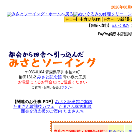
2026年08月0
【各板へ直行】
ぬいぐるみ
PayPay銀行
本店営業
〒036-0104 青森県平川市柏木町
みさと記念館
柳田131-2
青い森の工房
お電話によるお問合せはご遠慮ください
ご質問・お問い合せは
プラザ
へ
【関連のお仕事:PDF】
みさと記念館ご案内
たまさん放課後カフェ
たまさん家族相談
面会交流支援のご案内 たまさんち
当店のご利用前・お問合せ前は
初めての