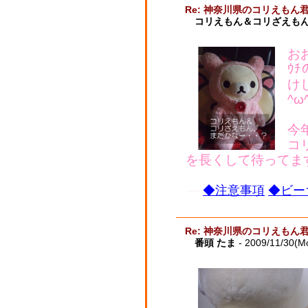
Re: 神奈川県のコリえもん
コリえもん＆コリざえもん
お
ｳ
け
^ω
今
コ
を長くして待ってま
◆注意事項
◆ビー
Re: 神奈川県のコリえもん
番頭 たま
- 2009/11/30(M