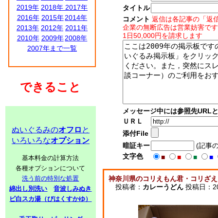
2019年
2018年
2017年
タイトル
2016年
2015年
2014年
コメント
返信は各記事の「返
企業の無断広告は営業妨害です
2013年
2012年
2011年
1日50,000円を請求します
2010年
2009年
2008年
2007年まで一覧
できること
メッセージ中には参照先URL
ＵＲＬ
ぬいぐるみの
オフロ
と
添付File
いろいろな
オプション
暗証キー
(記事
文字色
■
■
■
■
基本料金の計算方法
各種オプションについて
洗う前の特別な処置
神奈川県のコリえもん君・コリざえ
投稿者：
カレーうどん
投稿日：2009
綿出し別洗い
音波しみぬき
ビ白スカ湯（びはくすかゆ）