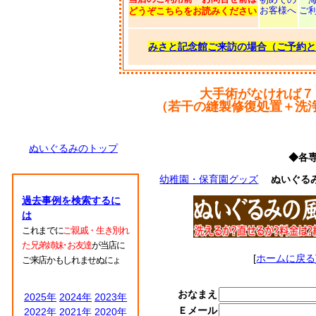
お客様へ
ご
どうぞこちらをお読みください
みさと記念館ご来訪の場合（ご予約と
大手術がなければ７
（若干の縫製修復処置＋洗
ぬいぐるみのトップ
◆各
幼稚園・保育園グッズ
ぬいぐる
過去事例を検索するに
は
これまでに
ご親戚・生き別れ
た兄弟姉妹･お友達
が当店に
[
ホームに戻る
ご来店かもしれませぬにょ
おなまえ
2025年
2024年
2023年
Ｅメール
2022年
2021年
2020年