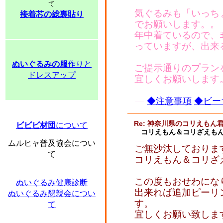
て
気ぐるみも「いっち
接着芯の総裏貼り
でお願いします。。
年中着ているので、
っていますが、出来
ぬいぐるみの服
作りと
ご提示通りのプランを希
ドレスアップ
宜しくお願いします
◆注意事項
◆ビー
Re: 神奈川県のコリえもん
ビビビ材団
について
コリえもん＆コリざえもん
ムルヒャ普及協会につい
ご無沙汰しておりま
て
コリえもん＆コリざ
この度もおせわにな
ぬいぐるみ健康診断
出来れば追加ピーリ
ぬいぐるみ懇親会につい
す。
て
宜しくお願い致しま