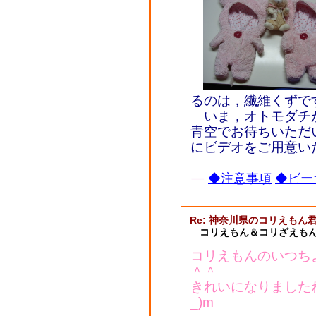
るのは，繊維くずで
いま，オトモダチ
青空でお待ちいただ
にビデオをご用意い
◆注意事項
◆ビー
Re: 神奈川県のコリえもん
コリえもん＆コリざえもん
コリえもんのいつち
＾＾
きれいになりましたね
_)m