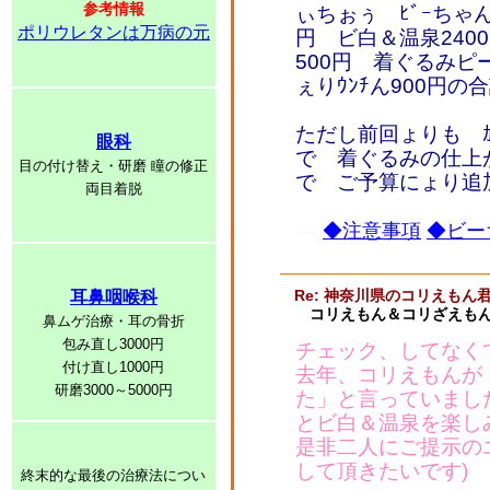
参考情報
ぃちぉぅ ﾋﾞｰちゃん
ポリウレタンは万病の元
円 ビ白＆温泉240
500円 着ぐるみピ
ぇりｳﾝﾁん900円
ただし前回ょりも ｶ
眼科
で 着ぐるみの仕上
目の付け替え・研磨 瞳の修正
で ご予算にょり追加ﾋ
両目着脱
◆注意事項
◆ビー
Re: 神奈川県のコリえもん
耳鼻咽喉科
コリえもん＆コリざえもん
鼻ムゲ治療・耳の骨折
包み直し3000円
チェック、してなくて
付け直し1000円
去年、コリえもんが
研磨3000～5000円
た」と言っていまし
とビ白＆温泉を楽し
是非二人にご提示の
して頂きたいです)
終末的な最後の治療法につい