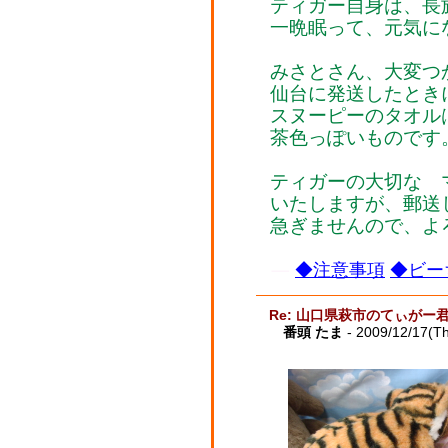
ティガー自身は、長
一晩眠って、元気に
みさとさん、大変つ
仙台に発送したとき
スヌーピーのタオル
茶色っぽいものです
ティガーの大切な 
いたしますが、郵送
急ぎませんので、よ
◆注意事項
◆ビー
Re: 山口県萩市のてぃがー
番頭 たま
- 2009/12/17(T