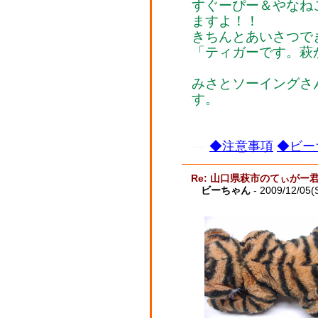
すぐーぴー＆やなね
ますよ！！
きちんとあいさつで
「ティガーです。萩
みさとソーイングさ
す。
◆注意事項
◆ビー
Re: 山口県萩市のてぃがー
ビーちゃん
- 2009/12/05(