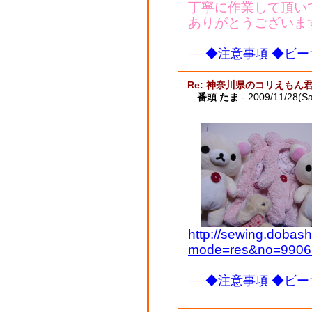
丁寧に作業して頂い
ありがとうございま
◆注意事項
◆ビー
Re: 神奈川県のコリえもん
番頭 たま
- 2009/11/28(Sa
http://sewing.dobash
mode=res&no=9906
◆注意事項
◆ビー