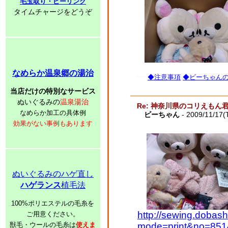
毛玉取り・ピーリング
タイムチャージをどうぞ
なめらか温泉郷の湯治
◆注意事項
◆ビーちゃんの子
当店だけの特別なサービス
ぬいぐるみの
温泉湯治
Re: 神奈川県のコリえもん
なめらか加工の具体例
ビーちゃん
- 2009/11/17(
効果がない事例もあります
ぬいぐるみのハゲ直し
ハゲランス
植毛法
100%ポリエステルの毛糸を
http://sewing.dobash
ご用意ください。
獣毛・ウールの毛糸は
使えま
mode=print&no=851