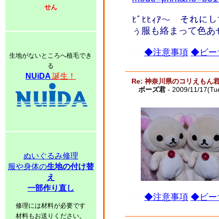
せん
ﾋﾞﾋﾋｨｱ～ それ
ぅ服も絡まって色あ
◆注意事項
◆ビー
生地がないところへ植毛でき
る
NUiDA
誕生！
Re: 神奈川県のコリえもん
ボーズ君
- 2009/11/17(Tu
ぬいぐるみ修理
服や身体の
生地の付け替
え
一部作り直し
◆注意事項
◆ビー
修理には材料が必要です
材料もお送りください。