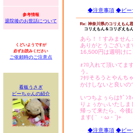
◆注意事項
◆ビー
参考情報
退院後のお世話について
Re: 神奈川県のコリえもん
コリえもん＆コリざえもん
あら！！すみません
ありがとうございます
くどいようですが
必ずお読みください
16,500円は週明け
ご依頼時のご注意点
ｫﾌﾛ入れて頂いてま
う。
ﾌﾀﾘそろうとやん
かけしないと良いので
看板うさぎ
ビーちゃんの紹介
いつちよぅらはｹﾞﾝｶ
りょぅかぃいたしま
帰って来たら、今後
ます(｀・ω・´)+
◆注意事項
◆ビー