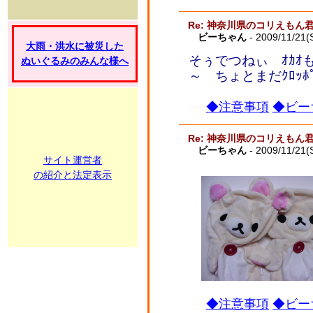
Re: 神奈川県のコリえもん
ビーちゃん
- 2009/11/21(
大雨・洪水に被災した
そぅでつねぃ ｵｶｵ
ぬいぐるみのみんな様へ
～ ちょとまだｸﾛｯ
◆注意事項
◆ビー
Re: 神奈川県のコリえもん
ビーちゃん
- 2009/11/21(
サイト運営者
の紹介と法定表示
◆注意事項
◆ビー