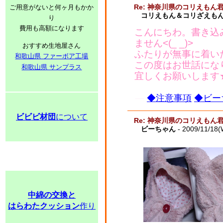
Re: 神奈川県のコリえもん
ご用意がないと何ヶ月もかか
コリえもん＆コリざえもん
り
費用も高額になります
こんにちわ。書き込
ません<(_ _)>
おすすめ生地屋さん
ふたりが無事に着い
和歌山県 ファーボア工場
この度はお世話にな
和歌山県 サンプラス
宜しくお願いします★(
◆注意事項
◆ビー
ビビビ材団
について
Re: 神奈川県のコリえもん
ビーちゃん
- 2009/11/18(
中綿の交換と
はらわたクッション
作り