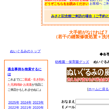
お客様へ
ご
どうぞこちらをお読みください
みさと記念館ご来訪の場合（ご予約と
大手術がなければ７
（若干の縫製修復処置＋洗
ぬいぐるみのトップ
◆各
幼稚園・保育園グッズ
ぬいぐる
過去事例を検索するに
は
これまでに
ご親戚・生き別れ
た兄弟姉妹･お友達
が当店に
[
ホームに戻る
ご来店かもしれませぬにょ
おなまえ
2025年
2024年
2023年
Ｅメール
2022年
2021年
2020年