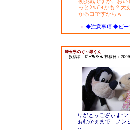
初挑戦ですが、おい
っとｼｮﾊﾟｲかも？
かるコですからｗ
◆注意事項
◆ビー
埼玉県のぐ～尋くん
投稿者：
ﾋﾞｰちゃん
投稿日：2009/1
りがとぅござぃまつつつ
ぉむかぇまで ノンビ
～