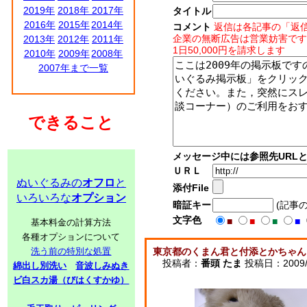
2019年
2018年
2017年
タイトル
2016年
2015年
2014年
コメント
返信は各記事の「返
企業の無断広告は営業妨害です
2013年
2012年
2011年
1日50,000円を請求します
2010年
2009年
2008年
2007年まで一覧
できること
メッセージ中には参照先URL
ＵＲＬ
ぬいぐるみの
オフロ
と
添付File
いろいろな
オプション
暗証キー
(記事
文字色
■
■
■
■
基本料金の計算方法
各種オプションについて
洗う前の特別な処置
東京都のくまん君と付添とかちゃん
投稿者：
番頭 たま
投稿日：2009/11
綿出し別洗い
音波しみぬき
ビ白スカ湯（びはくすかゆ）