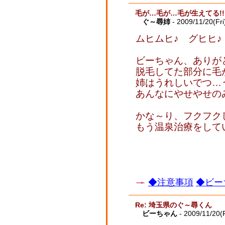
毛が…毛が…毛が生えてる!!
ぐ～尋姉
- 2009/11/20(Fri
ムヒムヒ♪ グヒヒ♪
ビーちゃん、ありがと
脱毛してた部分に毛が
姉はうれしいでつ…
あんなにやせやせのみ
かな～り、フクフク
もう温泉治療をして
◆注意事項
◆ビー
Re: 埼玉県のぐ～尋くん
ビーちゃん
- 2009/11/20(F