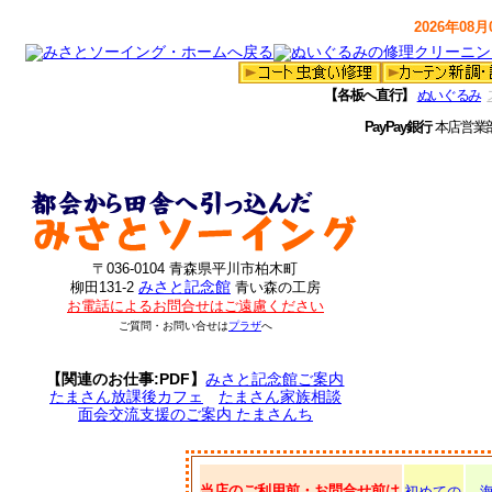
2026年08月0
【各板へ直行】
ぬいぐるみ
PayPay銀行
本店営業
〒036-0104 青森県平川市柏木町
みさと記念館
柳田131-2
青い森の工房
お電話によるお問合せはご遠慮ください
ご質問・お問い合せは
プラザ
へ
【関連のお仕事:PDF】
みさと記念館ご案内
たまさん放課後カフェ
たまさん家族相談
面会交流支援のご案内 たまさんち
当店のご利用前・お問合せ前は
初めての