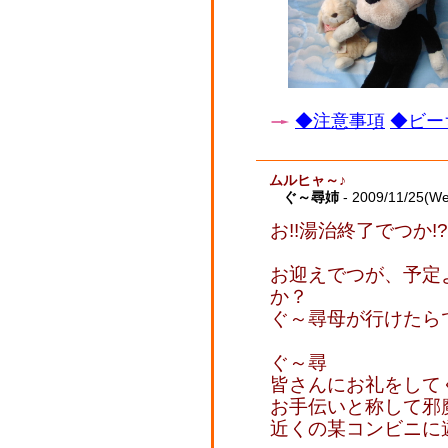
◆注意事項
◆ビー
ムルヒャ～♪
ぐ～尋姉
- 2009/11/25(W
お!!湯治終了でつか!?
お迎えでつが、予定
か？
ぐ～尋母が行けたら
ぐ～尋
皆さんにお礼をして
お手伝いと称して邪
近くの某コンビニに