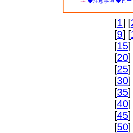
◆注意事項
◆ビー
[
1
] [
[
9
] [
[
15
]
[
20
]
[
25
]
[
30
]
[
35
]
[
40
]
[
45
]
[
50
]