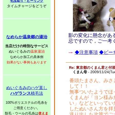
毛玉取り・ピーリング
タイムチャージをどうぞ
影の変化に懸念があ
なめらか温泉郷の湯治
忌ですので，ご一考
当店だけの特別なサービス
ぬいぐるみの
温泉湯治
◆注意事項
◆ビーち
なめらか加工の具体例
効果がない事例もあります
Re: 東京都のくまん君と付
くまん母
- 2009/11/24(Tu
番頭たまさん、みさ
して！！
ぬいぐるみのハゲ直し
無事ついたようでほ
ハゲランス
植毛法
くまんが「ヨン様み
い」などといってい
100%ポリエステルの毛糸を
ご用意ください。
したぬいさん方を拝
獣毛・ウールの毛糸は
使えま
送り出した次第でご