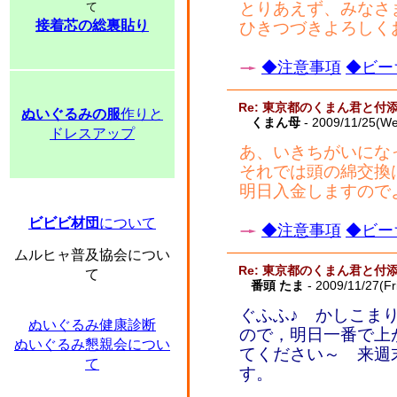
とりあえず、みなさ
て
接着芯の総裏貼り
ひきつづきよろしくお
◆注意事項
◆ビー
Re: 東京都のくまん君と付
ぬいぐるみの服
作りと
くまん母
- 2009/11/25(W
ドレスアップ
あ、いきちがいになっ
それでは頭の綿交換
明日入金しますので
ビビビ材団
について
◆注意事項
◆ビー
ムルヒャ普及協会につい
Re: 東京都のくまん君と付
て
番頭 たま
- 2009/11/27(Fr
ぐふふ♪ かしこまり
ぬいぐるみ健康診断
ので，明日一番で上
ぬいぐるみ懇親会につい
てください～ 来週
て
す。