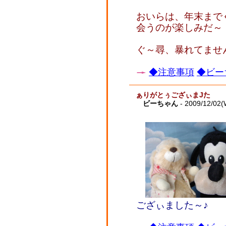
おいらは、年末まで
会うのが楽しみだ～
ぐ～尋、暴れてませ
◆注意事項
◆ビー
ぁりがとぅござぃまJた
ビーちゃん
- 2009/12/02(
ござぃました～♪