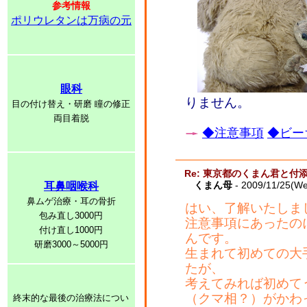
参考情報
ポリウレタンは万病の元
眼科
りません。
目の付け替え・研磨 瞳の修正
両目着脱
◆注意事項
◆ビー
Re: 東京都のくまん君と付
くまん母
- 2009/11/25(W
耳鼻咽喉科
鼻ムゲ治療・耳の骨折
はい、了解いたしま
包み直し3000円
注意事項にあったの
付け直し1000円
んです。
研磨3000～5000円
生まれて初めての大
たが、
考えてみれば初めて
（クマ相？）がかわ
終末的な最後の治療法につい