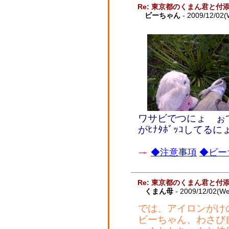
Re: 東京都のくまん君と付
ビーちゃん
- 2009/12/02(
ワサビでつにょ ぉ
がﾋﾅﾀﾎﾞｯｺしてるに
◆注意事項
◆ビー
Re: 東京都のくまん君と付
くまん母
- 2009/12/02(W
では、アイロンがけ
ビーちゃん、わさび