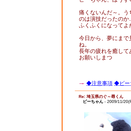
痛くないんだ～。う
のは演技だったのか
ふくふくになってよ
今日から、夢にまで
ね。
長年の疲れを癒して
お願いしまつ
◆注意事項
◆ビー
Re: 埼玉県のぐ～尋くん
ビーちゃん
- 2009/11/20(F