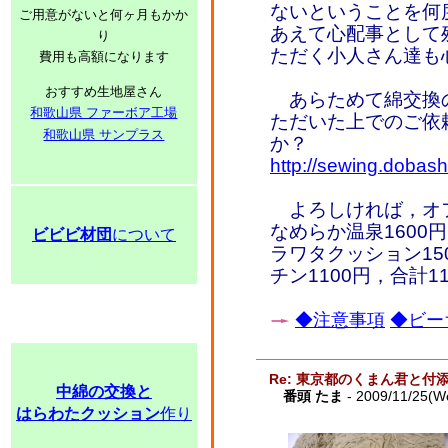
ないということを何
ご用意がないと何ヶ月もかか
あえて心配事として
り
ただく小人さん達も
費用も高額になります
おすすめ生地屋さん
あらためて綿交換
和歌山県 ファーボア工場
ただいた上でのご依
和歌山県 サンプラス
か？
http://sewing.dobash
よろしければ，オフロ
なめらか温泉1600
ビビビ材団
について
ラワタクッション15
チン1100円，合計
◆注意事項
◆ビー
Re: 東京都のくまん君と付
中綿の交換と
番頭 たま
- 2009/11/25(W
はらわたクッション
作り