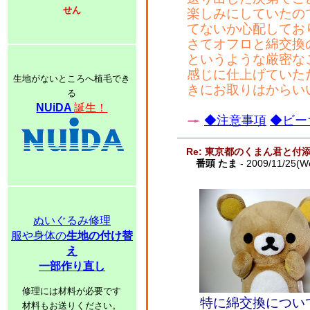
せん
楽しみにしていたの
てないか心配しておりま
さてオフロと綿交換
というような厳密な
感じに仕上げていた
生地がないところへ植毛でき
きにお取りはからい
る
NUiDA
誕生！
◆注意事項
◆ビー
Re: 東京都のくまん君と付
番頭 たま
- 2009/11/25(W
ぬいぐるみ修理
服や身体の
生地の付け替
え
一部作り直し
修理には材料が必要です
特に綿交換につい
材料もお送りください。