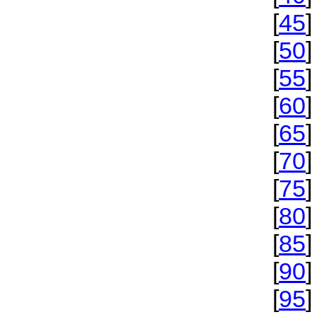
[
45
]
[
50
]
[
55
]
[
60
]
[
65
]
[
70
]
[
75
]
[
80
]
[
85
]
[
90
]
[
95
]