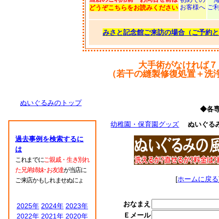
お客様へ
ご
どうぞこちらをお読みください
みさと記念館ご来訪の場合（ご予約と
大手術がなければ７
（若干の縫製修復処置＋洗
ぬいぐるみのトップ
◆各
幼稚園・保育園グッズ
ぬいぐる
過去事例を検索するに
は
これまでに
ご親戚・生き別れ
た兄弟姉妹･お友達
が当店に
[
ホームに戻る
ご来店かもしれませぬにょ
おなまえ
2025年
2024年
2023年
Ｅメール
2022年
2021年
2020年