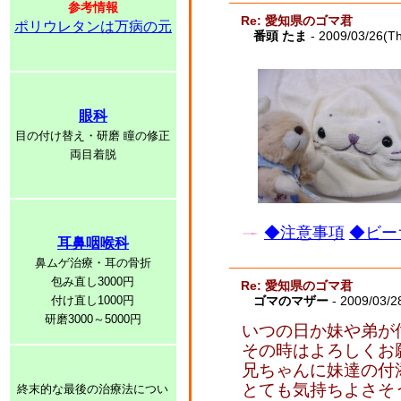
参考情報
Re: 愛知県のゴマ君
ポリウレタンは万病の元
番頭 たま
- 2009/03/26(T
眼科
目の付け替え・研磨 瞳の修正
両目着脱
◆注意事項
◆ビー
耳鼻咽喉科
鼻ムゲ治療・耳の骨折
包み直し3000円
Re: 愛知県のゴマ君
付け直し1000円
ゴマのマザー
- 2009/03/2
研磨3000～5000円
いつの日か妹や弟が
その時はよろしくお
兄ちゃんに妹達の付
とても気持ちよさそ
終末的な最後の治療法につい