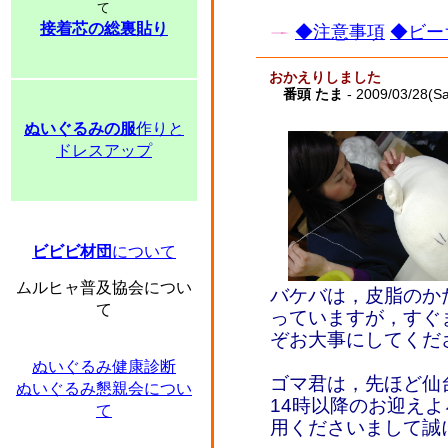
て
接着芯の総裏貼り
◆注意事項
◆ビー
おかえりしました
番頭 たま
- 2009/03/28(Sa
ぬいぐるみの服
作りと
ドレスアップ
ビビビ材団
について
ムルヒャ普及協会につい
バケバは，皮脂のか
て
っていますが，すぐ
ぞお大事にしてくだ
ぬいぐるみ健康診断
ゴマ君は，先ほど仙
ぬいぐるみ懇親会につい
14時以降のお迎え
て
用くださいまして誠