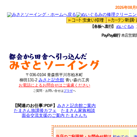
2026年08月0
【各板へ直行】
ぬいぐるみ
PayPay銀行
本店営業
〒036-0104 青森県平川市柏木町
みさと記念館
柳田131-2
青い森の工房
お電話によるお問合せはご遠慮ください
ご質問・お問い合せは
プラザ
へ
【関連のお仕事:PDF】
みさと記念館ご案内
たまさん放課後カフェ
たまさん家族相談
面会交流支援のご案内 たまさんち
当店のご利用前・お問合せ前は
初めての