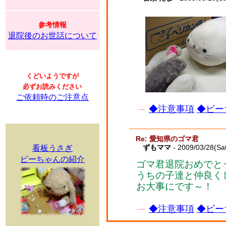
参考情報
退院後のお世話について
くどいようですが
必ずお読みください
ご依頼時のご注意点
◆注意事項
◆ビー
Re: 愛知県のゴマ君
ずもママ
- 2009/03/28(Sa
看板うさぎ
ビーちゃんの紹介
ゴマ君退院おめでと
うちの子達と仲良く
お大事にです～！
◆注意事項
◆ビー