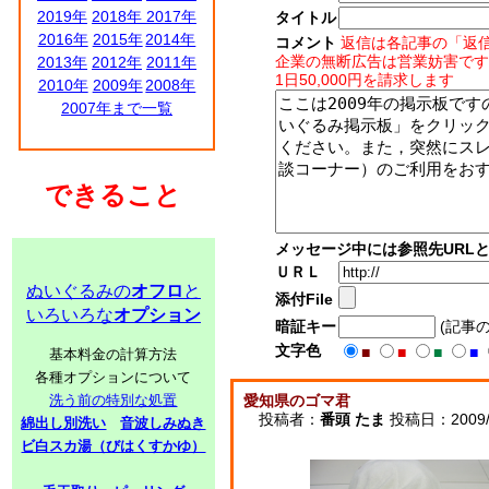
2019年
2018年
2017年
タイトル
2016年
2015年
2014年
コメント
返信は各記事の「返
企業の無断広告は営業妨害です
2013年
2012年
2011年
1日50,000円を請求します
2010年
2009年
2008年
2007年まで一覧
できること
メッセージ中には参照先URL
ＵＲＬ
ぬいぐるみの
オフロ
と
添付File
いろいろな
オプション
暗証キー
(記事
文字色
■
■
■
■
基本料金の計算方法
各種オプションについて
洗う前の特別な処置
愛知県のゴマ君
投稿者：
番頭 たま
投稿日：2009/03
綿出し別洗い
音波しみぬき
ビ白スカ湯（びはくすかゆ）