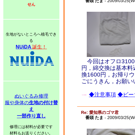
番頭 たま
- 2009/03/25(W
せん
生地がないところへ植毛でき
る
NUiDA
誕生！
今回はオフロ3100
円，綿交換は基本料込
換1600円，お帰りウ
ごにうきん，お願い
◆注意事項
◆ビー
ぬいぐるみ修理
服や身体の
生地の付け替
え
Re: 愛知県のゴマ君
一部作り直し
番頭 たま
- 2009/03/25(W
修理には材料が必要です
材料もお送りください。