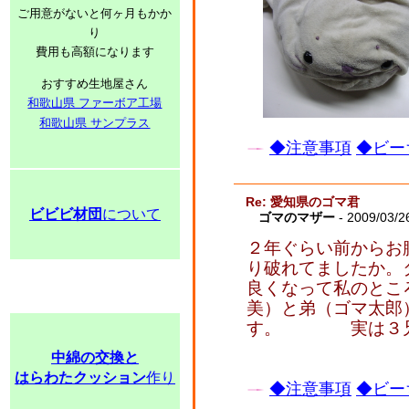
ご用意がないと何ヶ月もかか
り
費用も高額になります
おすすめ生地屋さん
和歌山県 ファーボア工場
和歌山県 サンプラス
◆注意事項
◆ビー
Re: 愛知県のゴマ君
ビビビ材団
について
ゴマのマザー
- 2009/03/2
２年ぐらい前からお
り破れてましたか。
良くなって私のとこ
美）と弟（ゴマ太郎
す。 実は３兄
中綿の交換と
はらわたクッション
作り
◆注意事項
◆ビー