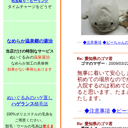
毛玉取り・ピーリング
タイムチャージをどうぞ
なめらか温泉郷の湯治
◆注意事項
◆ビーちゃんの子
当店だけの特別なサービス
ぬいぐるみの
温泉湯治
Re: 愛知県のゴマ君
なめらか加工の具体例
ゴマのマザー
- 2009/03/2
効果がない事例もあります
無事に着いて安心し
初めての場所なので
入院するのは初めて
ると思います、たま
ぬいぐるみのハゲ直し
たします。
ハゲランス
植毛法
◆注意事項
◆ビー
100%ポリエステルの毛糸を
ご用意ください。
Re: 愛知県のゴマ君
獣毛・ウールの毛糸は
使えま