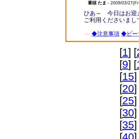
番頭 たま
- 2009/03/27(Fr
ひあ～ 今日はお迎
ご利用くださいまし
◆注意事項
◆ビー
[
1
] [
[
9
] [
[
15
]
[
20
]
[
25
]
[
30
]
[
35
]
[
40
]