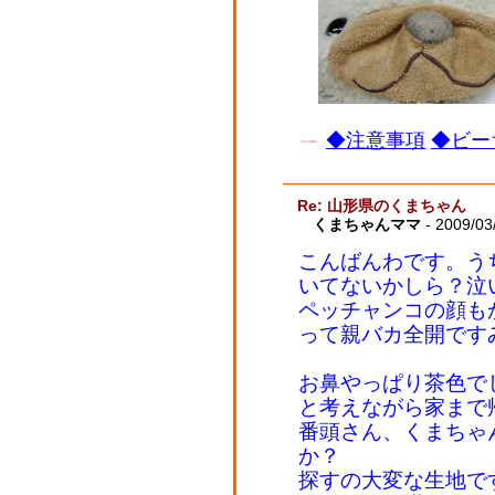
◆注意事項
◆ビー
Re: 山形県のくまちゃん
くまちゃんママ
- 2009/03
こんばんわです。う
いてないかしら？泣
ペッチャンコの顔も
って親バカ全開です
お鼻やっぱり茶色で
と考えながら家まで
番頭さん、くまちゃ
か？
探すの大変な生地で