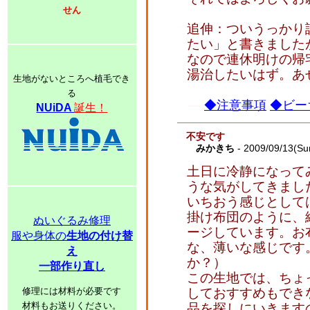
せん
追伸：ついうっかり
たい」と書きました
なので連休明けの帰
湯治したいはず。あ
生地がないところへ植毛でき
る
◆注意事項
◆ビー
NUiDA
誕生！
不安です
みかきち
- 2009/09/13(Su
土日に冷静になって
うな気がしてきまし
いちおう感じとして
掛け布団のように、
ぬいぐるみ修理
ージしています。お
服や身体の
生地の付け替
な、薄いな感じです
え
か？）
一部作り直し
この生地では、ちょ
修理には材料が必要です
しておすすめもでき
材料もお送りください。
品を探しにいきます