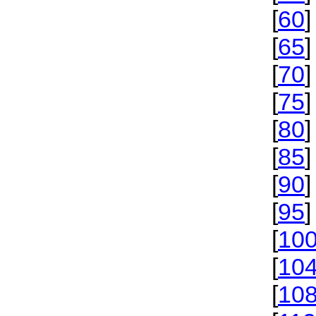
[
60
]
[
65
]
[
70
]
[
75
]
[
80
]
[
85
]
[
90
]
[
95
]
[
10
[
10
[
10