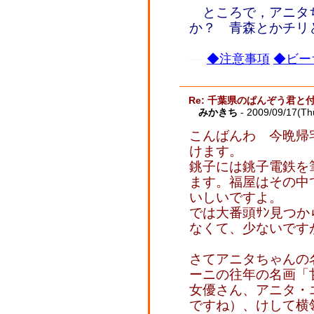
ところで，アニタ
か？ 青森とかチリ
◆注意事項
◆ビー
Re: 千葉県のぱんぞう君と
みかきち
- 2009/09/17(Th
こんばんわ 今晩帰
けます。
銚子には銚子電鉄を
ます。福屋はその中
いしいですよ。
では大番頭ｻﾝ見つ
なくて、少ないです
さてアニタちゃんの
ーニの往年の名画「
女優さん、アニタ・
ですね）、けして横