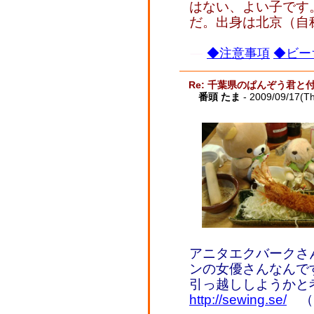
はない、よい子です
だ。出身は北京（自
◆注意事項
◆ビー
Re: 千葉県のぱんぞう君と
番頭 たま
- 2009/09/17(T
アニタエクバークさ
ンの女優さんなんで
引っ越ししようかと
http://sewing.se/
（