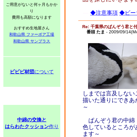
ご用意がないと何ヶ月もかか
り
◆注意事項
◆ビー
費用も高額になります
Re: 千葉県のぱんぞう君と
おすすめ生地屋さん
番頭 たま
- 2009/09/14(M
和歌山県 ファーボア工場
和歌山県 サンプラス
ビビビ材団
について
しまでは言及しない
描いた通りにできあ
～
中綿の交換と
ぱんぞう君の中綿
はらわたクッション
作り
色しているところが
ます～