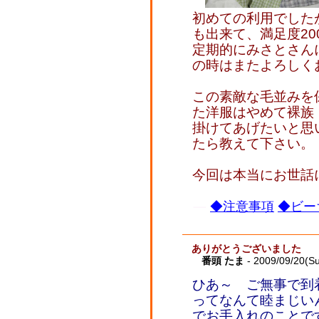
初めての利用でした
も出来て、満足度2
定期的にみさとさん
の時はまたよろしく
この素敵な毛並みを
た洋服はやめて裸族
掛けてあげたいと思
たら教えて下さい。
今回は本当にお世話
◆注意事項
◆ビー
ありがとうございました
番頭 たま
- 2009/09/20(S
ひあ～ ご無事で到
ってなんて睦まじい
でお手入れのことで