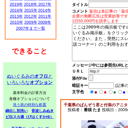
2019年
2018年
2017年
タイトル
2016年
2015年
2014年
コメント
返信は各記事の「返
企業の無断広告は営業妨害です
2013年
2012年
2011年
1日50,000円を請求します
2010年
2009年
2008年
2007年まで一覧
できること
メッセージ中には参照先URL
ＵＲＬ
ぬいぐるみの
オフロ
と
添付File
いろいろな
オプション
暗証キー
(記事
文字色
■
■
■
■
基本料金の計算方法
各種オプションについて
洗う前の特別な処置
千葉県のぱんぞう君と付添のアニタ
投稿者：
番頭 たま
投稿日：2009/09
綿出し別洗い
音波しみぬき
ビ白スカ湯（びはくすかゆ）