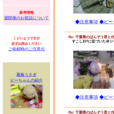
参考情報
退院後のお世話について
◆注意事項
◆ビー
Re: 千葉県のぱんぞう君と
くどいようですが
すこしｵﾄﾅに近づいた＠
必ずお読みください
ご依頼時のご注意点
看板うさぎ
ビーちゃんの紹介
◆注意事項
◆ビー
Re: 千葉県のぱんぞう君と