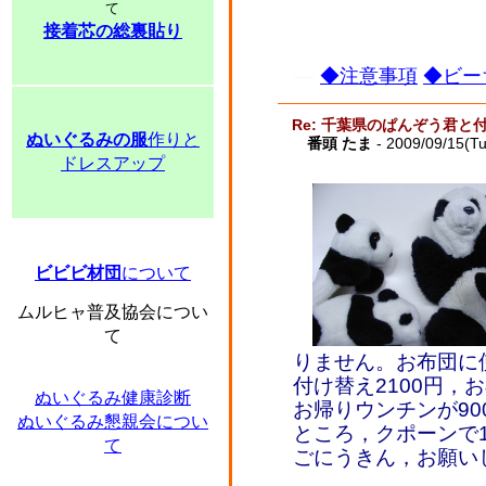
て
接着芯の総裏貼り
◆注意事項
◆ビー
Re: 千葉県のぱんぞう君と
ぬいぐるみの服
作りと
番頭 たま
- 2009/09/15(T
ドレスアップ
ビビビ材団
について
ムルヒャ普及協会につい
て
りません。お布団に
付け替え2100円，
ぬいぐるみ健康診断
お帰りウンチンが90
ぬいぐるみ懇親会につい
ところ，クポーンで1
て
ごにうきん，お願い