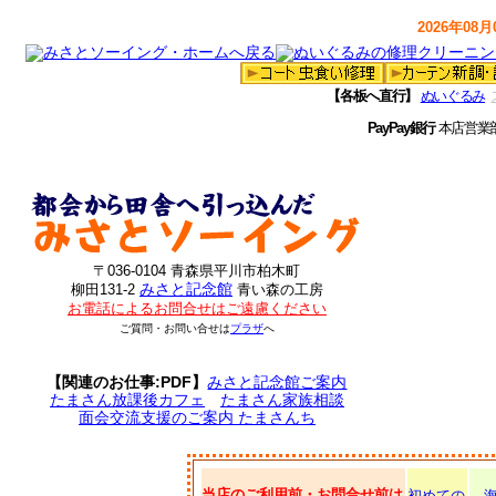
2026年08月0
【各板へ直行】
ぬいぐるみ
PayPay銀行
本店営業
〒036-0104 青森県平川市柏木町
みさと記念館
柳田131-2
青い森の工房
お電話によるお問合せはご遠慮ください
ご質問・お問い合せは
プラザ
へ
【関連のお仕事:PDF】
みさと記念館ご案内
たまさん放課後カフェ
たまさん家族相談
面会交流支援のご案内 たまさんち
当店のご利用前・お問合せ前は
初めての