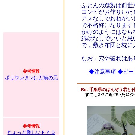
ふとんの縫製は前世が布
コンビがお作りいた
アスなしでおねがい
で不格好になります
かけのようにはなら
綿はなしでいいと思
で，敷き布団と枕に
なお，穴や破れはあ
参考情報
◆注意事項
◆ビー
ポリウレタンは万病の元
Re: 千葉県のぱんぞう君と
すこしｵﾄﾅに近づいた＠
参考情報
ちょっと難しいＦＡＱ