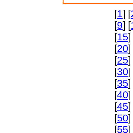
[
1
] [
[
9
] [
[
15
]
[
20
]
[
25
]
[
30
]
[
35
]
[
40
]
[
45
]
[
50
]
[
55
]