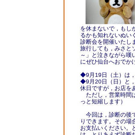
を休まないで，もし
るかも知れないぬい
診断会を開催いたし
旅行しても，みさと
～」と泣きながら嘆
にぜひ仙台へおでか
◆9月19日（土）は
◆9月20日（日）と
休日ですが，お店を
ただし，営業時間は
っと短縮します）
今回は，診断の後で
りできます。その場
お支払いください。
け，とりあえず診断