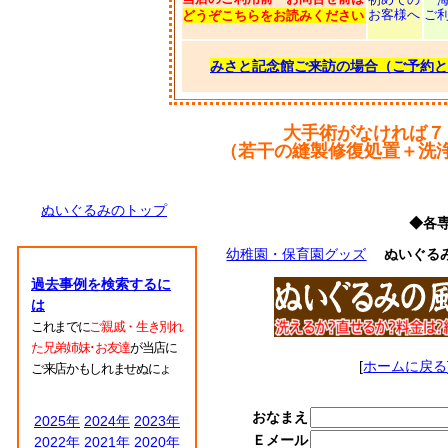
お客様へ
ご
どうぞこちらをお読みください
みさと記念館ご来訪の場合（ご予約と
大手術がなければ７
（若干の縫製修復処置＋洗
ぬいぐるみのトップ
◆各
幼稚園・保育園グッズ
ぬいぐる
過去事例を検索するに
は
これまでに
ご親戚・生き別れ
た兄弟姉妹･お友達
が当店に
[
ホームに戻る
ご来店かもしれませぬにょ
おなまえ
2025年
2024年
2023年
Ｅメール
2022年
2021年
2020年