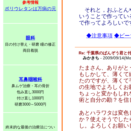
参考情報
ポリウレタンは万病の元
それと，おふとん
いうことで作ってい
で作ってよろしいで
◆注意事項
◆ビー
眼科
目の付け替え・研磨 瞳の修正
両目着脱
Re: 千葉県のぱんぞう君と
みかきち
- 2009/09/14(Mo
たまさん、ありがと
もしかして、薄くて
耳鼻咽喉科
たのですが、薄くて
鼻ムゲ治療・耳の骨折
の生地でよろしくお
包み直し3000円
ちょっと変かもしれ
付け直し1000円
術と自分の勘？を信
研磨3000～5000円
あとハラワタは変色
か？使えそうでした
し。よろしくお願い
終末的な最後の治療法につい