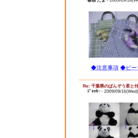
番頭 たま
- 2009/09/16(W
◆注意事項
◆ビー
Re: 千葉県のぱんぞう君と
ｼﾞｬｯｷｰ
- 2009/09/16(Wed