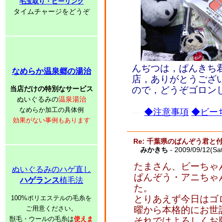
毛玉取り・ピーリング
タイムチャージをどうぞ
んぢつは，ぱんきち
なめらか温泉郷の湯治
店，ありがとうござ
当店だけの特別なサービス
ので，どうぞゴロン
ぬいぐるみの
温泉湯治
なめらか加工の具体例
◆注意事項
◆ビーち
効果がない事例もあります
Re: 千葉県のぱんぞう君と
みかきち
- 2009/09/12(Sa
たまさん、ビーちゃ
ぬいぐるみのハゲ直し
ぱんぞう・アニちゃ
ハゲランス
植毛法
た。
とりあえず今日はゴ
100%ポリエステルの毛糸を
ご用意ください。
曜から本格的にお世
獣毛・ウールの毛糸は
使えま
それではよろしくお