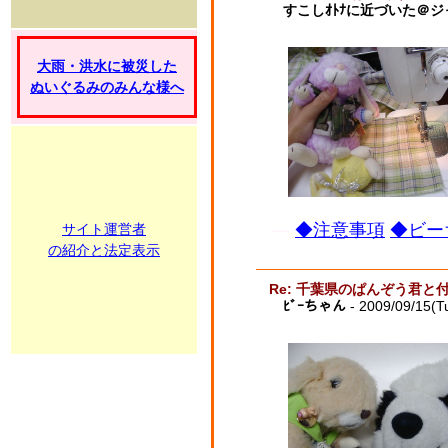
すこしｵﾄﾅに近づいた＠
大雨・洪水に被災した
ぬいぐるみのみんな様へ
◆注意事項
◆ビー
サイト運営者
の紹介と法定表示
Re: 千葉県のぱんぞう君と
ﾋﾞｰちゃん
- 2009/09/15(T