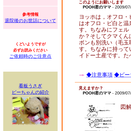
このようにお願いします
POOH君のママ
- 2009/07
参考情報
ヨッホは，オフロ・
退院後のお世話について
はオフロ・ビ白と温
す。ちなみにフェル
か？そしてクマくん
ボンも別洗い（毛玉
くどいようですが
す。ちなみに持って
必ずお読みください
イドー土産です。た
ご依頼時のご注意点
◆注意事項
◆ビー
看板うさぎ
見えますか？
ビーちゃんの紹介
POOH君のママ
- 2009/07
図