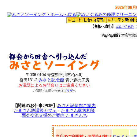
2026年08月0
【各板へ直行】
ぬいぐるみ
PayPay銀行
本店営業
〒036-0104 青森県平川市柏木町
みさと記念館
柳田131-2
青い森の工房
お電話によるお問合せはご遠慮ください
ご質問・お問い合せは
プラザ
へ
【関連のお仕事:PDF】
みさと記念館ご案内
たまさん放課後カフェ
たまさん家族相談
面会交流支援のご案内 たまさんち
当店のご利用前・お問合せ前は
初めての