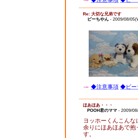
◆注意事項
◆ビー
Re: 大切な兄弟です
ビーちやん
- 2009/08/05(
◆注意事項
◆ビー
ほあほあ・・・
POOH君のママ
- 2009/08
ヨッホーくんこんな
余りにほあほあで抱
す。