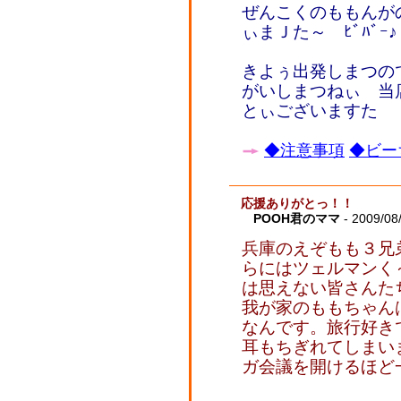
ぜんこくのももんが
ぃまＪた～ ﾋﾞﾊﾞｰ♪
きよぅ出発しまつの
がいしまつねぃ 当
とぃございますた
◆注意事項
◆ビー
応援ありがとっ！！
POOH君のママ
- 2009/08/
兵庫のえぞもも３兄
らにはツェルマンく
は思えない皆さんた
我が家のももちゃん
なんです。旅行好き
耳もちぎれてしまい
ガ会議を開けるほど