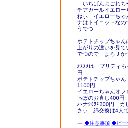
いちばんよごれち
チアガールイエロー
ねぃ イエローちゃ
ナはトイニットなので
うでつ
ポテトチップちゃん
上がりの違いを見てい
でつので よろＪか
ｵｽｽﾒは プリティち
円
ポテトチップちゃん 
1100円
イエローちゃんオフロ2
っぽのお直し400円
ハナｼﾐﾇｷ200円
さぃ 綿交換は4人で3
◆注意事項
◆ビー