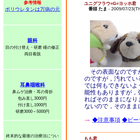
参考情報
ユニグフラウ=G=ヨッホ君
番頭 たま
- 2009/07/23(T
ポリウレタンは万病の元
眼科
目の付け替え・研磨 瞳の修正
両目着脱
その表面なのです
のですが，汚れてい
耳鼻咽喉科
では何もできないよ
能性もありますが，
鼻ムゲ治療・耳の骨折
包み直し3000円
ればそのままになり
付け直し1000円
ないので，そのまま
研磨3000～5000円
◆注意事項
◆ビー
終末的な最後の治療法につい
もも君