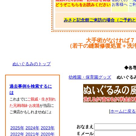
お客様へ
ご
どうぞこちらをお読みください
みさと記念館ご来訪の場合（ご予約と
大手術がなければ７
（若干の縫製修復処置＋洗
ぬいぐるみのトップ
◆各
幼稚園・保育園グッズ
ぬいぐる
過去事例を検索するに
は
これまでに
ご親戚・生き別れ
た兄弟姉妹･お友達
が当店に
[
ホームに戻る
ご来店かもしれませぬにょ
おなまえ
2025年
2024年
2023年
Ｅメール
2022年
2021年
2020年