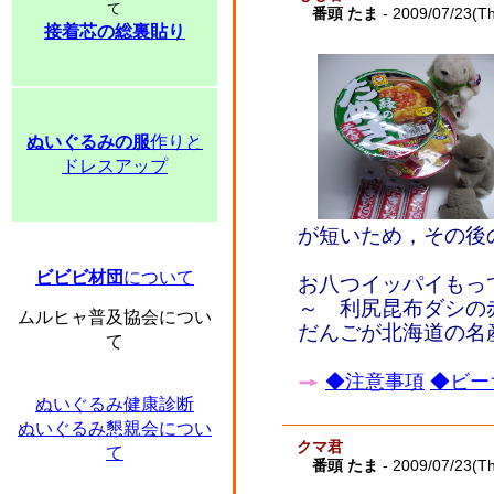
て
番頭 たま
- 2009/07/23(T
接着芯の総裏貼り
ぬいぐるみの服
作りと
ドレスアップ
が短いため，その後
ビビビ材団
について
お八つイッパイもって
～ 利尻昆布ダシの
ムルヒャ普及協会につい
だんごが北海道の名
て
◆注意事項
◆ビー
ぬいぐるみ健康診断
ぬいぐるみ懇親会につい
クマ君
て
番頭 たま
- 2009/07/23(T