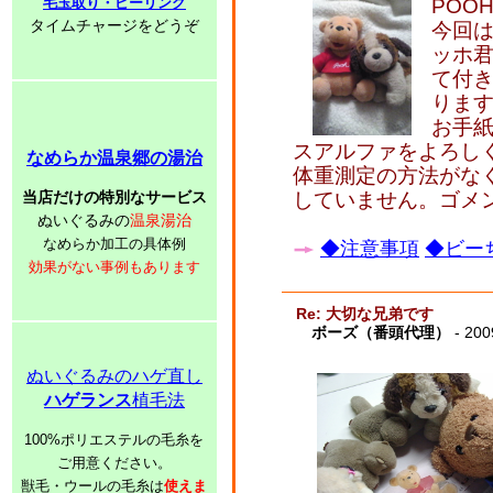
毛玉取り・ピーリング
POO
タイムチャージをどうぞ
今回は
ッホ
て付
りま
お手
スアルファをよろし
なめらか温泉郷の湯治
体重測定の方法がな
当店だけの特別なサービス
していません。ゴメ
ぬいぐるみの
温泉湯治
なめらか加工の具体例
◆注意事項
◆ビーち
効果がない事例もあります
Re: 大切な兄弟です
ボーズ（番頭代理）
- 200
ぬいぐるみのハゲ直し
ハゲランス
植毛法
100%ポリエステルの毛糸を
ご用意ください。
獣毛・ウールの毛糸は
使えま