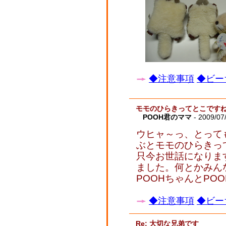
◆注意事項
◆ビー
モモのひらきってとこです
POOH君のママ
- 2009/07
ウヒャ～っ、とって
ぶとモモのひらきっ
只今お世話になりま
ました。何とかみん
POOHちゃんとPO
◆注意事項
◆ビー
Re: 大切な兄弟です