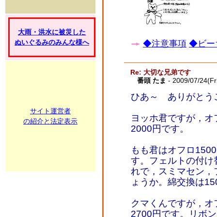
大雨・洪水に被災した
ぬいぐるみのみんな様へ
◆注意事項
◆ビー
Re: 大切な兄弟です
番頭 たま
- 2009/07/24(Fr
ひあ～ ありがとう
サイト運営者
ヨッホ君ですが，オフ
の紹介と法定表示
2000円です。
もも君はオフロ150
す。フェルトの付け替
れで，スミマセン，
ょうか。綿交換は15
クマくんですが，オフ
2700円です。リボ