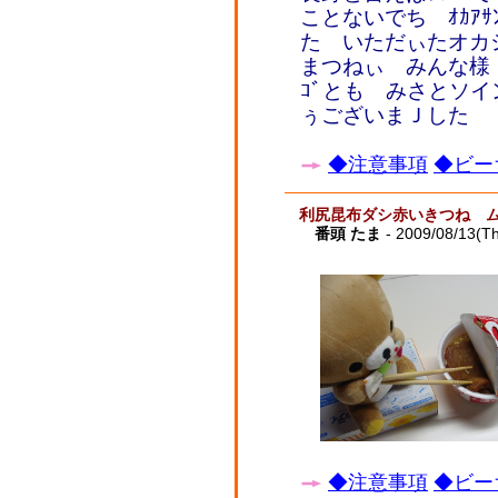
ことないでち ｵｶｱ
た いただぃたオカ
まつねぃ みんな様
ｺﾞとも みさとソ
ぅございまＪした
◆注意事項
◆ビー
利尻昆布ダシ赤いきつね 
番頭 たま
- 2009/08/13(T
◆注意事項
◆ビー