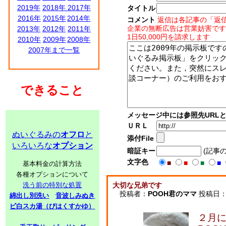
2019年
2018年
2017年
タイトル
2016年
2015年
2014年
コメント
返信は各記事の「返
企業の無断広告は営業妨害です
2013年
2012年
2011年
1日50,000円を請求します
2010年
2009年
2008年
2007年まで一覧
できること
メッセージ中には参照先URL
ＵＲＬ
ぬいぐるみの
オフロ
と
添付File
いろいろな
オプション
暗証キー
(記事
文字色
■
■
■
■
基本料金の計算方法
各種オプションについて
洗う前の特別な処置
大切な兄弟です
投稿者：
POOH君のママ
投稿日：200
綿出し別洗い
音波しみぬき
ビ白スカ湯（びはくすかゆ）
２月