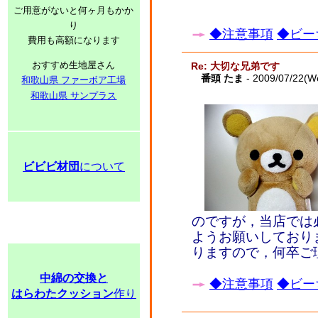
ご用意がないと何ヶ月もかか
り
◆注意事項
◆ビー
費用も高額になります
おすすめ生地屋さん
Re: 大切な兄弟です
番頭 たま
- 2009/07/22(W
和歌山県 ファーボア工場
和歌山県 サンプラス
ビビビ材団
について
のですが，当店では
ようお願いしており
りますので，何卒ご
中綿の交換と
◆注意事項
◆ビー
はらわたクッション
作り