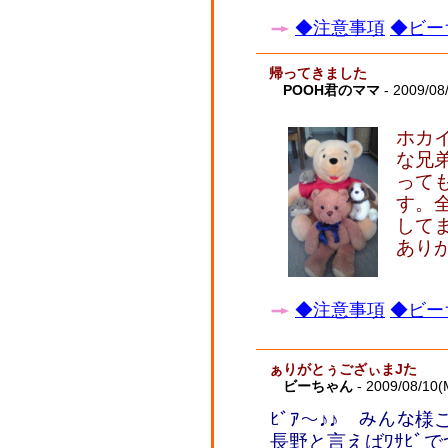
◆注意事項
◆ビー
帰ってきました
POOH君のママ
- 2009/08
ホカ
な兄
って
す。
して
あり
◆注意事項
◆ビー
ぁりがとぅござぃまJた
ビーちゃん
- 2009/08/10(
ﾋﾞｱ～♪♪ みんな
長野と言えばﾜｻﾋﾞ