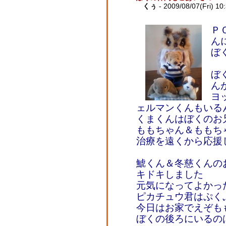
くぅ
- 2009/08/07(Fri) 10
Ｐ
ん
ぼ
ぼ
ん
ヨ
ェルマンくんもいる
くまくんはぼくのお
ももちゃん＆ももち
治療を遠くから応援
鯱くん＆冬慈くんの
キドキしました
元気になってよかっ
ピカチュウ君はぷく
今日はお家でえぞも
ぼくの後ろにいるの