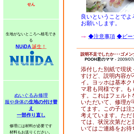
せん
良いということでよ
お願いします。
生地がないところへ植毛でき
◆注意事項
◆ビー
る
NUiDA
誕生！
説明不足でしたか･･･ゴメン
POOH君のママ
- 2009/07
添付した別紙で現状
すけど、説明内容が
イ。ヨッホは基本ク
マ君も同様です。も
す。これはフェルト
ぬいぐるみ修理
いただいて、修理が
服や身体の
生地の付け替
てます。この子は注
え
考えています。ただ
一部作り直し
ては、状況次第だと
修理には材料が必要です
いてはご連絡をお待
材料もお送りください。