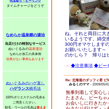
毛玉取り・ピーリング
タイムチャージをどうぞ
ね。それと両目に大
なめらか温泉郷の湯治
いるようです。綿交換
当店だけの特別なサービス
300円オマケします
ぬいぐるみの
温泉湯治
お願いいたします～
なめらか加工の具体例
のかしら？ 帰りは
効果がない事例もあります
◆注意事項
◆ビーち
Re: 北海道のダッフィ君 ビ
ぬいぐるみのハゲ直し
みるくのママ
- 2009/05/0
ハゲランス
植毛法
無事到着して安心し
たまさん、ビーちゃ
100%ポリエステルの毛糸を
ご用意ください。
お会いしに行きたか
獣毛・ウールの毛糸は
使えま
かさなり行けず・・