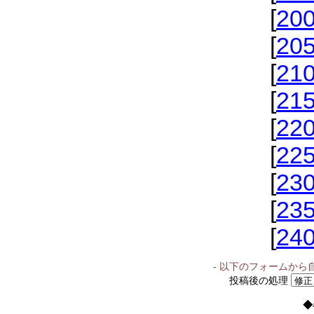
[
20
[
20
[
21
[
21
[
22
[
22
[
23
[
23
[
24
- 以下のフォームから
投稿後の処理
◆