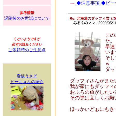
◆注意事項
◆ビー
参考情報
退院後のお世話について
Re: 北海道のダッフィ君 ビ
みるくのママ
- 2009/05/1
この
くどいようですが
た。
必ずお読みください
早速
ご依頼時のご注意点
いま
そし
ｗ
ダッ
看板うさぎ
ダッフィさんがまた
ビーちゃんの紹介
我が家にもダッフィ
おふろの旅がしたい
その際は宜しくお願
ほっかいどぉにもき