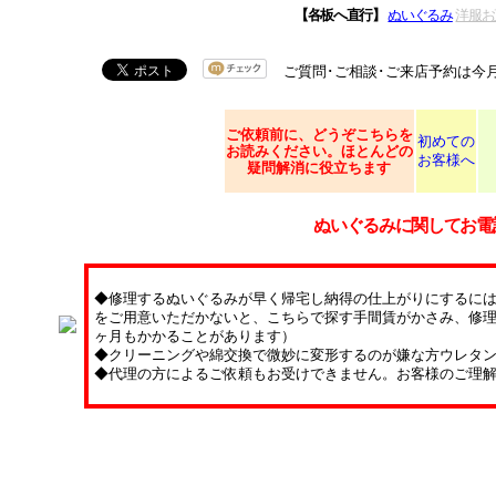
【各板へ直行】
ぬいぐるみ
洋服お
ご質問･ご相談･ご来店予約は今
ご依頼
前に、どうぞこちらを
初めての
お読みください。ほとんどの
お客様へ
疑問解消に役立ちます
ぬいぐるみに関してお電
◆修理するぬいぐるみが早く帰宅し納得の仕上がりにするに
をご用意いただかないと、こちらで探す手間賃がかさみ、修理
ヶ月もかかることがあります）
◆クリーニングや綿交換で微妙に変形するのが嫌な方ウレタ
◆代理の方によるご依頼もお受けできません。お客様のご理