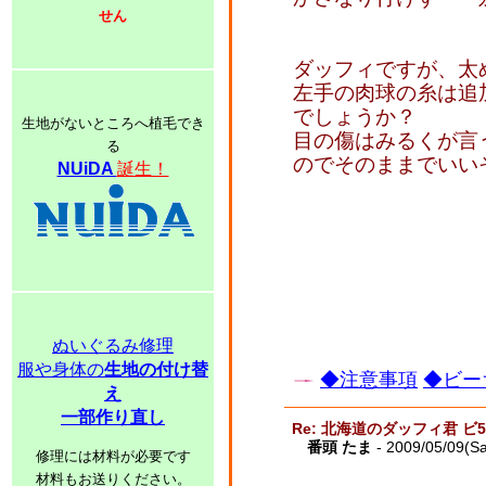
せん
ダッフィですが、太
左手の肉球の糸は追
でしょうか？
生地がないところへ植毛でき
目の傷はみるくが言
る
のでそのままでいい
NUiDA
誕生！
ぬいぐるみ修理
服や身体の
生地の付け替
◆注意事項
◆ビー
え
一部作り直し
Re: 北海道のダッフィ君 ビ
番頭 たま
- 2009/05/09(Sa
修理には材料が必要です
材料もお送りください。