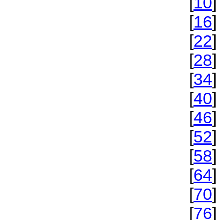
[
10
]
[
16
]
[
22
]
[
28
]
[
34
]
[
40
]
[
46
]
[
52
]
[
58
]
[
64
]
[
70
]
[
76
]