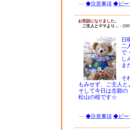
◆注意事項
◆ビー
お世話になりました。
ご主人とママより…
- 200
日
二
で
し
ま
そ
もみせず、ご主人と
そして今日は念願の
松山の桜です☆
◆注意事項
◆ビー