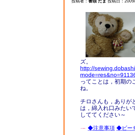
投稿者：
番頭 たま
投稿日：2009/03
ズ。
http://sewing.dobash
mode=res&no=9113
ってことは，初期の
ね。
チロさんも，ありが
は，綿入れ口みたい
しててください～
◆注意事項
◆ビーち