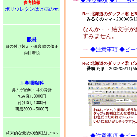
◆注意事項
◆ビーちゃん
参考情報
ポリウレタンは万病の元
Re: 北海道のダッフィ君 ビ
みるくのママ
- 2009/05/1
なんか・・絵文字が
すみません。
眼科
目の付け替え・研磨 瞳の修正
◆注意事項
◆ビー
両目着脱
Re: 北海道のダッフィ君 ビ
番頭 たま
- 2009/05/11(M
耳鼻咽喉科
鼻ムゲ治療・耳の骨折
包み直し3000円
付け直し1000円
研磨3000～5000円
終末的な最後の治療法につい
◆注意事項
◆ビー