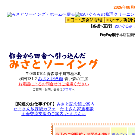
2026年08月0
【各板へ直行】
ぬいぐるみ
PayPay銀行
本店営業
〒036-0104 青森県平川市柏木町
みさと記念館
柳田131-2
青い森の工房
お電話によるお問合せはご遠慮ください
ご質問・お問い合せは
プラザ
へ
【関連のお仕事:PDF】
みさと記念館ご案内
たまさん放課後カフェ
たまさん家族相談
面会交流支援のご案内 たまさんち
当店のご利用前・お問合せ前は
初めての