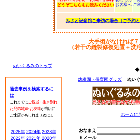
お客様へ
ご
どうぞこちらをお読みください
みさと記念館ご来訪の場合（ご予約と
大手術がなければ７
（若干の縫製修復処置＋洗
ぬいぐるみのトップ
◆
幼稚園・保育園グッズ
ぬい
過去事例を検索するに
は
これまでに
ご親戚・生き別れ
た兄弟姉妹･お友達
が当店に
[
ホームに
ご来店かもしれませぬにょ
おなまえ
2025年
2024年
2023年
Ｅメール
2022年
2021年
2020年