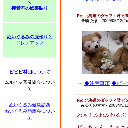
て
接着芯の総裏貼り
Re: 北海道のダッフィ君 ビ
番頭 たま
- 2009/05/12(T
ぬいぐるみの服
作りと
ドレスアップ
ビビビ材団
について
ムルヒャ普及協会につい
◆注意事項
◆ビー
て
Re: 北海道のダッフィ君 ビ
ぬいぐるみ健康診断
みるくのママ
- 2009/05/1
ぬいぐるみ懇親会につい
わぁ！ふわふわ＆ぷ
て
ビーちゃん、たまさ