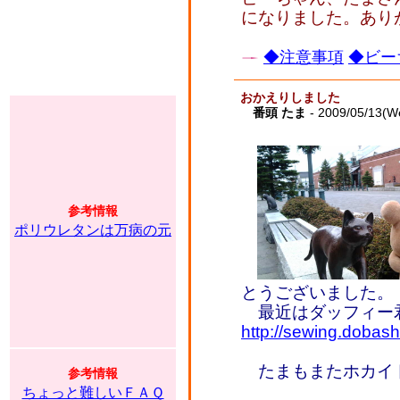
になりました。あり
◆注意事項
◆ビー
おかえりしました
番頭 たま
- 2009/05/13(W
参考情報
ポリウレタンは万病の元
とうございました。
最近はダッフィー君
http://sewing.doba
たまもまたホカイド
参考情報
ちょっと難しいＦＡＱ