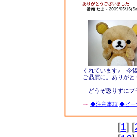
ありがとうございました
番頭 たま
- 2009/05/16(Sa
くれています♪ 今
ご贔屓に。ありがと
どうぞ懲りずにプ
◆注意事項
◆ビー
[
1
] [