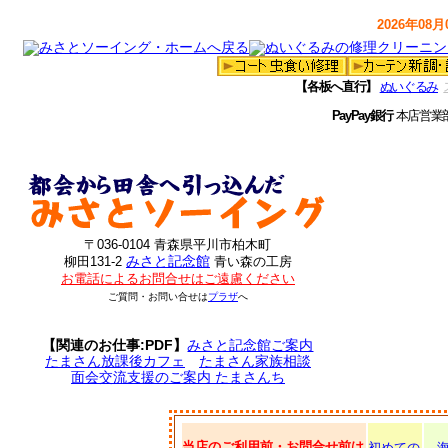
2026年08月0
【各板へ直行】
ぬいぐるみ
PayPay銀行
本店営業
〒036-0104 青森県平川市柏木町
みさと記念館
柳田131-2
青い森の工房
お電話によるお問合せはご遠慮ください
ご質問・お問い合せは
プラザ
へ
【関連のお仕事:PDF】
みさと記念館ご案内
たまさん放課後カフェ
たまさん家族相談
面会交流支援のご案内 たまさんち
当店のご利用前・お問合せ前は
初めての