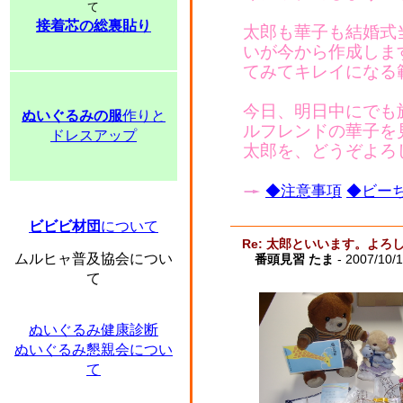
て
接着芯の総裏貼り
太郎も華子も結婚式
いが今から作成しま
てみてキレイになる
今日、明日中にでも
ぬいぐるみの服
作りと
ルフレンドの華子を
ドレスアップ
太郎を、どうぞよろ
◆注意事項
◆ビーち
ビビビ材団
について
Re: 太郎といいます。よ
ムルヒャ普及協会につい
番頭見習 たま
- 2007/10/1
て
ぬいぐるみ健康診断
ぬいぐるみ懇親会につい
て