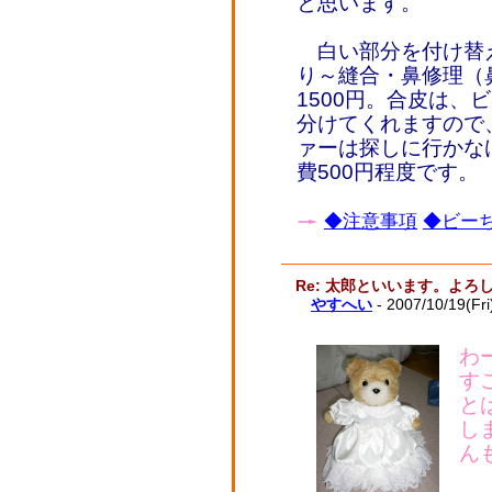
と思います。
白い部分を付け替
り～縫合・鼻修理（
1500円。合皮は、
分けてくれますので
ァーは探しに行かなけ
費500円程度です。
◆注意事項
◆ビーち
Re: 太郎といいます。よ
やすへい
- 2007/10/19(Fr
わ
す
と
し
ん