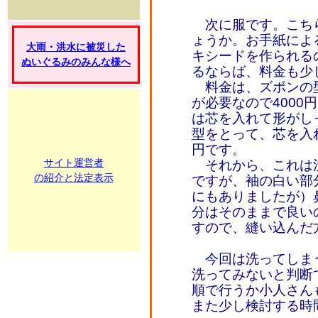
次に服です。こち
ょうか。お手紙によ
大雨・洪水に被災した
キシードを作られる
ぬいぐるみのみんな様へ
るならば、料金も少
料金は、ズボンの型
が必要なので4000
は芯を入れて形がし
型をとって、芯を入れ
円です。
サイト運営者
それから、これは
の紹介と法定表示
ですが、袖の白い部
にもありましたが）
分はそのままで良い
すので、縫い込んだ
今回は洗ってしま
洗ってみないと判断
順で行うか小人さん
また少し検討する時