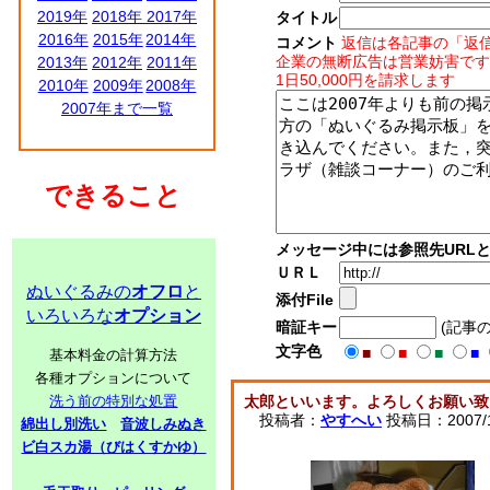
2019年
2018年
2017年
タイトル
2016年
2015年
2014年
コメント
返信は各記事の「返
企業の無断広告は営業妨害です
2013年
2012年
2011年
1日50,000円を請求します
2010年
2009年
2008年
2007年まで一覧
できること
メッセージ中には参照先URL
ＵＲＬ
ぬいぐるみの
オフロ
と
添付File
いろいろな
オプション
暗証キー
(記事
文字色
■
■
■
■
基本料金の計算方法
各種オプションについて
洗う前の特別な処置
太郎といいます。よろしくお願い致
投稿者：
やすへい
投稿日：2007/10
綿出し別洗い
音波しみぬき
ビ白スカ湯（びはくすかゆ）