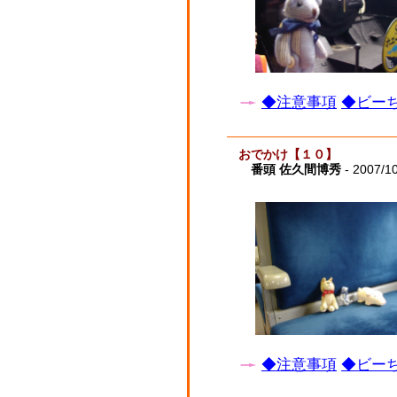
◆注意事項
◆ビーち
おでかけ【１０】
番頭 佐久間博秀
- 2007/1
◆注意事項
◆ビーち