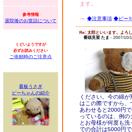
ます。
参考情報
◆注意事項
◆ビーち
退院後のお世話について
Re: 太郎といいます。よ
番頭見習 たま
- 2007/10/1
くどいようですが
必ずお読みください
ご依頼時のご注意点
看板うさぎ
ビーちゃんの紹介
ください。今の綿が
はこの際ですから、
あわせると2000円
っているのは、例の
とお母様が何度も洗
での合計は5000円