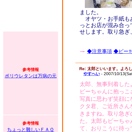
ました。
オヤツ・お手紙も
っとお店が混み合っ
せします。取り急ぎ
◆注意事項
◆ビーち
Re: 太郎といいます。よ
参考情報
やすへい
- 2007/10/13(Sa
ポリウレタンは万病の元
太郎、無事到着した
ビーちゃんに抱っこ
写真に思わず笑顔に
クタ君、ご近所さん
きますね。取り急ぎ
た。太郎もビーちゃ
参考情報
て、おりこうに待っ
ちょっと難しいＦＡＱ