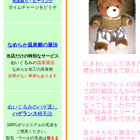
毛玉取り・ピーリング
タイムチャージをどうぞ
なめらか温泉郷の湯治
当店だけの特別なサービス
ぬいぐるみの
温泉湯治
にきれいにして頂き
なめらか加工の具体例
襟を付け替えて欲し
効果がない事例もあります
（ガールフレンドの
て試行錯誤しながら
ズボンがとてもむず
なってしまったので
ぬいぐるみのハゲ直し
太郎はみさとソーイ
ハゲランス
植毛法
い、投稿させて頂き
100%ポリエステルの毛糸を
ご用意ください。
近々そちらに旅立た
獣毛・ウールの毛糸は
使えま
は同梱する予定です