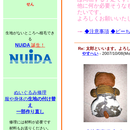
せん
他に何か必要そうな
たいです。
よろしくお願いいた
◆注意事項
◆ビーち
生地がないところへ植毛でき
る
NUiDA
誕生！
Re: 太郎といいます。よ
やすへい
- 2007/10/08(M
ぬいぐるみ修理
服や身体の
生地の付け替
え
一部作り直し
修理には材料が必要です
材料もお送りください。