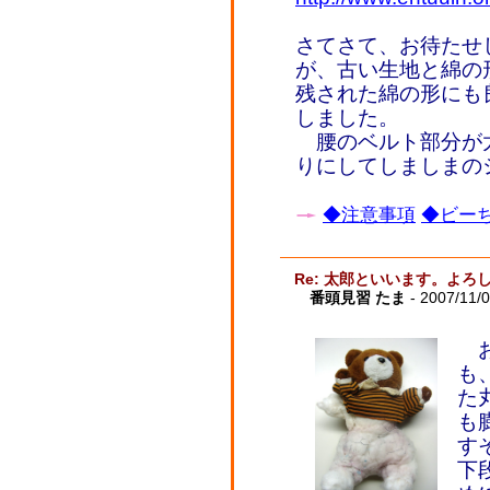
さてさて、お待たせ
が、古い生地と綿の
残された綿の形にも
しました。
腰のベルト部分が
りにしてしましまの
◆注意事項
◆ビーち
Re: 太郎といいます。よ
番頭見習 たま
- 2007/11/
お
も
た
も
す
下