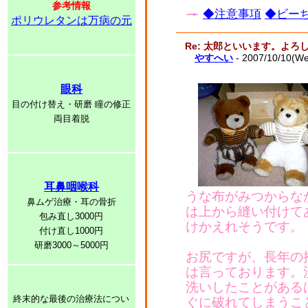
参考情報
◆注意事項
◆ビーち
ポリウレタンは万病の元
Re: 太郎といいます。よ
やすへい
- 2007/10/10(W
眼科
目の付け替え・研磨 瞳の修正
両目着脱
耳鼻咽喉科
うな布がみつからな
鼻ムゲ治療・耳の骨折
は上から縫い付けて
包み直し3000円
けかえれそうです。
付け直し1000円
研磨3000～5000円
お尻ですが、長年の
は言っております。
洗いしたことがある
終末的な最後の治療法につい
ぐに破れてしまうこ