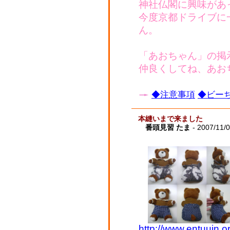
神社仏閣に興味があ
今度京都ドライブに
ん。
「あおちゃん」の掲
仲良くしてね、あお
◆注意事項
◆ビーち
本縫いまで来ました
番頭見習 たま
- 2007/11/
http://www.entuuin.or