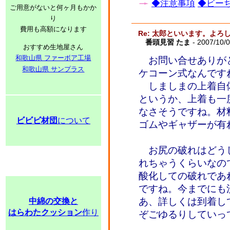
◆注意事項
◆ビーち
ご用意がないと何ヶ月もかか
り
費用も高額になります
Re: 太郎といいます。よ
番頭見習 たま
- 2007/10/
おすすめ生地屋さん
和歌山県 ファーボア工場
お問い合せありが
和歌山県 サンプラス
ケコーン式なんです
しましまの上着自
というか、上着も一
なさそうですね。材
ビビビ材団
について
ゴムやギャザーが有
お尻の破れはどう
れちゃうくらいなの
酸化しての破れであ
ですね。今までにも
あ、詳しくは到着し
中綿の交換と
はらわたクッション
作り
ぞごゆるりしてい