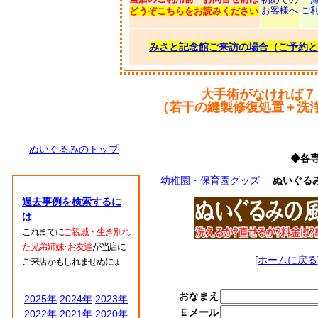
お客様へ
ご
どうぞこちらをお読みください
みさと記念館ご来訪の場合（ご予約と
大手術がなければ７
（若干の縫製修復処置＋洗
ぬいぐるみのトップ
◆各
幼稚園・保育園グッズ
ぬいぐる
過去事例を検索するに
は
これまでに
ご親戚・生き別れ
た兄弟姉妹･お友達
が当店に
[
ホームに戻る
ご来店かもしれませぬにょ
おなまえ
2025年
2024年
2023年
Ｅメール
2022年
2021年
2020年