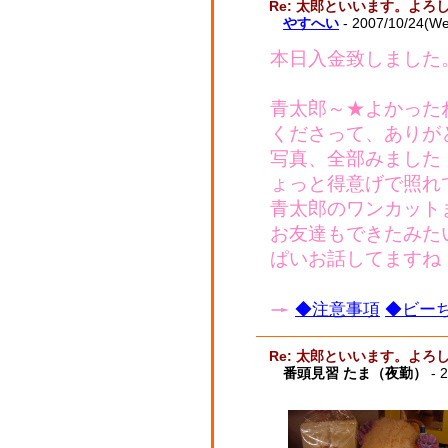
Re: 太郎といいます。よ
やすへい
- 2007/10/24(W
本日入金致しました
青太郎～★よかった
くださって、ありが
写真、全部みました
ょっと得意げで照れ
青太郎のワンカット
お友達もできたみた
ぱいお話してますね
◆注意事項
◆ビーち
Re: 太郎といいます。よ
番頭見習 たま（夜勤）
- 