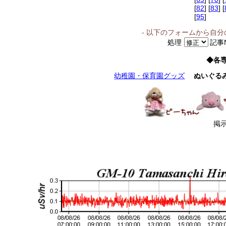
[
82
] [
83
] [
[
95
]
- 以下のフォームから自
処理
記事
◆各
幼稚園・保育園グッズ
ぬいぐる
掲