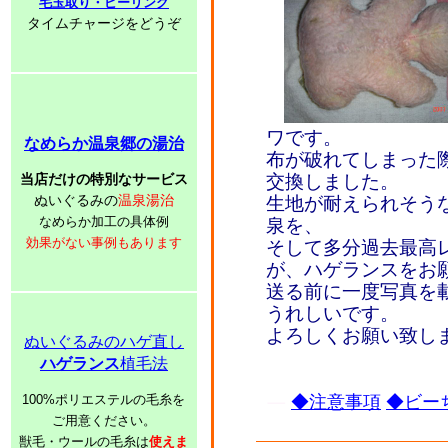
毛玉取り・ピーリング
タイムチャージをどうぞ
ワです。
なめらか温泉郷の湯治
布が破れてしまった
当店だけの特別なサービス
交換しました。
ぬいぐるみの
温泉湯治
生地が耐えられそう
なめらか加工の具体例
泉を、
効果がない事例もあります
そして多分過去最高
が、ハゲランスをお
送る前に一度写真を
うれしいです。
よろしくお願い致し
ぬいぐるみのハゲ直し
ハゲランス
植毛法
100%ポリエステルの毛糸を
◆注意事項
◆ビーち
ご用意ください。
獣毛・ウールの毛糸は
使えま