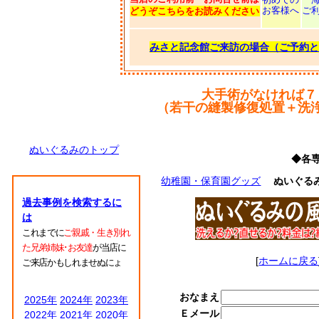
お客様へ
ご
どうぞこちらをお読みください
みさと記念館ご来訪の場合（ご予約と
大手術がなければ７
（若干の縫製修復処置＋洗
ぬいぐるみのトップ
◆各
幼稚園・保育園グッズ
ぬいぐる
過去事例を検索するに
は
これまでに
ご親戚・生き別れ
た兄弟姉妹･お友達
が当店に
[
ホームに戻る
ご来店かもしれませぬにょ
おなまえ
2025年
2024年
2023年
Ｅメール
2022年
2021年
2020年