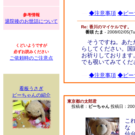
◆注意事項
◆ビー
参考情報
退院後のお世話について
Re: 香川のマイケルです。
番頭 たま
- 2008/02/05(T
そうですね。あた
くどいようですが
らしてください。国
必ずお読みください
お祈りしております
ご依頼時のご注意点
でも覗いてみてくだ
◆注意事項
◆ビー
看板うさぎ
ビーちゃんの紹介
東京都の太郎君
投稿者：
ビーちゃん
投稿日：2007/1
こ
な
仙