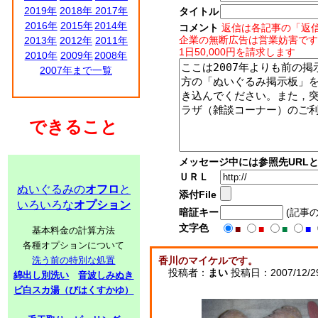
2019年
2018年
2017年
タイトル
2016年
2015年
2014年
コメント
返信は各記事の「返
企業の無断広告は営業妨害です
2013年
2012年
2011年
1日50,000円を請求します
2010年
2009年
2008年
2007年まで一覧
できること
メッセージ中には参照先URL
ＵＲＬ
ぬいぐるみの
オフロ
と
添付File
いろいろな
オプション
暗証キー
(記事
文字色
■
■
■
■
基本料金の計算方法
各種オプションについて
洗う前の特別な処置
香川のマイケルです。
投稿者：
まい
投稿日：2007/12/29(
綿出し別洗い
音波しみぬき
ビ白スカ湯（びはくすかゆ）