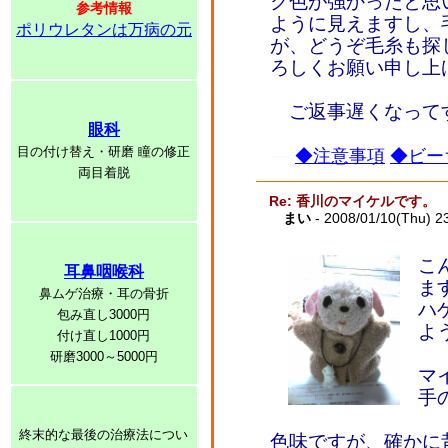
ク色が強かったと思
参考情報
ように見えますし、
ポリウレタンは万病の元
が、どうぞ毛糸も探
ろしくお願い申し上
ご返事遅くなって
眼科
目の付け替え・研磨 瞳の修正
◆注意事項
◆ビー
両目着脱
Re: 香川のマイケルです。
まい
- 2008/01/10(Thu) 2
こ
耳鼻咽喉科
ま
鼻ムゲ治療・耳の骨折
ハ
包み直し3000円
よ
付け直し1000円
研磨3000～5000円
マ
手
終末的な最後の治療法につい
色味ですが、確かに