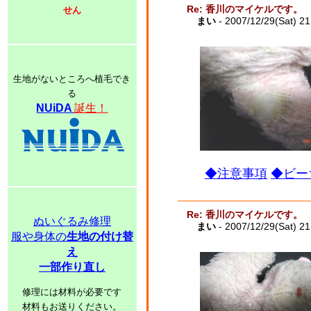
Re: 香川のマイケルです。
せん
まい
- 2007/12/29(Sat) 2
生地がないところへ植毛でき
る
NUiDA
誕生！
◆注意事項
◆ビー
Re: 香川のマイケルです。
ぬいぐるみ修理
まい
- 2007/12/29(Sat) 2
服や身体の
生地の付け替
え
一部作り直し
修理には材料が必要です
材料もお送りください。