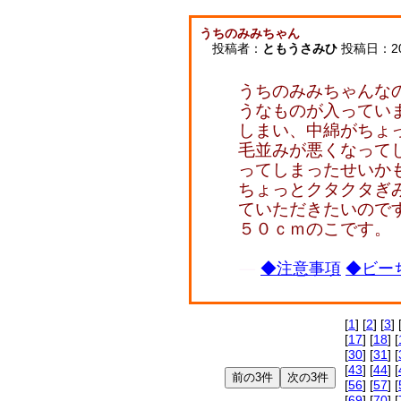
うちのみみちゃん
投稿者：
ともうさみひ
投稿日：2008
うちのみみちゃんな
うなものが入ってい
しまい、中綿がちょ
毛並みが悪くなって
ってしまったせいか
ちょっとクタクタぎ
ていただきたいので
５０ｃｍのこです。
◆注意事項
◆ビーち
[
1
] [
2
] [
3
] 
[
17
] [
18
] [
[
30
] [
31
] [
[
43
] [
44
] [
[
56
] [
57
] [
[
69
] [
70
] [