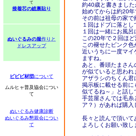
て
約40歳と書きまし
接着芯の総裏貼り
始めてからは約20年
その前は祖母の家で
１回はドブに落とし
１回は一緒にお風呂
この20年で２回ほ
ぬいぐるみの服
作りと
この褪せたピンク色
ドレスアップ
近いうちに一度マイ
ますね。
あと、番頭たまさん
が似ていると思われ
ビビビ材団
について
アザラシのちくん君
掲示板に載せる前に
ムルヒャ普及協会につい
似てるね～」と話し
て
手芸屋さんでは毛糸
ア？）があれば購入
ぬいぐるみ健康診断
長々と読んで頂いてあ
ぬいぐるみ懇親会につい
よろしくお願い致し
て