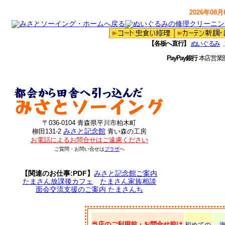
2026年08月0
【各板へ直行】
ぬいぐるみ
PayPay銀行
本店営業
〒036-0104 青森県平川市柏木町
みさと記念館
柳田131-2
青い森の工房
お電話によるお問合せはご遠慮ください
ご質問・お問い合せは
プラザ
へ
【関連のお仕事:PDF】
みさと記念館ご案内
たまさん放課後カフェ
たまさん家族相談
面会交流支援のご案内 たまさんち
当店のご利用前・お問合せ前は
初めての