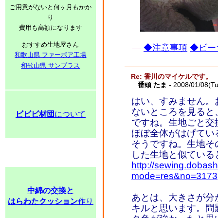
ご用意がないと何ヶ月もかか
り
費用も高額になります
おすすめ生地屋さん
◆注意事項
◆ビー
和歌山県 ファーボア工場
和歌山県 サンプラス
Re: 香川のマイケルです。
番頭 たま
- 2008/01/08(T
はい、すみません。
ないところを見ると
ビビビ材団
について
ですね。生地ごと交
ほぼ全体がはげてい
そうですね。生地そ
した生地と似ている
http://sewing.dobash
mode=res&no=3173
中綿の交換と
あとは、大きさが分
はらわたクッション
作り
キルと思います。問