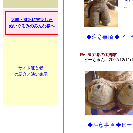
大雨・洪水に被災した
ぬいぐるみのみんな様へ
◆注意事項
◆ビーち
Re: 東京都の太郎君
ビーちゃん
- 2007/12/11(
サイト運営者
の紹介と法定表示
◆注意事項
◆ビー