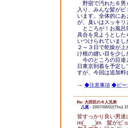
野宿で汚れた６男
入り、みんな髪がピ
います。全体的にあ
が、臭いはスッキリ
ところが！お風呂
具合を見ようとした
いつけられていまし
２～３日で乾燥が上
け根の縫い目を少し
今のところの目途
日東京到着を予定し
すが、今回は追加料
◆注意事項
◆ビー
Re: 大田区の６人兄弟
八尾
- 2007/08/02(Thu) 1
皆すっかり良い男達
m(_ _)m 髪が