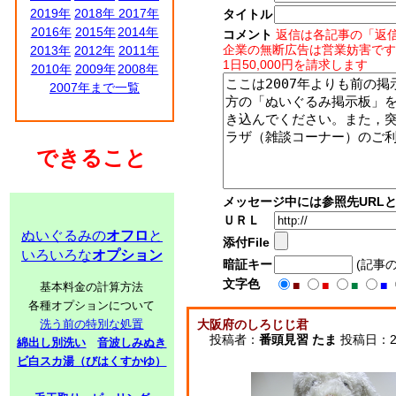
2019年
2018年
2017年
タイトル
2016年
2015年
2014年
コメント
返信は各記事の「返
企業の無断広告は営業妨害です
2013年
2012年
2011年
1日50,000円を請求します
2010年
2009年
2008年
2007年まで一覧
できること
メッセージ中には参照先URL
ＵＲＬ
ぬいぐるみの
オフロ
と
添付File
いろいろな
オプション
暗証キー
(記事
文字色
■
■
■
■
基本料金の計算方法
各種オプションについて
洗う前の特別な処置
大阪府のしろじじ君
投稿者：
番頭見習 たま
投稿日：200
綿出し別洗い
音波しみぬき
ビ白スカ湯（びはくすかゆ）