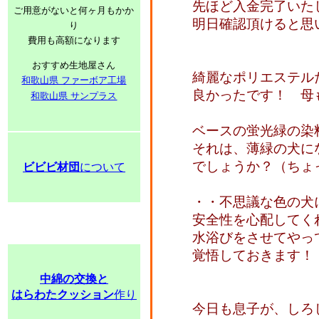
先ほど入金完了いた
ご用意がないと何ヶ月もかか
明日確認頂けると思
り
費用も高額になります
おすすめ生地屋さん
綺麗なポリエステル
和歌山県 ファーボア工場
良かったです！ 母
和歌山県 サンプラス
ベースの蛍光緑の染
それは、薄緑の犬に
でしょうか？（ちょ
ビビビ材団
について
・・不思議な色の犬
安全性を心配してく
水浴びをさせてやっ
覚悟しておきます！
中綿の交換と
はらわたクッション
作り
今日も息子が、しろ