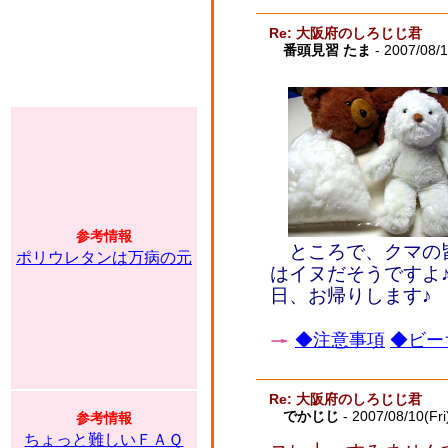
Re: 大阪府のしろじじ君
番頭見習 たま
- 2007/08/1
参考情報
ところで、クマの
ポリウレタンは万病の元
はイヌだそうですよ
日、お帰りします♪
◆注意事項
◆ビー
Re: 大阪府のしろじじ君
でかじじ
- 2007/08/10(Fri
参考情報
ちょっと難しいＦＡＱ