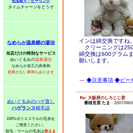
毛玉取り・ピーリング
タイムチャージをどうぞ
インは綿交換ですね
なめらか温泉郷の湯治
クリーニングは250
当店だけの特別なサービス
綿交換は600グラムま
ぬいぐるみの
温泉湯治
願いします。
なめらか加工の具体例
効果がない事例もあります
◆注意事項
◆ビーち
Re: 大阪府のしろじじ君
ぬいぐるみのハゲ直し
番頭見習 たま
- 2007/08/
ハゲランス
植毛法
100%ポリエステルの毛糸を
ご用意ください。
獣毛・ウールの毛糸は
使えま