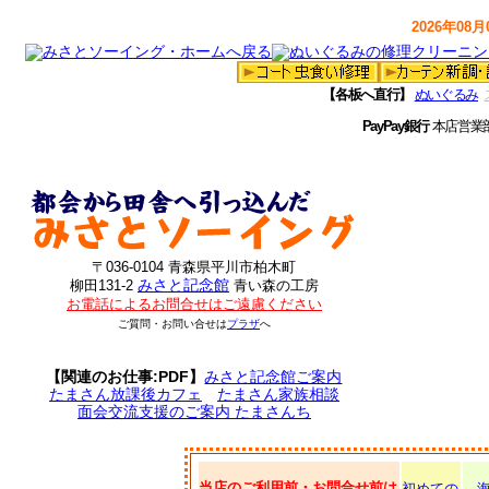
2026年08月0
【各板へ直行】
ぬいぐるみ
PayPay銀行
本店営業
〒036-0104 青森県平川市柏木町
みさと記念館
柳田131-2
青い森の工房
お電話によるお問合せはご遠慮ください
ご質問・お問い合せは
プラザ
へ
【関連のお仕事:PDF】
みさと記念館ご案内
たまさん放課後カフェ
たまさん家族相談
面会交流支援のご案内 たまさんち
当店のご利用前・お問合せ前は
初めての