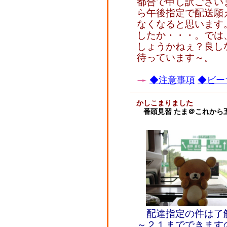
都合で申し訳ござい
ら午後指定で配送願
なくなると思います
したか・・・。では
しょうかねぇ？良し
待っています～。
◆注意事項
◆ビー
かしこまりました
番頭見習 たま＠これから
配達指定の件は了
～２１までできます