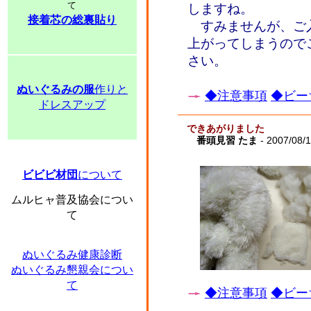
て
しますね。
接着芯の総裏貼り
すみませんが、ご
上がってしまうので
さい。
ぬいぐるみの服
作りと
◆注意事項
◆ビー
ドレスアップ
できあがりました
番頭見習 たま
- 2007/08/1
ビビビ材団
について
ムルヒャ普及協会につい
て
ぬいぐるみ健康診断
ぬいぐるみ懇親会につい
て
◆注意事項
◆ビー