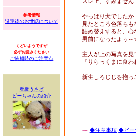
スレ上、すみません
参考情報
やっぱり犬でしたか
退院後のお世話について
見たところ色落ちも
詰め替えすると、心
男前になったよぅ～
くどいようですが
必ずお読みください
主人が上の写真を見
ご依頼時のご注意点
『りらっくまに食わ
新生しろじじを抱っ
看板うさぎ
ビーちゃんの紹介
◆注意事項
◆ビー