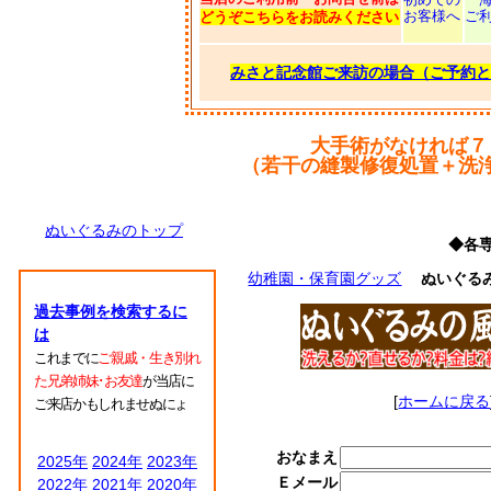
お客様へ
ご
どうぞこちらをお読みください
みさと記念館ご来訪の場合（ご予約と
大手術がなければ７
（若干の縫製修復処置＋洗
ぬいぐるみのトップ
◆各
幼稚園・保育園グッズ
ぬいぐる
過去事例を検索するに
は
これまでに
ご親戚・生き別れ
た兄弟姉妹･お友達
が当店に
[
ホームに戻る
ご来店かもしれませぬにょ
おなまえ
2025年
2024年
2023年
Ｅメール
2022年
2021年
2020年