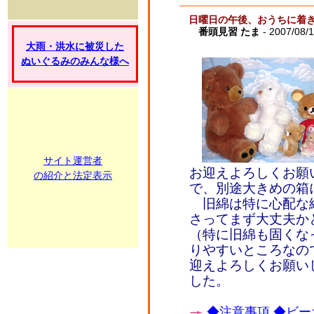
日曜日の午後、おうちに着
番頭見習 たま
- 2007/08/1
大雨・洪水に被災した
ぬいぐるみのみんな様へ
サイト運営者
お迎えよろしくお願
の紹介と法定表示
で、別途大きめの箱
旧綿は特に心配な
さってまず大丈夫か
（特に旧綿も固くな
りやすいところなの
迎えよろしくお願い
した。
◆注意事項
◆ビー