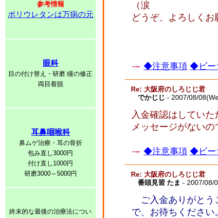
参考情報
（涙
ポリウレタンは万病の元
どうぞ、よろしくお
眼科
◆注意事項
◆ビー
目の付け替え・研磨 瞳の修正
両目着脱
Re: 大阪府のしろじじ君
でかじじ
- 2007/08/08(W
入金確認はしていた
メッセージがないの
耳鼻咽喉科
鼻ムゲ治療・耳の骨折
◆注意事項
◆ビー
包み直し3000円
付け直し1000円
研磨3000～5000円
Re: 大阪府のしろじじ君
番頭見習 たま
- 2007/08/
ご入金ありがとう
で、お待ちください
終末的な最後の治療法につい