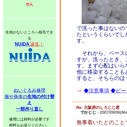
せん
で洗った事はないの
生地がないところへ植毛でき
たというくらいでし
る
す。
NUiDA
誕生！
それから、ベース
すが、洗ったとき、
す。まず心配はいら
他に移染することも
すると、そちらのほ
ぬいぐるみ修理
◆注意事項
◆ビー
服や身体の
生地の付け替
え
Re: 大阪府のしろじじ君
一部作り直し
でかじじ
- 2007/08/06(Mo
修理には材料が必要です
無事着いたとのこと
材料もお送りください。