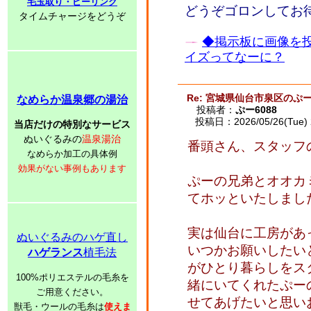
毛玉取り・ピーリング
どうぞゴロンしてお
タイムチャージをどうぞ
◆掲示板に画像を
イズってなーに？
Re: 宮城県仙台市泉区のぷー
なめらか温泉郷の湯治
投稿者：
ぷー6088
投稿日：2026/05/26(Tue) 
当店だけの特別なサービス
ぬいぐるみの
温泉湯治
番頭さん、スタッフ
なめらか加工の具体例
効果がない事例もあります
ぷーの兄弟とオオカ
てホッといたしまし
実は仙台に工房があ
ぬいぐるみのハゲ直し
いつかお願いしたい
ハゲランス
植毛法
がひとり暮らしをス
100%ポリエステルの毛糸を
緒にいてくれたぷー
ご用意ください。
せてあげたいと思い
獣毛・ウールの毛糸は
使えま