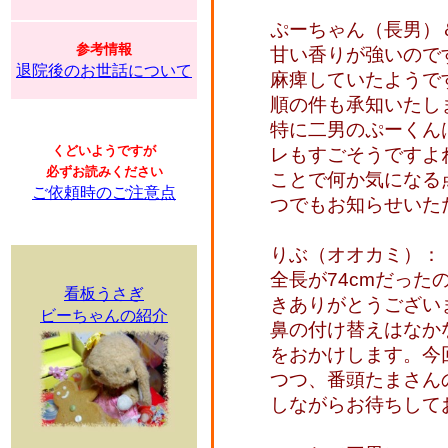
ぷーちゃん（長男）
参考情報
甘い香りが強いので
退院後のお世話について
麻痺していたようです
順の件も承知いたし
特に二男のぷーくん
くどいようですが
レもすごそうですよ
必ずお読みください
ことで何か気になる
ご依頼時のご注意点
つでもお知らせいた
りぶ（オオカミ）：
全長が74cmだっ
看板うさぎ
きありがとうござい
ビーちゃんの紹介
鼻の付け替えはなか
をおかけします。今
つつ、番頭たまさん
しながらお待ちして