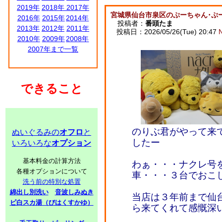
2019年
2018年
2017年
宮城県仙台市泉区のぷーちゃん･ぷーく
2016年
2015年
2014年
投稿者：
番頭たま
2013年
2012年
2011年
投稿日：2026/05/26(Tue) 20:47
2010年
2009年
2008年
2007年まで一覧
できること
のりぶ君がやって来
ぬいぐるみの
オフロ
と
したー
いろいろな
オプション
基本料金の計算方法
わぁ・・・ナクレ号
各種オプションについて
車・・・３台でおこしく
洗う前の特別な処置
綿出し別洗い
音波しみぬき
当店は３年前まで仙
ビ白スカ湯（びはくすかゆ）
ら来てくれて感慨深