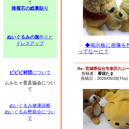
て
接着芯の総裏貼り
ぬいぐるみの服
作りと
ドレスアップ
◆掲示板に画像を
ってなーに？
Re: 宮城県仙台市泉区のぷー
ビビビ材団
について
投稿者：
番頭たま
投稿日：2026/05/28(Thu) 
ムルヒャ普及協会につい
て
ぬいぐるみ健康診断
ぬいぐるみ懇親会につい
て