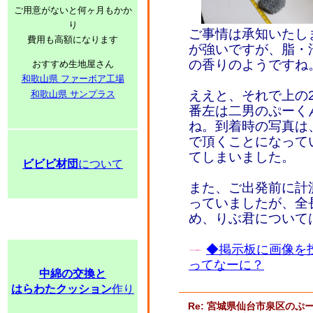
ご用意がないと何ヶ月もかか
り
ご事情は承知いたし
費用も高額になります
が強いですが、脂・
の香りのようですね
おすすめ生地屋さん
和歌山県 ファーボア工場
ええと、それで上の2
和歌山県 サンプラス
番左は二男のぷーく
ね。到着時の写真は
で頂くことになって
てしまいました。
ビビビ材団
について
また、ご出発前に計
っていましたが、全
め、りぶ君について
◆掲示板に画像を
ってなーに？
中綿の交換と
はらわたクッション
作り
Re: 宮城県仙台市泉区のぷー