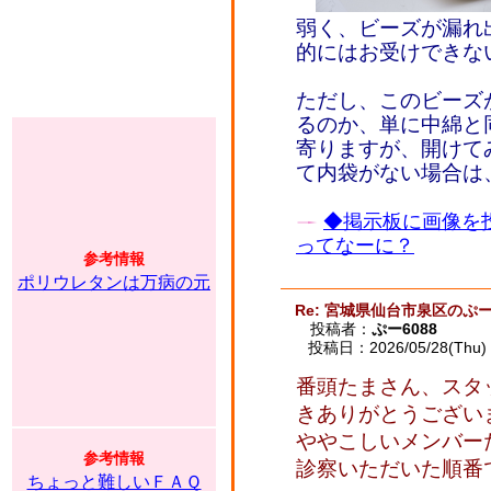
弱く、ビーズが漏れ
的にはお受けできな
ただし、このビーズ
るのか、単に中綿と
寄りますが、開けて
て内袋がない場合は
◆掲示板に画像を
ってなーに？
参考情報
ポリウレタンは万病の元
Re: 宮城県仙台市泉区のぷー
投稿者：
ぷー6088
投稿日：2026/05/28(Thu) 
番頭たまさん、スタ
きありがとうござい
ややこしいメンバーたち
参考情報
診察いただいた順番
ちょっと難しいＦＡＱ