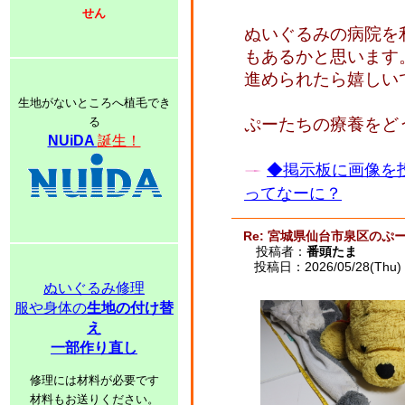
せん
ぬいぐるみの病院を
もあるかと思います
進められたら嬉しい
生地がないところへ植毛でき
る
ぷーたちの療養をど
NUiDA
誕生！
◆掲示板に画像を
ってなーに？
Re: 宮城県仙台市泉区のぷー
投稿者：
番頭たま
投稿日：2026/05/28(Thu) 
ぬいぐるみ修理
服や身体の
生地の付け替
え
一部作り直し
修理には材料が必要です
材料もお送りください。