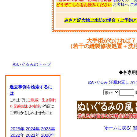
お客様へ
ご
どうぞこちらをお読みください
みさと記念館ご来訪の場合（ご予約と
大手術がなければ７
（若干の縫製修復処置＋洗
ぬいぐるみのトップ
◆各専用
ぬいぐるみ
洋服お直し
か
過去事例を検索するに
は
これまでに
ご親戚・生き別れ
た兄弟姉妹･お友達
が当店に
ご来店かもしれませぬにょ
[
ホームに戻る
] [
2025年
2024年
2023年
2022年
2021年
2020年