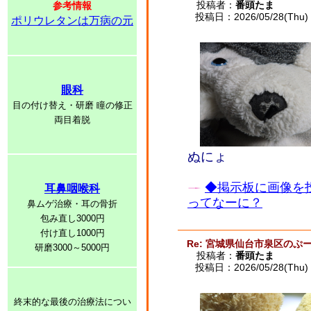
投稿者：
番頭たま
参考情報
投稿日：2026/05/28(Thu) 
ポリウレタンは万病の元
眼科
目の付け替え・研磨 瞳の修正
両目着脱
ぬにょ
◆掲示板に画像を
耳鼻咽喉科
ってなーに？
鼻ムゲ治療・耳の骨折
包み直し3000円
付け直し1000円
Re: 宮城県仙台市泉区のぷー
研磨3000～5000円
投稿者：
番頭たま
投稿日：2026/05/28(Thu) 
終末的な最後の治療法につい