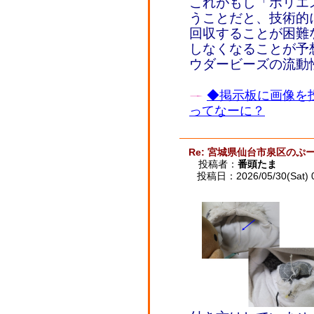
これがもし「ポリエ
うことだと、技術的
回収することが困難
しなくなることが予
ウダービーズの流動
◆掲示板に画像を
ってなーに？
Re: 宮城県仙台市泉区のぷー
投稿者：
番頭たま
投稿日：2026/05/30(Sat) 