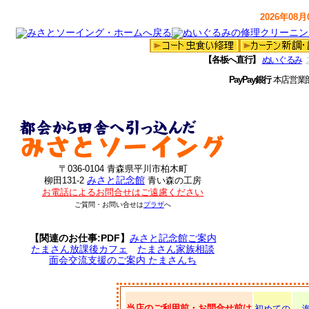
2026年08月0
【各板へ直行】
ぬいぐるみ
PayPay銀行
本店営業
〒036-0104 青森県平川市柏木町
みさと記念館
柳田131-2
青い森の工房
お電話によるお問合せはご遠慮ください
ご質問・お問い合せは
プラザ
へ
【関連のお仕事:PDF】
みさと記念館ご案内
たまさん放課後カフェ
たまさん家族相談
面会交流支援のご案内 たまさんち
当店のご利用前・お問合せ前は
初めての