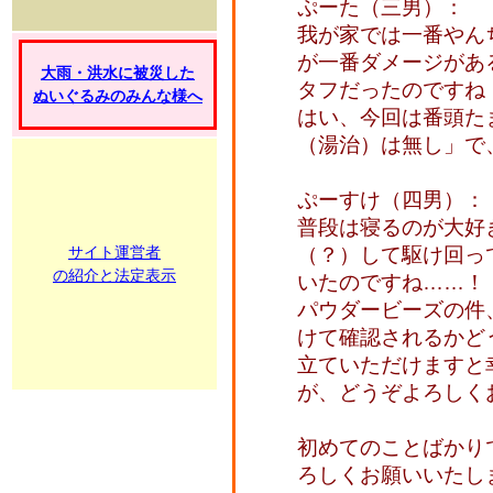
ぷーた（三男）：
我が家では一番やん
が一番ダメージがあ
大雨・洪水に被災した
タフだったのですね
ぬいぐるみのみんな様へ
はい、今回は番頭た
（湯治）は無し」で
ぷーすけ（四男）：
普段は寝るのが大好
サイト運営者
（？）して駆け回っ
の紹介と法定表示
いたのですね……！
パウダービーズの件
けて確認されるかど
立ていただけますと
が、どうぞよろしく
初めてのことばかり
ろしくお願いいたし