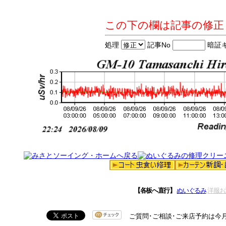
この下の欄は記事の修正
処理
記事No
暗証
【各板へ直行】
ぬいぐるみ
洋服お
ご質問･ご相談･ご来店予約は今