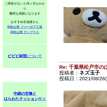
ご用意がないと何ヶ月もかか
り
費用も高額になります
おすすめ生地屋さん
和歌山県 ファーボア工場
和歌山県 サンプラス
ビビビ材団
について
Re: 千葉県松戸市
投稿者：
ネズ玉子
投稿日：2021/08/26(T
中綿の交換と
はらわたクッション
作り