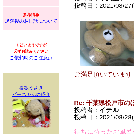
投稿日：2021/08/27(F
参考情報
退院後のお世話について
くどいようですが
必ずお読みください
ご依頼時のご注意点
ご満足頂いています～♪
看板うさぎ
ビーちゃんの紹介
Re: 千葉県松戸市
投稿者：
イテル
投稿日：2021/08/28(S
待ちに待ったお風呂