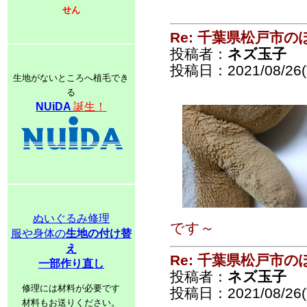
せん
Re: 千葉県松戸市
投稿者：
ネズ玉子
投稿日：2021/08/26(T
生地がないところへ植毛でき
る
NUiDA
誕生！
ぬいぐるみ修理
です～
服や身体の
生地の付け替
え
Re: 千葉県松戸市
一部作り直し
投稿者：
ネズ玉子
修理には材料が必要です
投稿日：2021/08/26(T
材料もお送りください。