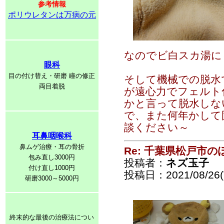
参考情報
ポリウレタンは万病の元
なのでビ白スカ湯に
眼科
目の付け替え・研磨 瞳の修正
そして機械での脱水
両目着脱
が遠心力でフェルト
かと言って脱水しな
で、また何年かして
談ください～
耳鼻咽喉科
鼻ムゲ治療・耳の骨折
Re: 千葉県松戸市
包み直し3000円
投稿者：
ネズ玉子
付け直し1000円
投稿日：2021/08/26(T
研磨3000～5000円
終末的な最後の治療法につい