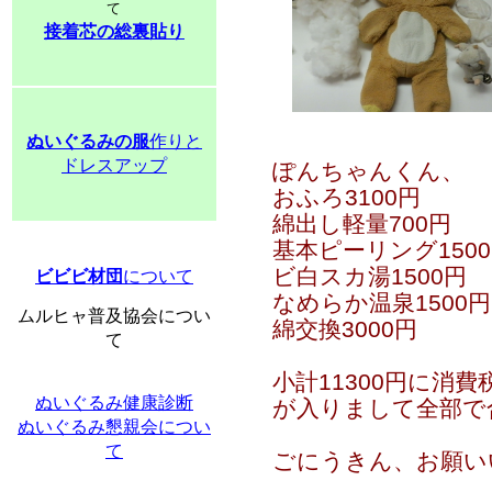
て
接着芯の総裏貼り
ぬいぐるみの服
作りと
ドレスアップ
ぽんちゃんくん、
おふろ3100円
綿出し軽量700円
基本ピーリング150
ビ白スカ湯1500円
ビビビ材団
について
なめらか温泉1500円
ムルヒャ普及協会につい
綿交換3000円
て
小計11300円に消費
ぬいぐるみ健康診断
が入りまして全部で合
ぬいぐるみ懇親会につい
て
ごにうきん、お願い