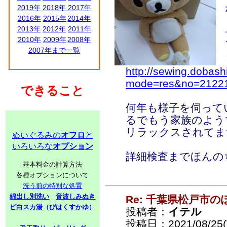
2019年
2018年
2017年
2016年
2015年
2014年
2013年
2012年
2011年
2010年
2009年
2008年
2007年まで一覧
http://sewing.dobash
mode=res&no=2122
できること
何年も様子を伺って
るでもう家族のよう
リラックスされてま
ぬいぐるみの
オフロ
と
いろいろな
オプション
詳細検査までほんの
基本料金の計算方法
各種オプションについて
洗う前の特別な処置
綿出し別洗い
音波しみぬき
Re: 千葉県松戸市
ビ白スカ湯（びはくすかゆ）
投稿者：
イテル
投稿日：2021/08/25(