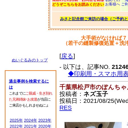
お客様へ
ご
どうぞこちらをお読みください
みさと記念館ご来訪の場合（ご予約と
大手術がなければ７
（若干の縫製修復処置＋洗
[
戻る
]
ぬいぐるみのトップ
- 以下は、記事NO.
2124
◆印刷用・スマホ用
過去事例を検索するに
千葉県松戸市のぽんちゃ
は
投稿者：
ネズ玉子
これまでに
ご親戚・生き別れ
た兄弟姉妹･お友達
が当店に
投稿日：2021/08/25(Wed
ご来店かもしれませぬにょ
RES
2025年
2024年
2023年
2022年
2021年
2020年