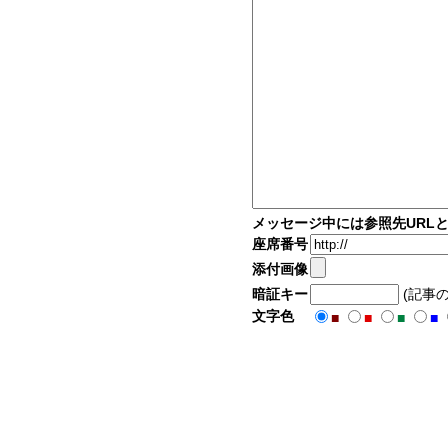
メッセージ中には参照先URL
座席番号
添付画像
暗証キー
(記事
文字色
■
■
■
■