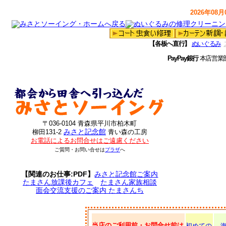
2026年08月0
【各板へ直行】
ぬいぐるみ
PayPay銀行
本店営業
〒036-0104 青森県平川市柏木町
みさと記念館
柳田131-2
青い森の工房
お電話によるお問合せはご遠慮ください
ご質問・お問い合せは
プラザ
へ
【関連のお仕事:PDF】
みさと記念館ご案内
たまさん放課後カフェ
たまさん家族相談
面会交流支援のご案内 たまさんち
当店のご利用前・お問合せ前は
初めての