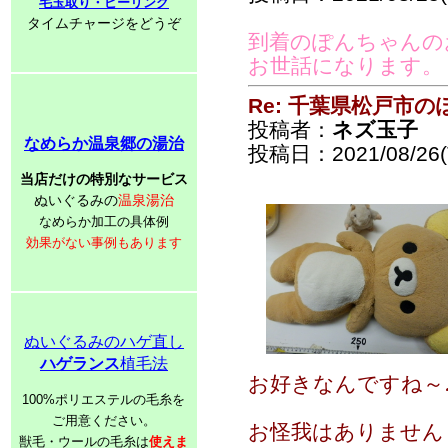
毛玉取り・ピーリング
タイムチャージをどうぞ
到着のぽんちゃんの
お世話になります。
Re: 千葉県松戸市
投稿者：
ネズ玉子
なめらか温泉郷の湯治
投稿日：2021/08/26(T
当店だけの特別なサービス
ぬいぐるみの
温泉湯治
なめらか加工の具体例
効果がない事例もあります
ぬいぐるみのハゲ直し
ハゲランス
植毛法
お好きなんですね～♪♪
100%ポリエステルの毛糸を
ご用意ください。
お怪我はありません
獣毛・ウールの毛糸は
使えま