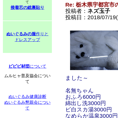
て
Re: 栃木県宇都宮
接着芯の総裏貼り
投稿者：
ネズ玉子
投稿日：2018/07/19(T
ぬいぐるみの服
作りと
ドレスアップ
ビビビ材団
について
ムルヒャ普及協会につい
ました～
て
名無ちゃん
おふろ6000円
ぬいぐるみ健康診断
ぬいぐるみ懇親会につい
綿出し洗3000円
て
ビ白スカ湯3000円
なめらか温泉3000円