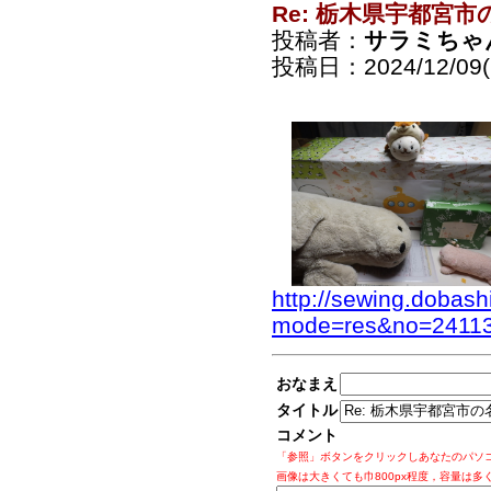
Re: 栃木県宇都宮
投稿者：
サラミちゃ
投稿日：2024/12/09(
http://sewing.dobash
mode=res&no=2411
おなまえ
タイトル
コメント
「参照」ボタンをクリックしあなたのパソ
画像は大きくても巾800px程度，容量は多