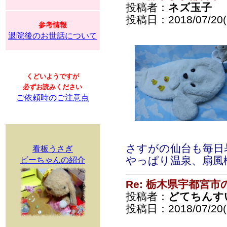
投稿者：
ネズ玉子
投稿日：2018/07/20(F
参考情報
退院後のお世話について
くどいようですが
必ずお読みください
ご依頼時のご注意点
さすがの仙台も毎日
看板うさぎ
やっぱり温泉、扇風
ビーちゃんの紹介
Re: 栃木県宇都宮
投稿者：
どてちんす
投稿日：2018/07/20(F