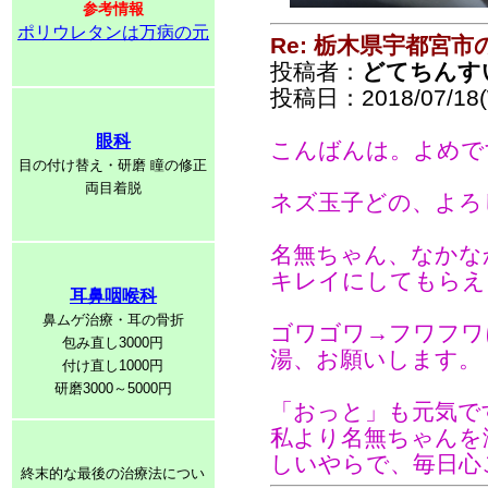
参考情報
ポリウレタンは万病の元
Re: 栃木県宇都宮
投稿者：
どてちんす
投稿日：2018/07/18(
眼科
こんばんは。よめで
目の付け替え・研磨 瞳の修正
両目着脱
ネズ玉子どの、よろ
名無ちゃん、なかな
キレイにしてもらえ
耳鼻咽喉科
鼻ムゲ治療・耳の骨折
ゴワゴワ→フワフワ
包み直し3000円
湯、お願いします。
付け直し1000円
研磨3000～5000円
「おっと」も元気で
私より名無ちゃんを
しいやらで、毎日心
終末的な最後の治療法につい