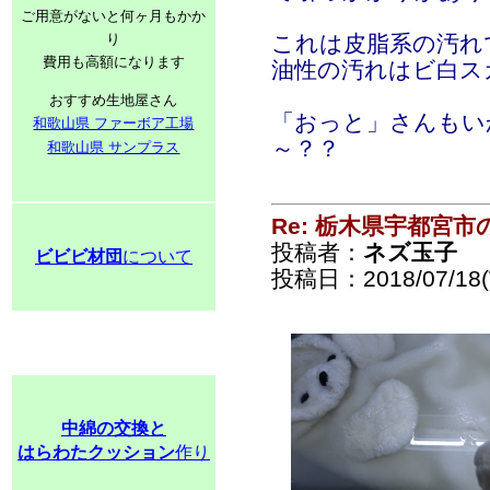
ご用意がないと何ヶ月もかか
り
これは皮脂系の汚れ
費用も高額になります
油性の汚れはビ白ス
おすすめ生地屋さん
「おっと」さんもい
和歌山県 ファーボア工場
～？？
和歌山県 サンプラス
Re: 栃木県宇都宮
投稿者：
ネズ玉子
ビビビ材団
について
投稿日：2018/07/18(
中綿の交換と
はらわたクッション
作り