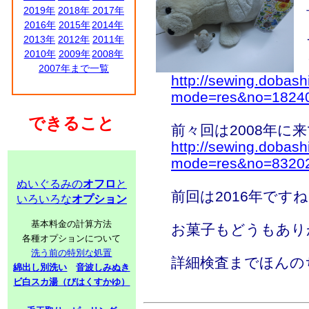
2019年
2018年
2017年
2016年
2015年
2014年
2013年
2012年
2011年
2010年
2009年
2008年
2007年まで一覧
http://sewing.dobash
mode=res&no=1824
できること
前々回は2008年に
http://sewing.dobash
mode=res&no=8320
ぬいぐるみの
オフロ
と
前回は2016年です
いろいろな
オプション
基本料金の計算方法
お菓子もどうもあり
各種オプションについて
洗う前の特別な処置
詳細検査までほんの
綿出し別洗い
音波しみぬき
ビ白スカ湯（びはくすかゆ）