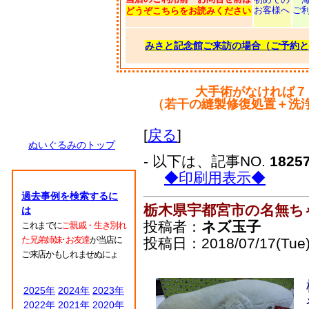
お客様へ
ご
どうぞこちらをお読みください
みさと記念館ご来訪の場合（ご予約と
大手術がなければ７
（若干の縫製修復処置＋洗
[
戻る
]
ぬいぐるみのトップ
- 以下は、記事NO.
1825
◆印刷用表示◆
過去事例を検索するに
栃木県宇都宮市の名無ち
は
投稿者：
ネズ玉子
これまでに
ご親戚・生き別れ
た兄弟姉妹･お友達
が当店に
投稿日：2018/07/17(Tue)
ご来店かもしれませぬにょ
2025年
2024年
2023年
2022年
2021年
2020年