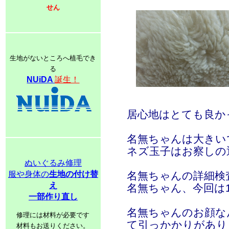
せん
生地がないところへ植毛でき
る
NUiDA
誕生！
居心地はとても良か
名無ちゃんは大きい
ネズ玉子はお察しの
ぬいぐるみ修理
服や身体の
生地の付け替
名無ちゃんの詳細検
え
名無ちゃん、今回は10
一部作り直し
名無ちゃんのお顔な
修理には材料が必要です
て引っかかりがあり
材料もお送りください。