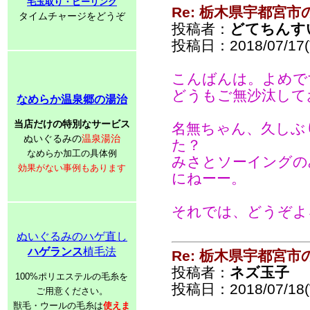
毛玉取り・ピーリング
Re: 栃木県宇都宮
タイムチャージをどうぞ
投稿者：
どてちんす
投稿日：2018/07/17(T
こんばんは。よめで
どうもご無沙汰して
なめらか温泉郷の湯治
当店だけの特別なサービス
名無ちゃん、久しぶ
ぬいぐるみの
温泉湯治
た？
なめらか加工の具体例
みさとソーイングの
効果がない事例もあります
にねーー。
それでは、どうぞよ
ぬいぐるみのハゲ直し
ハゲランス
植毛法
Re: 栃木県宇都宮
投稿者：
ネズ玉子
100%ポリエステルの毛糸を
投稿日：2018/07/18(
ご用意ください。
獣毛・ウールの毛糸は
使えま