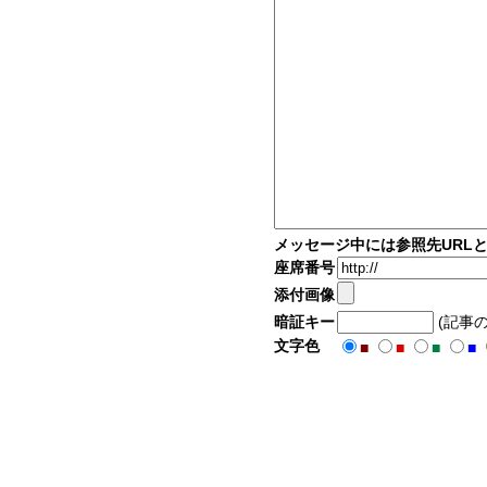
メッセージ中には参照先URL
座席番号
添付画像
暗証キー
(記事
文字色
■
■
■
■