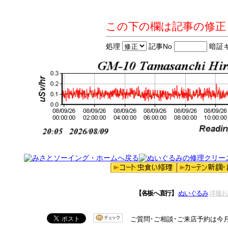
この下の欄は記事の修正
処理
記事No
暗証
【各板へ直行】
ぬいぐるみ
洋服お
ご質問･ご相談･ご来店予約は今