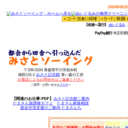
2026年08月0
【各板へ直行】
ぬいぐるみ
PayPay銀行
本店営業
〒036-0104 青森県平川市柏木町
みさと記念館
柳田131-2
青い森の工房
お電話によるお問合せはご遠慮ください
ご質問・お問い合せは
プラザ
へ
【関連のお仕事:PDF】
みさと記念館ご案内
たまさん放課後カフェ
たまさん家族相談
面会交流支援のご案内 たまさんち
当店のご利用前・お問合せ前は
初めての