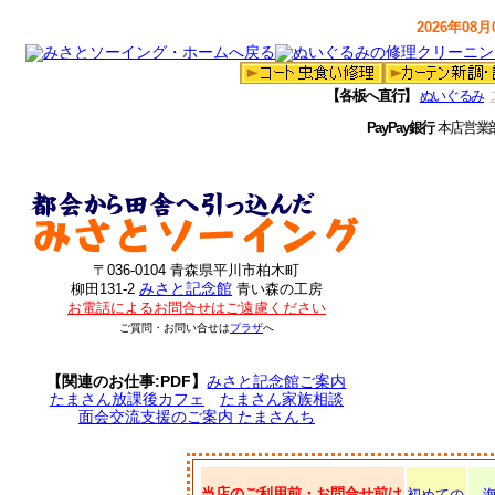
2026年08月0
【各板へ直行】
ぬいぐるみ
PayPay銀行
本店営業
〒036-0104 青森県平川市柏木町
みさと記念館
柳田131-2
青い森の工房
お電話によるお問合せはご遠慮ください
ご質問・お問い合せは
プラザ
へ
【関連のお仕事:PDF】
みさと記念館ご案内
たまさん放課後カフェ
たまさん家族相談
面会交流支援のご案内 たまさんち
当店のご利用前・お問合せ前は
初めての