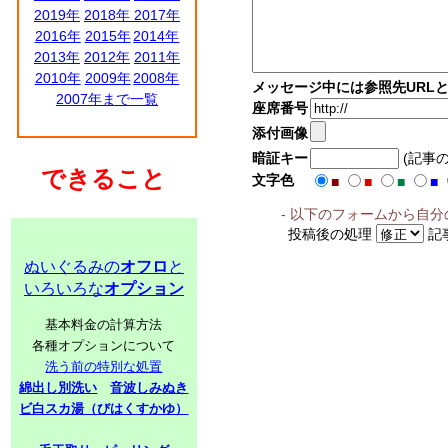
2019年
2018年
2017年
2016年
2015年
2014年
2013年
2012年
2011年
2010年
2009年
2008年
メッセージ中には参照先URL
2007年まで一覧
座席番号
添付画像
暗証キー
(記事
できること
文字色
■
■
■
■
- 以下のフォームから自
投稿後の処理
記
ぬいぐるみの
オフロ
と
いろいろな
オプション
基本料金の計算方法
各種オプションについて
洗う前の特別な処置
綿出し別洗い
音波しみぬき
ビ白スカ湯（びはくすかゆ）