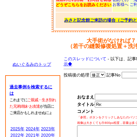
お客様へ
ご
どうぞこちらをお読みください
みさと記念館ご来訪の場合（ご予約と
大手術がなければ７
（若干の縫製修復処置＋洗
このスレッドについて
- 以下は、記事
示◆
ぬいぐるみのトップ
投稿後の処理
記事No
過去事例を検索するに
は
おなまえ
これまでに
ご親戚・生き別れ
タイトル
た兄弟姉妹･お友達
が当店に
コメント
ご来店かもしれませぬにょ
「参照」ボタンをクリックしあなたのパソ
画像は大きくても巾800px程度，容量は多
2025年
2024年
2023年
2022年
2021年
2020年