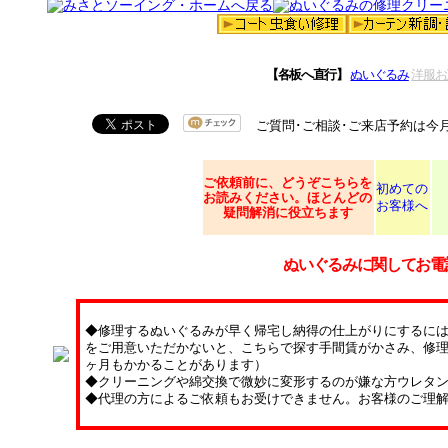
【各板へ直行】
ぬいぐるみ
洋服お
ご質問･ご相談･ご来店予約は今
ご依頼
前に、どうぞこちらを
初めての
お読みください。ほとんどの
お客様へ
疑問解消に役立ちます
ぬいぐるみに関してお電
◆修理するぬいぐるみが早く帰宅し納得の仕上がりにするに
をご用意いただかないと、こちらで探す手間賃がかさみ、修理
ヶ月もかかることがあります）
◆クリーニングや綿交換で微妙に変形するのが嫌な方ウレタ
◆代理の方によるご依頼もお受けできません。お客様のご理