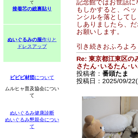
記念館ではお世話に
て
もしかすると、ベッ
接着芯の総裏貼り
ンシルを落としてし
しありましたら、だ
お願いします。
ぬいぐるみの服
作りと
引き続きおふろよろ
ドレスアップ
Re: 東京都江東区
さたん･いるたん･
投稿者：
番頭たま
ビビビ材団
について
投稿日：2025/09/22(
ムルヒャ普及協会につい
て
ぬいぐるみ健康診断
ぬいぐるみ懇親会につい
て