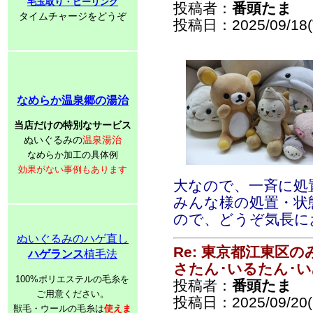
毛玉取り・ピーリング
投稿者：
番頭たま
タイムチャージをどうぞ
投稿日：2025/09/18(T
なめらか温泉郷の湯治
当店だけの特別なサービス
ぬいぐるみの
温泉湯治
なめらか加工の具体例
効果がない事例もあります
大なので、一斉に処
みんな様の処置・状
ので、どうぞ気長に
ぬいぐるみのハゲ直し
Re: 東京都江東区
ハゲランス
植毛法
さたん･いるたん･
100%ポリエステルの毛糸を
投稿者：
番頭たま
ご用意ください。
投稿日：2025/09/20(S
獣毛・ウールの毛糸は
使えま