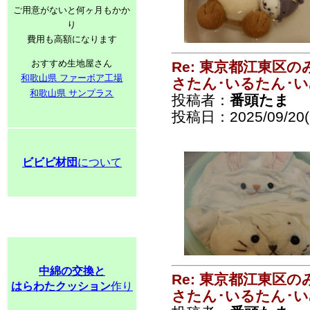
ご用意がないと何ヶ月もかか
り
費用も高額になります
おすすめ生地屋さん
Re: 東京都江東区
和歌山県 ファーボア工場
さたん･いるたん･
和歌山県 サンプラス
投稿者：
番頭たま
投稿日：2025/09/20(S
ビビビ材団
について
中綿の交換と
Re: 東京都江東区
はらわたクッション
作り
さたん･いるたん･