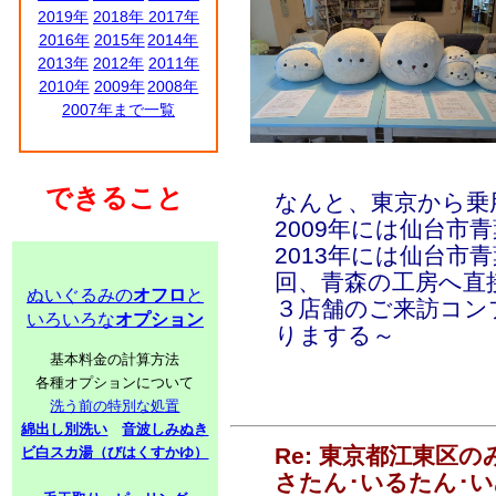
2019年
2018年
2017年
2016年
2015年
2014年
2013年
2012年
2011年
2010年
2009年
2008年
2007年まで一覧
できること
なんと、東京から乗
2009年には仙台市
2013年には仙台市
回、青森の工房へ直
ぬいぐるみの
オフロ
と
３店舗のご来訪コン
いろいろな
オプション
りまする～
基本料金の計算方法
各種オプションについて
洗う前の特別な処置
綿出し別洗い
音波しみぬき
Re: 東京都江東区
ビ白スカ湯（びはくすかゆ）
さたん･いるたん･