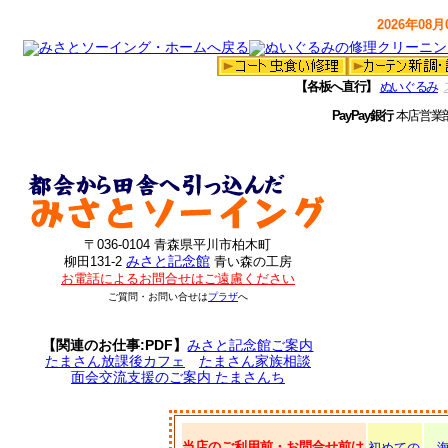
2026年08月0
【各板へ直行】
ぬいぐるみ
PayPay銀行
本店営業
〒036-0104 青森県平川市柏木町
みさと記念館
柳田131-2
青い森の工房
お電話によるお問合せはご遠慮ください
ご質問・お問い合せは
プラザ
へ
【関連のお仕事:PDF】
みさと記念館ご案内
たまさん放課後カフェ
たまさん家族相談
面会交流支援のご案内 たまさんち
当店のご利用前・お問合せ前は
初めての