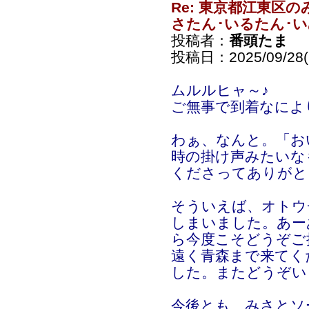
Re: 東京都江東区
さたん･いるたん･
投稿者：
番頭たま
投稿日：2025/09/28(S
ムルルヒャ～♪
ご無事で到着なによ
わぁ、なんと。「お
時の掛け声みたいな
くださってありがと
そういえば、オトウ
しまいました。あー
ら今度こそどうぞご
遠く青森まで来てく
した。またどうぞい
今後とも、みさとソ