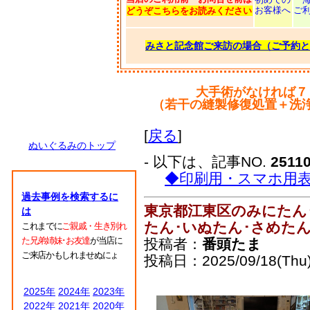
お客様へ
ご
どうぞこちらをお読みください
みさと記念館ご来訪の場合（ご予約と
大手術がなければ７
（若干の縫製修復処置＋洗
[
戻る
]
ぬいぐるみのトップ
- 以下は、記事NO.
2511
◆印刷用・スマホ用
過去事例を検索するに
東京都江東区のみにたん
は
たん･いぬたん･さめた
これまでに
ご親戚・生き別れ
た兄弟姉妹･お友達
が当店に
投稿者：
番頭たま
ご来店かもしれませぬにょ
投稿日：2025/09/18(Thu)
2025年
2024年
2023年
2022年
2021年
2020年