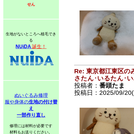
せん
生地がないところへ植毛でき
る
NUiDA
誕生！
Re: 東京都江東区
さたん･いるたん･
投稿者：
番頭たま
投稿日：2025/09/20(S
ぬいぐるみ修理
服や身体の
生地の付け替
え
一部作り直し
修理には材料が必要です
材料もお送りください。