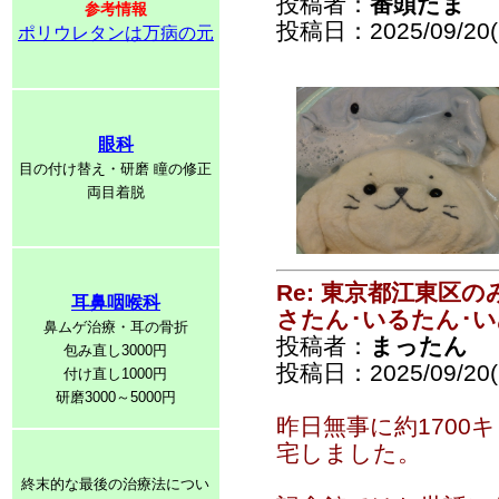
投稿者：
番頭たま
参考情報
投稿日：2025/09/20(S
ポリウレタンは万病の元
眼科
目の付け替え・研磨 瞳の修正
両目着脱
Re: 東京都江東区
耳鼻咽喉科
さたん･いるたん･
鼻ムゲ治療・耳の骨折
投稿者：
まったん
包み直し3000円
投稿日：2025/09/20(S
付け直し1000円
研磨3000～5000円
昨日無事に約170
宅しました。
終末的な最後の治療法につい