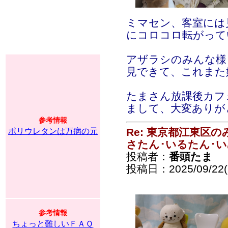
ミマセン、客室には
にコロコロ転がって
アザラシのみんな様
見できて、これまた
たまさん放課後カフ
まして、大変ありが
参考情報
Re: 東京都江東区
ポリウレタンは万病の元
さたん･いるたん･
投稿者：
番頭たま
投稿日：2025/09/22(
参考情報
ちょっと難しいＦＡＱ