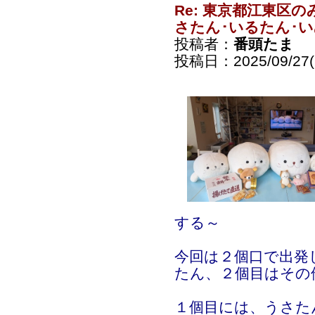
Re: 東京都江東区
さたん･いるたん･
投稿者：
番頭たま
投稿日：2025/09/27(S
する～
今回は２個口で出発
たん、２個目はその
１個目には、うさた