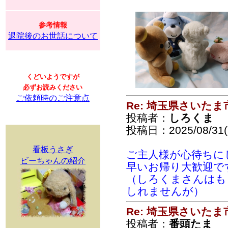
参考情報
退院後のお世話について
くどいようですが
必ずお読みください
ご依頼時のご注意点
Re: 埼玉県さいた
投稿者：
しろくま
投稿日：2025/08/31(S
看板うさぎ
ご主人様が心待ちに
ビーちゃんの紹介
早いお帰り大歓迎で
（しろくまさんはも
しれませんが）
Re: 埼玉県さいた
投稿者：
番頭たま