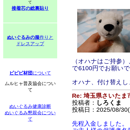
て
接着芯の総裏貼り
ぬいぐるみの服
作りと
ドレスアップ
（オハナはご持参）、
で6100円でお願い
ビビビ材団
について
オハナ、付け替えし
ムルヒャ普及協会につい
て
Re: 埼玉県さいた
投稿者：
しろくま
ぬいぐるみ健康診断
投稿日：2025/08/30(S
ぬいぐるみ懇親会につい
て
先程入金しました。