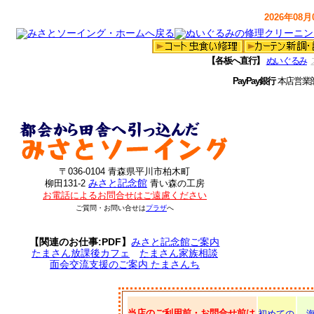
2026年08月0
【各板へ直行】
ぬいぐるみ
PayPay銀行
本店営業
〒036-0104 青森県平川市柏木町
みさと記念館
柳田131-2
青い森の工房
お電話によるお問合せはご遠慮ください
ご質問・お問い合せは
プラザ
へ
【関連のお仕事:PDF】
みさと記念館ご案内
たまさん放課後カフェ
たまさん家族相談
面会交流支援のご案内 たまさんち
当店のご利用前・お問合せ前は
初めての