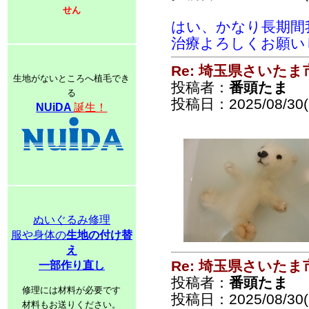
せん
はい、かなり長期間
治療よろしくお願い
Re: 埼玉県さいた
生地がないところへ植毛でき
投稿者：
番頭たま
る
投稿日：2025/08/30(S
NUiDA
誕生！
ぬいぐるみ修理
服や身体の
生地の付け替
え
Re: 埼玉県さいた
一部作り直し
投稿者：
番頭たま
修理には材料が必要です
投稿日：2025/08/30(S
材料もお送りください。