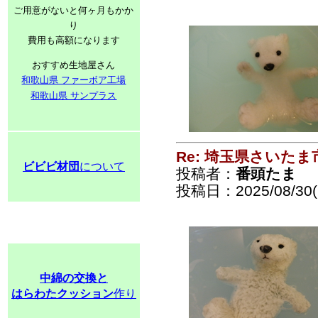
ご用意がないと何ヶ月もかか
り
費用も高額になります
おすすめ生地屋さん
和歌山県 ファーボア工場
和歌山県 サンプラス
Re: 埼玉県さいた
ビビビ材団
について
投稿者：
番頭たま
投稿日：2025/08/30(S
中綿の交換と
はらわたクッション
作り