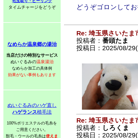
毛玉取り・ピーリング
どうぞゴロンしてお
タイムチャージをどうぞ
Re: 埼玉県さいた
投稿者：
番頭たま
なめらか温泉郷の湯治
投稿日：2025/08/29(F
当店だけの特別なサービス
ぬいぐるみの
温泉湯治
なめらか加工の具体例
効果がない事例もあります
ぬいぐるみのハゲ直し
ハゲランス
植毛法
Re: 埼玉県さいた
100%ポリエステルの毛糸を
投稿者：
しろくま
ご用意ください。
投稿日：2025/08/29(F
獣毛・ウールの毛糸は
使えま