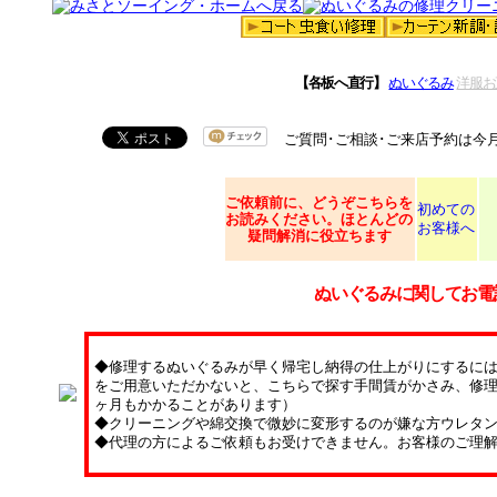
【各板へ直行】
ぬいぐるみ
洋服お
ご質問･ご相談･ご来店予約は今
ご依頼
前に、どうぞこちらを
初めての
お読みください。ほとんどの
お客様へ
疑問解消に役立ちます
ぬいぐるみに関してお電
◆修理するぬいぐるみが早く帰宅し納得の仕上がりにするに
をご用意いただかないと、こちらで探す手間賃がかさみ、修理
ヶ月もかかることがあります）
◆クリーニングや綿交換で微妙に変形するのが嫌な方ウレタ
◆代理の方によるご依頼もお受けできません。お客様のご理