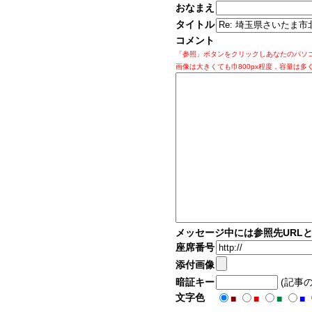
おなまえ
タイトル
コメント
「参照」ボタンをクリックしあなたのパソ
画像は大きくても巾800px程度，容量は多
メッセージ中には参照先URL
座席番号
添付画像
暗証キー
(記事
文字色
■
■
■
■