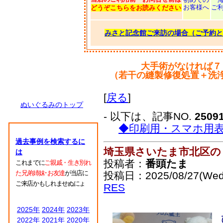
お客様へ
ご
どうぞこちらをお読みください
みさと記念館ご来訪の場合（ご予約と
大手術がなければ７
（若干の縫製修復処置＋洗
[
戻る
]
ぬいぐるみのトップ
- 以下は、記事NO.
2509
◆印刷用・スマホ用
過去事例を検索するに
埼玉県さいたま市北区の
は
投稿者：
番頭たま
これまでに
ご親戚・生き別れ
た兄弟姉妹･お友達
が当店に
投稿日：2025/08/27(Wed
ご来店かもしれませぬにょ
RES
2025年
2024年
2023年
2022年
2021年
2020年