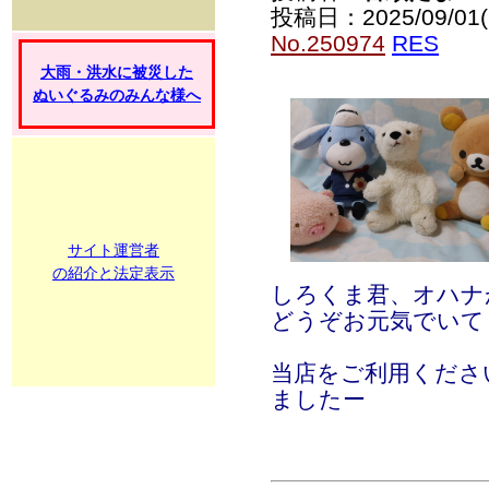
投稿日：2025/09/01(
No.250974
RES
大雨・洪水に被災した
ぬいぐるみのみんな様へ
サイト運営者
の紹介と法定表示
しろくま君、オハナ
どうぞお元気でいて
当店をご利用くださ
ましたー