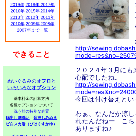
2019年
2018年
2017年
2016年
2015年
2014年
2013年
2012年
2011年
2010年
2009年
2008年
2007年まで一覧
http://sewing.dobash
できること
mode=res&no=2507
２０２４年３月にも
心配でしたね。
ぬいぐるみの
オフロ
と
http://sewing.dobash
いろいろな
オプション
mode=res&no=2400
今回は付け替えとい
基本料金の計算方法
各種オプションについて
洗う前の特別な処置
わぁ、なんだか涼し
綿出し別洗い
音波しみぬき
れたんだねー こち
ビ白スカ湯（びはくすかゆ）
ありますね♪