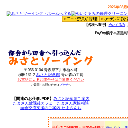
2026年08月0
【各板へ直行】
ぬいぐるみ
PayPay銀行
本店営業
〒036-0104 青森県平川市柏木町
みさと記念館
柳田131-2
青い森の工房
お電話によるお問合せはご遠慮ください
ご質問・お問い合せは
プラザ
へ
【関連のお仕事:PDF】
みさと記念館ご案内
たまさん放課後カフェ
たまさん家族相談
面会交流支援のご案内 たまさんち
当店のご利用前・お問合せ前は
初めての