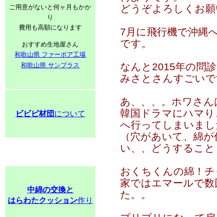
どうぞよろしくお願
ご用意がないと何ヶ月もかか
り
費用も高額になります
7月に飛行機で沖縄へ
です。
おすすめ生地屋さん
和歌山県 ファーボア工場
なんと2015年の問
和歌山県 サンプラス
みさとさんすごいで
あ、、、。ホワさん
韓国ドラマにハマり
ビビビ材団
について
へ行ってしまいまし
（穴があいて、綿が
い、、どうすること
おくちくんの綿！チ
家ではエマールで数
中綿の交換と
た。。
はらわたクッション
作り