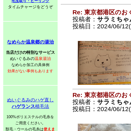
毛玉取り・ピーリング
タイムチャージをどうぞ
Re: 東京都港区の
投稿者：
サラミちゃ
投稿日：2024/06/12(
なめらか温泉郷の湯治
当店だけの特別なサービス
ぬいぐるみの
温泉湯治
なめらか加工の具体例
効果がない事例もあります
Re: 東京都港区の
ぬいぐるみのハゲ直し
投稿者：
サラミちゃ
ハゲランス
植毛法
投稿日：2024/06/12(
100%ポリエステルの毛糸を
ご用意ください。
獣毛・ウールの毛糸は
使えま