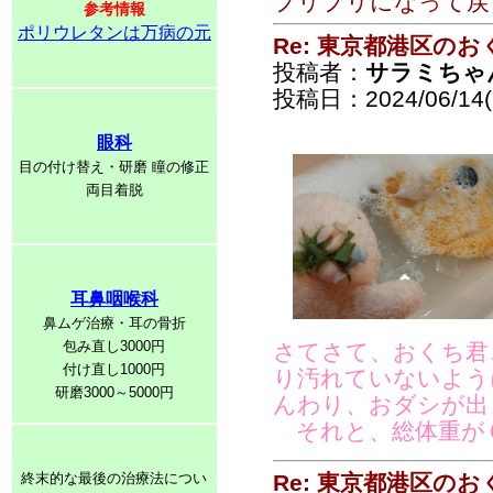
プリプリになって戻
参考情報
ポリウレタンは万病の元
Re: 東京都港区の
投稿者：
サラミちゃ
投稿日：2024/06/14(F
眼科
目の付け替え・研磨 瞳の修正
両目着脱
耳鼻咽喉科
鼻ムゲ治療・耳の骨折
包み直し3000円
さてさて、おくち君
付け直し1000円
り汚れていないよう
研磨3000～5000円
んわり、おダシが出
それと、総体重が
終末的な最後の治療法につい
Re: 東京都港区の