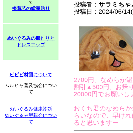
て
投稿者：
サラミちゃ
接着芯の総裏貼り
投稿日：2024/06/14(F
ぬいぐるみの服
作りと
ドレスアップ
ビビビ材団
について
2700円、なめらか温
ムルヒャ普及協会につい
割引▲500円、お帰
て
20000円でお願い
おくち君のなめらか
ぬいぐるみ健康診断
らいなので、早けれ
ぬいぐるみ懇親会につい
ると思いますー
て