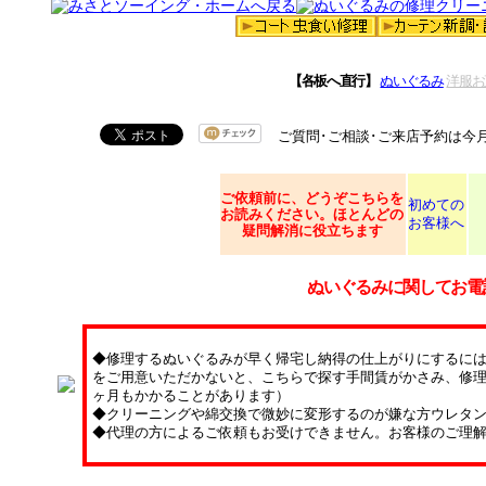
【各板へ直行】
ぬいぐるみ
洋服お
ご質問･ご相談･ご来店予約は今
ご依頼
前に、どうぞこちらを
初めての
お読みください。ほとんどの
お客様へ
疑問解消に役立ちます
ぬいぐるみに関してお電
◆修理するぬいぐるみが早く帰宅し納得の仕上がりにするに
をご用意いただかないと、こちらで探す手間賃がかさみ、修理
ヶ月もかかることがあります）
◆クリーニングや綿交換で微妙に変形するのが嫌な方ウレタ
◆代理の方によるご依頼もお受けできません。お客様のご理