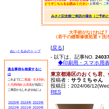
お客様へ
ご
どうぞこちらをお読みください
みさと記念館ご来訪の場合（ご予約と
大手術がなければ７
（若干の縫製修復処置＋洗
[
戻る
]
ぬいぐるみのトップ
- 以下は、記事NO.
2403
◆印刷用・スマホ用
過去事例を検索するに
東京都港区のおくち君、
は
投稿者：
サラミちゃん
これまでに
ご親戚・生き別れ
た兄弟姉妹･お友達
が当店に
投稿日：2024/06/12(Wed
ご来店かもしれませぬにょ
RES
2025年
2024年
2023年
2022年
2021年
2020年