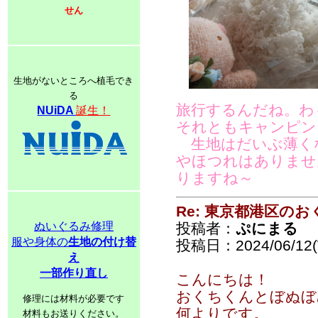
せん
生地がないところへ植毛でき
る
旅行するんだね。わ
NUiDA
誕生！
それともキャンピン
生地はだいぶ薄く
やほつれはありませ
りますね～
Re: 東京都港区の
ぬいぐるみ修理
投稿者：
ぷにまる
服や身体の
生地の付け替
投稿日：2024/06/12(
え
一部作り直し
こんにちは！
おくちくんとぼぬぼ
修理には材料が必要です
何よりです。
材料もお送りください。