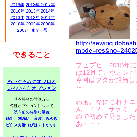
2019年
2018年
2017年
2016年
2015年
2014年
2013年
2012年
2011年
2010年
2009年
2008年
2007年まで一覧
http://sewing.dobash
mode=res&no=2402
できること
ブヒブヒ 2015年
は12月で、ウォン
今回はブタが担当し
ぬいぐるみの
オフロ
と
～
いろいろな
オプション
基本料金の計算方法
わぁ。なにこれナニ
各種オプションについて
ん」！？ サラミ、
洗う前の特別な処置
ので初めて見ました
綿出し別洗い
音波しみぬき
あ・・・
ビ白スカ湯（びはくすかゆ）