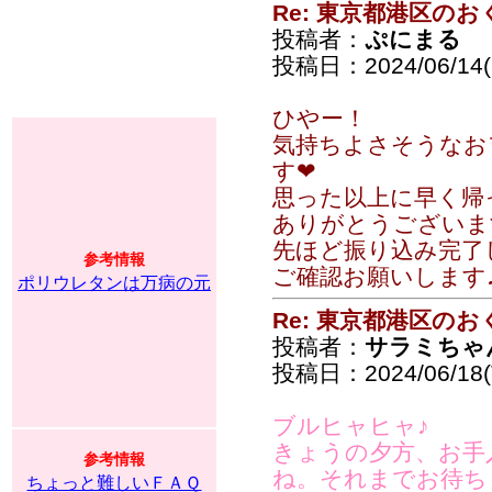
Re: 東京都港区の
投稿者：
ぷにまる
投稿日：2024/06/14(F
ひやー！
気持ちよさそうなお
す❤︎
思った以上に早く帰
ありがとうございます(
先ほど振り込み完了
参考情報
ご確認お願いします
ポリウレタンは万病の元
Re: 東京都港区の
投稿者：
サラミちゃ
投稿日：2024/06/18(T
ブルヒャヒャ♪
きょうの夕方、お手
参考情報
ね。それまでお待ち
ちょっと難しいＦＡＱ