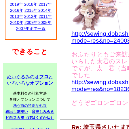
2019年
2018年
2017年
2016年
2015年
2014年
2013年
2012年
2011年
2010年
2009年
2008年
2007年まで一覧
http://sewing.dobash
mode=res&no=2400
できること
おふたりともご来訪
いらした太君のスレ
ですが、太一君（当
でした
ぬいぐるみの
オフロ
と
http://sewing.dobash
いろいろな
オプション
mode=res&no=1823
基本料金の計算方法
各種オプションについて
どうぞゴロンゴロン
洗う前の特別な処置
綿出し別洗い
音波しみぬき
ビ白スカ湯（びはくすかゆ）
Re: 埼玉県さいた