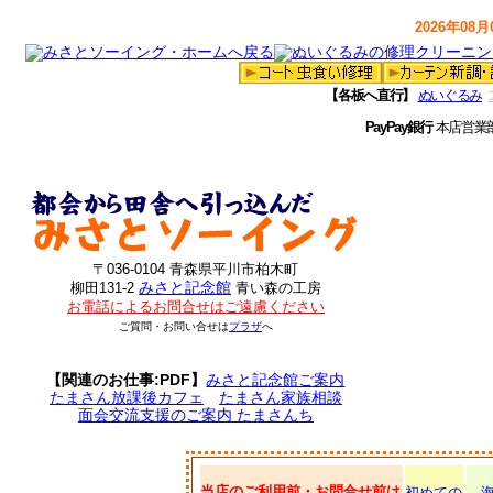
2026年08月0
【各板へ直行】
ぬいぐるみ
PayPay銀行
本店営業
〒036-0104 青森県平川市柏木町
みさと記念館
柳田131-2
青い森の工房
お電話によるお問合せはご遠慮ください
ご質問・お問い合せは
プラザ
へ
【関連のお仕事:PDF】
みさと記念館ご案内
たまさん放課後カフェ
たまさん家族相談
面会交流支援のご案内 たまさんち
当店のご利用前・お問合せ前は
初めての