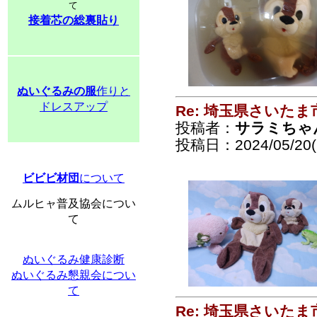
て
接着芯の総裏貼り
ぬいぐるみの服
作りと
ドレスアップ
Re: 埼玉県さいた
投稿者：
サラミちゃ
投稿日：2024/05/20(
ビビビ材団
について
ムルヒャ普及協会につい
て
ぬいぐるみ健康診断
ぬいぐるみ懇親会につい
て
Re: 埼玉県さいた