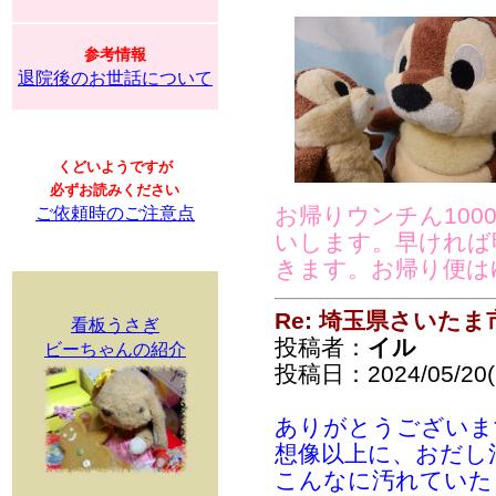
参考情報
退院後のお世話について
くどいようですが
必ずお読みください
お帰りウンチん100
ご依頼時のご注意点
いします。早ければ
きます。お帰り便は
Re: 埼玉県さいた
看板うさぎ
投稿者：
イル
ビーちゃんの紹介
投稿日：2024/05/20(
ありがとうございま
想像以上に、おだし汁
こんなに汚れていた