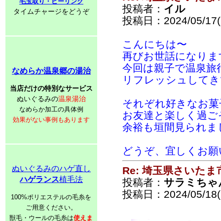
毛玉取り・ピーリング
投稿者：
イル
タイムチャージをどうぞ
投稿日：2024/05/17(F
こんにちは〜
再びお世話になります
今回は親子で温泉旅
なめらか温泉郷の湯治
リフレッシュしてき
当店だけの特別なサービス
ぬいぐるみの
温泉湯治
それぞれ好きなお菓
なめらか加工の具体例
お友達と楽しく過ご
効果がない事例もあります
余裕も垣間見られま
どうぞ、宜しくお願
ぬいぐるみのハゲ直し
Re: 埼玉県さいた
ハゲランス
植毛法
投稿者：
サラミちゃ
投稿日：2024/05/18(S
100%ポリエステルの毛糸を
ご用意ください。
獣毛・ウールの毛糸は
使えま