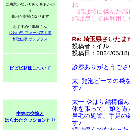
ね
ご用意がないと何ヶ月もかか
り
綿は特に傷んだ感
費用も高額になります
綿は戻して再利用し
おすすめ生地屋さん
和歌山県 ファーボア工場
Re: 埼玉県さいた
和歌山県 サンプラス
投稿者：
イル
投稿日：2024/05/18(S
診察ありがとうござ
ビビビ材団
について
太: 発泡ビーズの
す♪
太一:やはり結構傷
体を張って、娘と遊
中綿の交換と
鼻毛の処置、手足の
はらわたクッション
作り
す♪
綿は傷んでなかった