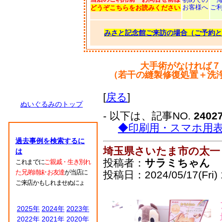
お客様へ
ご
どうぞこちらをお読みください
みさと記念館ご来訪の場合（ご予約と
大手術がなければ７
（若干の縫製修復処置＋洗
[
戻る
]
ぬいぐるみのトップ
- 以下は、記事NO.
2402
◆印刷用・スマホ用
過去事例を検索するに
埼玉県さいたま市の太一
は
投稿者：
サラミちゃん
これまでに
ご親戚・生き別れ
た兄弟姉妹･お友達
が当店に
投稿日：2024/05/17(Fri) 
ご来店かもしれませぬにょ
2025年
2024年
2023年
2022年
2021年
2020年