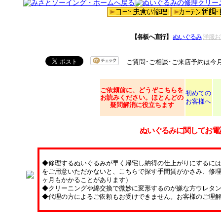
【各板へ直行】
ぬいぐるみ
洋服お
ご質問･ご相談･ご来店予約は今
ご依頼
前に、どうぞこちらを
初めての
お読みください。ほとんどの
お客様へ
疑問解消に役立ちます
ぬいぐるみに関してお電
◆修理するぬいぐるみが早く帰宅し納得の仕上がりにするに
をご用意いただかないと、こちらで探す手間賃がかさみ、修理
ヶ月もかかることがあります）
◆クリーニングや綿交換で微妙に変形するのが嫌な方ウレタ
◆代理の方によるご依頼もお受けできません。お客様のご理