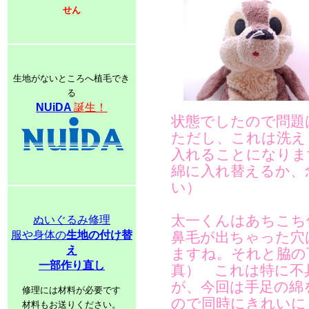
せん
生地がないところへ植毛でき
る
NUiDA
誕生！
状態でしたので問題
ただし、これは洗え
入れることになりま
綿に入れ替えるか、
い）
太一くんはあちこち
ぬいぐるみ修理
服や身体の
生地の付け替
鼻毛が出ちゃった穴
え
ますね。それと脇の
一部作り直し
真） これは特に不
が、今回は手足の綿
修理には材料が必要です
ので同時にきれいに
材料もお送りください。