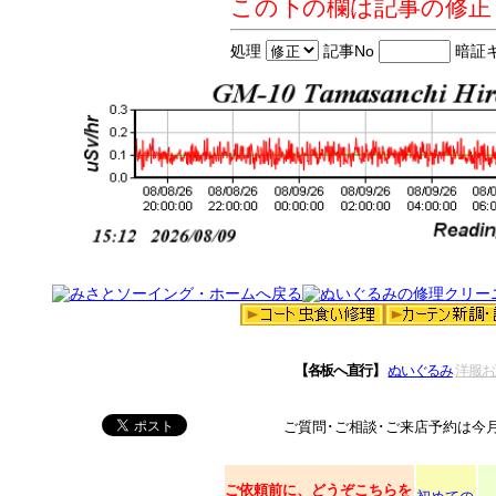
この下の欄は記事の修正
処理
記事No
暗証
【各板へ直行】
ぬいぐるみ
洋服お
ご質問･ご相談･ご来店予約は今
ご依頼
前に、どうぞこちらを