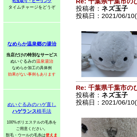
Re: 千葉県千葉市
毛玉取り・ピーリング
タイムチャージをどうぞ
投稿者：
ネズ玉子
投稿日：2021/06/10(T
なめらか温泉郷の湯治
当店だけの特別なサービス
ぬいぐるみの
温泉湯治
なめらか加工の具体例
効果がない事例もあります
Re: 千葉県千葉市
投稿者：
ネズ玉子
投稿日：2021/06/10(T
ぬいぐるみのハゲ直し
ハゲランス
植毛法
100%ポリエステルの毛糸を
ご用意ください。
獣毛・ウールの毛糸は
使えま