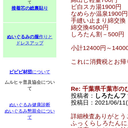
て
ビ白スカ湯1900円
接着芯の総裏貼り
なめらか温泉1900円
手縫い止まり綿交換 
綿交換4500円
しろたん割－500円
ぬいぐるみの服
作りと
ドレスアップ
小計12400円～140
これに消費税とお帰り
ビビビ材団
について
ムルヒャ普及協会につい
Re: 千葉県千葉市
て
投稿者：
しろたんフ
投稿日：2021/06/11(F
ぬいぐるみ健康診断
ぬいぐるみ懇親会につい
詳細検査ありがとう
て
ふっくらしろたんに