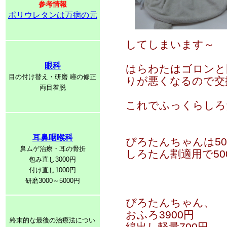
参考情報
ポリウレタンは万病の元
してしまいます～
眼科
はらわたはゴロンと
目の付け替え・研磨 瞳の修正
りが悪くなるので交
両目着脱
これでふっくらしろ
耳鼻咽喉科
ぴろたんちゃんは5
鼻ムゲ治療・耳の骨折
しろたん割適用で5
包み直し3000円
付け直し1000円
研磨3000～5000円
ぴろたんちゃん、
おふろ3900円
終末的な最後の治療法につい
綿出し軽量700円