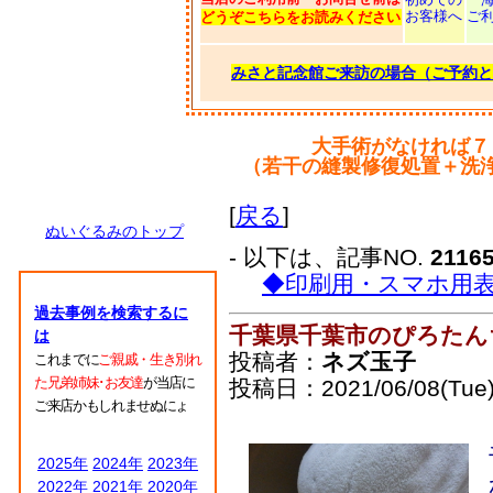
お客様へ
ご
どうぞこちらをお読みください
みさと記念館ご来訪の場合（ご予約と
大手術がなければ７
（若干の縫製修復処置＋洗
[
戻る
]
ぬいぐるみのトップ
- 以下は、記事NO.
2116
◆印刷用・スマホ用
過去事例を検索するに
千葉県千葉市のぴろたん
は
投稿者：
ネズ玉子
これまでに
ご親戚・生き別れ
た兄弟姉妹･お友達
が当店に
投稿日：2021/06/08(Tue)
ご来店かもしれませぬにょ
2025年
2024年
2023年
2022年
2021年
2020年