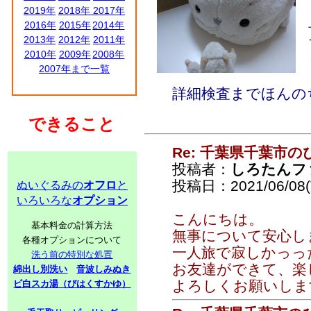
2019年
2018年
2017年
2016年
2015年
2014年
2013年
2012年
2011年
2010年
2009年
2008年
2007年まで一覧
詳細検査までほんの
できること
Re: 千葉県千葉市
投稿者：
しろたんフ
投稿日：2021/06/08(T
ぬいぐるみの
オフロ
と
いろいろな
オプション
こんにちは。
基本料金の計算方法
無事について安心し
各種オプションについて
一人旅で寂しかっっ
洗う前の特別な処置
お友達ができて、楽
綿出し別洗い
音波しみぬき
よろしくお願いしま
ビ白スカ湯（びはくすかゆ）