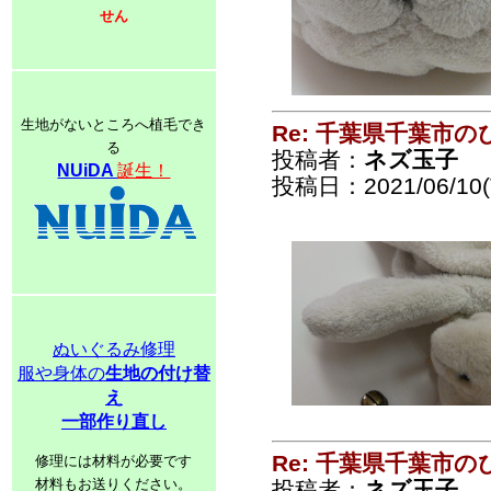
せん
生地がないところへ植毛でき
Re: 千葉県千葉市
る
投稿者：
ネズ玉子
NUiDA
誕生！
投稿日：2021/06/10(T
ぬいぐるみ修理
服や身体の
生地の付け替
え
一部作り直し
Re: 千葉県千葉市
修理には材料が必要です
材料もお送りください。
投稿者：
ネズ玉子