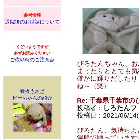
参考情報
退院後のお世話について
くどいようですが
必ずお読みください
ご依頼時のご注意点
ぴろたんちゃん、お
まったりととても気
確かに踊りだしたり
ね～（笑）
看板うさぎ
ビーちゃんの紹介
Re: 千葉県千葉市
投稿者：
しろたんフ
投稿日：2021/06/14(
ぴろたん、気持ちよ
湯船で踊っています