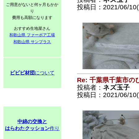
ご用意がないと何ヶ月もかか
投稿日：2021/06/10(T
り
費用も高額になります
おすすめ生地屋さん
和歌山県 ファーボア工場
和歌山県 サンプラス
ビビビ材団
について
Re: 千葉県千葉市
投稿者：
ネズ玉子
投稿日：2021/06/10(T
中綿の交換と
はらわたクッション
作り