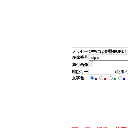
メッセージ中には参照先URL
座席番号
添付画像
暗証キー
(記事
文字色
■
■
■
■