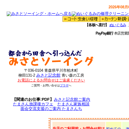
2026年08月0
【各板へ直行】
ぬいぐるみ
PayPay銀行
本店営業
〒036-0104 青森県平川市柏木町
みさと記念館
柳田131-2
青い森の工房
お電話によるお問合せはご遠慮ください
ご質問・お問い合せは
プラザ
へ
【関連のお仕事:PDF】
みさと記念館ご案内
たまさん放課後カフェ
たまさん家族相談
面会交流支援のご案内 たまさんち
当店のご利用前・お問合せ前は
初めての