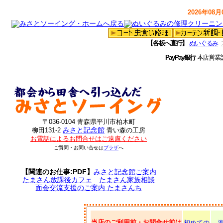
2026年08月0
【各板へ直行】
ぬいぐるみ
PayPay銀行
本店営業
〒036-0104 青森県平川市柏木町
みさと記念館
柳田131-2
青い森の工房
お電話によるお問合せはご遠慮ください
ご質問・お問い合せは
プラザ
へ
【関連のお仕事:PDF】
みさと記念館ご案内
たまさん放課後カフェ
たまさん家族相談
面会交流支援のご案内 たまさんち
当店のご利用前・お問合せ前は
初めての