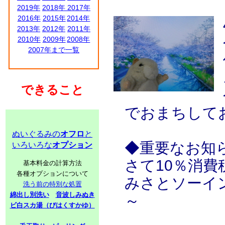
2019年
2018年
2017年
2016年
2015年
2014年
2013年
2012年
2011年
2010年
2009年
2008年
2007年まで一覧
できること
でおまちして
ぬいぐるみの
オフロ
と
◆重要なお知
いろいろな
オプション
さて10％消
基本料金の計算方法
各種オプションについて
みさとソーイ
洗う前の特別な処置
綿出し別洗い
音波しみぬき
～
ビ白スカ湯（びはくすかゆ）