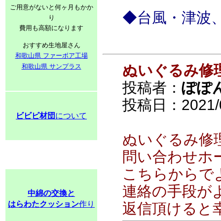
ご用意がないと何ヶ月もかか
◆台風・津波
り
費用も高額になります
おすすめ生地屋さん
和歌山県 ファーボア工場
ぬいぐるみ修
和歌山県 サンプラス
投稿者：
ぽぽ
投稿日：2021/04
ビビビ材団
について
ぬいぐるみ修
問い合わせホ
こちらからで
連絡の手段が
中綿の交換と
はらわたクッション
作り
返信頂けると