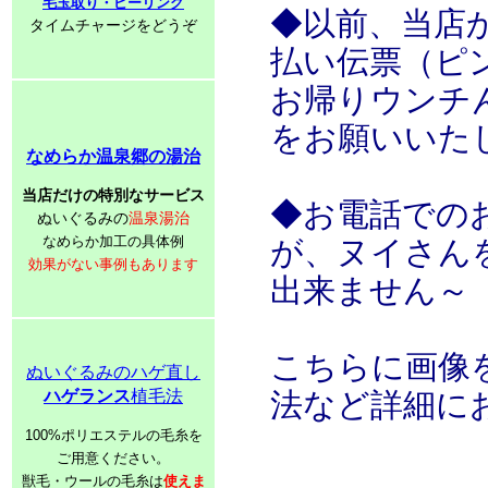
毛玉取り・ピーリング
◆以前、当店
タイムチャージをどうぞ
払い伝票（ピ
お帰りウンチ
をお願いいた
なめらか温泉郷の湯治
当店だけの特別なサービス
◆お電話での
ぬいぐるみの
温泉湯治
なめらか加工の具体例
が、ヌイさん
効果がない事例もあります
出来ません～
こちらに画像
ぬいぐるみのハゲ直し
ハゲランス
植毛法
法など詳細に
100%ポリエステルの毛糸を
ご用意ください。
獣毛・ウールの毛糸は
使えま