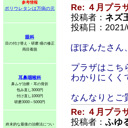
参考情報
Re: ４月プラ
ポリウレタンは万病の元
投稿者：
ネズ
投稿日：2021/04
眼科
目の付け替え・研磨 瞳の修正
ぽぽんたさん
両目着脱
プラザはこち
わかりにくく
耳鼻咽喉科
鼻ムゲ治療・耳の骨折
包み直し3000円
なんなりとご
付け直し1000円
研磨3000～5000円
Re: ４月プラ
投稿者：
ふゆ
終末的な最後の治療法につい