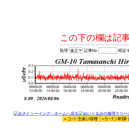
この下の欄は記
処理
記事No
暗証