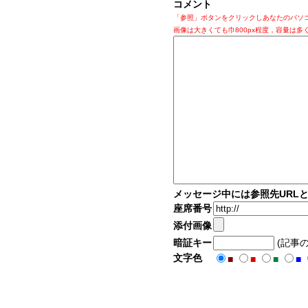
コメント
「参照」ボタンをクリックしあなたのパソ
画像は大きくても巾800px程度，容量は多
メッセージ中には参照先URL
座席番号
添付画像
暗証キー
(記事
文字色
■
■
■
■