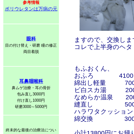
参考情報
ポリウレタンは万病の元
眼科
ますので、交換しま
目の付け替え・研磨 瞳の修正
コレで上半身のヘタ
両目着脱
もふおくん、
おふろ 4100
耳鼻咽喉科
綿出し軽量 70
鼻ムゲ治療・耳の骨折
ビ白スカ湯 200
包み直し3000円
なめらか温泉 20
付け直し1000円
縫直し 500
研磨3000～5000円
ハラワタクッション 
綿交換 300
終末的な最後の治療法につい
小計13800円にお