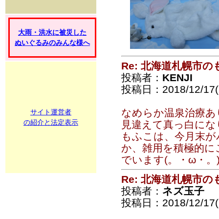
大雨・洪水に被災した
ぬいぐるみのみんな様へ
Re: 北海道札幌市
投稿者：
KENJI
投稿日：2018/12/17(
なめらか温泉治療あ
サイト運営者
の紹介と法定表示
見違えて真っ白になり
もふこは、今月末が
か、雑用を積極的に
でいます(。・ω・。
Re: 北海道札幌市
投稿者：
ネズ玉子
投稿日：2018/12/17(