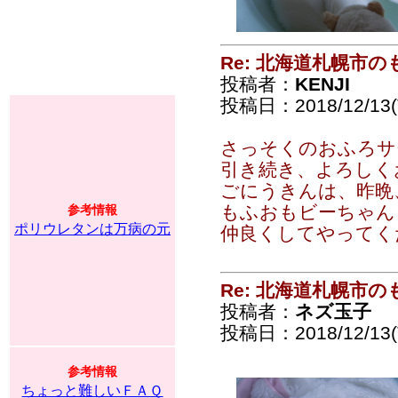
Re: 北海道札幌市
投稿者：
KENJI
投稿日：2018/12/13(T
さっそくのおふろサ
引き続き、よろしく
ごにうきんは、昨晩
もふおもビーちゃん
参考情報
ポリウレタンは万病の元
仲良くしてやってく
Re: 北海道札幌市
投稿者：
ネズ玉子
投稿日：2018/12/13(T
参考情報
ちょっと難しいＦＡＱ