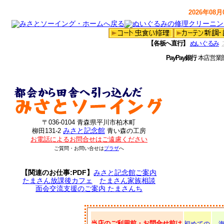
2026年08月0
【各板へ直行】
ぬいぐるみ
PayPay銀行
本店営業
〒036-0104 青森県平川市柏木町
みさと記念館
柳田131-2
青い森の工房
お電話によるお問合せはご遠慮ください
ご質問・お問い合せは
プラザ
へ
【関連のお仕事:PDF】
みさと記念館ご案内
たまさん放課後カフェ
たまさん家族相談
面会交流支援のご案内 たまさんち
当店のご利用前・お問合せ前は
初めての