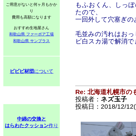
もふおくん、しっぽ
ご用意がないと何ヶ月もかか
り
たので、
費用も高額になります
一回外して穴塞ぎの
おすすめ生地屋さん
毛並みの汚れはおっ
和歌山県 ファーボア工場
ビ白スカ湯で解消で
和歌山県 サンプラス
ビビビ材団
について
Re: 北海道札幌市
投稿者：
ネズ玉子
投稿日：2018/12/12(
中綿の交換と
はらわたクッション
作り