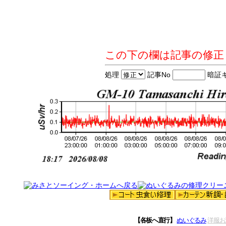
この下の欄は記事の修正
処理
記事No
暗証
【各板へ直行】
ぬいぐるみ
洋服お