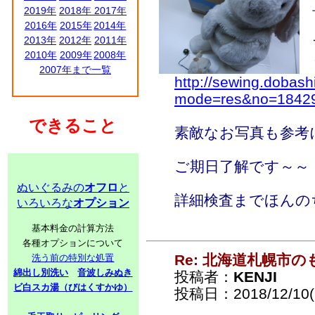
2019年
2018年
2017年
2016年
2015年
2014年
2013年
2012年
2011年
2010年
2009年
2008年
2007年まで一覧
http://sewing.dobash
mode=res&no=1842
できること
素敵なお写真も参考
ご期日了解です～～
ぬいぐるみの
オフロ
と
詳細検査までほんの
いろいろな
オプション
基本料金の計算方法
各種オプションについて
Re: 北海道札幌市
洗う前の特別な処置
綿出し別洗い
音波しみぬき
投稿者：
KENJI
ビ白スカ湯（びはくすかゆ）
投稿日：2018/12/10(