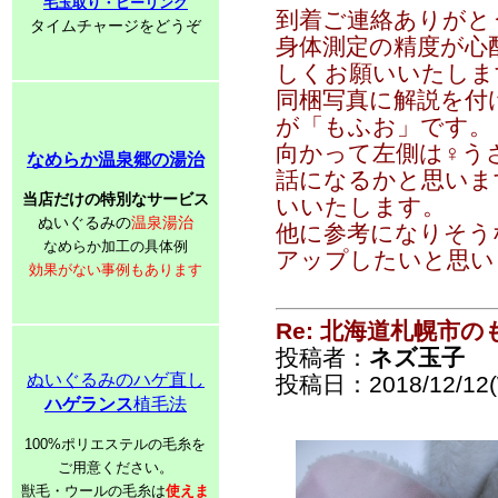
毛玉取り・ピーリング
到着ご連絡ありがと
タイムチャージをどうぞ
身体測定の精度が心
しくお願いいたしま
同梱写真に解説を付
が「もふお」です。
向かって左側は♀う
なめらか温泉郷の湯治
話になるかと思いま
当店だけの特別なサービス
いいたします。
ぬいぐるみの
温泉湯治
他に参考になりそう
なめらか加工の具体例
アップしたいと思い
効果がない事例もあります
Re: 北海道札幌市
投稿者：
ネズ玉子
ぬいぐるみのハゲ直し
投稿日：2018/12/12(
ハゲランス
植毛法
100%ポリエステルの毛糸を
ご用意ください。
獣毛・ウールの毛糸は
使えま