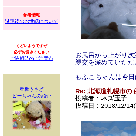
参考情報
退院後のお世話について
くどいようですが
必ずお読みください
お風呂から上がり次
ご依頼時のご注意点
親交を深めていただ
もふこちゃんは今日
看板うさぎ
Re: 北海道札幌市
ビーちゃんの紹介
投稿者：
ネズ玉子
投稿日：2018/12/14(F