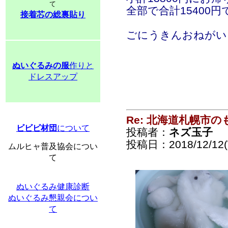
て
全部で合計15400円
接着芯の総裏貼り
ごにうきんおねがい
ぬいぐるみの服
作りと
ドレスアップ
Re: 北海道札幌市
ビビビ材団
について
投稿者：
ネズ玉子
投稿日：2018/12/12(
ムルヒャ普及協会につい
て
ぬいぐるみ健康診断
ぬいぐるみ懇親会につい
て