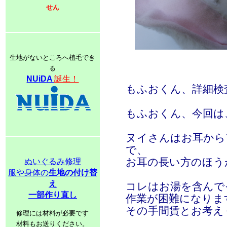
せん
生地がないところへ植毛でき
る
NUiDA
誕生！
もふおくん、詳細検
もふおくん、今回は、
ヌイさんはお耳から
で、
お耳の長い方のほう
ぬいぐるみ修理
服や身体の
生地の付け替
え
コレはお湯を含んで
一部作り直し
作業が困難になりま
その手間賃とお考え
修理には材料が必要です
材料もお送りください。