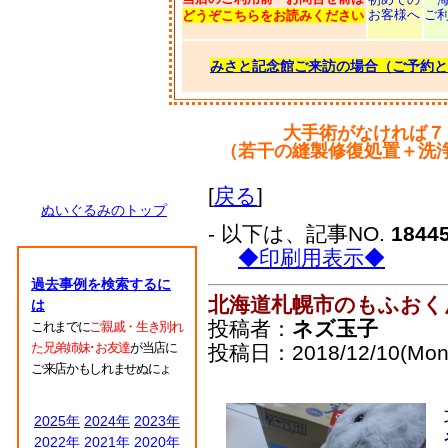
お客様へ
ご
どうぞこちらをお読みください
みさと記念館ご来訪の場合（ご予約と
大手術がなければ７
（若干の縫製修復処置＋洗
[
戻る
]
ぬいぐるみのトップ
- 以下は、記事NO.
1844
◆印刷用表示◆
過去事例を検索するに
北海道札幌市のもふおく
は
投稿者：
ネズ玉子
これまでに
ご親戚・生き別れ
た兄弟姉妹･お友達
が当店に
投稿日：2018/12/10(Mon)
ご来店かもしれませぬにょ
2025年
2024年
2023年
2022年
2021年
2020年