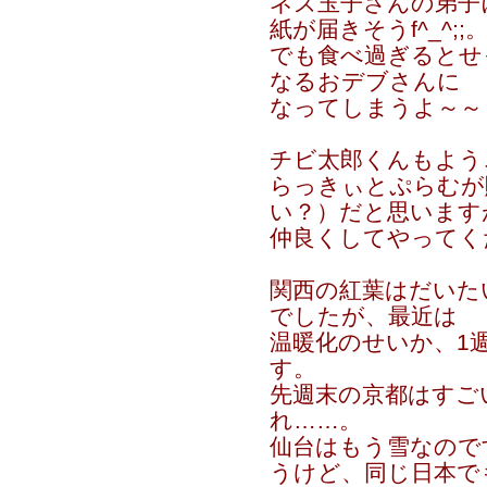
ネズ玉子さんの弟子
紙が届きそうf^_^;;
でも食べ過ぎるとせ
なるおデブさんに
なってしまうよ～～（
チビ太郎くんもよう
らっきぃとぷらむが
い？）だと思います
仲良くしてやってく
関西の紅葉はだいた
でしたが、最近は
温暖化のせいか、1
す。
先週末の京都はすご
れ……。
仙台はもう雪なので
うけど、同じ日本で