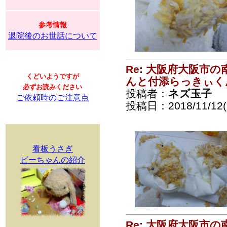
参考情報
退院後のお世話について
Re: 大阪府大阪市
くどいようですが
んと付添らっきぃく
必ずお読みください
投稿者：
ネズ玉子
ご依頼時のご注意点
投稿日：2018/11/12(
看板うさぎ
ビーちゃんの紹介
Re: 大阪府大阪市