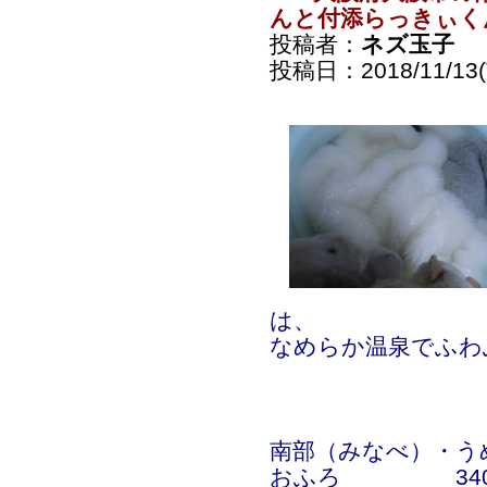
んと付添らっきぃく
投稿者：
ネズ玉子
投稿日：2018/11/13(T
は、
なめらか温泉でふわ
南部（みなべ）・う
おふろ 340