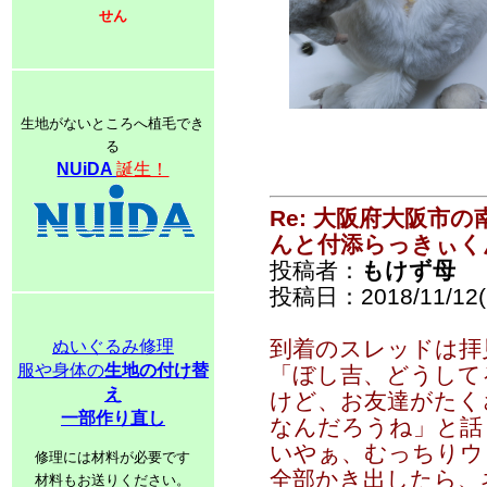
せん
生地がないところへ植毛でき
る
NUiDA
誕生！
Re: 大阪府大阪市
んと付添らっきぃく
投稿者：
もけず母
投稿日：2018/11/12(
到着のスレッドは拝
ぬいぐるみ修理
服や身体の
生地の付け替
「ぼし吉、どうして
え
けど、お友達がたく
一部作り直し
なんだろうね」と話
いやぁ、むっちりウ
修理には材料が必要です
全部かき出したら、
材料もお送りください。