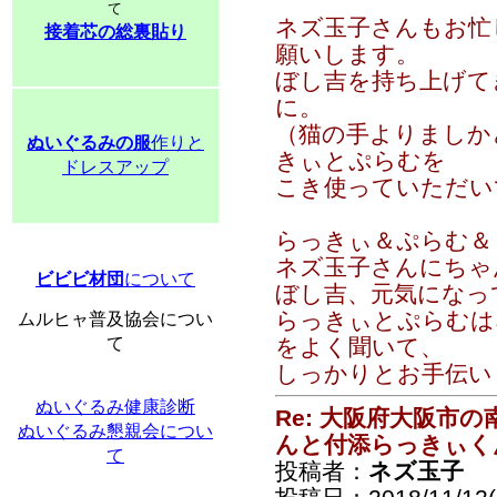
て
ネズ玉子さんもお忙
接着芯の総裏貼り
願いします。
ぼし吉を持ち上げて
に。
（猫の手よりましか
ぬいぐるみの服
作りと
きぃとぷらむを
ドレスアップ
こき使っていただい
らっきぃ＆ぷらむ＆
ネズ玉子さんにちゃ
ビビビ材団
について
ぼし吉、元気になっ
らっきぃとぷらむは
ムルヒャ普及協会につい
て
をよく聞いて、
しっかりとお手伝い
ぬいぐるみ健康診断
Re: 大阪府大阪市
ぬいぐるみ懇親会につい
んと付添らっきぃく
て
投稿者：
ネズ玉子