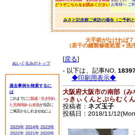
お客様へ
ご
どうぞこちらをお読みください
みさと記念館ご来訪の場合（ご予約と
大手術がなければ７
（若干の縫製修復処置＋洗
[
戻る
]
ぬいぐるみのトップ
- 以下は、記事NO.
1839
◆印刷用表示◆
過去事例を検索するに
大阪府大阪市の南部（み
は
っきぃくんとぷらむく
これまでに
ご親戚・生き別れ
た兄弟姉妹･お友達
が当店に
投稿者：
ネズ玉子
ご来店かもしれませぬにょ
投稿日：2018/11/12(Mon)
2025年
2024年
2023年
2022年
2021年
2020年