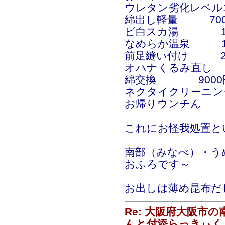
ウレタン劣化レベル
綿出し軽量 70
ビ白スカ湯 17
なめらか温泉 17
前足縫い付け 2
オハナくるみ直し 
綿交換 9000
ネクタイクリーニン
お帰りウンチん 1
これにお怪我処置と
南部（みなべ）・う
おふろです～
お出しは薄め昆布だ
Re: 大阪府大阪市
んと付添らっきぃく