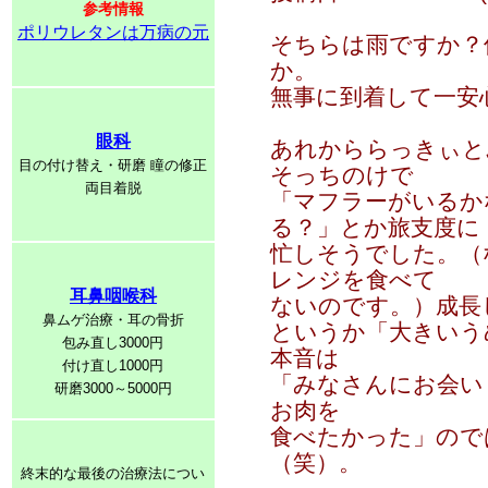
参考情報
ポリウレタンは万病の元
そちらは雨ですか？
か。
無事に到着して一安
眼科
あれかららっきぃと
目の付け替え・研磨 瞳の修正
そっちのけで
両目着脱
「マフラーがいるか
る？」とか旅支度に
忙しそうでした。（
レンジを食べて
耳鼻咽喉科
ないのです。）成長
鼻ムゲ治療・耳の骨折
というか「大きいう
包み直し3000円
本音は
付け直し1000円
「みなさんにお会い
研磨3000～5000円
お肉を
食べたかった」ので
（笑）。
終末的な最後の治療法につい