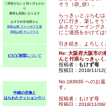
そう（@_@）。
ご用意がないと何ヶ月もかか
り
費用も高額になります
らっきぃとぷらむは
びに行き、楽しそう
おすすめ生地屋さん
みさとソーイングさ
和歌山県 ファーボア工場
にご迷惑をかけては
和歌山県 サンプラス
引き続き、よろしく
Re: 大阪府大阪市
ビビビ材団
について
んと付添らっきぃく
投稿者：
もけず母
投稿日：2018/11/12(
No.183935 へ
す。
中綿の交換と
はらわたクッション
作り
投稿者：もけず母
投稿日：2018/11/06(T