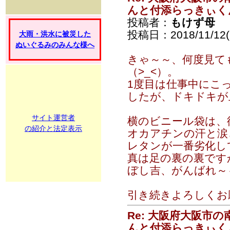
んと付添らっきぃく
投稿者：
もけず母
投稿日：2018/11/12(
大雨・洪水に被災した
ぬいぐるみのみんな様へ
きゃ～～、何度見て
（>_<）。
1度目は仕事中にこ
したが、ドキドキが
サイト運営者
横のビニール袋は、
の紹介と法定表示
オカアチンの汗と涙
レタンが一番劣化して
真は足の裏の裏です
ぼし吉、がんばれ～
引き続きよろしくお
Re: 大阪府大阪市
んと付添らっきぃく