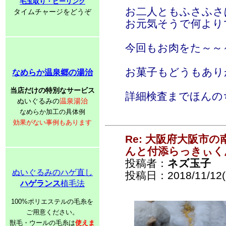
毛玉取り・ピーリング
お二人ともふさふさ
タイムチャージをどうぞ
お元気そうで何より
今回もお肉をた～～
お菓子もどうもあり
なめらか温泉郷の湯治
当店だけの特別なサービス
詳細検査までほんの
ぬいぐるみの
温泉湯治
なめらか加工の具体例
効果がない事例もあります
Re: 大阪府大阪市
んと付添らっきぃく
投稿者：
ネズ玉子
ぬいぐるみのハゲ直し
投稿日：2018/11/12(
ハゲランス
植毛法
100%ポリエステルの毛糸を
ご用意ください。
獣毛・ウールの毛糸は
使えま