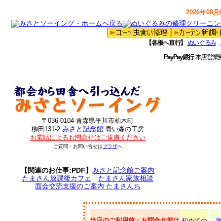
2026年08月0
【各板へ直行】
ぬいぐるみ
PayPay銀行
本店営業
〒036-0104 青森県平川市柏木町
みさと記念館
柳田131-2
青い森の工房
お電話によるお問合せはご遠慮ください
ご質問・お問い合せは
プラザ
へ
【関連のお仕事:PDF】
みさと記念館ご案内
たまさん放課後カフェ
たまさん家族相談
面会交流支援のご案内 たまさんち
当店のご利用前・お問合せ前は
初めての