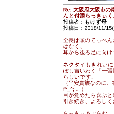
Re: 大阪府大阪市
んと付添らっきぃく
投稿者：
もけず母
投稿日：2018/11/15(T
全長は頭のてっぺん
はなく、
耳から後ろ足に向け
ネクタイもきれいに
ぼし吉いわく「一張
らしいです。
（平安貴族なのに、
f^_^;;。）
目が覚めたら喜ぶと
引き続き、よろしく
らっきぃ＆ぷらむ