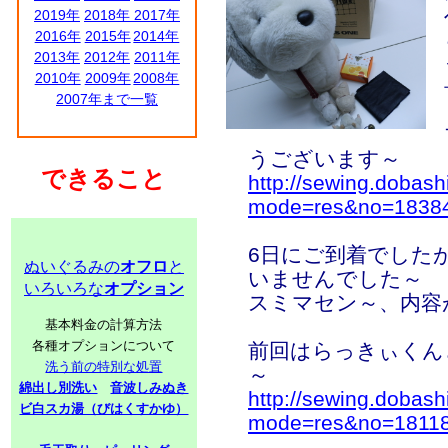
2019年
2018年
2017年
2016年
2015年
2014年
2013年
2012年
2011年
2010年
2009年
2008年
2007年まで一覧
うございます～
できること
http://sewing.dobash
mode=res&no=1838
6日にご到着でした
ぬいぐるみの
オフロ
と
いませんでした～
いろいろな
オプション
スミマセン～、内容
基本料金の計算方法
各種オプションについて
前回はらっきぃくん
洗う前の特別な処置
～
綿出し別洗い
音波しみぬき
http://sewing.dobash
ビ白スカ湯（びはくすかゆ）
mode=res&no=1811