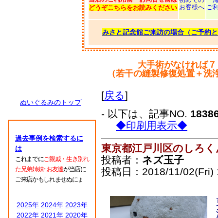
お客様へ
ご
どうぞこちらをお読みください
みさと記念館ご来訪の場合（ご予約と
大手術がなければ７
（若干の縫製修復処置＋洗
[
戻る
]
ぬいぐるみのトップ
- 以下は、記事NO.
1838
◆印刷用表示◆
過去事例を検索するに
東京都江戸川区のしろく
は
投稿者：
ネズ玉子
これまでに
ご親戚・生き別れ
た兄弟姉妹･お友達
が当店に
投稿日：2018/11/02(Fri) 
ご来店かもしれませぬにょ
2025年
2024年
2023年
2022年
2021年
2020年