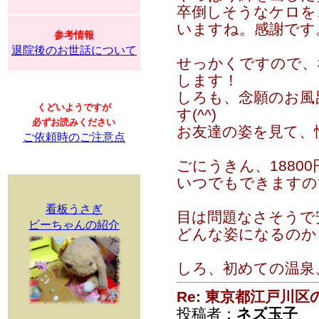
卒倒しそうなケロを
いますね。感謝です
参考情報
退院後のお世話について
せっかくですので、
します！
しろも、念願のお風
くどいようですが
す(^^)
必ずお読みください
お友達の姿を見て、
ご依頼時のご注意点
ごにうきん、1880
いつでもできますの
看板うさぎ
目は問題なさそうで
ビーちゃんの紹介
どんな姿になるのか
しろ、初めての温泉
Re: 東京都江戸川
投稿者：
ネズ玉子