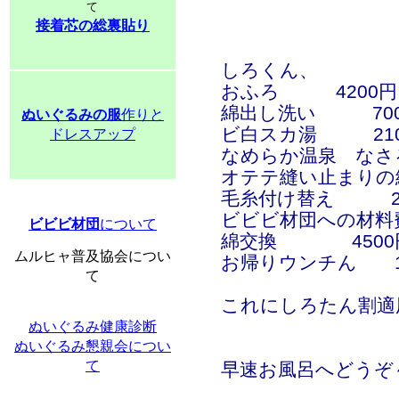
て
接着芯の総裏貼り
しろくん、
おふろ 4200円
綿出し洗い 70
ぬいぐるみの服
作りと
ビ白スカ湯 210
ドレスアップ
なめらか温泉 なさる
オテテ縫い止まりの綿
毛糸付け替え 20
ビビビ材団への材料
ビビビ材団
について
綿交換 4500
ムルヒャ普及協会につい
お帰りウンチん 1
て
これにしろたん割適
ぬいぐるみ健康診断
ぬいぐるみ懇親会につい
て
早速お風呂へどうぞ