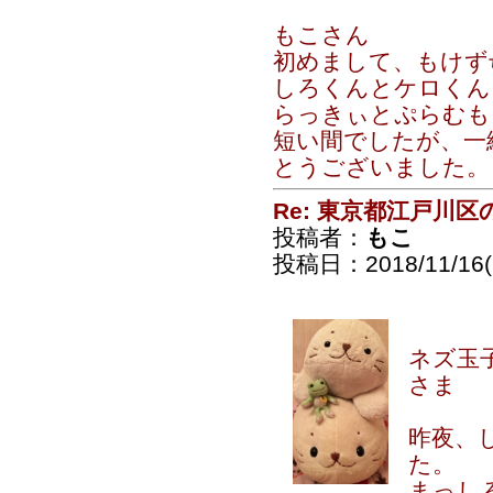
もこさん
初めまして、もけず
しろくんとケロくん
らっきぃとぷらむも
短い間でしたが、一
とうございました。
Re: 東京都江戸川
投稿者：
もこ
投稿日：2018/11/16(F
ネズ玉
さま
昨夜、
た。
まっし