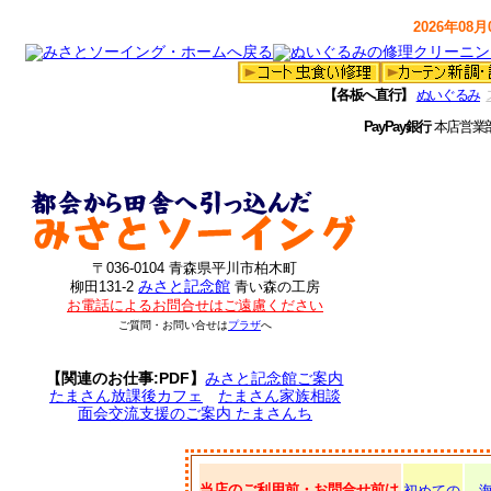
2026年08月0
【各板へ直行】
ぬいぐるみ
PayPay銀行
本店営業
〒036-0104 青森県平川市柏木町
みさと記念館
柳田131-2
青い森の工房
お電話によるお問合せはご遠慮ください
ご質問・お問い合せは
プラザ
へ
【関連のお仕事:PDF】
みさと記念館ご案内
たまさん放課後カフェ
たまさん家族相談
面会交流支援のご案内 たまさんち
当店のご利用前・お問合せ前は
初めての