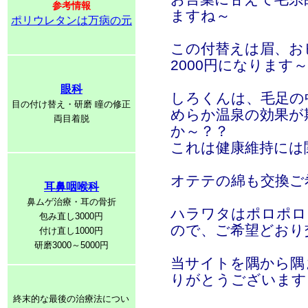
参考情報
ますね～
ポリウレタンは万病の元
この付替えは眉、お
2000円になります～
眼科
しろくんは、毛足の
目の付け替え・研磨 瞳の修正
めらか温泉の効果が
両目着脱
か～？？
これは健康維持には
オテテの綿も交換ご
耳鼻咽喉科
鼻ムゲ治療・耳の骨折
ハラワタはポロポロ
包み直し3000円
ので、ご希望どおり
付け直し1000円
研磨3000～5000円
当サイトを隅から隅
りがとうございます
終末的な最後の治療法につい