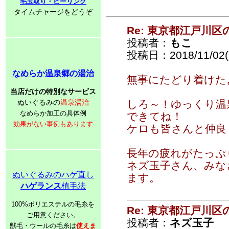
毛玉取り・ピーリング
タイムチャージをどうぞ
Re: 東京都江戸川
投稿者：
もこ
投稿日：2018/11/02(F
なめらか温泉郷の湯治
無事にたどり着けた
当店だけの特別なサービス
ぬいぐるみの
温泉湯治
しろ～！ゆっくり温
なめらか加工の具体例
できてね！
効果がない事例もあります
ケロも皆さんと仲良
長年の疲れがたっぷ
ネズ玉子さん、みな
ぬいぐるみのハゲ直し
ます。
ハゲランス
植毛法
100%ポリエステルの毛糸を
Re: 東京都江戸川
ご用意ください。
投稿者：
ネズ玉子
獣毛・ウールの毛糸は
使えま