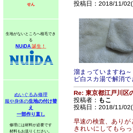
投稿日：2018/11/02(F
せん
生地がないところへ植毛でき
る
NUiDA
誕生！
溜まっていますね～
ビ白スカ湯で解消で
Re: 東京都江戸川
ぬいぐるみ修理
投稿者：
もこ
服や身体の
生地の付け替
投稿日：2018/11/02(F
え
一部作り直し
早速の検査、ありが
修理には材料が必要です
きれいにしてもらって
材料もお送りください。