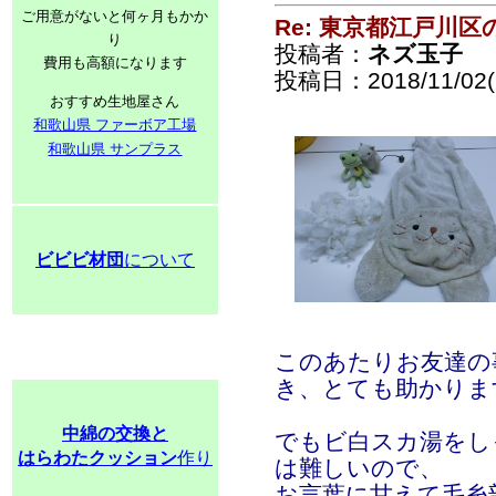
ご用意がないと何ヶ月もかか
Re: 東京都江戸川
り
投稿者：
ネズ玉子
費用も高額になります
投稿日：2018/11/02(F
おすすめ生地屋さん
和歌山県 ファーボア工場
和歌山県 サンプラス
ビビビ材団
について
このあたりお友達の
き、とても助かりま
中綿の交換と
でもビ白スカ湯をし
はらわたクッション
作り
は難しいので、
お言葉に甘えて毛糸