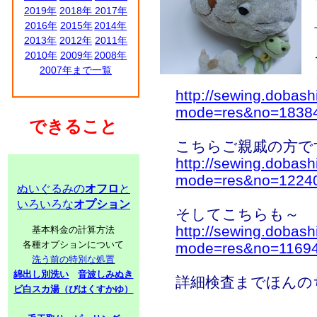
2019年
2018年
2017年
2016年
2015年
2014年
2013年
2012年
2011年
2010年
2009年
2008年
2007年まで一覧
http://sewing.dobash
mode=res&no=1838
できること
こちらご親戚の方で
http://sewing.dobash
mode=res&no=1224
ぬいぐるみの
オフロ
と
いろいろな
オプション
そしてこちらも～
http://sewing.dobash
基本料金の計算方法
各種オプションについて
mode=res&no=1169
洗う前の特別な処置
綿出し別洗い
音波しみぬき
詳細検査までほんの
ビ白スカ湯（びはくすかゆ）