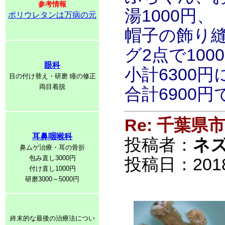
参考情報
湯1000円、
ポリウレタンは万病の元
帽子の飾り縫
グ2点で100
眼科
小計6300
目の付け替え・研磨 瞳の修正
両目着脱
合計6900円
Re: 千葉
耳鼻咽喉科
投稿者：
ネ
鼻ムゲ治療・耳の骨折
包み直し3000円
投稿日：2018/0
付け直し1000円
研磨3000～5000円
終末的な最後の治療法につい