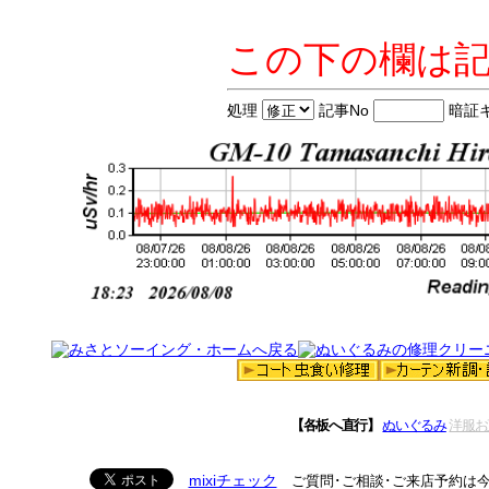
この下の欄は
処理
記事No
暗証
【各板へ直行】
ぬいぐるみ
洋服お
mixiチェック
ご質問･ご相談･ご来店予約は