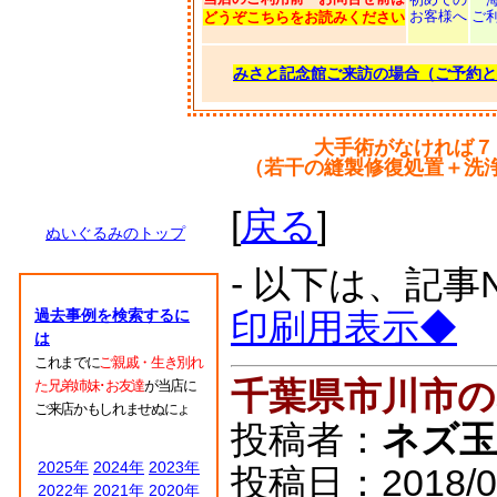
お客様へ
ご
どうぞこちらをお読みください
みさと記念館ご来訪の場合（ご予約と
大手術がなければ７
（若干の縫製修復処置＋洗
[
戻る
]
ぬいぐるみのトップ
- 以下は、記事
過去事例を検索するに
印刷用表示◆
は
これまでに
ご親戚・生き別れ
千葉県市川市
た兄弟姉妹･お友達
が当店に
ご来店かもしれませぬにょ
投稿者：
ネズ玉
2025年
2024年
2023年
投稿日：2018/06/
2022年
2021年
2020年