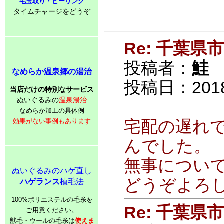
毛玉取り・ピーリング
タイムチャージをどうぞ
Re: 千葉
投稿者：
鮭
なめらか温泉郷の湯治
投稿日：2018/0
当店だけの特別なサービス
ぬいぐるみの
温泉湯治
なめらか加工の具体例
効果がない事例もあります
宅配の遅れ
んでした。
無事につい
ぬいぐるみのハゲ直し
どうぞよろ
ハゲランス
植毛法
100%ポリエステルの毛糸を
Re: 千葉
ご用意ください。
獣毛・ウールの毛糸は
使えま