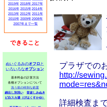
2019年
2018年
2017年
2016年
2015年
2014年
2013年
2012年
2011年
2010年
2009年
2008年
2007年まで一覧
できること
プラザでの
ぬいぐるみの
オフロ
と
いろいろな
オプション
http://sewing
基本料金の計算方法
mode=res&n
各種オプションについて
洗う前の特別な処置
綿出し別洗い
音波しみぬき
ビ白スカ湯（びはくすかゆ）
詳細検査ま