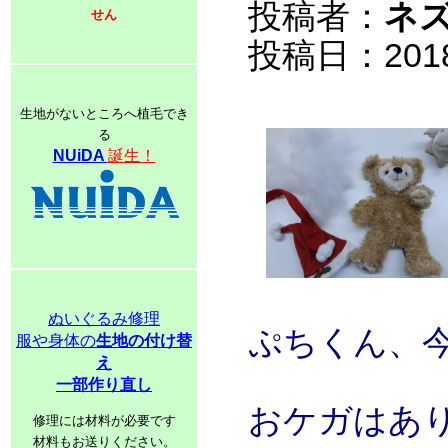
投稿者：
ネ
せん
投稿日：2018/0
生地がないところへ植毛でき
る
NUiDA
誕生！
ぬいぐるみ修理
ぷちくん、今
服や身体の
生地の付け替
え
一部作り直し
おケガはあ
修理には材料が必要です
材料もお送りください。