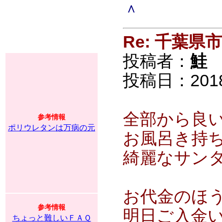
＾
Re: 千葉
投稿者：
鮭
投稿日：2018/0
全部から良
参考情報
ポリウレタンは万病の元
お風呂き持
綺麗なサン
お代金のほ
参考情報
明日ご入金
ちょっと難しいＦＡＱ