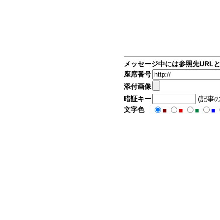
メッセージ中には参照先URL
座席番号
添付画像
暗証キー
(記事
文字色
■
■
■
■