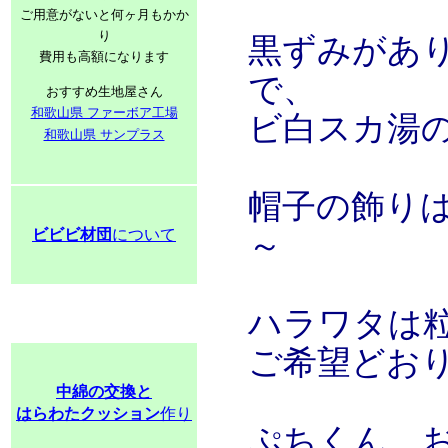
ご用意がないと何ヶ月もかか
り
黒ずみがあ
費用も高額になります
で、
おすすめ生地屋さん
和歌山県 ファーボア工場
ビ白スカ湯
和歌山県 サンプラス
帽子の飾り
ビビビ材団
について
～
ハラワタは
ご希望どお
中綿の交換と
はらわたクッション
作り
ぷちくん、お