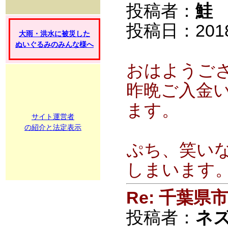
投稿者：
鮭
投稿日：2018/0
大雨・洪水に被災した
ぬいぐるみのみんな様へ
おはようご
昨晩ご入金
ます。
サイト運営者
の紹介と法定表示
ぷち、笑い
しまいます
Re: 千葉
投稿者：
ネ