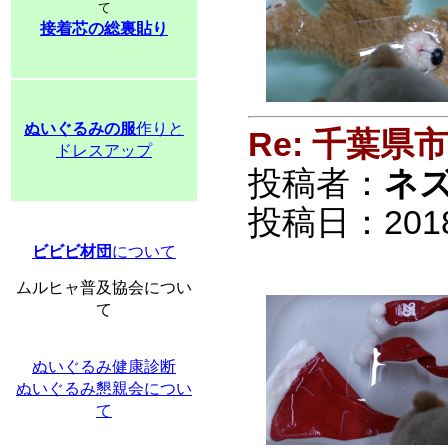
て
接着芯の総裏貼り
ぬいぐるみの服
作りと
Re: 千葉
ドレスアップ
投稿者：
ネ
投稿日：2018/0
ビビビ材団
について
ムルヒャ普及協会につい
て
ぬいぐるみ健康診断
ぬいぐるみ懇親会につい
て