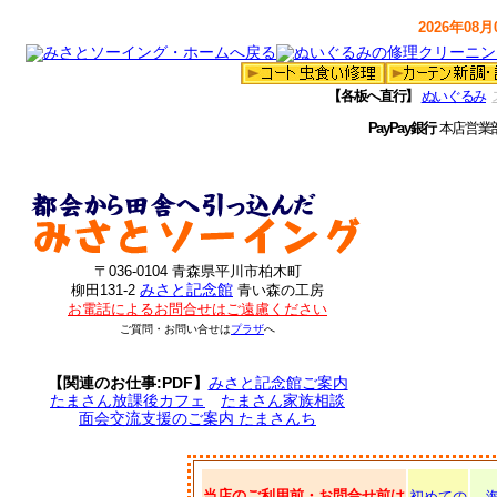
2026年08月0
【各板へ直行】
ぬいぐるみ
PayPay銀行
本店営業
〒036-0104 青森県平川市柏木町
みさと記念館
柳田131-2
青い森の工房
お電話によるお問合せはご遠慮ください
ご質問・お問い合せは
プラザ
へ
【関連のお仕事:PDF】
みさと記念館ご案内
たまさん放課後カフェ
たまさん家族相談
面会交流支援のご案内 たまさんち
当店のご利用前・お問合せ前は
初めての