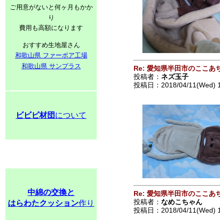
ご用意がないと何ヶ月もかか
り
費用も高額になります
おすすめ生地屋さん
和歌山県 ファーボア工場
和歌山県 サンプラス
Re: 愛知県半田市のここあ
投稿者：
ネズ玉子
投稿日：2018/04/11(Wed) 
ビビビ材団
について
中綿の交換と
Re: 愛知県半田市のここあ
投稿者：
なめこちゃん
はらわたクッション
作り
投稿日：2018/04/11(Wed) 