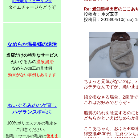
毛玉取り・ピーリング
タイムチャージをどうぞ
Re: 愛知県半田市のここあ
投稿者：
ネズ玉子
投稿日：2018/04/10(Tue) 1
なめらか温泉郷の湯治
当店だけの特別なサービス
ぬいぐるみの
温泉湯治
なめらか加工の具体例
効果がない事例もあります
ちょっと元気がないのは、
おテテなんですが、縫い止
綿交換なさる場合、2箇所で1
これはお好みでどうぞ～
ぬいぐるみのハゲ直し
ハゲランス
植毛法
脂質の汚れを除去するのに
どちらかといえばなめらか
100%ポリエステルの毛糸を
ここあちゃん、おふろ4000
ご用意ください。
綿交換4500円、往路ウンちん
獣毛・ウールの毛糸は
使えま