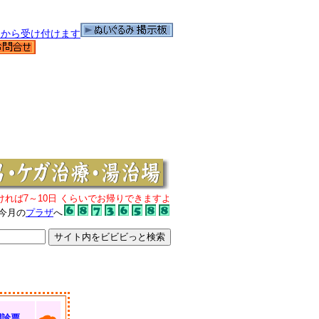
ければ7～10日 くらいでお帰りできますよ
今月の
プラザ
へ
問診票