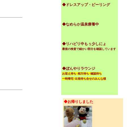
◆ドレスアップ・ピーリング
◆なめらか温泉療養中
◆リハビリ中もぅ少しにょ
最後の検査で細かい部分を確認しています
◆ぼんやりラウンジ
お迎え待ち･相方待ち･確認待ち
一時帰宅･出発待ち合せのみんな様
◆お帰りしました