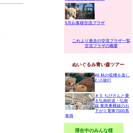
5月お客様交流プラザ
～
これより過去の交流プラザ一覧
交流プラザの概要
ぬいぐるみ青い森ツアー
#6 秋の収穫を楽し
む小旅行
＃５ ちびさんと乗
る弘南鉄道・弘南
線 東急東横線のお
下がり電車7000系
車両
滞在中のみんな様