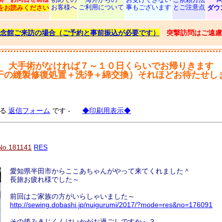
お客様へ
ご利用について
事もございます
とご注意点
をお読みください
ダウ
念館ご来訪の場合（ご予約と事前振込が必要です）
突撃訪問はご遠慮
大手術がなければ７～１０日くらいでお帰りきます
干の縫製修復処置＋洗浄＋綿交換）それほどお待たせし
する
返信フォーム
です -
◆印刷用表示◆
No.181141
RES
愛知県半田市からここあちゃんがやって来てくれました＾
長旅お疲れ様でした～
前回はご家族の方がいらしゃいました～
http://sewing.dobashi.jp/nuigurumi/2017/?mode=res&no=176091
その後みきじくんはいかがお過ごしですか～？