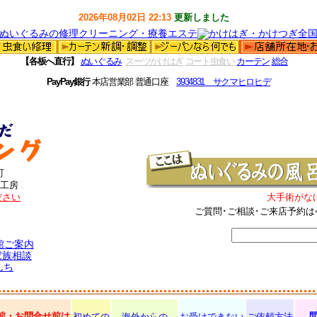
2026年08月02日 22:13
更新しました
【各板へ直行】
ぬいぐるみ
スーツかけはぎ
コート虫食い
カーテン
総合
PayPay銀行
本店営業部 普通口座
3934831 サクマヒロヒデ
町
工房
ださい
大手術がな
ご質問･ご相談･ご来店予約は
館ご案内
家族相談
んち
前・お問合せ前は
初めての
海外からの
お受けできない
ご依頼方法