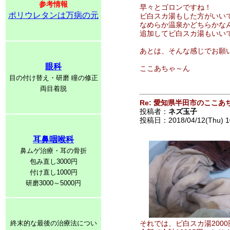
参考情報
早々とゴロンですね！
ポリウレタンは万病の元
ビ白スカ湯もした方がいい
なめらか温泉かどちらかな
追加してビ白スカ湯もいいです
あとは、そんな感じでお願
眼科
ここあちゃ～ん
目の付け替え・研磨 瞳の修正
両目着脱
Re: 愛知県半田市のここあ
投稿者：
ネズ玉子
投稿日：2018/04/12(Thu) 1
耳鼻咽喉科
鼻ムゲ治療・耳の骨折
包み直し3000円
付け直し1000円
研磨3000～5000円
終末的な最後の治療法につい
それでは、ビ白スカ湯200