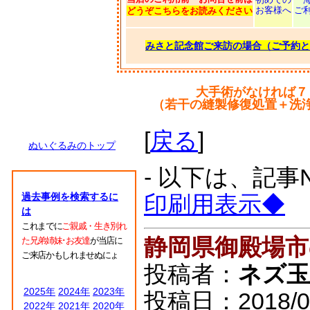
お客様へ
ご
どうぞこちらをお読みください
みさと記念館ご来訪の場合（ご予約と
大手術がなければ７
（若干の縫製修復処置＋洗
[
戻る
]
ぬいぐるみのトップ
- 以下は、記事
過去事例を検索するに
印刷用表示◆
は
これまでに
ご親戚・生き別れ
静岡県御殿場
た兄弟姉妹･お友達
が当店に
ご来店かもしれませぬにょ
投稿者：
ネズ玉
2025年
2024年
2023年
投稿日：2018/03/
2022年
2021年
2020年