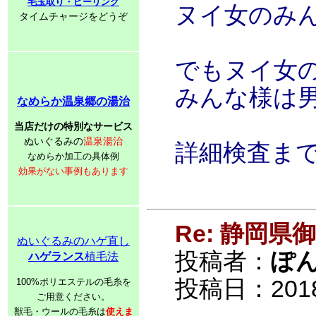
毛玉取り・ピーリング
ヌイ女のみ
タイムチャージをどうぞ
でもヌイ女
みんな様は
なめらか温泉郷の湯治
当店だけの特別なサービス
ぬいぐるみの
温泉湯治
詳細検査ま
なめらか加工の具体例
効果がない事例もあります
Re: 静岡
ぬいぐるみのハゲ直し
投稿者：
ぽ
ハゲランス
植毛法
投稿日：2018/0
100%ポリエステルの毛糸を
ご用意ください。
獣毛・ウールの毛糸は
使えま