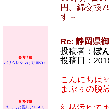
円、綿交換7
す～
Re: 静岡
投稿者：
ぽ
参考情報
投稿日：2018/0
ポリウレタンは万病の元
こんにちは
まぷぅの脱
参考情報
結構汚れてま
ちょっと難しいＦＡＱ