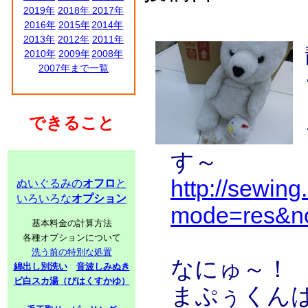
2019年
2018年
2017年
2016年
2015年
2014年
2013年
2012年
2011年
2010年
2009年
2008年
2007年まで一覧
できること
す～
http://sewing
ぬいぐるみの
オフロ
と
いろいろな
オプション
mode=res&n
基本料金の計算方法
各種オプションについて
洗う前の特別な処置
なにゅ～！
綿出し別洗い
音波しみぬき
ビ白スカ湯（びはくすかゆ）
まぷぅくん