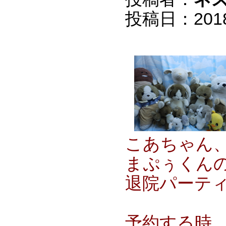
投稿日：2018/0
こあちゃん
まぷぅくん
退院パーテ
予約する時