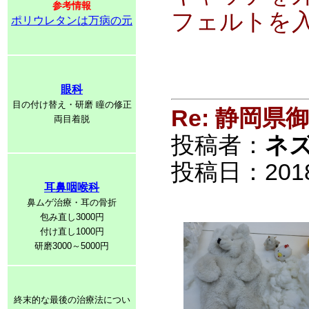
参考情報
フェルトを
ポリウレタンは万病の元
眼科
目の付け替え・研磨 瞳の修正
Re: 静岡
両目着脱
投稿者：
ネ
投稿日：2018/0
耳鼻咽喉科
鼻ムゲ治療・耳の骨折
包み直し3000円
付け直し1000円
研磨3000～5000円
終末的な最後の治療法につい