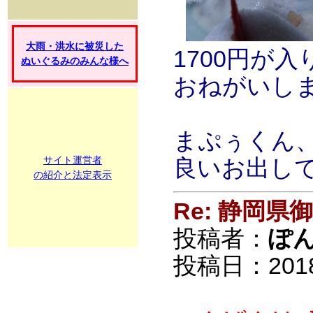
大雨・洪水に被災した
1700円が
ぬいぐるみのみんな様へ
おねがいし
まぷぅくん
サイト運営者
良いお出し
の紹介と法定表示
Re: 静岡
投稿者：
ぽ
投稿日：2018/0