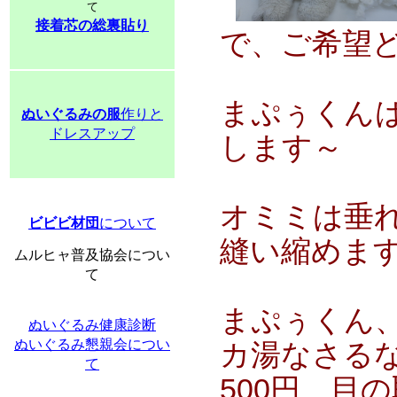
て
接着芯の総裏貼り
で、ご希望
まぷぅくん
ぬいぐるみの服
作りと
ドレスアップ
します～
オミミは垂
ビビビ材団
について
縫い縮めま
ムルヒャ普及協会につい
て
まぷぅくん、
ぬいぐるみ健康診断
ぬいぐるみ懇親会につい
カ湯なさるな
て
500円、目の