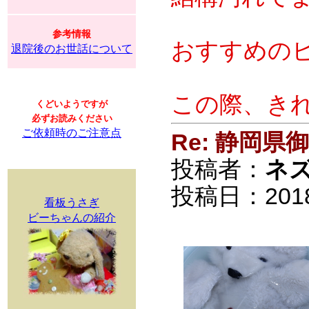
参考情報
おすすめの
退院後のお世話について
この際、きれ
くどいようですが
必ずお読みください
ご依頼時のご注意点
Re: 静岡
投稿者：
ネ
投稿日：2018/0
看板うさぎ
ビーちゃんの紹介