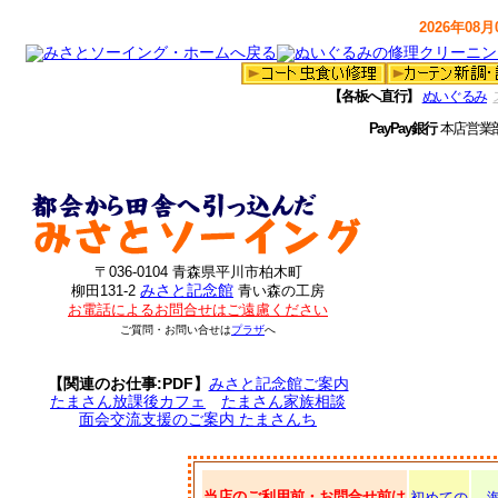
2026年08月0
【各板へ直行】
ぬいぐるみ
PayPay銀行
本店営業
〒036-0104 青森県平川市柏木町
みさと記念館
柳田131-2
青い森の工房
お電話によるお問合せはご遠慮ください
ご質問・お問い合せは
プラザ
へ
【関連のお仕事:PDF】
みさと記念館ご案内
たまさん放課後カフェ
たまさん家族相談
面会交流支援のご案内 たまさんち
当店のご利用前・お問合せ前は
初めての