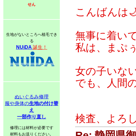
せん
こんばんは
無事に着いて
生地がないところへ植毛でき
る
私は、まぷぅ
NUiDA
誕生！
女の子いない
でも、人間
ぬいぐるみ修理
服や身体の
生地の付け替
え
検査、よろ
一部作り直し
修理には材料が必要です
Re: 静岡
材料もお送りください。