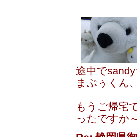
途中でsan
まぷぅくん
もうご帰宅
ったですか