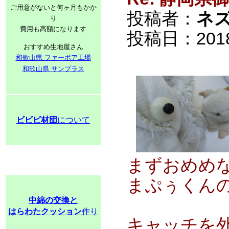
ご用意がないと何ヶ月もかか
投稿者：
ネ
り
費用も高額になります
投稿日：2018/0
おすすめ生地屋さん
和歌山県 ファーボア工場
和歌山県 サンプラス
ビビビ材団
について
まずおめめ
まぷぅくん
中綿の交換と
はらわたクッション
作り
キャッチを