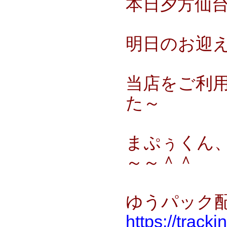
本日夕方仙
明日のお迎
当店をご利
た～
まぷぅくん
～～＾＾
ゆうパック配達
https://track