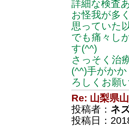
詳細な検査あ
お怪我が多く
思っていた以上
でも痛々し
す(^^)
さっそく治
(^^)手が
ろしくお願い
Re: 山梨
投稿者：
ネ
投稿日：2018/0