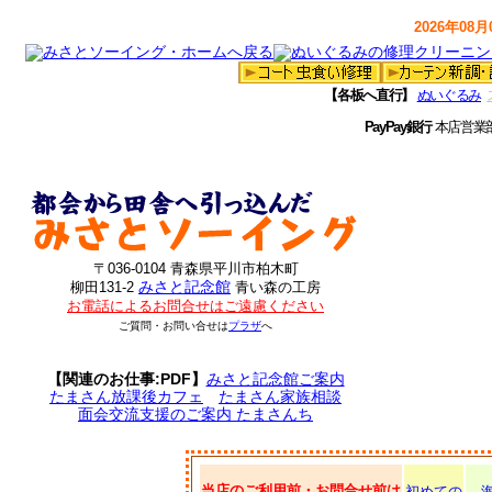
2026年08月0
【各板へ直行】
ぬいぐるみ
PayPay銀行
本店営業
〒036-0104 青森県平川市柏木町
みさと記念館
柳田131-2
青い森の工房
お電話によるお問合せはご遠慮ください
ご質問・お問い合せは
プラザ
へ
【関連のお仕事:PDF】
みさと記念館ご案内
たまさん放課後カフェ
たまさん家族相談
面会交流支援のご案内 たまさんち
当店のご利用前・お問合せ前は
初めての