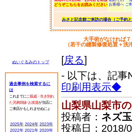
お客様へ
ご
どうぞこちらをお読みください
みさと記念館ご来訪の場合（ご予約と
大手術がなければ７
（若干の縫製修復処置＋洗
[
戻る
]
ぬいぐるみのトップ
- 以下は、記事
過去事例を検索するに
印刷用表示◆
は
これまでに
ご親戚・生き別れ
山梨県山梨市
た兄弟姉妹･お友達
が当店に
ご来店かもしれませぬにょ
投稿者：
ネズ玉
2025年
2024年
2023年
投稿日：2018/03/
2022年
2021年
2020年