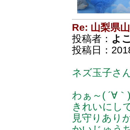
Re: 山梨
投稿者：
よ
投稿日：2018/0
ネズ玉子さ
わぁ～( ´∀
きれいにし
見守りあり
かいじゅうち