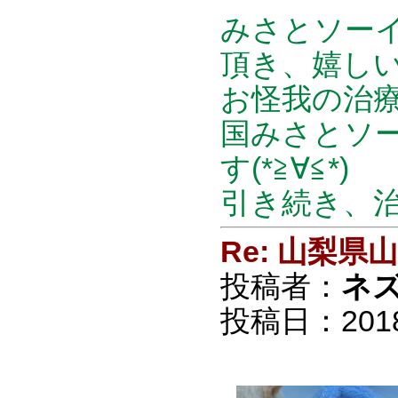
みさとソー
頂き、嬉しいで
お怪我の治
国みさとソ
す(*≧∀≦*)
引き続き、治
Re: 山梨
投稿者：
ネ
投稿日：2018/0