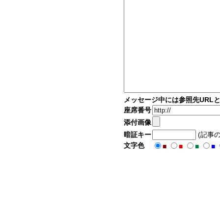
メッセージ中には参照先URL
座席番号
添付画像
暗証キー
(記事
文字色
■
■
■
■