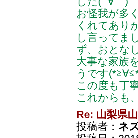
した( ´∀｀)
お怪我が多
くれてありが
し言ってまし
ず、おとな
大事な家族
うです(*≧∀≦*
この度も丁寧
これからも
Re: 山梨
投稿者：
ネ