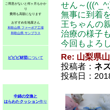
せん～(((^_^;
ご用意がないと何ヶ月もかか
り
無事に到着を
費用も高額になります
王ちゃんの親
おすすめ生地屋さん
和歌山県 ファーボア工場
治療の様子も
和歌山県 サンプラス
今回もよろしく
Re: 山梨
ビビビ材団
について
投稿者：
ネ
投稿日：2018/0
中綿の交換と
はらわたクッション
作り