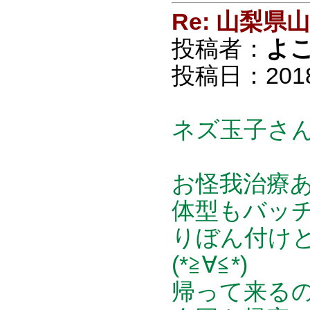
Re: 山梨
投稿者：
よ
投稿日：2018/0
ネズ玉子さ
お怪我治療あ
体型もバッチリ
りぼん付け
(*≧∀≦*)
帰って来るの