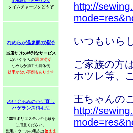
毛玉取り・ピーリング
http://sewing
タイムチャージをどうぞ
mode=res&n
いつもいら
なめらか温泉郷の湯治
当店だけの特別なサービス
ぬいぐるみの
温泉湯治
ご家族の方
なめらか加工の具体例
効果がない事例もあります
ホツレ等、
王ちゃんの
ぬいぐるみのハゲ直し
http://sewing
ハゲランス
植毛法
100%ポリエステルの毛糸を
mode=res&n
ご用意ください。
獣毛・ウールの毛糸は
使えま