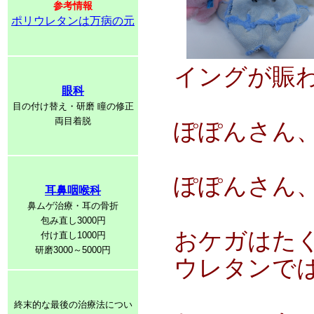
参考情報
ポリウレタンは万病の元
イングが賑
眼科
目の付け替え・研磨 瞳の修正
両目着脱
ぽぽんさん
ぽぽんさん、
耳鼻咽喉科
鼻ムゲ治療・耳の骨折
包み直し3000円
おケガはた
付け直し1000円
研磨3000～5000円
ウレタンで
終末的な最後の治療法につい