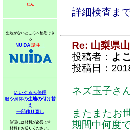
せん
詳細検査ま
生地がないところへ植毛でき
る
Re: 山梨
NUiDA
誕生！
投稿者：
よ
投稿日：2018/0
ネズ玉子さ
ぬいぐるみ修理
服や身体の
生地の付け替
え
またまたお
一部作り直し
期間中何度
修理には材料が必要です
材料もお送りください。