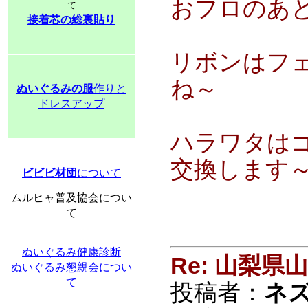
おフロのあ
て
接着芯の総裏貼り
リボンはフ
ね～
ぬいぐるみの服
作りと
ドレスアップ
ハラワタは
交換します
ビビビ材団
について
ムルヒャ普及協会につい
て
ぬいぐるみ健康診断
Re: 山梨
ぬいぐるみ懇親会につい
て
投稿者：
ネ