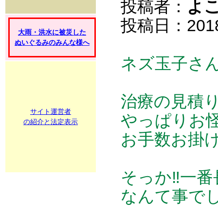
投稿者：
よ
投稿日：2018/0
大雨・洪水に被災した
ぬいぐるみのみんな様へ
ネズ玉子さ
治療の見積り
サイト運営者
やっぱりお怪
の紹介と法定表示
お手数お掛け
そっか‼一番
なんて事でし