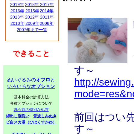
2019年
2018年
2017年
2016年
2015年
2014年
2013年
2012年
2011年
2010年
2009年
2008年
2007年まで一覧
できること
す～
http://sewing
ぬいぐるみの
オフロ
と
いろいろな
オプション
mode=res&n
基本料金の計算方法
各種オプションについて
洗う前の特別な処置
前回はつい
綿出し別洗い
音波しみぬき
ビ白スカ湯（びはくすかゆ）
す～