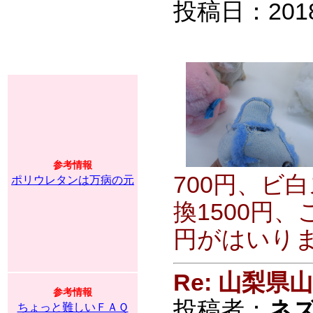
投稿日：2018/0
参考情報
700円、ビ
ポリウレタンは万病の元
換1500円
円がはいり
Re: 山梨
参考情報
投稿者：
ネ
ちょっと難しいＦＡＱ