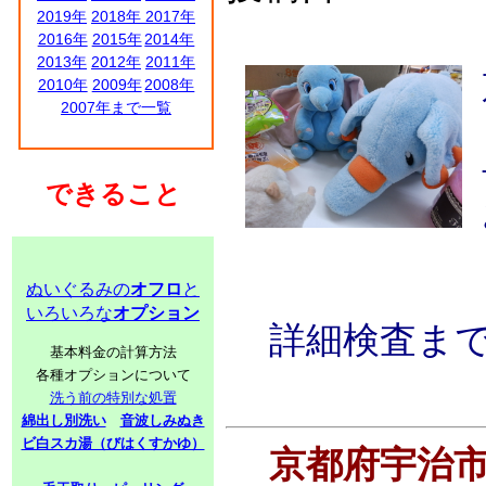
2019年
2018年
2017年
2016年
2015年
2014年
2013年
2012年
2011年
2010年
2009年
2008年
2007年まで一覧
できること
ぬいぐるみの
オフロ
と
いろいろな
オプション
詳細検査ま
基本料金の計算方法
各種オプションについて
洗う前の特別な処置
綿出し別洗い
音波しみぬき
ビ白スカ湯（びはくすかゆ）
京都府宇治