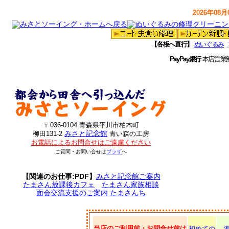
2026年08月0
【各板へ直行】
ぬいぐるみ
PayPay銀行
本店営業
〒036-0104 青森県平川市柏木町
みさと記念館
柳田131-2
青い森の工房
お電話によるお問合せはご遠慮ください
ご質問・お問い合せは
プラザ
へ
【関連のお仕事:PDF】
みさと記念館ご案内
たまさん放課後カフェ
たまさん家族相談
面会交流支援のご案内 たまさんち
当店のご利用前・お問合せ前は
初めての