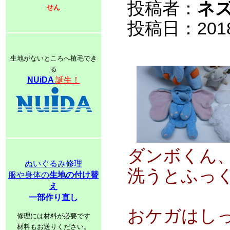
投稿者：
ネ
せん
投稿日：2018/0
生地がないところへ植毛でき
る
NUiDA
誕生！
ダンボくん
ぬいぐるみ修理
洗うとふっ
服や身体の
生地の付け替
え
一部作り直し
おケガはし
修理には材料が必要です
材料もお送りください。