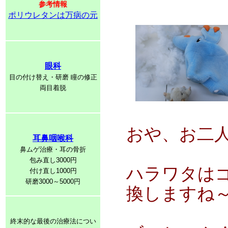
参考情報
ポリウレタンは万病の元
眼科
目の付け替え・研磨 瞳の修正
両目着脱
おや、お二
耳鼻咽喉科
鼻ムゲ治療・耳の骨折
包み直し3000円
ハラワタは
付け直し1000円
研磨3000～5000円
換しますね
終末的な最後の治療法につい