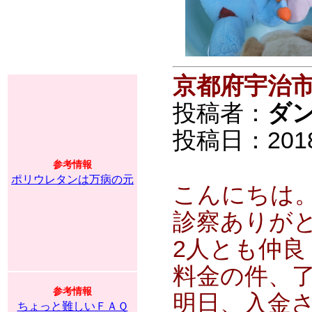
京都府宇治
投稿者：
ダ
投稿日：2018/0
参考情報
ポリウレタンは万病の元
こんにちは
診察ありが
2人とも仲
料金の件、
参考情報
明日、入金
ちょっと難しいＦＡＱ