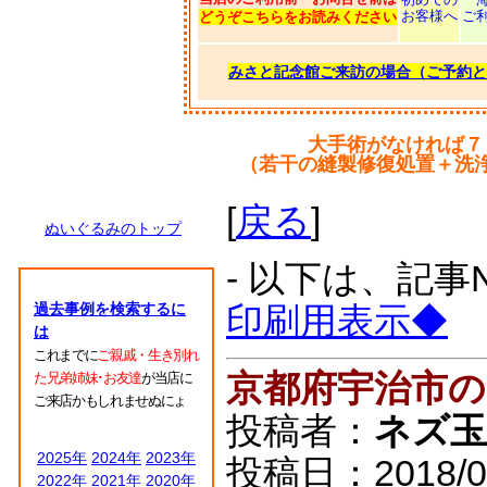
お客様へ
ご
どうぞこちらをお読みください
みさと記念館ご来訪の場合（ご予約と
大手術がなければ７
（若干の縫製修復処置＋洗
[
戻る
]
ぬいぐるみのトップ
- 以下は、記事
過去事例を検索するに
印刷用表示◆
は
これまでに
ご親戚・生き別れ
京都府宇治市
た兄弟姉妹･お友達
が当店に
ご来店かもしれませぬにょ
投稿者：
ネズ玉
2025年
2024年
2023年
投稿日：2018/03/
2022年
2021年
2020年