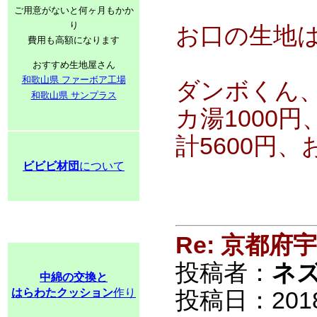
ご用意がないと何ヶ月もかか
り
お口の生地
費用も高額になります
おすすめ生地屋さん
和歌山県 ファーボア工場
ダンボくん、
和歌山県 サンプラス
カ湯1000
計5600円
ビビビ材団
について
Re: 京都
投稿者：
ネ
中綿の交換と
はらわたクッション
作り
投稿日：2018/0