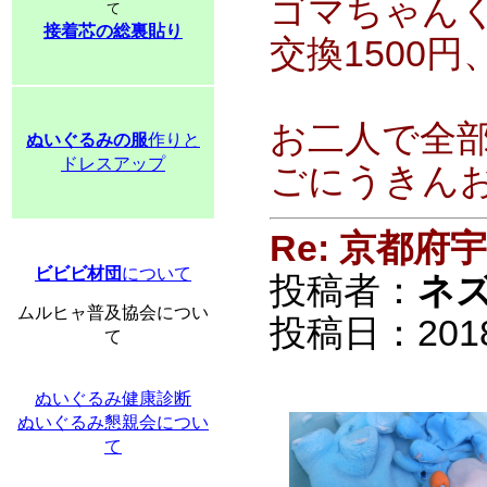
ゴマちゃんく
て
接着芯の総裏貼り
交換1500円
お二人で全部
ぬいぐるみの服
作りと
ドレスアップ
ごにうきん
Re: 京都
ビビビ材団
について
投稿者：
ネ
ムルヒャ普及協会につい
投稿日：2018/0
て
ぬいぐるみ健康診断
ぬいぐるみ懇親会につい
て