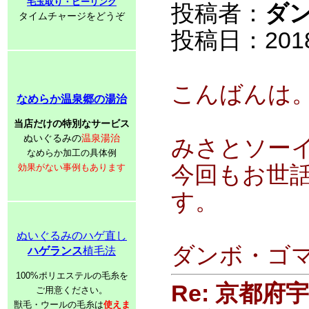
毛玉取り・ピーリング
投稿者：
ダ
タイムチャージをどうぞ
投稿日：2018/0
こんばんは
なめらか温泉郷の湯治
当店だけの特別なサービス
ぬいぐるみの
温泉湯治
みさとソー
なめらか加工の具体例
効果がない事例もあります
今回もお世
す。
ぬいぐるみのハゲ直し
ダンボ・ゴ
ハゲランス
植毛法
100%ポリエステルの毛糸を
Re: 京都
ご用意ください。
獣毛・ウールの毛糸は
使えま