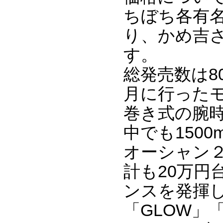
ちぼち各有
り、かめ吉
す。
総発売数は8
月に行った
巻き式の腕
中でも150
オーシャン
計も20万
ンスを発揮
「GLOW」