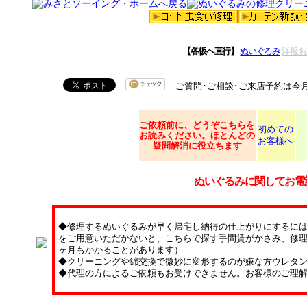
【各板へ直行】
ぬいぐるみ
洋服お
ご質問･ご相談･ご来店予約は今
ご依頼
前に、どうぞこちらを
初めての
お読みください。ほとんどの
お客様へ
疑問解消に役立ちます
ぬいぐるみに関してお電
◆修理するぬいぐるみが早く帰宅し納得の仕上がりにするに
をご用意いただかないと、こちらで探す手間賃がかさみ、修理
ヶ月もかかることがあります）
◆クリーニングや綿交換で微妙に変形するのが嫌な方ウレタ
◆代理の方によるご依頼もお受けできません。お客様のご理