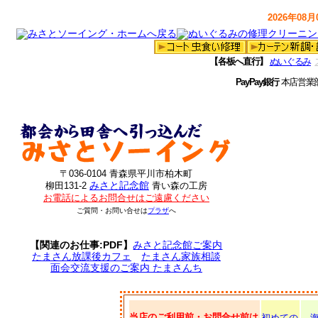
2026年08月0
【各板へ直行】
ぬいぐるみ
PayPay銀行
本店営業
〒036-0104 青森県平川市柏木町
みさと記念館
柳田131-2
青い森の工房
お電話によるお問合せはご遠慮ください
ご質問・お問い合せは
プラザ
へ
【関連のお仕事:PDF】
みさと記念館ご案内
たまさん放課後カフェ
たまさん家族相談
面会交流支援のご案内 たまさんち
当店のご利用前・お問合せ前は
初めての