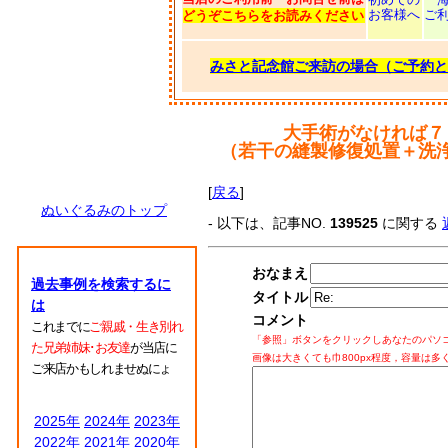
お客様へ
ご
どうぞこちらをお読みください
みさと記念館ご来訪の場合（ご予約と
大手術がなければ７
（若干の縫製修復処置＋洗
[
戻る
]
ぬいぐるみのトップ
- 以下は、記事NO.
139525
に関する
おなまえ
過去事例を検索するに
タイトル
は
コメント
これまでに
ご親戚・生き別れ
「参照」ボタンをクリックしあなたのパソ
た兄弟姉妹･お友達
が当店に
画像は大きくても巾800px程度，容量は多
ご来店かもしれませぬにょ
2025年
2024年
2023年
2022年
2021年
2020年