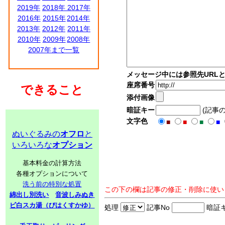
2019年
2018年
2017年
2016年
2015年
2014年
2013年
2012年
2011年
2010年
2009年
2008年
2007年まで一覧
メッセージ中には参照先URL
座席番号
できること
添付画像
暗証キー
(記事
文字色
■
■
■
■
ぬいぐるみの
オフロ
と
いろいろな
オプション
基本料金の計算方法
各種オプションについて
洗う前の特別な処置
この下の欄は記事の修正・削除に使い
綿出し別洗い
音波しみぬき
ビ白スカ湯（びはくすかゆ）
処理
記事No
暗証