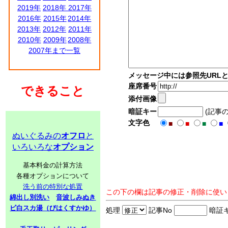
2019年
2018年
2017年
2016年
2015年
2014年
2013年
2012年
2011年
2010年
2009年
2008年
2007年まで一覧
メッセージ中には参照先URL
座席番号
できること
添付画像
暗証キー
(記事
文字色
■
■
■
■
ぬいぐるみの
オフロ
と
いろいろな
オプション
基本料金の計算方法
各種オプションについて
洗う前の特別な処置
この下の欄は記事の修正・削除に使い
綿出し別洗い
音波しみぬき
ビ白スカ湯（びはくすかゆ）
処理
記事No
暗証