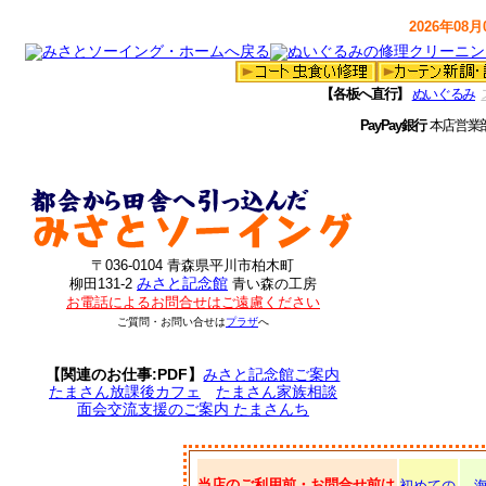
2026年08月0
【各板へ直行】
ぬいぐるみ
PayPay銀行
本店営業
〒036-0104 青森県平川市柏木町
みさと記念館
柳田131-2
青い森の工房
お電話によるお問合せはご遠慮ください
ご質問・お問い合せは
プラザ
へ
【関連のお仕事:PDF】
みさと記念館ご案内
たまさん放課後カフェ
たまさん家族相談
面会交流支援のご案内 たまさんち
当店のご利用前・お問合せ前は
初めての