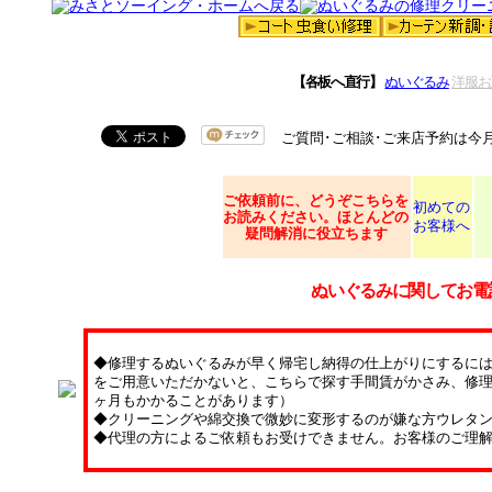
【各板へ直行】
ぬいぐるみ
洋服お
ご質問･ご相談･ご来店予約は今
ご依頼
前に、どうぞこちらを
初めての
お読みください。ほとんどの
お客様へ
疑問解消に役立ちます
ぬいぐるみに関してお電
◆修理するぬいぐるみが早く帰宅し納得の仕上がりにするに
をご用意いただかないと、こちらで探す手間賃がかさみ、修理
ヶ月もかかることがあります）
◆クリーニングや綿交換で微妙に変形するのが嫌な方ウレタ
◆代理の方によるご依頼もお受けできません。お客様のご理