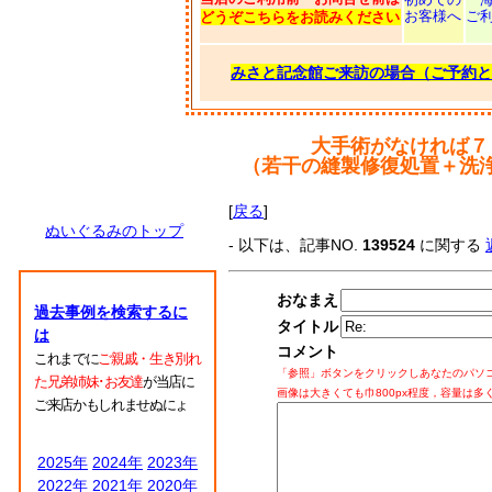
お客様へ
ご
どうぞこちらをお読みください
みさと記念館ご来訪の場合（ご予約と
大手術がなければ７
（若干の縫製修復処置＋洗
[
戻る
]
ぬいぐるみのトップ
- 以下は、記事NO.
139524
に関する
おなまえ
過去事例を検索するに
タイトル
は
コメント
これまでに
ご親戚・生き別れ
「参照」ボタンをクリックしあなたのパソ
た兄弟姉妹･お友達
が当店に
画像は大きくても巾800px程度，容量は多
ご来店かもしれませぬにょ
2025年
2024年
2023年
2022年
2021年
2020年