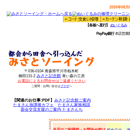
2026年08月0
【各板へ直行】
ぬいぐるみ
PayPay銀行
本店営業
〒036-0104 青森県平川市柏木町
みさと記念館
柳田131-2
青い森の工房
お電話によるお問合せはご遠慮ください
ご質問・お問い合せは
プラザ
へ
【関連のお仕事:PDF】
みさと記念館ご案内
たまさん放課後カフェ
たまさん家族相談
面会交流支援のご案内 たまさんち
当店のご利用前・お問合せ前は
初めての