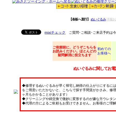
【各板へ直行】
ぬいぐるみ
洋服お
mixiチェック
ご質問･ご相談･ご来店予約は
ご依頼
前に、どうぞこちらを
初めての
お読みください。ほとんどの
お客様へ
疑問解消に役立ちます
ぬいぐるみに関してお電
◆修理するぬいぐるみが早く帰宅し納得の仕上がりにするに
をご用意いただかないと、こちらで探す手間賃がかさみ、修理
ヶ月もかかることがあります）
◆クリーニングや綿交換で微妙に変形するのが嫌な方ウレタ
◆代理の方によるご依頼もお受けできません。お客様のご理