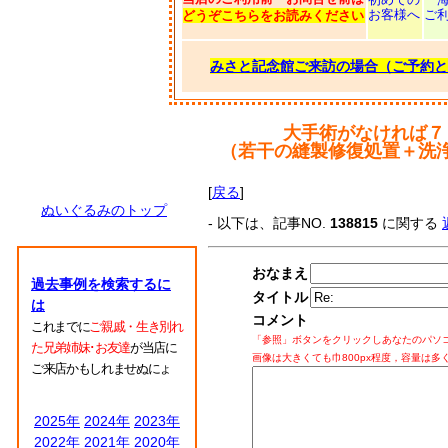
お客様へ
ご
どうぞこちらをお読みください
みさと記念館ご来訪の場合（ご予約と
大手術がなければ７
（若干の縫製修復処置＋洗
[
戻る
]
ぬいぐるみのトップ
- 以下は、記事NO.
138815
に関する
おなまえ
過去事例を検索するに
タイトル
は
コメント
これまでに
ご親戚・生き別れ
「参照」ボタンをクリックしあなたのパソ
た兄弟姉妹･お友達
が当店に
画像は大きくても巾800px程度，容量は多
ご来店かもしれませぬにょ
2025年
2024年
2023年
2022年
2021年
2020年