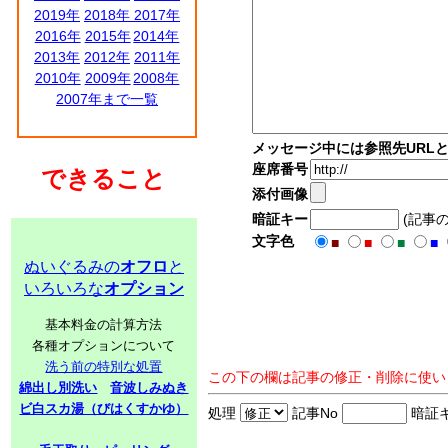
2019年
2018年
2017年
2016年
2015年
2014年
2013年
2012年
2011年
2010年
2009年
2008年
2007年まで一覧
メッセージ中には参照先URL
座席番号
できること
添付画像
暗証キー
(記事
文字色
■
■
■
■
ぬいぐるみの
オフロ
と
いろいろな
オプション
基本料金の計算方法
各種オプションについて
洗う前の特別な処置
この下の欄は記事の修正・削除に使い
綿出し別洗い
音波しみぬき
ビ白スカ湯（びはくすかゆ）
処理
記事No
暗証