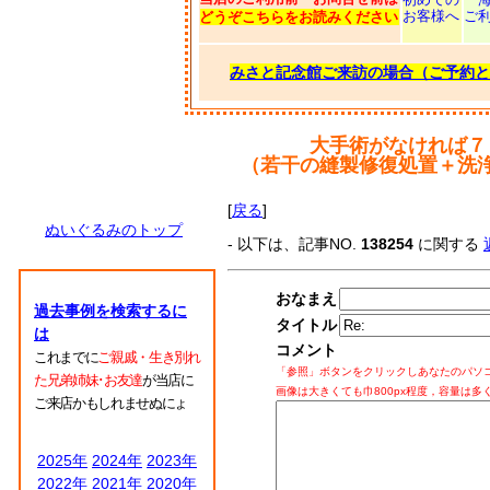
お客様へ
ご
どうぞこちらをお読みください
みさと記念館ご来訪の場合（ご予約と
大手術がなければ７
（若干の縫製修復処置＋洗
[
戻る
]
ぬいぐるみのトップ
- 以下は、記事NO.
138254
に関する
おなまえ
過去事例を検索するに
タイトル
は
コメント
これまでに
ご親戚・生き別れ
「参照」ボタンをクリックしあなたのパソ
た兄弟姉妹･お友達
が当店に
画像は大きくても巾800px程度，容量は多
ご来店かもしれませぬにょ
2025年
2024年
2023年
2022年
2021年
2020年