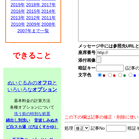
2019年
2018年
2017年
2016年
2015年
2014年
2013年
2012年
2011年
2010年
2009年
2008年
2007年まで一覧
メッセージ中には参照先URL
座席番号
できること
添付画像
暗証キー
(記事
文字色
■
■
■
■
ぬいぐるみの
オフロ
と
いろいろな
オプション
基本料金の計算方法
各種オプションについて
洗う前の特別な処置
この下の欄は記事の修正・削除に使い
綿出し別洗い
音波しみぬき
ビ白スカ湯（びはくすかゆ）
処理
記事No
暗証