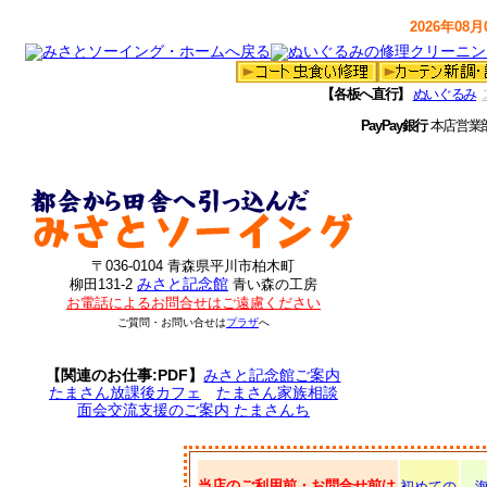
2026年08月0
【各板へ直行】
ぬいぐるみ
PayPay銀行
本店営業
〒036-0104 青森県平川市柏木町
みさと記念館
柳田131-2
青い森の工房
お電話によるお問合せはご遠慮ください
ご質問・お問い合せは
プラザ
へ
【関連のお仕事:PDF】
みさと記念館ご案内
たまさん放課後カフェ
たまさん家族相談
面会交流支援のご案内 たまさんち
当店のご利用前・お問合せ前は
初めての