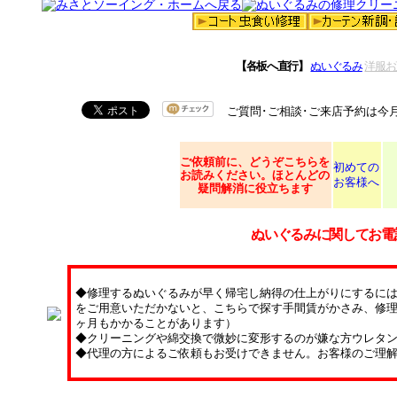
【各板へ直行】
ぬいぐるみ
洋服お
ご質問･ご相談･ご来店予約は今
ご依頼
前に、どうぞこちらを
初めての
お読みください。ほとんどの
お客様へ
疑問解消に役立ちます
ぬいぐるみに関してお電
◆修理するぬいぐるみが早く帰宅し納得の仕上がりにするに
をご用意いただかないと、こちらで探す手間賃がかさみ、修理
ヶ月もかかることがあります）
◆クリーニングや綿交換で微妙に変形するのが嫌な方ウレタ
◆代理の方によるご依頼もお受けできません。お客様のご理