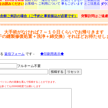
お客様へ
ご利用について
事もございます
とご注意点
をお読みください
ダウ
念館ご来訪の場合（ご予約と事前振込が必要です）
突撃訪問はご遠慮
大手術がなければ７～１０日くらいでお帰りきます
干の縫製修復処置＋洗浄＋綿交換）それほどお待たせし
する
返信フォーム
です -
◆印刷用表示◆
フルネーム不要
パソコン内の画像を選んで投稿することができます。
は多くても200KB程度でお願いします