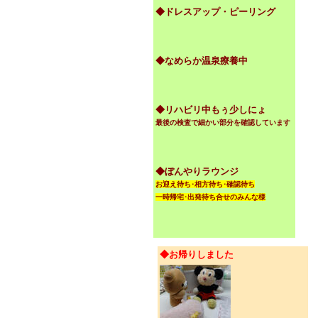
◆ドレスアップ・ピーリング
◆なめらか温泉療養中
◆リハビリ中もぅ少しにょ
最後の検査で細かい部分を確認しています
◆ぼんやりラウンジ
お迎え待ち･相方待ち･確認待ち
一時帰宅･出発待ち合せのみんな様
◆お帰りしました