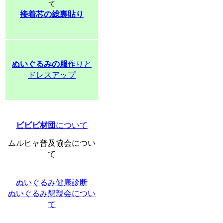
て
接着芯の総裏貼り
ぬいぐるみの服
作りと
ドレスアップ
ビビビ材団
について
ムルヒャ普及協会につい
て
ぬいぐるみ健康診断
ぬいぐるみ懇親会につい
て