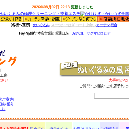
2026年08月02日 22:13
更新しました
【各板へ直行】
ぬいぐるみ
スーツかけはぎ
コート虫食い
カーテン
総合
PayPay銀行
本店営業部 普通口座
3934831 サクマヒロヒデ
町
工房
ださい
大手術がな
ご質問･ご相談･ご来店予約は
館ご案内
家族相談
んち
前・お問合せ前は
初めての
海外からの
お受けできない
ご依頼方法