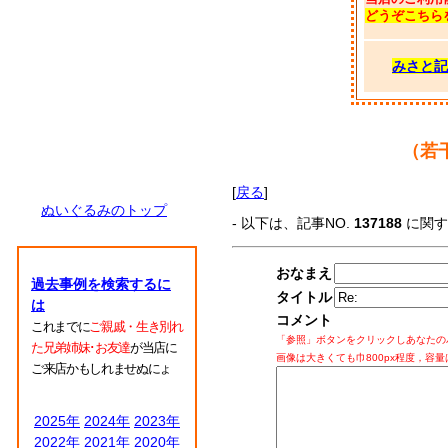
どうぞこちら
みさと記
（若
[
戻る
]
ぬいぐるみのトップ
- 以下は、記事NO.
137188
に関
おなまえ
過去事例を検索するに
タイトル
は
コメント
これまでに
ご親戚・生き別れ
「参照」ボタンをクリックしあなたの
た兄弟姉妹･お友達
が当店に
画像は大きくても巾800px程度，容量
ご来店かもしれませぬにょ
2025年
2024年
2023年
2022年
2021年
2020年