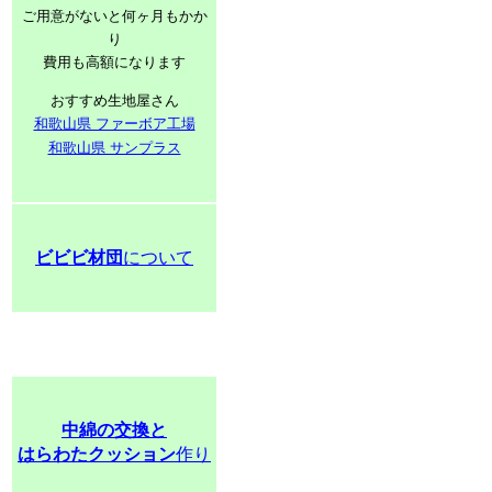
ご用意がないと何ヶ月もかか
り
費用も高額になります
おすすめ生地屋さん
和歌山県 ファーボア工場
和歌山県 サンプラス
ビビビ材団
について
中綿の交換と
はらわたクッション
作り