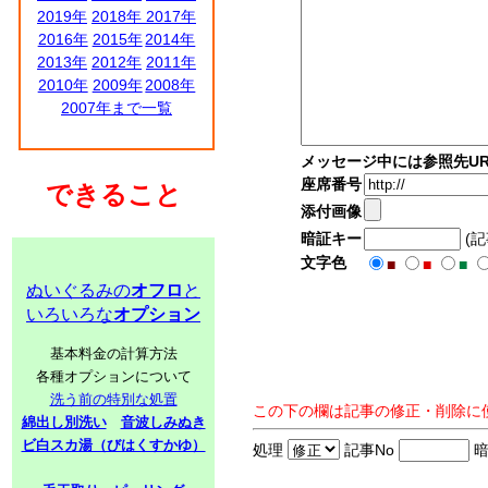
2019年
2018年
2017年
2016年
2015年
2014年
2013年
2012年
2011年
2010年
2009年
2008年
2007年まで一覧
メッセージ中には参照先UR
座席番号
できること
添付画像
暗証キー
(
文字色
■
■
■
ぬいぐるみの
オフロ
と
いろいろな
オプション
基本料金の計算方法
各種オプションについて
洗う前の特別な処置
この下の欄は記事の修正・削除に
綿出し別洗い
音波しみぬき
ビ白スカ湯（びはくすかゆ）
処理
記事No
暗