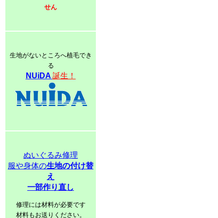
せん
生地がないところへ植毛でき
る
NUiDA
誕生！
ぬいぐるみ修理
服や身体の
生地の付け替
え
一部作り直し
修理には材料が必要です
材料もお送りください。