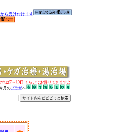
ければ7～10日 くらいでお帰りできますよ
今月の
プラザ
へ
問診票