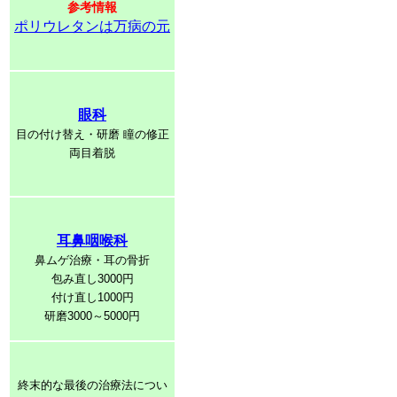
参考情報
ポリウレタンは万病の元
眼科
目の付け替え・研磨 瞳の修正
両目着脱
耳鼻咽喉科
鼻ムゲ治療・耳の骨折
包み直し3000円
付け直し1000円
研磨3000～5000円
終末的な最後の治療法につい