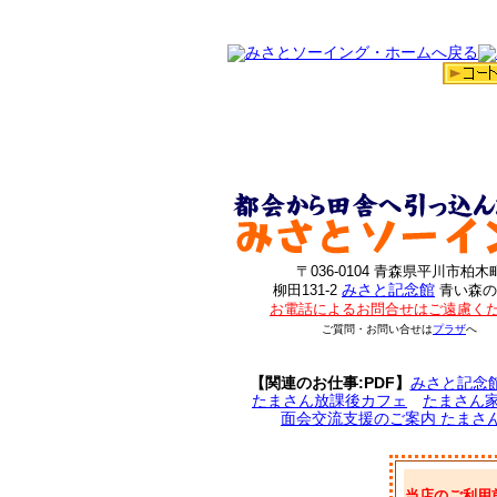
〒036-0104 青森県平川市柏木
みさと記念館
柳田131-2
青い森の
お電話によるお問合せはご遠慮く
ご質問・お問い合せは
プラザ
へ
【関連のお仕事:PDF】
みさと記念
たまさん放課後カフェ
たまさん
面会交流支援のご案内 たまさ
当店のご利用