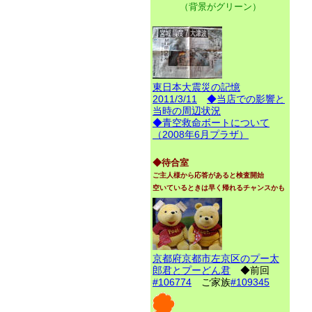
（背景がグリーン）
東日本大震災の記憶
2011/3/11
◆当店での影響と
当時の周辺状況
◆青空救命ボートについて
（2008年6月プラザ）
◆待合室
ご主人様から応答があると検査開始
空いているときは早く帰れるチャンスかも
京都府京都市左京区のプー太
郎君とプーどん君
◆前回
#106774
ご家族
#109345