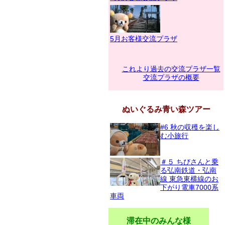
5月お客様交流プラザ
これより過去の交流プラザ一覧
交流プラザの概要
ぬいぐるみ青い森ツアー
#6 秋の収穫を楽し
む小旅行
＃５ ちびさんと乗
る弘南鉄道・弘南
線 東急東横線のお
下がり電車7000系
車両
滞在中のみんな様