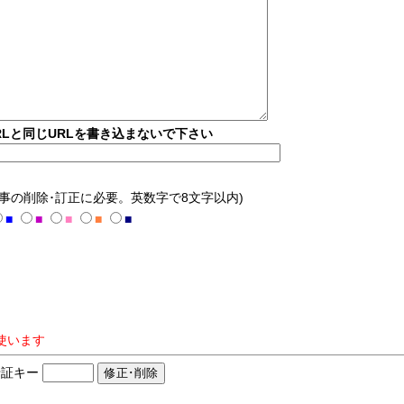
Lと同じURLを書き込まないで下さい
記事の削除･訂正に必要。英数字で8文字以内)
■
■
■
■
■
使います
証キー