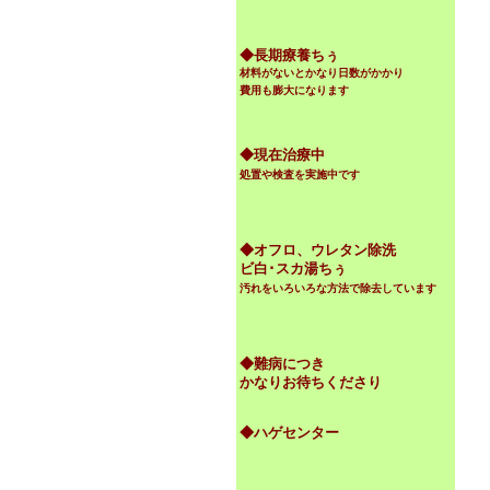
◆
長期療養ちぅ
材料がないとかなり日数がかかり
費用も膨大になります
◆現在治療中
処置や検査を実施中です
◆オフロ、ウレタン除洗
ビ白･スカ湯ちぅ
汚れをいろいろな方法で除去しています
◆難病につき
かなりお待ちくださり
◆ハゲセンター