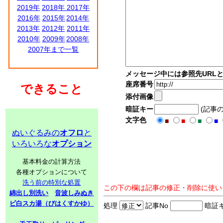
2019年
2018年
2017年
2016年
2015年
2014年
2013年
2012年
2011年
2010年
2009年
2008年
2007年まで一覧
メッセージ中には参照先URL
座席番号
できること
添付画像
暗証キー
(記事
文字色
■
■
■
■
ぬいぐるみの
オフロ
と
いろいろな
オプション
基本料金の計算方法
各種オプションについて
洗う前の特別な処置
この下の欄は記事の修正・削除に使い
綿出し別洗い
音波しみぬき
ビ白スカ湯（びはくすかゆ）
処理
記事No
暗証