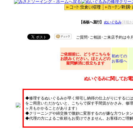
【各板へ直行】
ぬいぐるみ
洋服お
ご質問･ご相談･ご来店予約は今
ご依頼
前に、どうぞこちらを
初めての
お読みください。ほとんどの
お客様へ
疑問解消に役立ちます
ぬいぐるみに関してお電
◆修理するぬいぐるみが早く帰宅し納得の仕上がりにするに
をご用意いただかないと、こちらで探す手間賃がかさみ、修理
ヶ月もかかることがあります）
◆クリーニングや綿交換で微妙に変形するのが嫌な方ウレタ
◆代理の方によるご依頼もお受けできません。お客様のご理