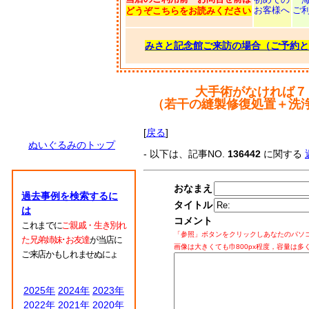
お客様へ
ご
どうぞこちらをお読みください
みさと記念館ご来訪の場合（ご予約と
大手術がなければ７
（若干の縫製修復処置＋洗
[
戻る
]
ぬいぐるみのトップ
- 以下は、記事NO.
136442
に関する
おなまえ
過去事例を検索するに
タイトル
は
コメント
これまでに
ご親戚・生き別れ
「参照」ボタンをクリックしあなたのパソ
た兄弟姉妹･お友達
が当店に
画像は大きくても巾800px程度，容量は多
ご来店かもしれませぬにょ
2025年
2024年
2023年
2022年
2021年
2020年