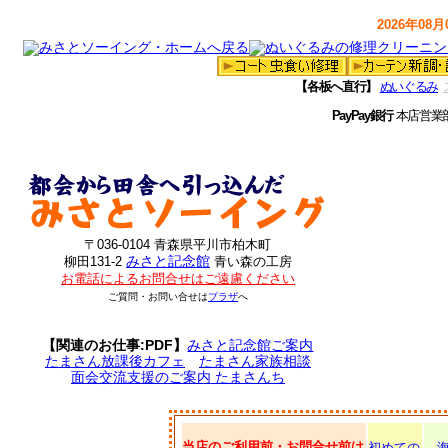
2026年08月0
【各板へ直行】
ぬいぐるみ
PayPay銀行
本店営業
〒036-0104 青森県平川市柏木町
みさと記念館
柳田131-2
青い森の工房
お電話によるお問合せはご遠慮ください
ご質問・お問い合せは
プラザ
へ
【関連のお仕事:PDF】
みさと記念館ご案内
たまさん放課後カフェ
たまさん家族相談
面会交流支援のご案内 たまさんち
当店のご利用前・お問合せ前は
初めての