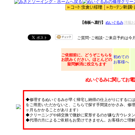
【各板へ直行】
ぬいぐるみ
洋服お
ご質問･ご相談･ご来店予約は今
ご依頼
前に、どうぞこちらを
初めての
お読みください。ほとんどの
お客様へ
疑問解消に役立ちます
ぬいぐるみに関してお電
◆修理するぬいぐるみが早く帰宅し納得の仕上がりにするに
をご用意いただかないと、こちらで探す手間賃がかさみ、修理
ヶ月もかかることがあります）
◆クリーニングや綿交換で微妙に変形するのが嫌な方ウレタ
◆代理の方によるご依頼もお受けできません。お客様のご理