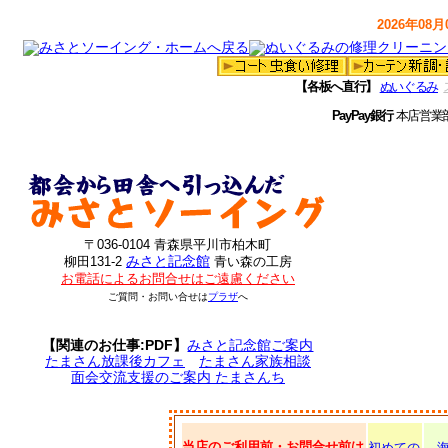
2026年08月0
【各板へ直行】
ぬいぐるみ
PayPay銀行
本店営業
〒036-0104 青森県平川市柏木町
みさと記念館
柳田131-2
青い森の工房
お電話によるお問合せはご遠慮ください
ご質問・お問い合せは
プラザ
へ
【関連のお仕事:PDF】
みさと記念館ご案内
たまさん放課後カフェ
たまさん家族相談
面会交流支援のご案内 たまさんち
当店のご利用前・お問合せ前は
初めての