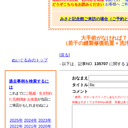
お客様へ
ご
どうぞこちらをお読みください
みさと記念館ご来訪の場合（ご予約と
大手術がなければ７
（若干の縫製修復処置＋洗
[
戻る
]
ぬいぐるみのトップ
- 以下は、記事NO.
135707
に関する
おなまえ
過去事例を検索するに
タイトル
は
コメント
これまでに
ご親戚・生き別れ
「参照」ボタンをクリックしあなたのパソ
た兄弟姉妹･お友達
が当店に
画像は大きくても巾800px程度，容量は多
ご来店かもしれませぬにょ
2025年
2024年
2023年
2022年
2021年
2020年