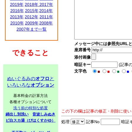
2019年
2018年
2017年
2016年
2015年
2014年
2013年
2012年
2011年
2010年
2009年
2008年
2007年まで一覧
メッセージ中には参照先URL
座席番号
できること
添付画像
暗証キー
(記事
文字色
■
■
■
■
ぬいぐるみの
オフロ
と
いろいろな
オプション
基本料金の計算方法
各種オプションについて
洗う前の特別な処置
この下の欄は記事の修正・削除に使い
綿出し別洗い
音波しみぬき
ビ白スカ湯（びはくすかゆ）
処理
記事No
暗証