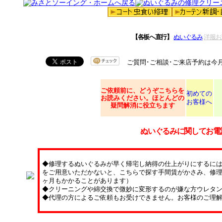
【各板へ直行】
ぬいぐるみ
洋服お
ご質問･ご相談･ご来店予約は今
ご依頼
前に、どうぞこちらを
初めての
お読みください。ほとんどの
お客様へ
疑問解消に役立ちます
ぬいぐるみに関してお電
◆修理するぬいぐるみが早く帰宅し納得の仕上がりにするに
をご用意いただかないと、こちらで探す手間賃がかさみ、修理
ヶ月もかかることがあります）
◆クリーニングや綿交換で微妙に変形するのが嫌な方ウレタ
◆代理の方によるご依頼もお受けできません。お客様のご理