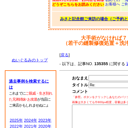
お客様へ
ご
どうぞこちらをお読みください
みさと記念館ご来訪の場合（ご予約と
大手術がなければ７
（若干の縫製修復処置＋洗
[
戻る
]
ぬいぐるみのトップ
- 以下は、記事NO.
135355
に関する
おなまえ
過去事例を検索するに
タイトル
は
コメント
これまでに
ご親戚・生き別れ
「参照」ボタンをクリックしあなたのパソ
た兄弟姉妹･お友達
が当店に
画像は大きくても巾800px程度，容量は多
ご来店かもしれませぬにょ
2025年
2024年
2023年
2022年
2021年
2020年