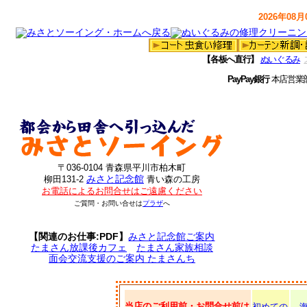
2026年08月0
【各板へ直行】
ぬいぐるみ
PayPay銀行
本店営業
〒036-0104 青森県平川市柏木町
みさと記念館
柳田131-2
青い森の工房
お電話によるお問合せはご遠慮ください
ご質問・お問い合せは
プラザ
へ
【関連のお仕事:PDF】
みさと記念館ご案内
たまさん放課後カフェ
たまさん家族相談
面会交流支援のご案内 たまさんち
当店のご利用前・お問合せ前は
初めての