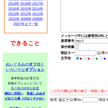
2019年
2018年
2017年
2016年
2015年
2014年
2013年
2012年
2011年
2010年
2009年
2008年
2007年まで一覧
メッセージ中には参照先URL
座席番号
できること
添付画像
暗証キー
(記事
文字色
■
■
■
■
ぬいぐるみの
オフロ
と
いろいろな
オプション
基本料金の計算方法
各種オプションについて
洗う前の特別な処置
この下の欄は記事の修正・削除に使い
綿出し別洗い
音波しみぬき
ビ白スカ湯（びはくすかゆ）
処理
記事No
暗証