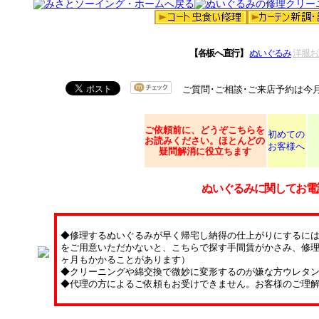
【各板へ直行】
ぬいぐるみ
洋服お
ご質問･ご相談･ご来店予約は今
ご依頼
前に、どうぞこちらを
初めての
お読みください。ほとんどの
お客様へ
疑問解消に役立ちます
ぬいぐるみに関してお電
◆修理するぬいぐるみが早く帰宅し納得の仕上がりにするに
をご用意いただかないと、こちらで探す手間賃がかさみ、修理
ヶ月もかかることがあります）
◆クリーニングや綿交換で微妙に変形するのが嫌な方ウレタ
◆代理の方によるご依頼もお受けできません。お客様のご理