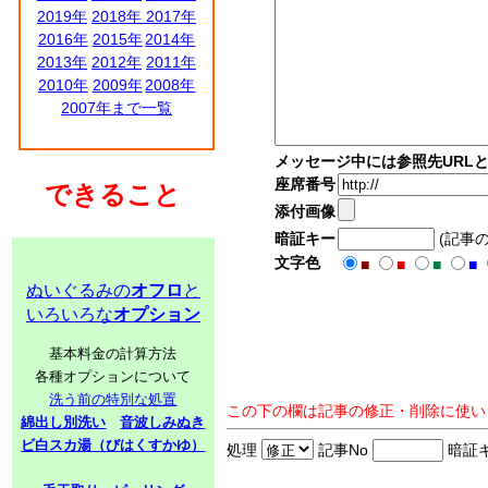
2019年
2018年
2017年
2016年
2015年
2014年
2013年
2012年
2011年
2010年
2009年
2008年
2007年まで一覧
メッセージ中には参照先URL
座席番号
できること
添付画像
暗証キー
(記事
文字色
■
■
■
■
ぬいぐるみの
オフロ
と
いろいろな
オプション
基本料金の計算方法
各種オプションについて
洗う前の特別な処置
この下の欄は記事の修正・削除に使い
綿出し別洗い
音波しみぬき
ビ白スカ湯（びはくすかゆ）
処理
記事No
暗証