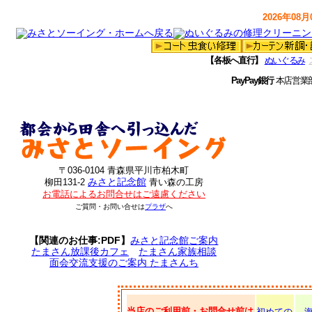
2026年08月0
【各板へ直行】
ぬいぐるみ
PayPay銀行
本店営業
〒036-0104 青森県平川市柏木町
みさと記念館
柳田131-2
青い森の工房
お電話によるお問合せはご遠慮ください
ご質問・お問い合せは
プラザ
へ
【関連のお仕事:PDF】
みさと記念館ご案内
たまさん放課後カフェ
たまさん家族相談
面会交流支援のご案内 たまさんち
当店のご利用前・お問合せ前は
初めての