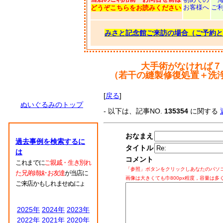
お客様へ
ご
どうぞこちらをお読みください
みさと記念館ご来訪の場合（ご予約と
大手術がなければ７
（若干の縫製修復処置＋洗
[
戻る
]
ぬいぐるみのトップ
- 以下は、記事NO.
135354
に関する
おなまえ
過去事例を検索するに
タイトル
は
コメント
これまでに
ご親戚・生き別れ
「参照」ボタンをクリックしあなたのパソ
た兄弟姉妹･お友達
が当店に
画像は大きくても巾800px程度，容量は多
ご来店かもしれませぬにょ
2025年
2024年
2023年
2022年
2021年
2020年