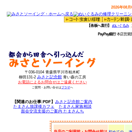
2026年08月0
【各板へ直行】
ぬいぐるみ
PayPay銀行
本店営業
〒036-0104 青森県平川市柏木町
みさと記念館
柳田131-2
青い森の工房
お電話によるお問合せはご遠慮ください
ご質問・お問い合せは
プラザ
へ
【関連のお仕事:PDF】
みさと記念館ご案内
たまさん放課後カフェ
たまさん家族相談
面会交流支援のご案内 たまさんち
当店のご利用前・お問合せ前は
初めての