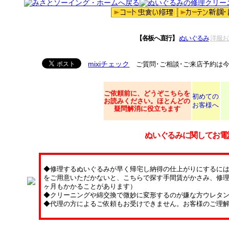
【各板へ直行】
ぬいぐるみ
洋服お
mixiチェック
ご質問･ご相談･ご来店予約は
ご依頼
前に、どうぞこちらを
初めての
お読みください。ほとんどの
お客様へ
疑問解消に役立ちます
ぬいぐるみに関してお電
◆修理するぬいぐるみが早く帰宅し納得の仕上がりにするに
をご用意いただかないと、こちらで探す手間賃がかさみ、修理
ヶ月もかかることがあります）
◆クリーニングや綿交換で微妙に変形するのが嫌な方ウレタ
◆代理の方によるご依頼もお受けできません。お客様のご理