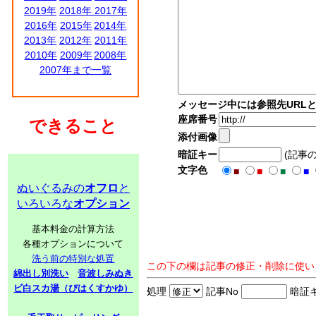
2019年
2018年
2017年
2016年
2015年
2014年
2013年
2012年
2011年
2010年
2009年
2008年
2007年まで一覧
メッセージ中には参照先URL
座席番号
できること
添付画像
暗証キー
(記事
文字色
■
■
■
■
ぬいぐるみの
オフロ
と
いろいろな
オプション
基本料金の計算方法
各種オプションについて
洗う前の特別な処置
この下の欄は記事の修正・削除に使い
綿出し別洗い
音波しみぬき
ビ白スカ湯（びはくすかゆ）
処理
記事No
暗証