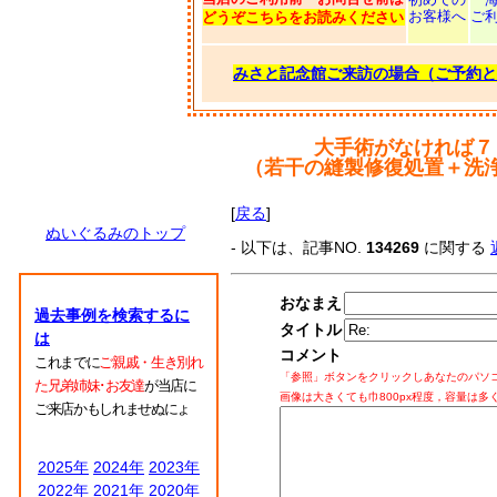
お客様へ
ご
どうぞこちらをお読みください
みさと記念館ご来訪の場合（ご予約と
大手術がなければ７
（若干の縫製修復処置＋洗
[
戻る
]
ぬいぐるみのトップ
- 以下は、記事NO.
134269
に関する
おなまえ
過去事例を検索するに
タイトル
は
コメント
これまでに
ご親戚・生き別れ
「参照」ボタンをクリックしあなたのパソ
た兄弟姉妹･お友達
が当店に
画像は大きくても巾800px程度，容量は多
ご来店かもしれませぬにょ
2025年
2024年
2023年
2022年
2021年
2020年