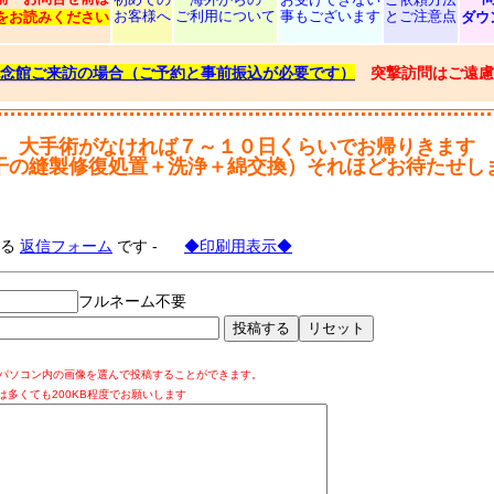
お客様へ
ご利用について
事もございます
とご注意点
をお読みください
ダウ
念館ご来訪の場合（ご予約と事前振込が必要です）
突撃訪問はご遠慮
大手術がなければ７～１０日くらいでお帰りきます
干の縫製修復処置＋洗浄＋綿交換）それほどお待たせし
する
返信フォーム
です -
◆印刷用表示◆
フルネーム不要
パソコン内の画像を選んで投稿することができます。
は多くても200KB程度でお願いします