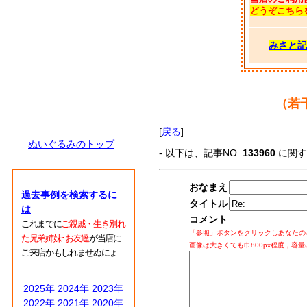
どうぞこちら
みさと記
（若
[
戻る
]
ぬいぐるみのトップ
- 以下は、記事NO.
133960
に関
おなまえ
過去事例を検索するに
タイトル
は
コメント
これまでに
ご親戚・生き別れ
「参照」ボタンをクリックしあなたの
た兄弟姉妹･お友達
が当店に
画像は大きくても巾800px程度，容量
ご来店かもしれませぬにょ
2025年
2024年
2023年
2022年
2021年
2020年