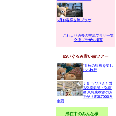
5月お客様交流プラザ
これより過去の交流プラザ一覧
交流プラザの概要
ぬいぐるみ青い森ツアー
#6 秋の収穫を楽し
む小旅行
＃５ ちびさんと乗
る弘南鉄道・弘南
線 東急東横線のお
下がり電車7000系
車両
滞在中のみんな様