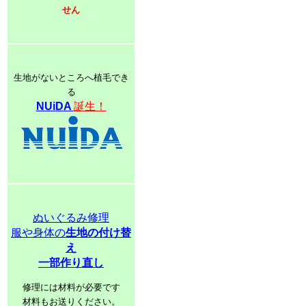
せん
生地がないところへ植毛でき
る
NUiDA
誕生！
ぬいぐるみ修理
服や身体の
生地の付け替
え
一部作り直し
修理には材料が必要です
材料もお送りください。