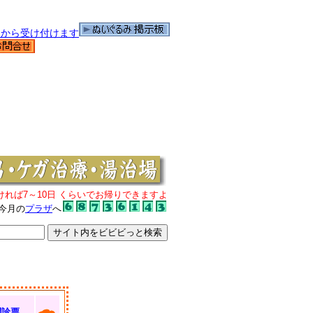
ければ7～10日 くらいでお帰りできますよ
今月の
プラザ
へ
問診票