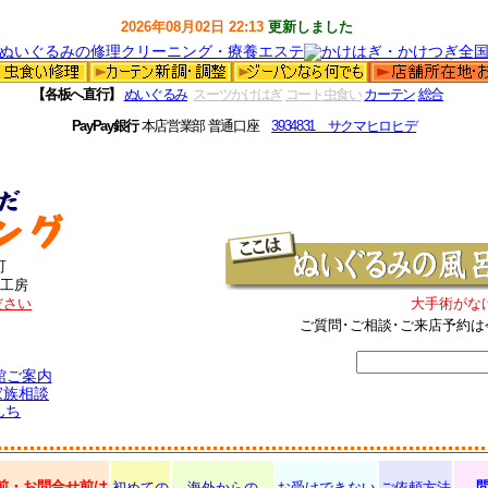
2026年08月02日 22:13
更新しました
【各板へ直行】
ぬいぐるみ
スーツかけはぎ
コート虫食い
カーテン
総合
PayPay銀行
本店営業部 普通口座
3934831 サクマヒロヒデ
町
工房
ださい
大手術がな
ご質問･ご相談･ご来店予約は
館ご案内
家族相談
んち
前・お問合せ前は
初めての
海外からの
お受けできない
ご依頼方法