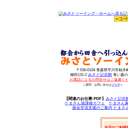
〒036-0104 青森県平川市柏木
みさと記念館
柳田131-2
青い森の
お電話によるお問合せはご遠慮く
ご質問・お問い合せは
プラザ
へ
【関連のお仕事:PDF】
みさと記念
たまさん放課後カフェ
たまさん
面会交流支援のご案内 たまさ
当店のご利用