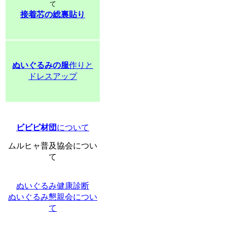
て
接着芯の総裏貼り
ぬいぐるみの服
作りと
ドレスアップ
ビビビ材団
について
ムルヒャ普及協会につい
て
ぬいぐるみ健康診断
ぬいぐるみ懇親会につい
て