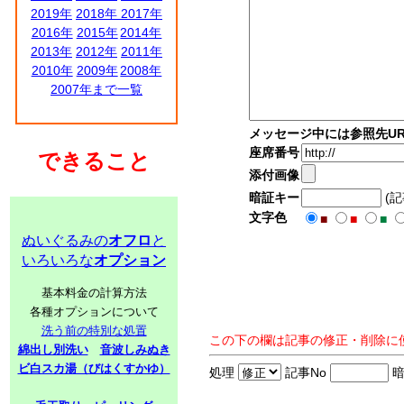
2019年
2018年
2017年
2016年
2015年
2014年
2013年
2012年
2011年
2010年
2009年
2008年
2007年まで一覧
メッセージ中には参照先UR
座席番号
できること
添付画像
暗証キー
(
文字色
■
■
■
ぬいぐるみの
オフロ
と
いろいろな
オプション
基本料金の計算方法
各種オプションについて
洗う前の特別な処置
この下の欄は記事の修正・削除に
綿出し別洗い
音波しみぬき
ビ白スカ湯（びはくすかゆ）
処理
記事No
暗