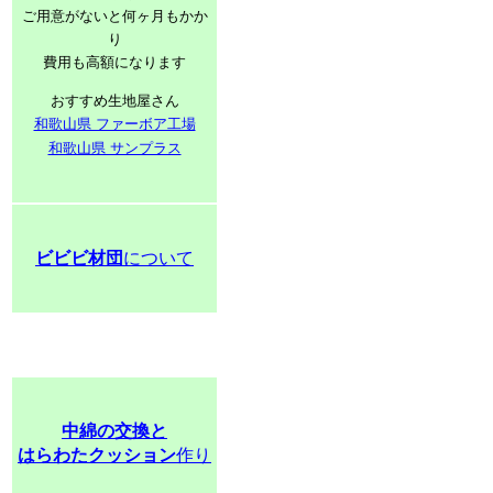
ご用意がないと何ヶ月もかか
り
費用も高額になります
おすすめ生地屋さん
和歌山県 ファーボア工場
和歌山県 サンプラス
ビビビ材団
について
中綿の交換と
はらわたクッション
作り