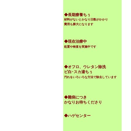
◆
長期療養ちぅ
材料がないとかなり日数がかかり
費用も膨大になります
◆現在治療中
処置や検査を実施中です
◆オフロ、ウレタン除洗
ビ白･スカ湯ちぅ
汚れをいろいろな方法で除去しています
◆難病につき
かなりお待ちくださり
◆ハゲセンター