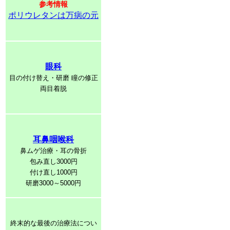
参考情報
ポリウレタンは万病の元
眼科
目の付け替え・研磨 瞳の修正
両目着脱
耳鼻咽喉科
鼻ムゲ治療・耳の骨折
包み直し3000円
付け直し1000円
研磨3000～5000円
終末的な最後の治療法につい