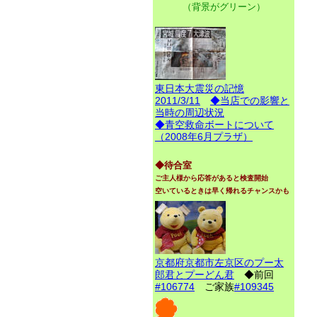
（背景がグリーン）
東日本大震災の記憶
2011/3/11
◆当店での影響と
当時の周辺状況
◆青空救命ボートについて
（2008年6月プラザ）
◆待合室
ご主人様から応答があると検査開始
空いているときは早く帰れるチャンスかも
京都府京都市左京区のプー太
郎君とプーどん君
◆前回
#106774
ご家族
#109345