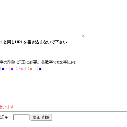
Lと同じURLを書き込まないで下さい
記事の削除･訂正に必要。英数字で8文字以内)
■
■
■
■
■
使います
証キー