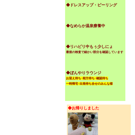
◆ドレスアップ・ピーリング
◆なめらか温泉療養中
◆リハビリ中もぅ少しにょ
最後の検査で細かい部分を確認しています
◆ぼんやりラウンジ
お迎え待ち･相方待ち･確認待ち
一時帰宅･出発待ち合せのみんな様
◆お帰りしました