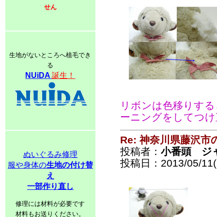
せん
生地がないところへ植毛でき
る
NUiDA
誕生！
リボンは色移りする
ーニングをしてつけ
Re: 神奈川県藤沢
投稿者：
小番頭 ジ
ぬいぐるみ修理
投稿日：2013/05/11(S
服や身体の
生地の付け替
え
一部作り直し
修理には材料が必要です
材料もお送りください。