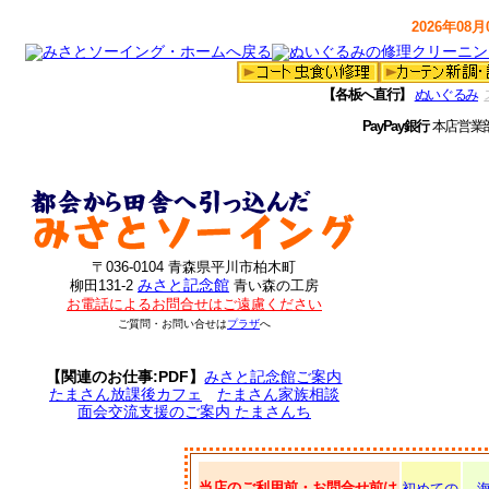
2026年08月0
【各板へ直行】
ぬいぐるみ
PayPay銀行
本店営業
〒036-0104 青森県平川市柏木町
みさと記念館
柳田131-2
青い森の工房
お電話によるお問合せはご遠慮ください
ご質問・お問い合せは
プラザ
へ
【関連のお仕事:PDF】
みさと記念館ご案内
たまさん放課後カフェ
たまさん家族相談
面会交流支援のご案内 たまさんち
当店のご利用前・お問合せ前は
初めての