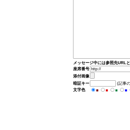
メッセージ中には参照先URL
座席番号
添付画像
暗証キー
(記事
文字色
■
■
■
■