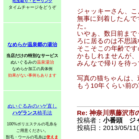
毛玉取り・ピーリング
タイムチャージをどうぞ
ジャッキーさん、こ
無事に到着したんで
た。
いやぁ、数日前まで
ろに居るのは不思議
なめらか温泉郷の湯治
そこそこの年齢です
かもしれませんが、
当店だけの特別なサービス
ぬいぐるみの
温泉湯治
みんなで帰りを待っ
なめらか加工の具体例
効果がない事例もあります
写真の猫ちゃんは、
もう10年くらい前の
ぬいぐるみのハゲ直し
Re: 神奈川県藤沢
ハゲランス
植毛法
投稿者：
小番頭 ジ
100%ポリエステルの毛糸を
投稿日：2013/05/11(S
ご用意ください。
獣毛・ウールの毛糸は
使えま