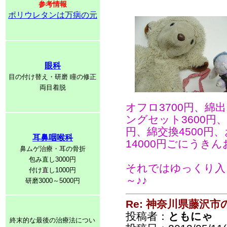
参考情報
ポリウレタンは万病の元
眼科
目の付け替え・研磨 瞳の修正
両目着脱
オフロ3700円、綿
ングセット3600円、
円、綿交換4500円、
耳鼻咽喉科
14000円ごにうき
鼻ムゲ治療・耳の骨折
包み直し3000円
それではゆっくり入
付け直し1000円
～♪♪
研磨3000～5000円
Re: 神奈川県藤沢
投稿者：
ともにゃ
終末的な最後の治療法につい