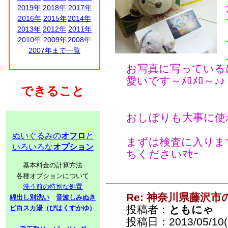
2019年
2018年
2017年
2016年
2015年
2014年
2013年
2012年
2011年
2010年
2009年
2008年
2007年まで一覧
お写真に写っている
愛いです～ﾒﾛﾒﾛ～♪♪
できること
おしぼりも大事に使
ぬいぐるみの
オフロ
と
まずは検査に入りま
いろいろな
オプション
ちくださいﾏｾｰ
基本料金の計算方法
各種オプションについて
洗う前の特別な処置
Re: 神奈川県藤沢
綿出し別洗い
音波しみぬき
投稿者：
ともにゃ
ビ白スカ湯（びはくすかゆ）
投稿日：2013/05/10(F