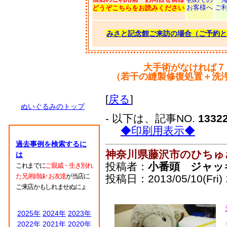
お客様へ
ご
どうぞこちらをお読みください
みさと記念館ご来訪の場合（ご予約と
大手術がなければ７
（若干の縫製修復処置＋洗
[
戻る
]
ぬいぐるみのトップ
- 以下は、記事NO.
1332
◆印刷用表示◆
過去事例を検索するに
神奈川県藤沢市のひちゅ
は
投稿者：
小番頭 ジャッ
これまでに
ご親戚・生き別れ
た兄弟姉妹･お友達
が当店に
投稿日：2013/05/10(Fri) 
ご来店かもしれませぬにょ
2025年
2024年
2023年
2022年
2021年
2020年