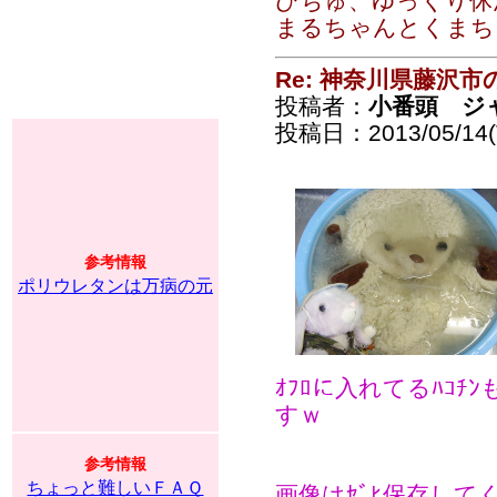
ひちゅ、ゆっくり休
まるちゃんとくまち
Re: 神奈川県藤沢
投稿者：
小番頭 ジ
投稿日：2013/05/14(T
参考情報
ポリウレタンは万病の元
ｵﾌﾛに入れてるﾊｺ
すｗ
参考情報
ちょっと難しいＦＡＱ
画像はｾﾞﾋ保存して