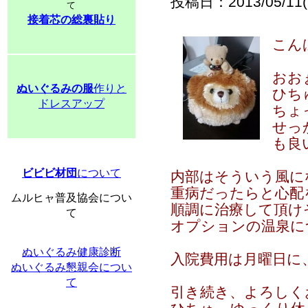
投稿日：2013/05/11(S
て
接着芯の総裏貼り
こん
おお
ぬいぐるみの服
作りと
ひち
ドレスアップ
ちょ
せっ
も良
ビビビ材団
について
内部はそういう風に
重病だったらと心配
ムルヒャ普及協会につい
順調に治療して頂け
て
オプションの温泉に
ぬいぐるみ健康診断
入院費用は月曜日に
ぬいぐるみ懇親会につい
て
引き続き、よろしく