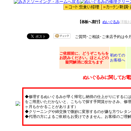
【各板へ直行】
ぬいぐるみ
洋服お
ご質問･ご相談･ご来店予約は今
ご依頼
前に、どうぞこちらを
初めての
お読みください。ほとんどの
お客様へ
疑問解消に役立ちます
ぬいぐるみに関してお電
◆修理するぬいぐるみが早く帰宅し納得の仕上がりにするに
をご用意いただかないと、こちらで探す手間賃がかさみ、修理
ヶ月もかかることがあります）
◆クリーニングや綿交換で微妙に変形するのが嫌な方ウレタ
◆代理の方によるご依頼もお受けできません。お客様のご理