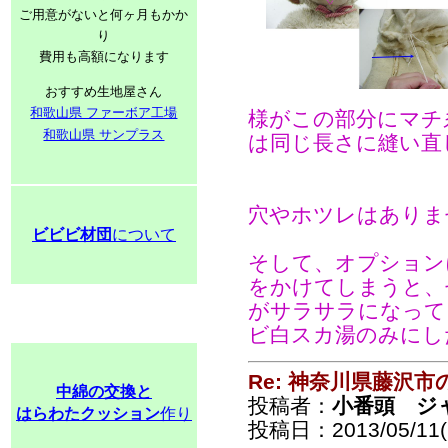
ご用意がないと何ヶ月もかか
り
費用も高額になります
おすすめ生地屋さん
和歌山県 ファーボア工場
様がこの部分にマチ
和歌山県 サンプラス
は同じ長さに縫い直
穴やホツレはありま
ビビビ材団
について
そして、オプション
をかけてしまうと、
がサラサラになって
ビ白スカ湯のみにし
Re: 神奈川県藤沢
中綿の交換と
投稿者：
小番頭 ジ
はらわたクッション
作り
投稿日：2013/05/11(S