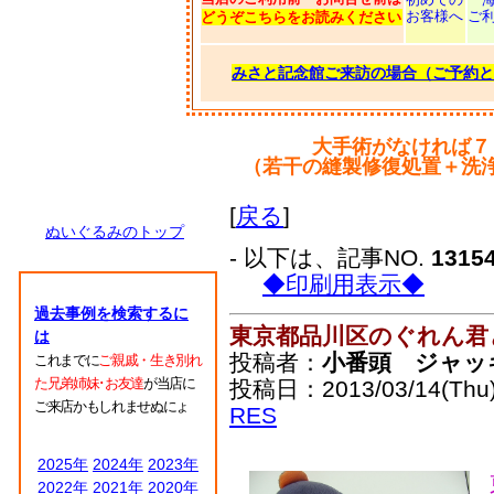
お客様へ
ご
どうぞこちらをお読みください
みさと記念館ご来訪の場合（ご予約と
大手術がなければ７
（若干の縫製修復処置＋洗
[
戻る
]
ぬいぐるみのトップ
- 以下は、記事NO.
1315
◆印刷用表示◆
過去事例を検索するに
東京都品川区のぐれん君
は
投稿者：
小番頭 ジャッ
これまでに
ご親戚・生き別れ
た兄弟姉妹･お友達
が当店に
投稿日：2013/03/14(Thu)
ご来店かもしれませぬにょ
RES
2025年
2024年
2023年
2022年
2021年
2020年