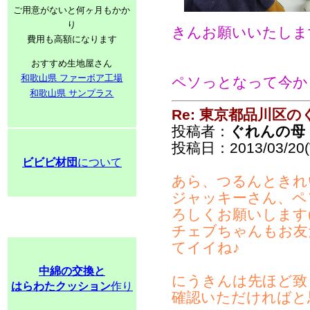
ご用意がないと何ヶ月もかか
り
きんお願いいたしま
費用も高額になります
おすすめ生地屋さん
和歌山県 ファーボア工場
ペソっとなって今か
和歌山県 サンプラス
Re: 東京都品川区
投稿者：
ぐれんの母
投稿日：2013/03/20(
ビビビ材団
について
あら、つるんときれ
ジャッキーさん、ペ
ろしくお願いします(｡-
チェブちゃんもお友
てイイね♪
中綿の交換と
にうきんは先ほど致
はらわたクッション
作り
確認いただければと