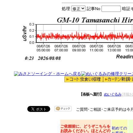
処理
記事No
暗証
【各板へ直行】
ぬいぐるみ
洋服お
ご質問･ご相談･ご来店予約は今
ご依頼
前に、どうぞこちらを
初めての
お読みください。ほとんどの