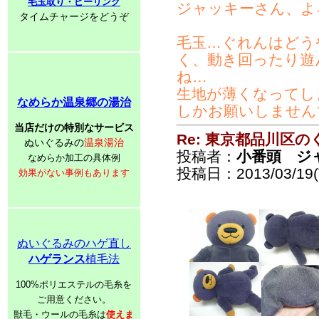
毛玉取り・ピーリング
ジャッキーさん、よ
タイムチャージをどうぞ
毛玉…ぐれんはどう
く、動き回ったり遊
ね…
生地が薄くなってし
なめらか温泉郷の湯治
しかお願いしません
当店だけの特別なサービス
Re: 東京都品川区
ぬいぐるみの
温泉湯治
投稿者：
小番頭 ジ
なめらか加工の具体例
投稿日：2013/03/19(T
効果がない事例もあります
ぬいぐるみのハゲ直し
ハゲランス
植毛法
100%ポリエステルの毛糸を
ご用意ください。
獣毛・ウールの毛糸は
使えま