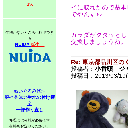
せん
イに取れたので基本
でやんす♪♪
生地がないところへ植毛でき
カラダがクタッとし
る
交換しましょうね。
NUiDA
誕生！
Re: 東京都品川区
投稿者：
小番頭 ジ
投稿日：2013/03/19(T
ぬいぐるみ修理
服や身体の
生地の付け替
え
一部作り直し
修理には材料が必要です
材料もお送りください。