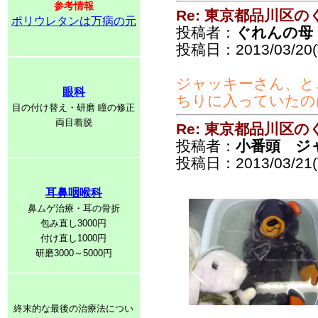
参考情報
Re: 東京都品川区
ポリウレタンは万病の元
投稿者：
ぐれんの母
投稿日：2013/03/20(
ジャッキーさん、と
眼科
ちりに入っていたの
目の付け替え・研磨 瞳の修正
両目着脱
Re: 東京都品川区
投稿者：
小番頭 ジ
投稿日：2013/03/21(T
耳鼻咽喉科
鼻ムゲ治療・耳の骨折
包み直し3000円
付け直し1000円
研磨3000～5000円
終末的な最後の治療法につい