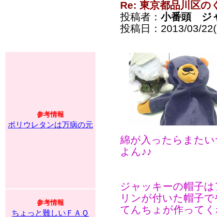
Re: 東京都品川区
投稿者：
小番頭 ジ
投稿日：2013/03/22(F
参考情報
ポリウレタンは万病の元
綿が入ったらまたい
よん♪♪
ジャッキーの帽子は
リンが付いた帽子
参考情報
てんちょが作ってく
ちょっと難しいＦＡＱ