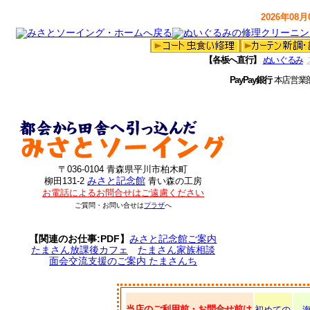
2026年08月0
【各板へ直行】
ぬいぐるみ
PayPay銀行
本店営業
〒036-0104 青森県平川市柏木町
みさと記念館
柳田131-2
青い森の工房
お電話によるお問合せはご遠慮ください
ご質問・お問い合せは
プラザ
へ
【関連のお仕事:PDF】
みさと記念館ご案内
たまさん放課後カフェ
たまさん家族相談
面会交流支援のご案内 たまさんち
当店のご利用前・お問合せ前は
初めての