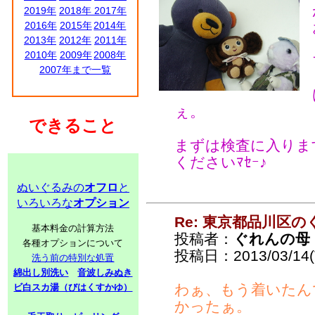
2019年
2018年
2017年
2016年
2015年
2014年
2013年
2012年
2011年
2010年
2009年
2008年
2007年まで一覧
ぇ。
できること
まずは検査に入りま
くださいﾏｾｰ♪
ぬいぐるみの
オフロ
と
いろいろな
オプション
Re: 東京都品川区
基本料金の計算方法
投稿者：
ぐれんの母
各種オプションについて
投稿日：2013/03/14(T
洗う前の特別な処置
綿出し別洗い
音波しみぬき
わぁ、もう着いたん
ビ白スカ湯（びはくすかゆ）
かったぁ。