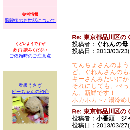
参考情報
退院後のお世話について
Re: 東京都品川区
投稿者：
ぐれんの母
くどいようですが
必ずお読みください
投稿日：2013/03/23(S
ご依頼時のご注意点
てんちょさんのよう
ど、ぐれんさんのも
キーさんみたいにか
それにしても、ぺっ
看板うさぎ
ビーちゃんの紹介
ん、新鮮です！
ホカホカ～♪ 湯冷
Re: 東京都品川区
投稿者：
小番頭 ジ
投稿日：2013/03/27(