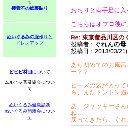
て
接着芯の総裏貼り
おちりと両手足に入
こちらはオフロ後に
Re: 東京都品川区
ぬいぐるみの服
作りと
ドレスアップ
投稿者：
ぐれんの母
投稿日：2013/03/21(T
あら初めてのお風呂
ー？？
ビビビ材団
について
ムルヒャ普及協会につい
ビーズの袋が入って
て
ら、またトントン遊
ぬいぐるみ健康診断
あ、ジャッキーさん
ぬいぐるみ懇親会につい
ね…
て
戻ってきたら、ぐれ