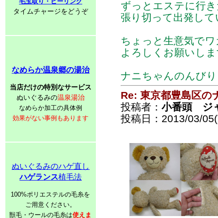
毛玉取り・ピーリング
ずっとエステに行き
タイムチャージをどうぞ
張り切って出発して
ちょっと生意気でワ
よろしくお願いしま
なめらか温泉郷の湯治
ナニちゃんのんびり
当店だけの特別なサービス
Re: 東京都豊島区
ぬいぐるみの
温泉湯治
投稿者：
小番頭 ジ
なめらか加工の具体例
投稿日：2013/03/05(T
効果がない事例もあります
ぬいぐるみのハゲ直し
ハゲランス
植毛法
100%ポリエステルの毛糸を
ご用意ください。
獣毛・ウールの毛糸は
使えま