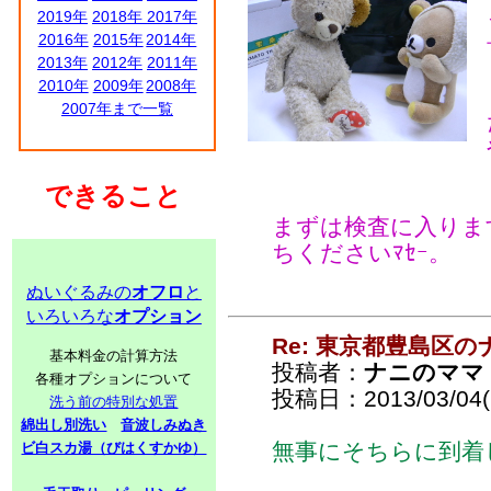
2019年
2018年
2017年
2016年
2015年
2014年
2013年
2012年
2011年
2010年
2009年
2008年
2007年まで一覧
できること
まずは検査に入りま
ちくださいﾏｾｰ。
ぬいぐるみの
オフロ
と
いろいろな
オプション
Re: 東京都豊島区
基本料金の計算方法
投稿者：
ナニのママ
各種オプションについて
投稿日：2013/03/04(
洗う前の特別な処置
綿出し別洗い
音波しみぬき
無事にそちらに到着
ビ白スカ湯（びはくすかゆ）