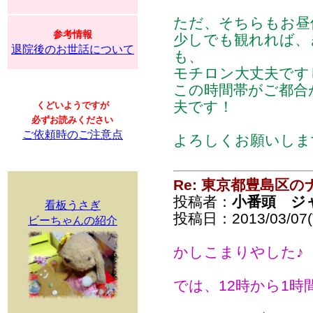
ただ、そちらもお昼
参考情報
少しでも観れれば、
退院後のお世話について
も、
モチロン大丈夫です
この時間帯がご都合
夫です！
くどいようですが
必ずお読みください
ご依頼時のご注意点
よろしくお願いしま
Re: 東京都豊島区
投稿者：
小番頭 ジ
看板うさぎ
投稿日：2013/03/07(T
ビーちゃんの紹介
かしこまりやした♪
では、12時から1