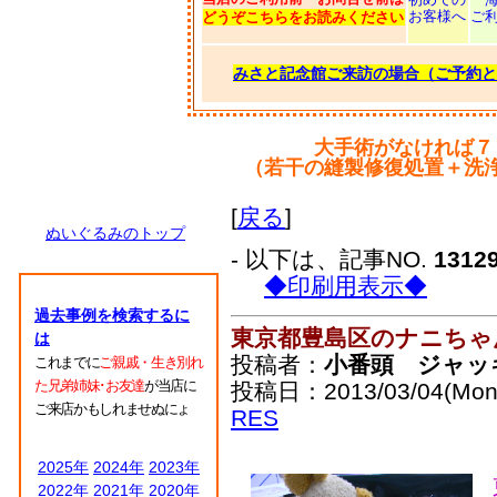
お客様へ
ご
どうぞこちらをお読みください
みさと記念館ご来訪の場合（ご予約と
大手術がなければ７
（若干の縫製修復処置＋洗
[
戻る
]
ぬいぐるみのトップ
- 以下は、記事NO.
1312
◆印刷用表示◆
過去事例を検索するに
東京都豊島区のナニちゃ
は
投稿者：
小番頭 ジャッ
これまでに
ご親戚・生き別れ
た兄弟姉妹･お友達
が当店に
投稿日：2013/03/04(Mon)
ご来店かもしれませぬにょ
RES
2025年
2024年
2023年
2022年
2021年
2020年