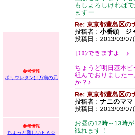
もしよろしければで
ますー
Re: 東京都豊島区
投稿者：
小番頭 ジ
投稿日：2013/03/07(T
ﾓﾁﾛﾝできますよー♪
ちょうど明日基本ピ
参考情報
組んでおりましたー
ポリウレタンは万病の元
か？♪
Re: 東京都豊島区
投稿者：
ナニのママ
投稿日：2013/03/07(T
お昼の12時～13時
参考情報
観れます！
ちょっと難しいＦＡＱ