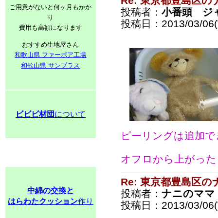
Re: 東京都豊島区
ご用意がないと何ヶ月もかか
投稿者：
小番頭 ジ
り
投稿日：2013/03/06(
費用も高額になります
おすすめ生地屋さん
和歌山県 ファーボア工場
和歌山県 サンプラス
ビビビ材団
について
ピーリングは追加で
オフロから上がった
Re: 東京都豊島区
中綿の交換と
投稿者：
ナニのママ
はらわたクッション
作り
投稿日：2013/03/06(