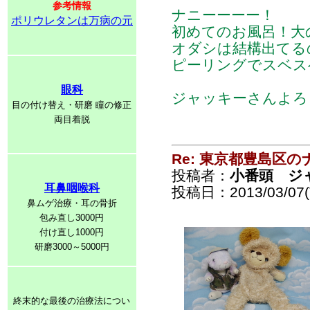
参考情報
ナニーーーー！
ポリウレタンは万病の元
初めてのお風呂！大
オダシは結構出てる
ピーリングでスベス
眼科
ジャッキーさんよろ
目の付け替え・研磨 瞳の修正
両目着脱
Re: 東京都豊島区
投稿者：
小番頭 ジ
耳鼻咽喉科
投稿日：2013/03/07(T
鼻ムゲ治療・耳の骨折
包み直し3000円
付け直し1000円
研磨3000～5000円
終末的な最後の治療法につい