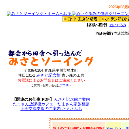
2026年08月0
【各板へ直行】
ぬいぐるみ
PayPay銀行
本店営業
〒036-0104 青森県平川市柏木町
みさと記念館
柳田131-2
青い森の工房
お電話によるお問合せはご遠慮ください
ご質問・お問い合せは
プラザ
へ
【関連のお仕事:PDF】
みさと記念館ご案内
たまさん放課後カフェ
たまさん家族相談
面会交流支援のご案内 たまさんち
当店のご利用前・お問合せ前は
初めての