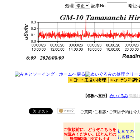
処理
記事No
暗証
【各板へ直行】
ぬいぐるみ
洋服お
ご質問･ご相談･ご来店予約は今
ご依頼
前に、どうぞこちらを
初めての
お読みください。ほとんどの
お客様へ
疑問解消に役立ちます