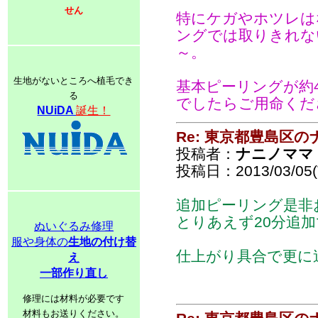
せん
特にケガやホツレは
ングでは取りきれな
～。
生地がないところへ植毛でき
基本ピーリングが約
る
でしたらご用命くだ
NUiDA
誕生！
Re: 東京都豊島区
投稿者：
ナニノママ
投稿日：2013/03/05(T
追加ピーリング是非
とりあえず20分追
ぬいぐるみ修理
服や身体の
生地の付け替
仕上がり具合で更に
え
一部作り直し
修理には材料が必要です
材料もお送りください。