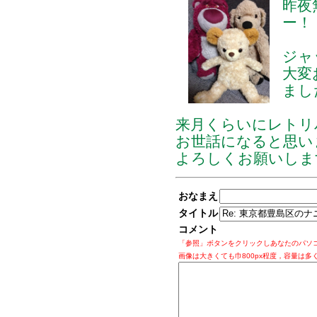
昨夜
ー！
ジャ
大変
まし
来月くらいにレトリ
お世話になると思い
よろしくお願いしま
おなまえ
タイトル
コメント
「参照」ボタンをクリックしあなたのパソ
画像は大きくても巾800px程度，容量は多