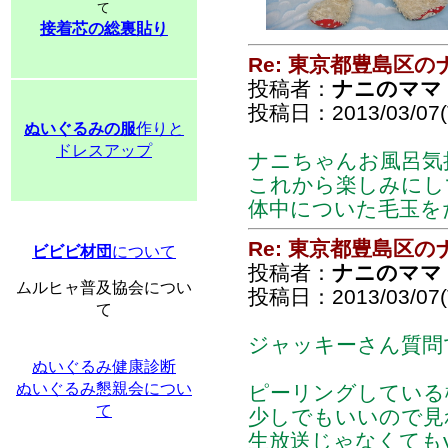
て
接着芯の総裏貼り
Re: 東京都豊島区
投稿者：
ナニのママ
投稿日：2013/03/07(T
ぬいぐるみの服
作りと
ドレスアップ
ナニちゃんお風呂気
これから楽しみにし
体中についた毛玉を
Re: 東京都豊島区
ビビビ材団
について
投稿者：
ナニのママ
ムルヒャ普及協会につい
投稿日：2013/03/07(T
て
ジャッキーさん質問
ぬいぐるみ健康診断
ぬいぐるみ懇親会につい
ピーリングしている
て
少しでもいいので見
生放送じゃなくてもy